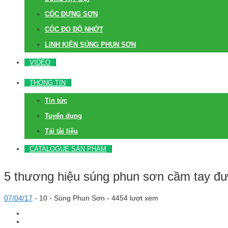
CỐC ĐỰNG SƠN
CỐC ĐO ĐỘ NHỚT
LINH KIỆN SÚNG PHUN SƠN
VIDEO
THÔNG TIN
Tin tức
Tuyển dụng
Tải tài liệu
CATALOGUE SẢN PHẨM
5 thương hiệu súng phun sơn cầm tay đư
07/04/17
-
10 -
Súng Phun Sơn
- 4454 lượt xem