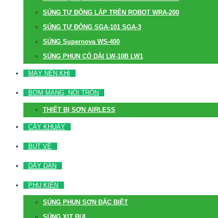
SÚNG TỰ ĐỘNG LẮP TRÊN ROBOT WRA-200
SÚNG TỰ ĐỘNG SGA-101 SGA-3
SÚNG Supernova WS-400
SÚNG PHUN CỔ DÀI LW-10B LW1
MÁY NÉN KHÍ
BƠM MÀNG, NỒI TRỘN
THIẾT BỊ SƠN AIRLESS
CÂY KHUẤY
BÚT VẼ
DÂY DẪN
PHỤ KIỆN
SÚNG PHUN SƠN ĐẶC BIỆT
SÚNG XỊT BỤI