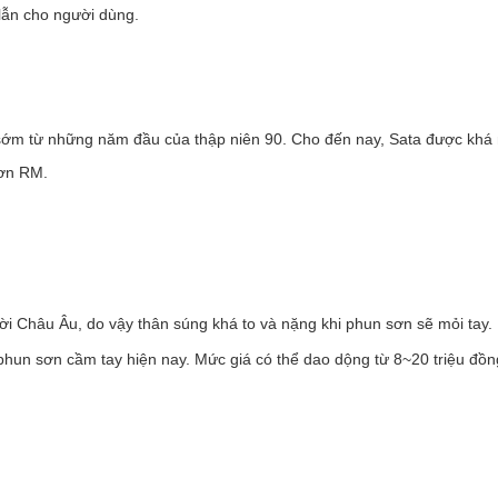
lẫn cho người dùng.
sớm từ những năm đầu của thập niên 90. Cho đến nay, Sata được khá 
sơn RM.
ời Châu Âu, do vậy thân súng khá to và nặng khi phun sơn sẽ mỏi tay.
g phun sơn cầm tay hiện nay. Mức giá có thể dao dộng từ 8~20 triệu đồn