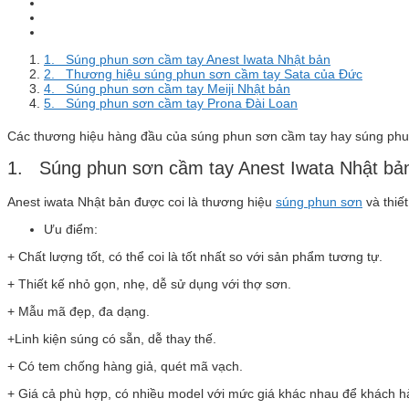
1. Súng phun sơn cầm tay Anest Iwata Nhật bản
2. Thương hiệu súng phun sơn cầm tay Sata của Đức
4. Súng phun sơn cầm tay Meiji Nhật bản
5. Súng phun sơn cầm tay Prona Đài Loan
Các thương hiệu hàng đầu của súng phun sơn cầm tay hay súng phu
1. Súng phun sơn cầm tay Anest Iwata Nhật bả
Anest iwata Nhật bản được coi là thương hiệu
súng phun sơn
và thiế
Ưu điểm:
+ Chất lượng tốt, có thể coi là tốt nhất so với sản phẩm tương tự.
+ Thiết kế nhỏ gọn, nhẹ, dễ sử dụng với thợ sơn.
+ Mẫu mã đẹp, đa dạng.
+Linh kiện súng có sẵn, dễ thay thế.
+ Có tem chống hàng giả, quét mã vạch.
+ Giá cả phù hợp, có nhiều model với mức giá khác nhau để khách h