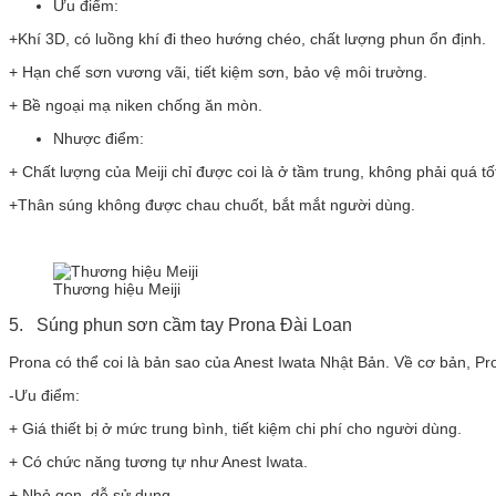
Ưu điểm:
+Khí 3D, có luồng khí đi theo hướng chéo, chất lượng phun ổn định.
+ Hạn chế sơn vương vãi, tiết kiệm sơn, bảo vệ môi trường.
+ Bề ngoại mạ niken chống ăn mòn.
Nhược điểm:
+ Chất lượng của Meiji chỉ được coi là ở tầm trung, không phải quá tố
+Thân súng không được chau chuốt, bắt mắt người dùng.
Thương hiệu Meiji
5. Súng phun sơn cầm tay Prona Đài Loan
Prona có thể coi là bản sao của Anest Iwata Nhật Bản. Về cơ bản, Pr
-Ưu điểm:
+ Giá thiết bị ở mức trung bình, tiết kiệm chi phí cho người dùng.
+ Có chức năng tương tự như Anest Iwata.
+ Nhỏ gọn, dễ sử dụng.