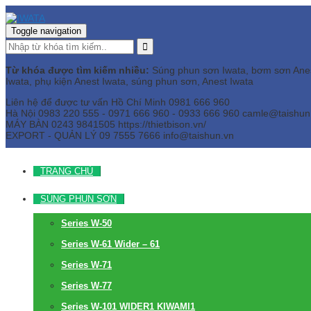
Toggle navigation
Từ khóa được tìm kiếm nhiều:
Súng phun sơn Iwata, bơm sơn Anest 
Iwata, phụ kiện Anest Iwata, súng phun sơn, Anest Iwata
Liên hệ để được tư vấn
Hồ Chí Minh
0981 666 960
Hà Nội
0983 220 555 - 0971 666 960 - 0933 666 960
camle@taishun
MÁY BÀN
0243 9841505 https://thietbison.vn/
EXPORT - QUẢN LÝ
09 7555 7666
info@taishun.vn
TRANG CHỦ
SÚNG PHUN SƠN
Series W-50
Series W-61 Wider – 61
Series W-71
Series W-77
Series W-101 WIDER1 KIWAMI1