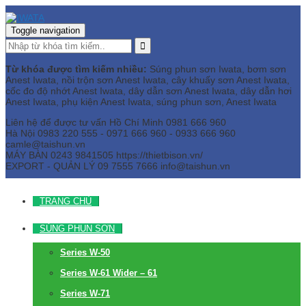
Toggle navigation
Từ khóa được tìm kiếm nhiều:
Súng phun sơn Iwata, bơm sơn
Anest Iwata, nồi trộn sơn Anest Iwata, cây khuấy sơn Anest Iwata,
cốc đo độ nhớt Anest Iwata, dây dẫn sơn Anest Iwata, dây dẫn hơi
Anest Iwata, phụ kiện Anest Iwata, súng phun sơn, Anest Iwata
Liên hệ để được tư vấn
Hồ Chí Minh
0981 666 960
Hà Nội
0983 220 555 - 0971 666 960 - 0933 666 960
camle@taishun.vn
MÁY BÀN
0243 9841505 https://thietbison.vn/
EXPORT - QUẢN LÝ
09 7555 7666
info@taishun.vn
TRANG CHỦ
SÚNG PHUN SƠN
Series W-50
Series W-61 Wider – 61
Series W-71