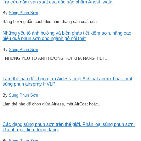
Tra cứu năm sản xuất của các sản phẩm Anest Iwata
By
Súng Phun Sơn
Bảng hướng dẫn cách đọc năm tháng sản xuất của...
Những yếu tố ảnh hưởng và biện pháp tiết kiệm sơn, nâng cao
hiệu quả phun sơn cho ngành gỗ nội thất
By
Súng Phun Sơn
NHỮNG YẾU TỐ ẢNH HƯỞNG TỚI KHẢ NĂNG TIẾT...
Làm thế nào để chọn giữa Airless, một AirCoat airmix hoặc một
súng phun airspray HVLP
By
Súng Phun Sơn
Làm thế nào để chọn giữa Airless, một AirCoat hoặc...
Các dạng súng phun sơn trên thế giới. Phân loại súng phun sơn.
Ưu nhược điểm từng dạng.
By
Súng Phun Sơn