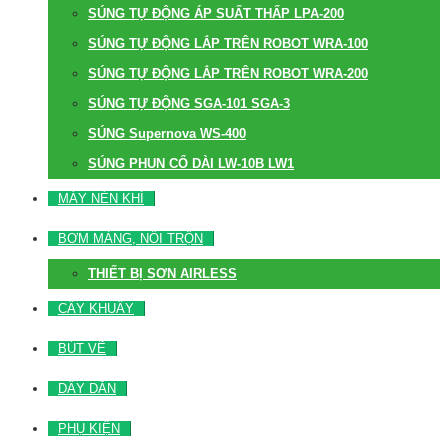
SÚNG TỰ ĐỘNG ÁP SUẤT THẤP LPA-200
SÚNG TỰ ĐỘNG LẮP TRÊN ROBOT WRA-100
SÚNG TỰ ĐỘNG LẮP TRÊN ROBOT WRA-200
SÚNG TỰ ĐỘNG SGA-101 SGA-3
SÚNG Supernova WS-400
SÚNG PHUN CỔ DÀI LW-10B LW1
MÁY NÉN KHÍ
BƠM MÀNG, NỒI TRỘN
THIẾT BỊ SƠN AIRLESS
CÂY KHUẤY
BÚT VẼ
DÂY DẪN
PHỤ KIỆN