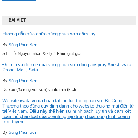
BÀI VIẾT
Hướng dẫn sửa chữa súng phun sơn cầm tay
By
Súng Phun Sơn
STT Lỗi Nguyên nhân Xử lý 1 Phun giật giật...
Độ mịn và độ xoè của súng phun sơn dòng airspray Anest Iwata,
Prona, Meiji, Sata..
By
Súng Phun Sơn
Độ xoè (độ rộng vệt sơn) và độ mịn (kích...
Website iwata.vn đã hoàn tất thủ tục thông báo với Bộ Công
Thương theo đúng quy định dành cho website thương mại điện tử
tại Việt Nam. Điều này thể hiện sự minh bạch, uy tín và cam kết
tuân thủ pháp luật của doanh nghiệp trong hoạt động kinh doanh
trực tuyến.
By
Súng Phun Sơn