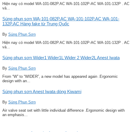
Hiện nay có model WA-101-082P.AC WA-101-102P-AC WA-101-132P . AC
và...
Súng phun sơn WA-101-082P.AC WA-101-102P.AC WA-101-
132P.AC Hàng fake từ Trung Quốc
By
Súng Phun Sơn
Hiện nay có model WA-101-082P.AC WA-101-102P-AC WA-101-132P . AC
và...
Súng phun sơn Wider1 Wider1L Wider 2 Wider2L Anest Iwata
By
Súng Phun Sơn
From “W” to “WIDER”, a new model has appeared again .Ergonomic
design with an...
Súng phun sơn Anest Iwata dòng Kiwami
By
Súng Phun Sơn
Air valve seat set with little individual difference .Ergonomic design with
an emphasis...