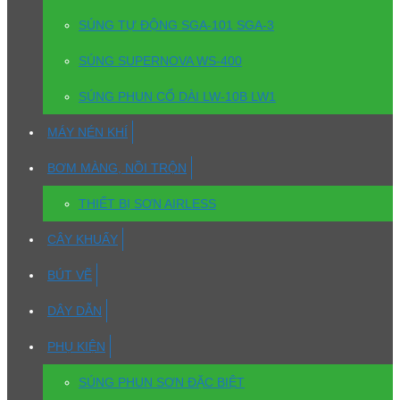
SÚNG TỰ ĐỘNG SGA-101 SGA-3
SÚNG SUPERNOVA WS-400
SÚNG PHUN CỔ DÀI LW-10B LW1
MÁY NÉN KHÍ
BƠM MÀNG, NỒI TRỘN
THIẾT BỊ SƠN AIRLESS
CÂY KHUẤY
BÚT VẼ
DÂY DẪN
PHỤ KIỆN
SÚNG PHUN SƠN ĐẶC BIỆT