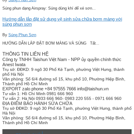
Súng phun dạng Airspray: Súng dùng khí để xé sơn...
Hướng dẫn lắp đặt sử dụng vệ sinh sửa chữa bơm màng với
súng phun sơn
By
Súng Phun Sơn
HƯỚNG DẪN LẮP ĐẶT BƠM MÀNG VÀ SÚNG Tất...
THÔNG TIN LIÊN HỆ
Công ty TNHH Taishun Việt Nam - NPP ủy quyền chính thức
Anest Iwata
Trụ sở:
ĐĐKD: 9 ngõ 30 Phố Kẻ Tạnh, phường Việt Hưng, thành
phố Hà Nội
Văn phòng:
Số 6/4 đường số 15, khu phố 10, Phường Hiệp Bình,
Thành phố Hồ Chí Minh
EXPORT zalo phone +84 97555 7666 info@taishun.vn
Tư vấn 1:
Hồ Chí Minh 0981 666 960
Tư vấn 2:
Hà Nội 0933 666 960- 0983 220 555 - 0971 666 960
ĐỊA ĐIỂM BẢO HÀNH SỬA CHỮA
Trụ sở
ĐĐKD: 9 ngõ 30 Phố Kẻ Tạnh, phường Việt Hưng, thành phố
Hà Nội
Văn phòng:
Số 6/4 đường số 15, khu phố 10, Phường Hiệp Bình,
Thành phố Hồ Chí Minh