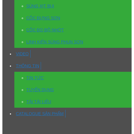
SÚNG XỊT BỤI
CỐC ĐỰNG SƠN
CỐC ĐO ĐỘ NHỚT
LINH KIỆN SÚNG PHUN SƠN
VIDEO
THÔNG TIN
TIN TỨC
TUYỂN DỤNG
TẢI TÀI LIỆU
CATALOGUE SẢN PHẨM