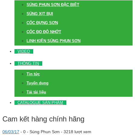
SÚNG PHUN SƠN ĐẶC BIỆT
SÚNG XỊT BỤI
CỐC ĐỰNG SƠN
CỐC ĐO ĐỘ NHỚT
LINH KIỆN SÚNG PHUN SƠN
VIDEO
THÔNG TIN
Tin tức
Tuyển dụng
Tải tài liệu
CATALOGUE SẢN PHẨM
Cam kết hàng chính hãng
06/03/17
-
0 -
Súng Phun Sơn
- 3218 lượt xem