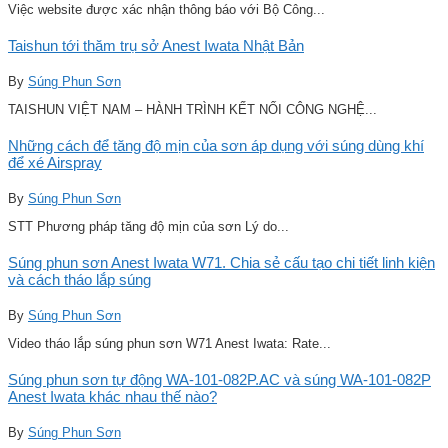
Việc website được xác nhận thông báo với Bộ Công...
Taishun tới thăm trụ sở Anest Iwata Nhật Bản
By
Súng Phun Sơn
TAISHUN VIỆT NAM – HÀNH TRÌNH KẾT NỐI CÔNG NGHỆ...
Những cách để tăng độ mịn của sơn áp dụng với súng dùng khí
để xé Airspray
By
Súng Phun Sơn
STT Phương pháp tăng độ mịn của sơn Lý do...
Súng phun sơn Anest Iwata W71. Chia sẻ cấu tạo chi tiết linh kiện
và cách tháo lắp súng
By
Súng Phun Sơn
Video tháo lắp súng phun sơn W71 Anest Iwata: Rate...
Súng phun sơn tự động WA-101-082P.AC và súng WA-101-082P
Anest Iwata khác nhau thế nào?
By
Súng Phun Sơn