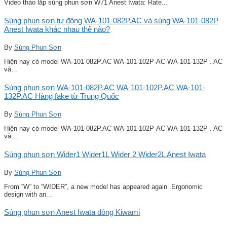
Video tháo lắp súng phun sơn W71 Anest Iwata: Rate...
Súng phun sơn tự động WA-101-082P.AC và súng WA-101-082P
Anest Iwata khác nhau thế nào?
By
Súng Phun Sơn
Hiện nay có model WA-101-082P.AC WA-101-102P-AC WA-101-132P . AC
và...
Súng phun sơn WA-101-082P.AC WA-101-102P.AC WA-101-
132P.AC Hàng fake từ Trung Quốc
By
Súng Phun Sơn
Hiện nay có model WA-101-082P.AC WA-101-102P-AC WA-101-132P . AC
và...
Súng phun sơn Wider1 Wider1L Wider 2 Wider2L Anest Iwata
By
Súng Phun Sơn
From “W” to “WIDER”, a new model has appeared again .Ergonomic
design with an...
Súng phun sơn Anest Iwata dòng Kiwami