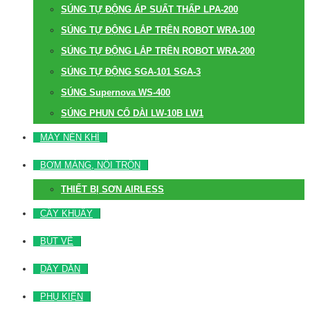
SÚNG TỰ ĐỘNG ÁP SUẤT THẤP LPA-200
SÚNG TỰ ĐỘNG LẮP TRÊN ROBOT WRA-100
SÚNG TỰ ĐỘNG LẮP TRÊN ROBOT WRA-200
SÚNG TỰ ĐỘNG SGA-101 SGA-3
SÚNG Supernova WS-400
SÚNG PHUN CỔ DÀI LW-10B LW1
MÁY NÉN KHÍ
BƠM MÀNG, NỒI TRỘN
THIẾT BỊ SƠN AIRLESS
CÂY KHUẤY
BÚT VẼ
DÂY DẪN
PHỤ KIỆN