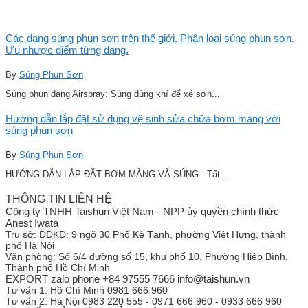
Các dạng súng phun sơn trên thế giới. Phân loại súng phun sơn.
Ưu nhược điểm từng dạng.
By
Súng Phun Sơn
Súng phun dạng Airspray: Súng dùng khí để xé sơn...
Hướng dẫn lắp đặt sử dụng vệ sinh sửa chữa bơm màng với
súng phun sơn
By
Súng Phun Sơn
HƯỚNG DẪN LẮP ĐẶT BƠM MÀNG VÀ SÚNG Tất...
THÔNG TIN LIÊN HỆ
Công ty TNHH Taishun Việt Nam - NPP ủy quyền chính thức
Anest Iwata
Trụ sở:
ĐĐKD: 9 ngõ 30 Phố Kẻ Tạnh, phường Việt Hưng, thành
phố Hà Nội
Văn phòng:
Số 6/4 đường số 15, khu phố 10, Phường Hiệp Bình,
Thành phố Hồ Chí Minh
EXPORT zalo phone +84 97555 7666 info@taishun.vn
Tư vấn 1:
Hồ Chí Minh 0981 666 960
Tư vấn 2:
Hà Nội 0983 220 555 - 0971 666 960 - 0933 666 960