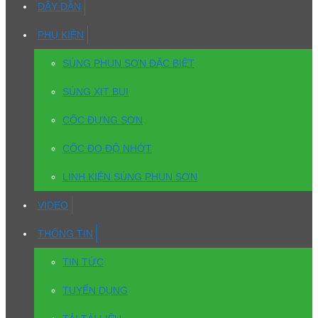
DÂY DẪN
PHỤ KIỆN
SÚNG PHUN SƠN ĐẶC BIỆT
SÚNG XỊT BỤI
CỐC ĐỰNG SƠN
CỐC ĐO ĐỘ NHỚT
LINH KIỆN SÚNG PHUN SƠN
VIDEO
THÔNG TIN
TIN TỨC
TUYỂN DỤNG