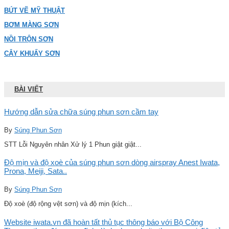
BÚT VẼ MỸ THUẬT
BƠM MÀNG SƠN
NỒI TRỘN SƠN
CÂY KHUẤY SƠN
BÀI VIẾT
Hướng dẫn sửa chữa súng phun sơn cầm tay
By
Súng Phun Sơn
STT Lỗi Nguyên nhân Xử lý 1 Phun giật giật...
Độ mịn và độ xoè của súng phun sơn dòng airspray Anest Iwata,
Prona, Meiji, Sata..
By
Súng Phun Sơn
Độ xoè (độ rộng vệt sơn) và độ mịn (kích...
Website iwata.vn đã hoàn tất thủ tục thông báo với Bộ Công