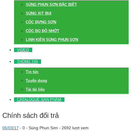
SÚNG PHUN SƠN ĐẶC BIỆT
SÚNG XỊT BỤI
CỐC ĐỰNG SƠN
CỐC ĐO ĐỘ NHỚT
LINH KIỆN SÚNG PHUN SƠN
VIDEO
THÔNG TIN
Tin tức
Tuyển dụng
Tải tài liệu
CATALOGUE SẢN PHẨM
Chính sách đổi trả
06/03/17
-
0 -
Súng Phun Sơn
- 2692 lượt xem