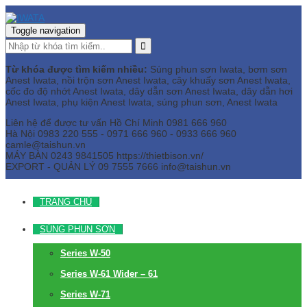
Toggle navigation
Từ khóa được tìm kiếm nhiều:
Súng phun sơn Iwata, bơm sơn
Anest Iwata, nồi trộn sơn Anest Iwata, cây khuấy sơn Anest Iwata,
cốc đo độ nhớt Anest Iwata, dây dẫn sơn Anest Iwata, dây dẫn hơi
Anest Iwata, phụ kiện Anest Iwata, súng phun sơn, Anest Iwata
Liên hệ để được tư vấn
Hồ Chí Minh
0981 666 960
Hà Nội
0983 220 555 - 0971 666 960 - 0933 666 960
camle@taishun.vn
MÁY BÀN
0243 9841505 https://thietbison.vn/
EXPORT - QUẢN LÝ
09 7555 7666
info@taishun.vn
TRANG CHỦ
SÚNG PHUN SƠN
Series W-50
Series W-61 Wider – 61
Series W-71