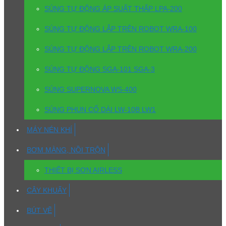
SÚNG TỰ ĐỘNG ÁP SUẤT THẤP LPA-200
SÚNG TỰ ĐỘNG LẮP TRÊN ROBOT WRA-100
SÚNG TỰ ĐỘNG LẮP TRÊN ROBOT WRA-200
SÚNG TỰ ĐỘNG SGA-101 SGA-3
SÚNG SUPERNOVA WS-400
SÚNG PHUN CỔ DÀI LW-10B LW1
MÁY NÉN KHÍ
BƠM MÀNG, NỒI TRỘN
THIẾT BỊ SƠN AIRLESS
CÂY KHUẤY
BÚT VẼ