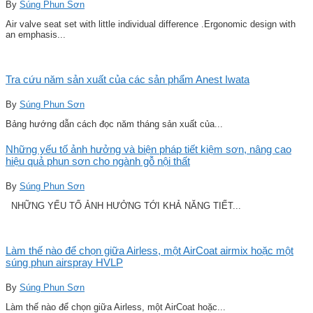
By
Súng Phun Sơn
Air valve seat set with little individual difference .Ergonomic design with
an emphasis...
Tra cứu năm sản xuất của các sản phẩm Anest Iwata
By
Súng Phun Sơn
Bảng hướng dẫn cách đọc năm tháng sản xuất của...
Những yếu tố ảnh hưởng và biện pháp tiết kiệm sơn, nâng cao
hiệu quả phun sơn cho ngành gỗ nội thất
By
Súng Phun Sơn
NHỮNG YẾU TỐ ẢNH HƯỞNG TỚI KHẢ NĂNG TIẾT...
Làm thế nào để chọn giữa Airless, một AirCoat airmix hoặc một
súng phun airspray HVLP
By
Súng Phun Sơn
Làm thế nào để chọn giữa Airless, một AirCoat hoặc...