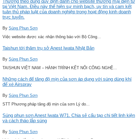
Thương theo đúng quy định dành cho website thương mại điện tử
tại Việt Nam. Điều này thể hiện sự minh bạch, uy tín và cam kết
tuân thủ pháp luật của doanh nghiệp trong hoạt động kinh doanh
trực tuyến.
By
Súng Phun Sơn
Việc website được xác nhận thông báo với Bộ Công...
Taishun tới thăm trụ sở Anest Iwata Nhật Bản
By
Súng Phun Sơn
TAISHUN VIỆT NAM – HÀNH TRÌNH KẾT NỐI CÔNG NGHỆ...
Những cách để tăng độ mịn của sơn áp dụng với súng dùng khí
để xé Airspray
By
Súng Phun Sơn
STT Phương pháp tăng độ mịn của sơn Lý do...
Súng phun sơn Anest Iwata W71. Chia sẻ cấu tạo chi tiết linh kiện
và cách tháo lắp súng
By
Súng Phun Sơn