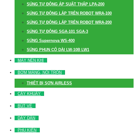
SÚNG TỰ ĐỘNG ÁP SUẤT THẤP LPA-200
SÚNG TỰ ĐỘNG LẮP TRÊN ROBOT WRA-100
SÚNG TỰ ĐỘNG LẮP TRÊN ROBOT WRA-200
SÚNG TỰ ĐỘNG SGA-101 SGA-3
SÚNG Supernova WS-400
SÚNG PHUN CỔ DÀI LW-10B LW1
MÁY NÉN KHÍ
BƠM MÀNG, NỒI TRỘN
THIẾT BỊ SƠN AIRLESS
CÂY KHUẤY
BÚT VẼ
DÂY DẪN
PHỤ KIỆN