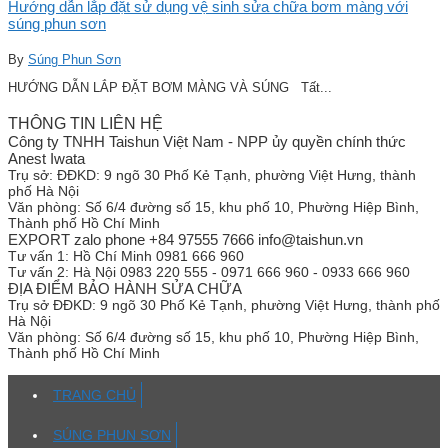
Hướng dẫn lắp đặt sử dụng vệ sinh sửa chữa bơm màng với
súng phun sơn
By
Súng Phun Sơn
HƯỚNG DẪN LẮP ĐẶT BƠM MÀNG VÀ SÚNG Tất...
THÔNG TIN LIÊN HỆ
Công ty TNHH Taishun Việt Nam - NPP ủy quyền chính thức
Anest Iwata
Trụ sở:
ĐĐKD: 9 ngõ 30 Phố Kẻ Tạnh, phường Việt Hưng, thành
phố Hà Nội
Văn phòng:
Số 6/4 đường số 15, khu phố 10, Phường Hiệp Bình,
Thành phố Hồ Chí Minh
EXPORT zalo phone +84 97555 7666 info@taishun.vn
Tư vấn 1:
Hồ Chí Minh 0981 666 960
Tư vấn 2:
Hà Nội 0983 220 555 - 0971 666 960 - 0933 666 960
ĐỊA ĐIỂM BẢO HÀNH SỬA CHỮA
Trụ sở
ĐĐKD: 9 ngõ 30 Phố Kẻ Tạnh, phường Việt Hưng, thành phố
Hà Nội
Văn phòng:
Số 6/4 đường số 15, khu phố 10, Phường Hiệp Bình,
Thành phố Hồ Chí Minh
TRANG CHỦ
SÚNG PHUN SƠN