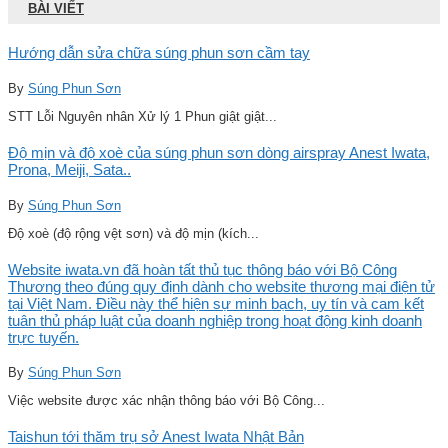
BÀI VIẾT
Hướng dẫn sửa chữa súng phun sơn cầm tay
By
Súng Phun Sơn
STT Lỗi Nguyên nhân Xử lý 1 Phun giật giật...
Độ mịn và độ xoè của súng phun sơn dòng airspray Anest Iwata,
Prona, Meiji, Sata..
By
Súng Phun Sơn
Độ xoè (độ rộng vệt sơn) và độ mịn (kích...
Website iwata.vn đã hoàn tất thủ tục thông báo với Bộ Công
Thương theo đúng quy định dành cho website thương mại điện tử
tại Việt Nam. Điều này thể hiện sự minh bạch, uy tín và cam kết
tuân thủ pháp luật của doanh nghiệp trong hoạt động kinh doanh
trực tuyến.
By
Súng Phun Sơn
Việc website được xác nhận thông báo với Bộ Công...
Taishun tới thăm trụ sở Anest Iwata Nhật Bản