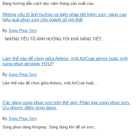
Bảng hướng dẫn cách đọc năm tháng sản xuất của...
Những yếu tố ảnh hưởng và biện pháp tiết kiệm sơn, nâng cao
hiệu quả phun sơn cho ngành gỗ nội thất
By
Súng Phun Sơn
NHỮNG YẾU TỐ ẢNH HƯỞNG TỚI KHẢ NĂNG TIẾT...
Làm thế nào để chọn giữa Airless, một AirCoat airmix hoặc một
súng phun airspray HVLP
By
Súng Phun Sơn
Làm thế nào để chọn giữa Airless, một AirCoat hoặc...
Các dạng súng phun sơn trên thế giới. Phân loại súng phun sơn.
Ưu nhược điểm từng dạng.
By
Súng Phun Sơn
Súng phun dạng Airspray: Súng dùng khí để xé sơn...