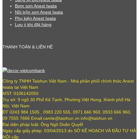
Bơm sơn Anest Iwata
Nồi trộn sơn Anest Iwata
Phụ kiện Anest Iwata
Lưu ý khi đặt hàng
THANH TOÁN & LIÊN HỆ
Công ty TNHH Taishun Việt Nam - Nhà phân phối chính thức Anest
Iwata tại Việt Nam
MST: 0106142050
Trụ sở: 9 ngõ 30 Phố Kẻ Tạnh, Phường Việt Hưng, thành phố Hà
Nội, Việt Nam
ĐT 0243 984 1505 , 0983 220 555, 0971 666 960, 0933 666 960,
09 7555 7666 Email:camle@taishun.vn info@taishun.vn
Đại diện pháp luật: Ông Ngô Doãn Quyết
Ngày cấp giấy phép: 03/04/2013 do SỞ KẾ HOẠCH VÀ ĐẦU TƯ HÀ
NỘI cấp