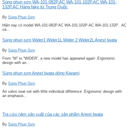
Súng phun sơn WA-101-082P.AC WA-101-102P.AC WA-101-
132P.AC Hàng fake từ Trung Quốc
By
Súng Phun Sơn
Hiện nay có model WA-101-082P.AC WA-101-102P-AC WA-101-132P . AC
và...
Súng phun sơn Wider1 Wider1L Wider 2 Wider2L Anest Iwata
By
Súng Phun Sơn
From “W” to “WIDER”, a new model has appeared again .Ergonomic
design with an...
Súng phun sơn Anest Iwata dòng Kiwami
By
Súng Phun Sơn
Air valve seat set with little individual difference .Ergonomic design with
an emphasis...
Tra cứu năm sản xuất của các sản phẩm Anest Iwata
By
Súng Phun Sơn