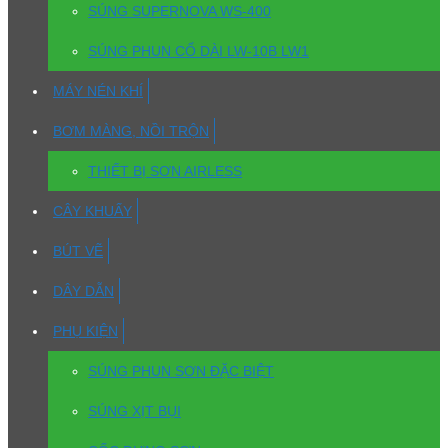
SÚNG SUPERNOVA WS-400
SÚNG PHUN CỔ DÀI LW-10B LW1
MÁY NÉN KHÍ
BƠM MÀNG, NỒI TRỘN
THIẾT BỊ SƠN AIRLESS
CÂY KHUẤY
BÚT VẼ
DÂY DẪN
PHỤ KIỆN
SÚNG PHUN SƠN ĐẶC BIỆT
SÚNG XỊT BỤI