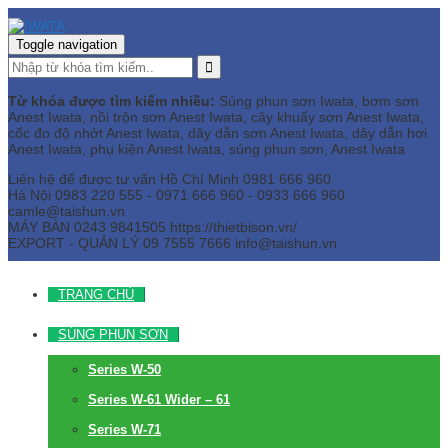
Toggle navigation
Từ khóa được tìm kiếm nhiều:
Súng phun sơn Iwata, bơm sơn
Anest Iwata, nồi trộn sơn Anest Iwata, cây khuấy sơn Anest Iwata,
cốc đo độ nhớt Anest Iwata, dây dẫn sơn Anest Iwata, dây dẫn hơi
Anest Iwata, phụ kiện Anest Iwata, súng phun sơn, Anest Iwata
Liên hệ để được tư vấn
Hồ Chí Minh
0981 666 960
Hà Nội
0983 220 555 - 0971 666 960 - 0933 666 960
camle@taishun.vn
MÁY BÀN
0243 9841505 https://thietbison.vn/
EXPORT - QUẢN LÝ
09 7555 7666
info@taishun.vn
TRANG CHỦ
SÚNG PHUN SƠN
Series W-50
Series W-61 Wider – 61
Series W-71