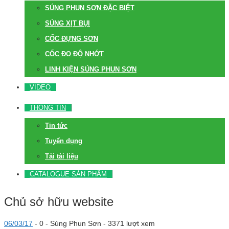
SÚNG PHUN SƠN ĐẶC BIỆT
SÚNG XỊT BỤI
CỐC ĐỰNG SƠN
CỐC ĐO ĐỘ NHỚT
LINH KIỆN SÚNG PHUN SƠN
VIDEO
THÔNG TIN
Tin tức
Tuyển dụng
Tải tài liệu
CATALOGUE SẢN PHẨM
Chủ sở hữu website
06/03/17
-
0 -
Súng Phun Sơn
- 3371 lượt xem