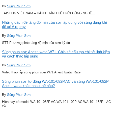
By
Súng Phun Sơn
TAISHUN VIỆT NAM – HÀNH TRÌNH KẾT NỐI CÔNG NGHỆ...
Những cách để tăng độ mịn của sơn áp dụng với súng dùng khí
để xé Airspray
By
Súng Phun Sơn
STT Phương pháp tăng độ mịn của sơn Lý do...
Súng phun sơn Anest Iwata W71. Chia sẻ cấu tạo chi tiết linh kiện
và cách tháo lắp súng
By
Súng Phun Sơn
Video tháo lắp súng phun sơn W71 Anest Iwata: Rate...
Súng phun sơn tự động WA-101-082P.AC và súng WA-101-082P
Anest Iwata khác nhau thế nào?
By
Súng Phun Sơn
Hiện nay có model WA-101-082P.AC WA-101-102P-AC WA-101-132P . AC
và...