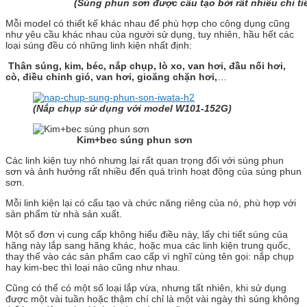
(Súng phun sơn được cấu tạo bởi rất nhiều chi tiế
Mỗi model có thiết kế khác nhau để phù hợp cho công dụng cũng
như yêu cầu khác nhau của người sử dụng, tuy nhiên, hầu hết các
loại súng đều có những linh kiện nhất định:
Thân súng, kim, béc, nắp chụp, lò xo, van hơi, đầu nối hơi,
cò, điều chỉnh gió, van hơi, gioăng chặn hơi,
…
(Nắp chụp sử dụng với model W101-152G)
Kim+bec súng phun sơn
Các linh kiện tuy nhỏ nhưng lại rất quan trọng đối với súng phun
sơn và ảnh hưởng rất nhiều đến quá trình hoạt động của súng phun
sơn.
Mỗi linh kiện lại có cấu tạo và chức năng riêng của nó, phù hợp với
sản phẩm từ nhà sản xuất.
Một số đơn vị cung cấp không hiểu điều này, lấy chi tiết súng của
hãng này lắp sang hãng khác, hoặc mua các linh kiện trung quốc,
thay thế vào các sản phẩm cao cấp vì nghĩ cùng tên gọi: nắp chụp
hay kim-bec thì loại nào cũng như nhau.
Cũng có thể có một số loại lắp vừa, nhưng tất nhiên, khi sử dụng
được một vài tuần hoặc thậm chí chỉ là một vài ngày thì súng không