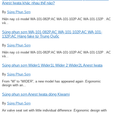
Anest Iwata khác nhau thế nào?
By
Súng Phun Sơn
Hiện nay có model WA-101-082P.AC WA-101-102P-AC WA-101-132P . AC
và...
Súng phun sơn WA-101-082P.AC WA-101-102P.AC WA-101-
132P.AC Hàng fake từ Trung Quốc
By
Súng Phun Sơn
Hiện nay có model WA-101-082P.AC WA-101-102P-AC WA-101-132P . AC
và...
Súng phun sơn Wider1 Wider1L Wider 2 Wider2L Anest Iwata
By
Súng Phun Sơn
From “W” to “WIDER”, a new model has appeared again .Ergonomic
design with an...
Súng phun sơn Anest Iwata dòng Kiwami
By
Súng Phun Sơn
Air valve seat set with little individual difference .Ergonomic design with