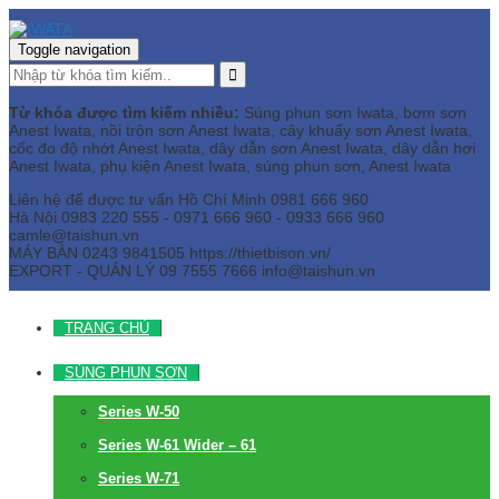
Toggle navigation
Từ khóa được tìm kiếm nhiều:
Súng phun sơn Iwata, bơm sơn
Anest Iwata, nồi trộn sơn Anest Iwata, cây khuấy sơn Anest Iwata,
cốc đo độ nhớt Anest Iwata, dây dẫn sơn Anest Iwata, dây dẫn hơi
Anest Iwata, phụ kiện Anest Iwata, súng phun sơn, Anest Iwata
Liên hệ để được tư vấn
Hồ Chí Minh
0981 666 960
Hà Nội
0983 220 555 - 0971 666 960 - 0933 666 960
camle@taishun.vn
MÁY BÀN
0243 9841505 https://thietbison.vn/
EXPORT - QUẢN LÝ
09 7555 7666
info@taishun.vn
TRANG CHỦ
SÚNG PHUN SƠN
Series W-50
Series W-61 Wider – 61
Series W-71