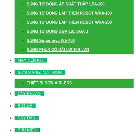
SÚNG TỰ ĐỘNG ÁP SUẤT THẤP LPA-200
SÚNG TỰ ĐỘNG LẮP TRÊN ROBOT WRA-100
SÚNG TỰ ĐỘNG LẮP TRÊN ROBOT WRA-200
SÚNG TỰ ĐỘNG SGA-101 SGA-3
SÚNG Supernova WS-400
SÚNG PHUN CỔ DÀI LW-10B LW1
MÁY NÉN KHÍ
BƠM MÀNG, NỒI TRỘN
THIẾT BỊ SƠN AIRLESS
CÂY KHUẤY
BÚT VẼ
DÂY DẪN
PHỤ KIỆN