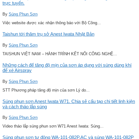
trực tuyến.
By
Súng Phun Sơn
Việc website được xác nhận thông báo với Bộ Công...
Taishun tới thăm trụ sở Anest Iwata Nhật Bản
By
Súng Phun Sơn
TAISHUN VIỆT NAM – HÀNH TRÌNH KẾT NỐI CÔNG NGHỆ...
Những cách để tăng độ mịn của sơn áp dụng với súng dùng khí
để xé Airspray
By
Súng Phun Sơn
STT Phương pháp tăng độ mịn của sơn Lý do...
Súng phun sơn Anest Iwata W71. Chia sẻ cấu tạo chi tiết linh kiện
và cách tháo lắp súng
By
Súng Phun Sơn
Video tháo lắp súng phun sơn W71 Anest Iwata: Súng...
Súng phun sơn tự động WA-101-082P.AC và súng WA-101-082P