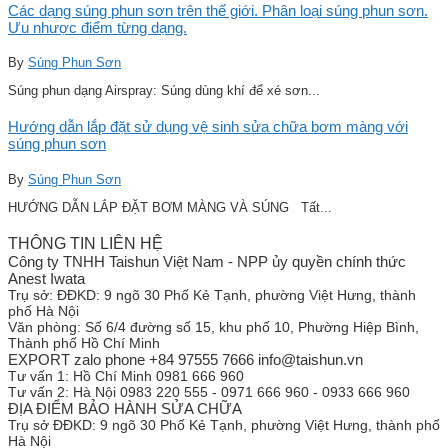
Các dạng súng phun sơn trên thế giới. Phân loại súng phun sơn.
Ưu nhược điểm từng dạng.
By
Súng Phun Sơn
Súng phun dạng Airspray: Súng dùng khí để xé sơn...
Hướng dẫn lắp đặt sử dụng vệ sinh sửa chữa bơm màng với
súng phun sơn
By
Súng Phun Sơn
HƯỚNG DẪN LẮP ĐẶT BƠM MÀNG VÀ SÚNG Tất...
THÔNG TIN LIÊN HỆ
Công ty TNHH Taishun Việt Nam - NPP ủy quyền chính thức
Anest Iwata
Trụ sở:
ĐĐKD: 9 ngõ 30 Phố Kẻ Tạnh, phường Việt Hưng, thành
phố Hà Nội
Văn phòng:
Số 6/4 đường số 15, khu phố 10, Phường Hiệp Bình,
Thành phố Hồ Chí Minh
EXPORT zalo phone +84 97555 7666 info@taishun.vn
Tư vấn 1:
Hồ Chí Minh 0981 666 960
Tư vấn 2:
Hà Nội 0983 220 555 - 0971 666 960 - 0933 666 960
ĐỊA ĐIỂM BẢO HÀNH SỬA CHỮA
Trụ sở
ĐĐKD: 9 ngõ 30 Phố Kẻ Tạnh, phường Việt Hưng, thành phố
Hà Nội