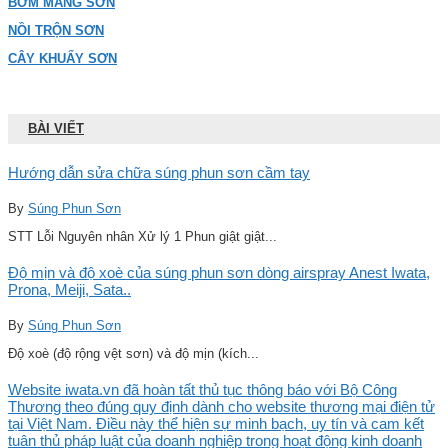
BƠM MÀNG SƠN
NỒI TRỘN SƠN
CÂY KHUẤY SƠN
BÀI VIẾT
Hướng dẫn sửa chữa súng phun sơn cầm tay
By
Súng Phun Sơn
STT Lỗi Nguyên nhân Xử lý 1 Phun giật giật...
Độ mịn và độ xoè của súng phun sơn dòng airspray Anest Iwata,
Prona, Meiji, Sata..
By
Súng Phun Sơn
Độ xoè (độ rộng vệt sơn) và độ mịn (kích...
Website iwata.vn đã hoàn tất thủ tục thông báo với Bộ Công
Thương theo đúng quy định dành cho website thương mại điện tử
tại Việt Nam. Điều này thể hiện sự minh bạch, uy tín và cam kết
tuân thủ pháp luật của doanh nghiệp trong hoạt động kinh doanh