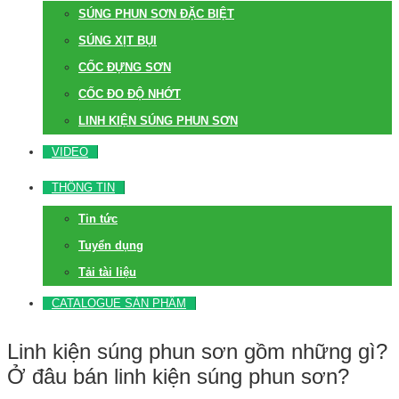
SÚNG PHUN SƠN ĐẶC BIỆT
SÚNG XỊT BỤI
CỐC ĐỰNG SƠN
CỐC ĐO ĐỘ NHỚT
LINH KIỆN SÚNG PHUN SƠN
VIDEO
THÔNG TIN
Tin tức
Tuyển dụng
Tải tài liệu
CATALOGUE SẢN PHẨM
Linh kiện súng phun sơn gồm những gì?
Ở đâu bán linh kiện súng phun sơn?