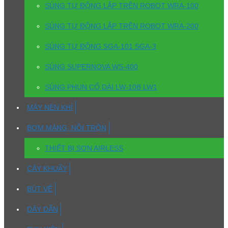
SÚNG TỰ ĐỘNG LẮP TRÊN ROBOT WRA-100
SÚNG TỰ ĐỘNG LẮP TRÊN ROBOT WRA-200
SÚNG TỰ ĐỘNG SGA-101 SGA-3
SÚNG SUPERNOVA WS-400
SÚNG PHUN CỔ DÀI LW-10B LW1
MÁY NÉN KHÍ
BƠM MÀNG, NỒI TRỘN
THIẾT BỊ SƠN AIRLESS
CÂY KHUẤY
BÚT VẼ
DÂY DẪN