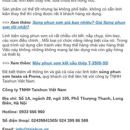
mua các linh kiện thay thế, sửa chữa khi hỏng hóc.
Sản phẩm có thể tốt nhưng lại không phổ biến, không có sẵn linh
kiện thay thế thì cũng được rất ít khách hàng sử dụng.
>>>
Xem thêm:
Súng phun sơn giá bao nhiêu? Giá Súng phun
sơn tốt nhất?
Linh kiện súng phun sơn có rất nhiều chi tiết: nắp chụp, kim-bec,
các núm điều chỉnh…Mỗi loại có chức năng riêng biệt của nó. Trong
quá trình sử dụng cần tránh việc thay thế hàng nhái vào hàng thật.
Việc này không những không mang lại tác dụng mà còn gây hỏng
cả thiết bị.
>>>
Xem thêm:
Máy phun sơn kết cấu thép T-3500-SS
Để biết thêm về thông tin và giá cả của các linh kiện
súng phun
sơn Iwata và Prona,
quý khách có thể liên hệ với công ty TNHH
Taishun Việt Nam.
Công ty TNHH Taishun Việt Nam
Địa chỉ: Số 1A, ngách 28, ngõ 105, Phố Thượng Thanh, Long
Biên, Hà Nội
Hotline: 0933 666 960
Số điện thoại: 02439841505/ 024 399 86 588
Email:
info@taishun.vn