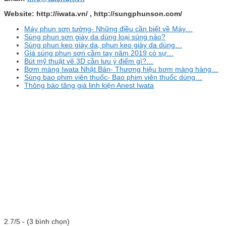
Website: http://iwata.vn/ , http://sungphunson.com/
Máy phun sơn tường- Những điều cần biết về Máy…
Súng phun sơn giày da dùng loại súng nào?
Súng phun keo giày da, phun keo giày da dùng…
Giá súng phun sơn cầm tay năm 2019 có sự…
Bút mỹ thuật vẽ 3D cần lưu ý điểm gì?…
Bơm màng Iwata Nhật Bản- Thương hiệu bơm màng hàng…
Súng bao phim viên thuốc- Bao phim viên thuốc dùng…
Thông báo tăng giá linh kiện Anest Iwata
2.7/5 - (3 bình chọn)