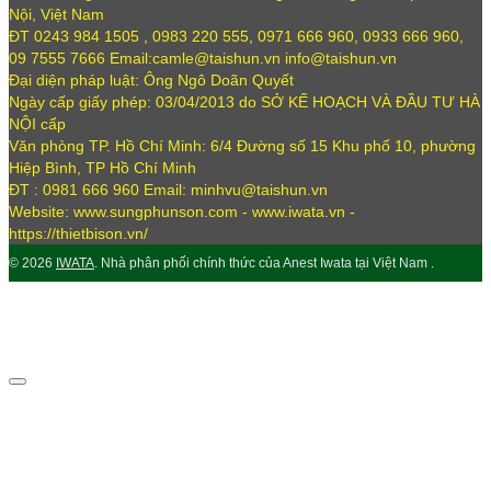
Nội, Việt Nam
ĐT 0243 984 1505 , 0983 220 555, 0971 666 960, 0933 666 960,
09 7555 7666 Email:camle@taishun.vn info@taishun.vn
Đại diện pháp luật: Ông Ngô Doãn Quyết
Ngày cấp giấy phép: 03/04/2013 do SỞ KẾ HOẠCH VÀ ĐẦU TƯ HÀ
NỘI cấp
Văn phòng TP. Hồ Chí Minh: 6/4 Đường số 15 Khu phố 10, phường
Hiệp Bình, TP Hồ Chí Minh
ĐT : 0981 666 960 Email: minhvu@taishun.vn
Website: www.sungphunson.com - www.iwata.vn -
https://thietbison.vn/
© 2026
IWATA
. Nhà phân phối chính thức của Anest Iwata tại Việt Nam .