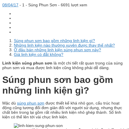
08/04/17
-
1 -
Súng Phun Sơn
- 6691 lượt xem
Súng phun sơn bao gồm những linh kiện gì?
Những linh kiện nào thường xuyên được thay thế nhất?
Ở đâu bán những linh kiện súng phun sơn này?
Giá linh kiện có đắt không?
Linh kiện súng phun sơn
là một chi tiết rất quan trọng của súng
phun sơn và mua được linh kiện cũng không phải dễ dàng.
Súng phun sơn bao gồm
những linh kiện gì?
Mặc dù
súng phun sơn
được thiết kế khá nhỏ gọn, cấu trúc hoạt
động cũng tương đối đơn giản đối với người sử dụng, nhưng thực
chất bên trong lại gồm rất nhiều linh kiện nhỏ ghép thành. Số linh
kiện có thể lên tới vài chục linh kiện.