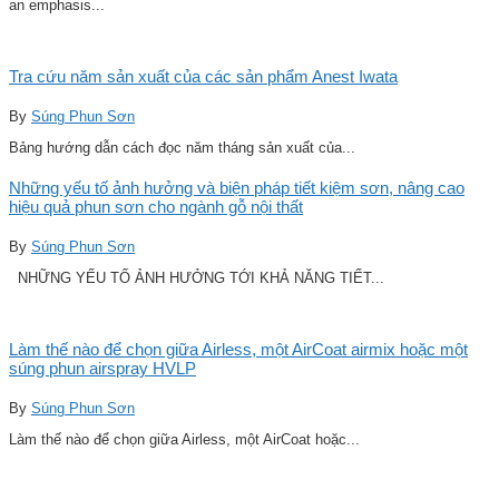
an emphasis...
Tra cứu năm sản xuất của các sản phẩm Anest Iwata
By
Súng Phun Sơn
Bảng hướng dẫn cách đọc năm tháng sản xuất của...
Những yếu tố ảnh hưởng và biện pháp tiết kiệm sơn, nâng cao
hiệu quả phun sơn cho ngành gỗ nội thất
By
Súng Phun Sơn
NHỮNG YẾU TỐ ẢNH HƯỞNG TỚI KHẢ NĂNG TIẾT...
Làm thế nào để chọn giữa Airless, một AirCoat airmix hoặc một
súng phun airspray HVLP
By
Súng Phun Sơn
Làm thế nào để chọn giữa Airless, một AirCoat hoặc...