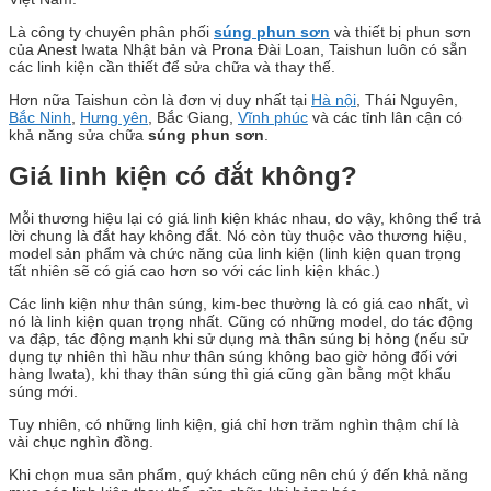
Là công ty chuyên phân phối
súng phun sơn
và thiết bị phun sơn
của Anest Iwata Nhật bản và Prona Đài Loan, Taishun luôn có sẵn
các linh kiện cần thiết để sửa chữa và thay thế.
Hơn nữa Taishun còn là đơn vị duy nhất tại
Hà nội
, Thái Nguyên,
Bắc Ninh
,
Hưng yên
, Bắc Giang,
Vĩnh phúc
và các tỉnh lân cận có
khả năng sửa chữa
súng phun sơn
.
Giá linh kiện có đắt không?
Mỗi thương hiệu lại có giá linh kiện khác nhau, do vậy, không thể trả
lời chung là đắt hay không đắt. Nó còn tùy thuộc vào thương hiệu,
model sản phẩm và chức năng của linh kiện (linh kiện quan trọng
tất nhiên sẽ có giá cao hơn so với các linh kiện khác.)
Các linh kiện như thân súng, kim-bec thường là có giá cao nhất, vì
nó là linh kiện quan trọng nhất. Cũng có những model, do tác động
va đập, tác động mạnh khi sử dụng mà thân súng bị hỏng (nếu sử
dụng tự nhiên thì hầu như thân súng không bao giờ hỏng đối với
hàng Iwata), khi thay thân súng thì giá cũng gần bằng một khẩu
súng mới.
Tuy nhiên, có những linh kiện, giá chỉ hơn trăm nghìn thậm chí là
vài chục nghìn đồng.
Khi chọn mua sản phẩm, quý khách cũng nên chú ý đến khả năng