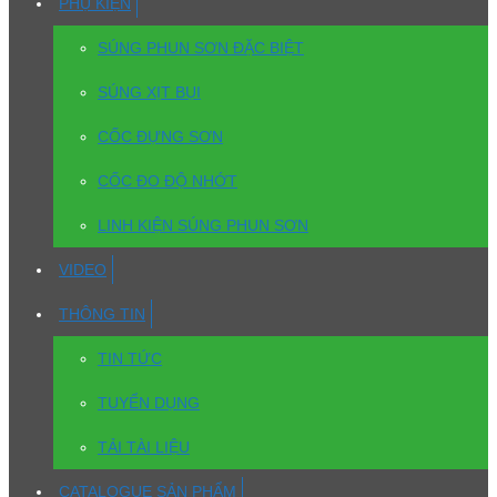
PHỤ KIỆN
SÚNG PHUN SƠN ĐẶC BIỆT
SÚNG XỊT BỤI
CỐC ĐỰNG SƠN
CỐC ĐO ĐỘ NHỚT
LINH KIỆN SÚNG PHUN SƠN
VIDEO
THÔNG TIN
TIN TỨC
TUYỂN DỤNG
TẢI TÀI LIỆU
CATALOGUE SẢN PHẨM