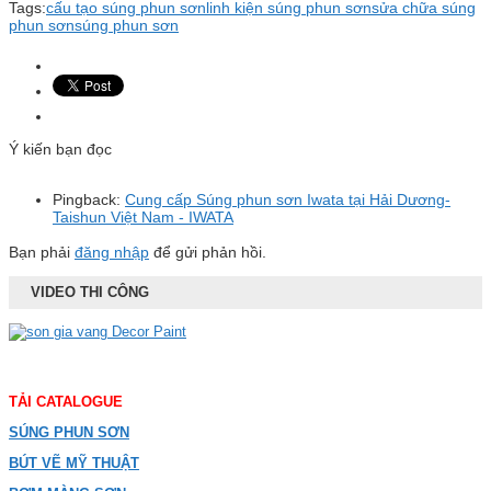
Tags:
cấu tạo súng phun sơn
linh kiện súng phun sơn
sửa chữa súng
phun sơn
súng phun sơn
Ý kiến bạn đọc
Pingback:
Cung cấp Súng phun sơn Iwata tại Hải Dương-
Taishun Việt Nam - IWATA
Bạn phải
đăng nhập
để gửi phản hồi.
VIDEO THI CÔNG
TẢI CATALOGUE
SÚNG PHUN SƠN
BÚT VẼ MỸ THUẬT