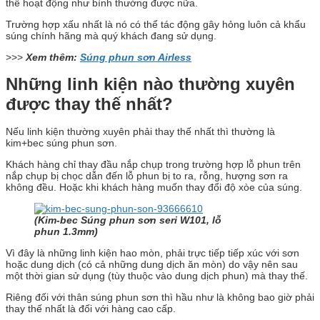
thể hoạt động như bình thường được nữa.
Trường hợp xấu nhất là nó có thể tác động gây hỏng luôn cả khẩu
súng chính hãng mà quý khách đang sử dụng.
>>>
Xem thêm:
Súng phun sơn Airless
Những linh kiện nào thường xuyên
được thay thế nhất?
Nếu linh kiện thường xuyên phải thay thế nhất thì thường là
kim+bec súng phun sơn.
Khách hàng chỉ thay đầu nắp chụp trong trường hợp lỗ phun trên
nắp chụp bị chọc dẫn đến lỗ phun bị to ra, rỗng, hượng sơn ra
không đều. Hoặc khi khách hàng muốn thay đổi độ xòe của súng.
(Kim-bec Súng phun sơn seri W101, lỗ
phun 1.3mm)
Vì đây là những linh kiện hao mòn, phải trực tiếp tiếp xúc với sơn
hoặc dung dịch (có cả những dung dịch ăn mòn) do vậy nên sau
một thời gian sử dụng (tùy thuộc vào dung dịch phun) mà thay thế.
Riêng đối với thân súng phun sơn thì hầu như là không bao giờ phải
thay thế nhất là đối với hàng cao cấp.