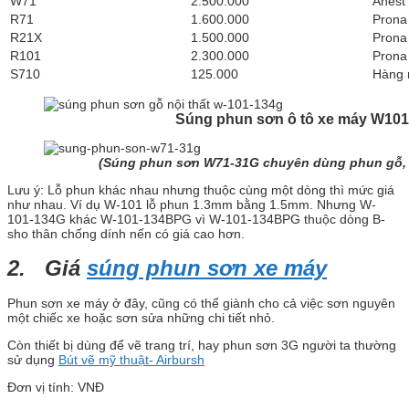
W71
2.500.000
Anest
R71
1.600.000
Prona
R21X
1.500.000
Prona
R101
2.300.000
Prona
S710
125.000
Hàng r
Súng phun sơn ô tô xe máy W101-
(Súng phun sơn W71-31G chuyên dùng phun gỗ, 
Lưu ý: Lỗ phun khác nhau nhưng thuộc cùng một dòng thì mức giá
như nhau. Ví dụ W-101 lỗ phun 1.3mm bằng 1.5mm. Nhưng W-
101-134G khác W-101-134BPG vì W-101-134BPG thuộc dòng B-
sho thân chống dính nến có giá cao hơn.
2. Giá
súng phun sơn xe máy
Phun sơn xe máy ở đây, cũng có thể giành cho cả việc sơn nguyên
một chiếc xe hoặc sơn sửa những chi tiết nhỏ.
Còn thiết bị dùng để vẽ trang trí, hay phun sơn 3G người ta thường
sử dụng
Bút vẽ mỹ thuật- Airbursh
Đơn vị tính: VNĐ