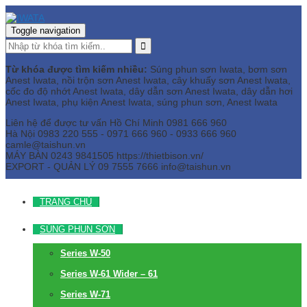
Toggle navigation
Từ khóa được tìm kiếm nhiều:
Súng phun sơn Iwata, bơm sơn
Anest Iwata, nồi trộn sơn Anest Iwata, cây khuấy sơn Anest Iwata,
cốc đo độ nhớt Anest Iwata, dây dẫn sơn Anest Iwata, dây dẫn hơi
Anest Iwata, phụ kiện Anest Iwata, súng phun sơn, Anest Iwata
Liên hệ để được tư vấn
Hồ Chí Minh
0981 666 960
Hà Nội
0983 220 555 - 0971 666 960 - 0933 666 960
camle@taishun.vn
MÁY BÀN
0243 9841505 https://thietbison.vn/
EXPORT - QUẢN LÝ
09 7555 7666
info@taishun.vn
TRANG CHỦ
SÚNG PHUN SƠN
Series W-50
Series W-61 Wider – 61
Series W-71