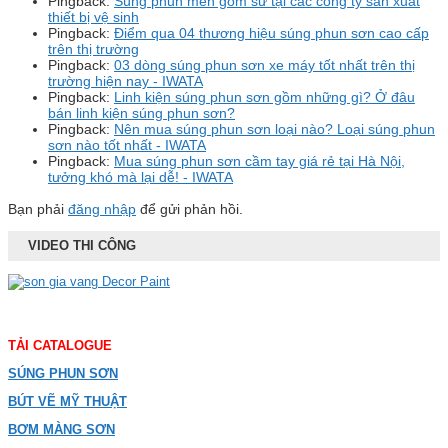
Pingback:
Súng phun men gốm sứ tại các công ty sản xuất
thiết bị vệ sinh
Pingback:
Điểm qua 04 thương hiệu súng phun sơn cao cấp
trên thị trường
Pingback:
03 dòng súng phun sơn xe máy tốt nhất trên thị
trường hiện nay - IWATA
Pingback:
Linh kiện súng phun sơn gồm những gì? Ở đâu
bán linh kiện súng phun sơn?
Pingback:
Nên mua súng phun sơn loại nào? Loại súng phun
sơn nào tốt nhất - IWATA
Pingback:
Mua súng phun sơn cầm tay giá rẻ tại Hà Nội,
tưởng khó mà lại dễ! - IWATA
Bạn phải
đăng nhập
để gửi phản hồi.
VIDEO THI CÔNG
TẢI CATALOGUE
SÚNG PHUN SƠN
BÚT VẼ MỸ THUẬT
BƠM MÀNG SƠN