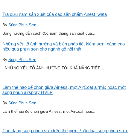
Tra cứu năm sản xuất của các sản phẩm Anest Iwata
By
Súng Phun Sơn
Bảng hướng dẫn cách đọc năm tháng sản xuất của...
Những yếu tố ảnh hưởng và biện pháp tiết kiệm sơn, nâng cao
hiệu quả phun sơn cho ngành gỗ nội thất
By
Súng Phun Sơn
NHỮNG YẾU TỐ ẢNH HƯỞNG TỚI KHẢ NĂNG TIẾT...
Làm thế nào để chọn giữa Airless, một AirCoat airmix hoặc một
súng phun airspray HVLP
By
Súng Phun Sơn
Làm thế nào để chọn giữa Airless, một AirCoat hoặc...
Các dạng súng phun sơn trên thế giới. Phân loại súng phun sơn.