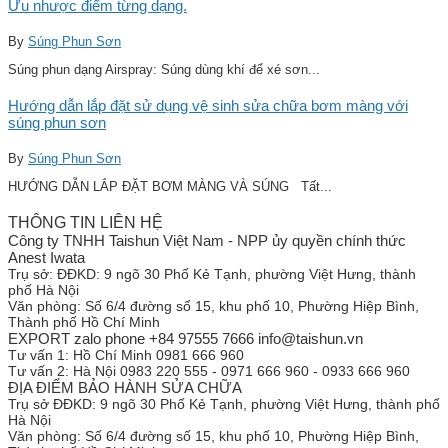
Ưu nhược điểm từng dạng.
By
Súng Phun Sơn
Súng phun dạng Airspray: Súng dùng khí để xé sơn...
Hướng dẫn lắp đặt sử dụng vệ sinh sửa chữa bơm màng với
súng phun sơn
By
Súng Phun Sơn
HƯỚNG DẪN LẮP ĐẶT BƠM MÀNG VÀ SÚNG Tất...
THÔNG TIN LIÊN HỆ
Công ty TNHH Taishun Việt Nam - NPP ủy quyền chính thức
Anest Iwata
Trụ sở:
ĐĐKD: 9 ngõ 30 Phố Kẻ Tạnh, phường Việt Hưng, thành
phố Hà Nội
Văn phòng:
Số 6/4 đường số 15, khu phố 10, Phường Hiệp Bình,
Thành phố Hồ Chí Minh
EXPORT zalo phone +84 97555 7666 info@taishun.vn
Tư vấn 1:
Hồ Chí Minh 0981 666 960
Tư vấn 2:
Hà Nội 0983 220 555 - 0971 666 960 - 0933 666 960
ĐỊA ĐIỂM BẢO HÀNH SỬA CHỮA
Trụ sở
ĐĐKD: 9 ngõ 30 Phố Kẻ Tạnh, phường Việt Hưng, thành phố
Hà Nội
Văn phòng:
Số 6/4 đường số 15, khu phố 10, Phường Hiệp Bình,