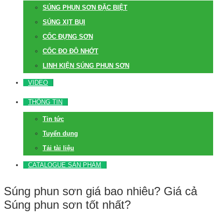
SÚNG PHUN SƠN ĐẶC BIỆT
SÚNG XỊT BỤI
CỐC ĐỰNG SƠN
CỐC ĐO ĐỘ NHỚT
LINH KIỆN SÚNG PHUN SƠN
VIDEO
THÔNG TIN
Tin tức
Tuyển dụng
Tải tài liệu
CATALOGUE SẢN PHẨM
Súng phun sơn giá bao nhiêu? Giá cả
Súng phun sơn tốt nhất?