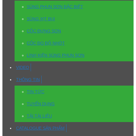
SÚNG PHUN SƠN ĐẶC BIỆT
SÚNG XỊT BỤI
CỐC ĐỰNG SƠN
CỐC ĐO ĐỘ NHỚT
LINH KIỆN SÚNG PHUN SƠN
VIDEO
THÔNG TIN
TIN TỨC
TUYỂN DỤNG
TẢI TÀI LIỆU
CATALOGUE SẢN PHẨM