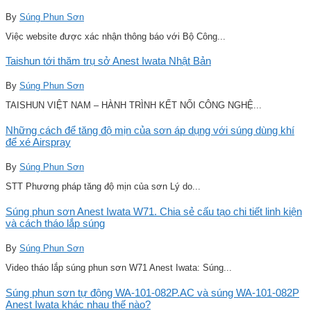
By
Súng Phun Sơn
Việc website được xác nhận thông báo với Bộ Công...
Taishun tới thăm trụ sở Anest Iwata Nhật Bản
By
Súng Phun Sơn
TAISHUN VIỆT NAM – HÀNH TRÌNH KẾT NỐI CÔNG NGHỆ...
Những cách để tăng độ mịn của sơn áp dụng với súng dùng khí
để xé Airspray
By
Súng Phun Sơn
STT Phương pháp tăng độ mịn của sơn Lý do...
Súng phun sơn Anest Iwata W71. Chia sẻ cấu tạo chi tiết linh kiện
và cách tháo lắp súng
By
Súng Phun Sơn
Video tháo lắp súng phun sơn W71 Anest Iwata: Súng...
Súng phun sơn tự động WA-101-082P.AC và súng WA-101-082P
Anest Iwata khác nhau thế nào?