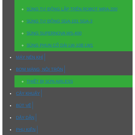
SÚNG TỰ ĐỘNG LẮP TRÊN ROBOT WRA-200
SÚNG TỰ ĐỘNG SGA-101 SGA-3
SÚNG SUPERNOVA WS-400
SÚNG PHUN CỔ DÀI LW-10B LW1
MÁY NÉN KHÍ
BƠM MÀNG, NỒI TRỘN
THIẾT BỊ SƠN AIRLESS
CÂY KHUẤY
BÚT VẼ
DÂY DẪN
PHỤ KIỆN