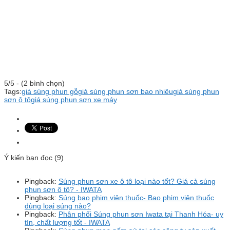
5/5 - (2 bình chọn)
Tags:
giá súng phun gỗ
giá súng phun sơn bao nhiêu
giá súng phun
sơn ô tô
giá súng phun sơn xe máy
Ý kiến bạn đọc (9)
Pingback:
Súng phun sơn xe ô tô loại nào tốt? Giá cả súng
phun sơn ô tô? - IWATA
Pingback:
Súng bao phim viên thuốc- Bao phim viên thuốc
dùng loại súng nào?
Pingback:
Phân phối Súng phun sơn Iwata tại Thanh Hóa- uy
tín, chất lượng tốt - IWATA