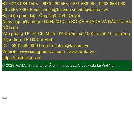
ĐT 0243 984 1505 , 0983 220 555, 0971 666 960, 0933 666 960,
09 7555 7666 Email:camle@taishun.vn info@taishun.vn
Đại diện pháp luật: Ông Ngô Doãn Quyết
Ngày cấp giấy phép: 03/04/2013 do SỞ KẾ HOẠCH VÀ ĐẦU TƯ HÀ
NỘI cấp
Văn phòng TP. Hồ Chí Minh: 6/4 Đường số 15 Khu phố 10, phường
Hiệp Bình, TP Hồ Chí Minh
ĐT : 0981 666 960 Email: minhvu@taishun.vn
Website: www.sungphunson.com - www.iwata.vn -
https://thietbison.vn/
© 2026
IWATA
. Nhà phân phối chính thức của Anest Iwata tại Việt Nam .