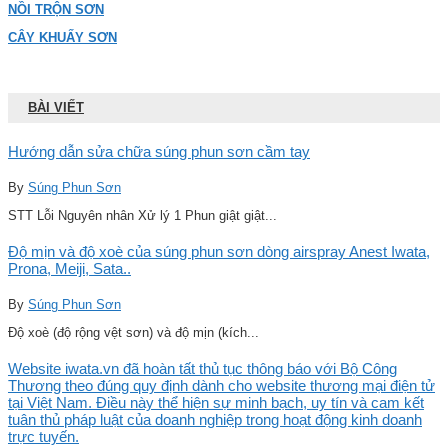
NỒI TRỘN SƠN
CÂY KHUẤY SƠN
BÀI VIẾT
Hướng dẫn sửa chữa súng phun sơn cầm tay
By
Súng Phun Sơn
STT Lỗi Nguyên nhân Xử lý 1 Phun giật giật...
Độ mịn và độ xoè của súng phun sơn dòng airspray Anest Iwata,
Prona, Meiji, Sata..
By
Súng Phun Sơn
Độ xoè (độ rộng vệt sơn) và độ mịn (kích...
Website iwata.vn đã hoàn tất thủ tục thông báo với Bộ Công
Thương theo đúng quy định dành cho website thương mại điện tử
tại Việt Nam. Điều này thể hiện sự minh bạch, uy tín và cam kết
tuân thủ pháp luật của doanh nghiệp trong hoạt động kinh doanh
trực tuyến.