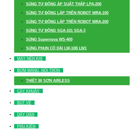
SÚNG TỰ ĐỘNG ÁP SUẤT THẤP LPA-200
SÚNG TỰ ĐỘNG LẮP TRÊN ROBOT WRA-100
SÚNG TỰ ĐỘNG LẮP TRÊN ROBOT WRA-200
SÚNG TỰ ĐỘNG SGA-101 SGA-3
SÚNG Supernova WS-400
SÚNG PHUN CỔ DÀI LW-10B LW1
MÁY NÉN KHÍ
BƠM MÀNG, NỒI TRỘN
THIẾT BỊ SƠN AIRLESS
CÂY KHUẤY
BÚT VẼ
DÂY DẪN
PHỤ KIỆN