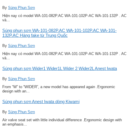
By
Súng Phun Sơn
Hiện nay có model WA-101-082P.AC WA-101-102P-AC WA-101-132P . AC
và...
Súng phun sơn WA-101-082P.AC WA-101-102P.AC WA-101-
132P.AC Hàng fake từ Trung Quốc
By
Súng Phun Sơn
Hiện nay có model WA-101-082P.AC WA-101-102P-AC WA-101-132P . AC
và...
Súng phun sơn Wider1 Wider1L Wider 2 Wider2L Anest Iwata
By
Súng Phun Sơn
From “W” to “WIDER”, a new model has appeared again .Ergonomic
design with an...
Súng phun sơn Anest Iwata dòng Kiwami
By
Súng Phun Sơn
Air valve seat set with little individual difference .Ergonomic design with
an emphasis...