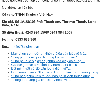
hoặc gọi điện trực tiếp đến công ty để nhận được báo giá tốt nhất.
Mọi thông tin liên hệ:
Công ty TNHH Taishun Việt Nam
Địa chỉ: Số 1A/28/105 Phố Thanh Am, Thượng Thanh, Long
Biên, Hà Nội
Số điện thoại: 0243 974 1508/ 0243 984 1505
Hotline: 0933 666 960
Email:
info@taishun.vn
Máy phun sơn tường- Những điều cần biết về Máy…
Súng phun sơn giày da dùng loại súng nào?
Súng phun keo giày da, phun keo giày da dùng…
Giá súng phun sơn cầm tay năm 2019 có sự…
Bút mỹ thuật vẽ 3D cần lưu ý điểm gì?…
Bơm màng Iwata Nhật Bản- Thương hiệu bơm màng hàng…
Súng bao phim viên thuốc- Bao phim viên thuốc dùng…
Thông báo tăng giá linh kiện Anest Iwata