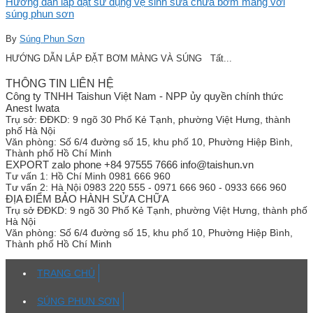
Hướng dẫn lắp đặt sử dụng vệ sinh sửa chữa bơm màng với
súng phun sơn
By
Súng Phun Sơn
HƯỚNG DẪN LẮP ĐẶT BƠM MÀNG VÀ SÚNG Tất...
THÔNG TIN LIÊN HỆ
Công ty TNHH Taishun Việt Nam - NPP ủy quyền chính thức
Anest Iwata
Trụ sở:
ĐĐKD: 9 ngõ 30 Phố Kẻ Tạnh, phường Việt Hưng, thành
phố Hà Nội
Văn phòng:
Số 6/4 đường số 15, khu phố 10, Phường Hiệp Bình,
Thành phố Hồ Chí Minh
EXPORT zalo phone +84 97555 7666 info@taishun.vn
Tư vấn 1:
Hồ Chí Minh 0981 666 960
Tư vấn 2:
Hà Nội 0983 220 555 - 0971 666 960 - 0933 666 960
ĐỊA ĐIỂM BẢO HÀNH SỬA CHỮA
Trụ sở
ĐĐKD: 9 ngõ 30 Phố Kẻ Tạnh, phường Việt Hưng, thành phố
Hà Nội
Văn phòng:
Số 6/4 đường số 15, khu phố 10, Phường Hiệp Bình,
Thành phố Hồ Chí Minh
TRANG CHỦ
SÚNG PHUN SƠN