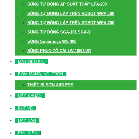
SÚNG TỰ ĐỘNG ÁP SUẤT THẤP LPA-200
SÚNG TỰ ĐỘNG LẮP TRÊN ROBOT WRA-100
SÚNG TỰ ĐỘNG LẮP TRÊN ROBOT WRA-200
SÚNG TỰ ĐỘNG SGA-101 SGA-3
SÚNG Supernova WS-400
SÚNG PHUN CỔ DÀI LW-10B LW1
MÁY NÉN KHÍ
BƠM MÀNG, NỒI TRỘN
THIẾT BỊ SƠN AIRLESS
CÂY KHUẤY
BÚT VẼ
DÂY DẪN
PHỤ KIỆN