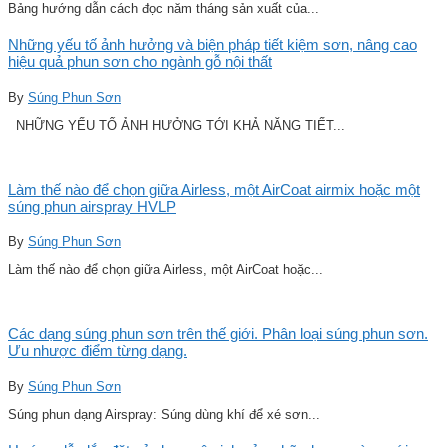
Bảng hướng dẫn cách đọc năm tháng sản xuất của...
Những yếu tố ảnh hưởng và biện pháp tiết kiệm sơn, nâng cao
hiệu quả phun sơn cho ngành gỗ nội thất
By
Súng Phun Sơn
NHỮNG YẾU TỐ ẢNH HƯỞNG TỚI KHẢ NĂNG TIẾT...
Làm thế nào để chọn giữa Airless, một AirCoat airmix hoặc một
súng phun airspray HVLP
By
Súng Phun Sơn
Làm thế nào để chọn giữa Airless, một AirCoat hoặc...
Các dạng súng phun sơn trên thế giới. Phân loại súng phun sơn.
Ưu nhược điểm từng dạng.
By
Súng Phun Sơn
Súng phun dạng Airspray: Súng dùng khí để xé sơn...