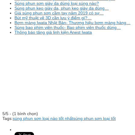
Súng phun sơn giày da dùng loại súng nào?
Súng phun keo giày da, phun keo giày da dùng…
Giá súng phun sơn cầm tay năm 2019 có sự…
Bút mỹ thuật vẽ 3D cần lưu ý điểm gì?…
Bơm màng Iwata Nhật Bản- Thương hiệu bơm màng hàng…
Súng bao phim viên thuốc- Bao phim viên thuốc dùng…
Thông báo tăng giá linh kiện Anest Iwata
5/5 - (1 bình chọn)
Tags:
súng phun sơn loại nào tốt nhất
súng phun sơn loại tốt