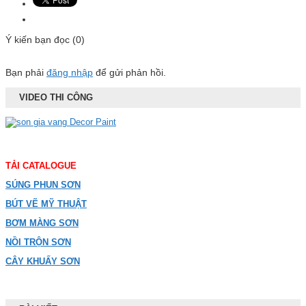
Ý kiến bạn đọc (0)
Bạn phải
đăng nhập
để gửi phản hồi.
VIDEO THI CÔNG
TẢI CATALOGUE
SÚNG PHUN SƠN
BÚT VẼ MỸ THUẬT
BƠM MÀNG SƠN
NỒI TRỘN SƠN
CÂY KHUẤY SƠN