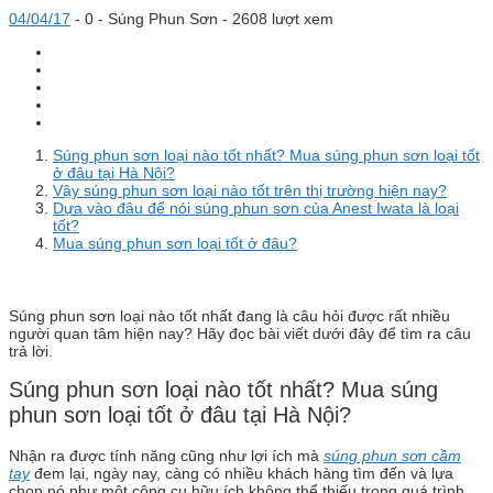
04/04/17
-
0 -
Súng Phun Sơn
- 2608 lượt xem
Súng phun sơn loại nào tốt nhất? Mua súng phun sơn loại tốt
ở đâu tại Hà Nội?
Vậy súng phun sơn loại nào tốt trên thị trường hiện nay?
Dựa vào đâu để nói súng phun sơn của Anest Iwata là loại
tốt?
Mua súng phun sơn loại tốt ở đâu?
Súng phun sơn loại nào tốt nhất đang là câu hỏi được rất nhiều
người quan tâm hiện nay? Hãy đọc bài viết dưới đây để tìm ra câu
trả lời.
Súng phun sơn loại nào tốt nhất? Mua súng
phun sơn loại tốt ở đâu tại Hà Nội?
Nhận ra được tính năng cũng như lợi ích mà
súng phun sơn cầm
tay
đem lại, ngày nay, càng có nhiều khách hàng tìm đến và lựa
chọn nó như một công cụ hữu ích không thể thiếu trong quá trình