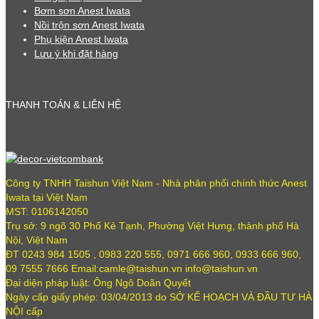
Bơm sơn Anest Iwata
Nồi trộn sơn Anest Iwata
Phụ kiện Anest Iwata
Lưu ý khi đặt hàng
THANH TOÁN & LIÊN HỆ
Công ty TNHH Taishun Việt Nam - Nhà phân phối chính thức Anest
Iwata tại Việt Nam
MST: 0106142050
Trụ sở: 9 ngõ 30 Phố Kẻ Tạnh, Phường Việt Hưng, thành phố Hà
Nội, Việt Nam
ĐT 0243 984 1505 , 0983 220 555, 0971 666 960, 0933 666 960,
09 7555 7666 Email:camle@taishun.vn info@taishun.vn
Đại diện pháp luật: Ông Ngô Doãn Quyết
Ngày cấp giấy phép: 03/04/2013 do SỞ KẾ HOẠCH VÀ ĐẦU TƯ HÀ
NỘI cấp