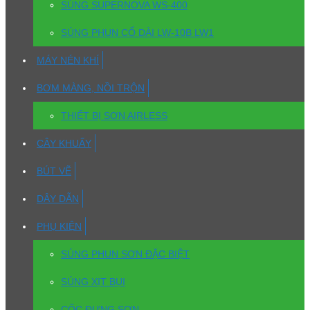
SÚNG SUPERNOVA WS-400
SÚNG PHUN CỔ DÀI LW-10B LW1
MÁY NÉN KHÍ
BƠM MÀNG, NỒI TRỘN
THIẾT BỊ SƠN AIRLESS
CÂY KHUẤY
BÚT VẼ
DÂY DẪN
PHỤ KIỆN
SÚNG PHUN SƠN ĐẶC BIỆT
SÚNG XỊT BỤI
CỐC ĐỰNG SƠN