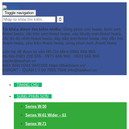
Toggle navigation
Từ khóa được tìm kiếm nhiều:
Súng phun sơn Iwata, bơm sơn
Anest Iwata, nồi trộn sơn Anest Iwata, cây khuấy sơn Anest Iwata,
cốc đo độ nhớt Anest Iwata, dây dẫn sơn Anest Iwata, dây dẫn hơi
Anest Iwata, phụ kiện Anest Iwata, súng phun sơn, Anest Iwata
Liên hệ để được tư vấn
Hồ Chí Minh
0981 666 960
Hà Nội
0983 220 555 - 0971 666 960 - 0933 666 960
camle@taishun.vn
MÁY BÀN
0243 9841505 https://thietbison.vn/
EXPORT - QUẢN LÝ
09 7555 7666
info@taishun.vn
TRANG CHỦ
SÚNG PHUN SƠN
Series W-50
Series W-61 Wider – 61
Series W-71