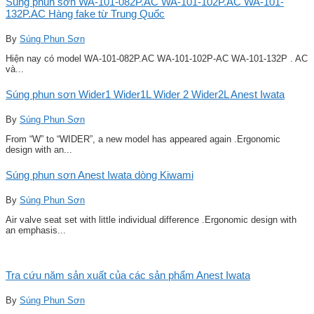
Súng phun sơn WA-101-082P.AC WA-101-102P.AC WA-101-
132P.AC Hàng fake từ Trung Quốc
By
Súng Phun Sơn
Hiện nay có model WA-101-082P.AC WA-101-102P-AC WA-101-132P . AC
và...
Súng phun sơn Wider1 Wider1L Wider 2 Wider2L Anest Iwata
By
Súng Phun Sơn
From “W” to “WIDER”, a new model has appeared again .Ergonomic
design with an...
Súng phun sơn Anest Iwata dòng Kiwami
By
Súng Phun Sơn
Air valve seat set with little individual difference .Ergonomic design with
an emphasis...
Tra cứu năm sản xuất của các sản phẩm Anest Iwata
By
Súng Phun Sơn