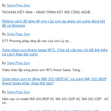
By
Súng Phun Sơn
TAISHUN VIỆT NAM – HÀNH TRÌNH KẾT NỐI CÔNG NGHỆ...
Những cách để tăng độ mịn của sơn áp dụng với súng dùng khí
để xé Airspray
By
Súng Phun Sơn
STT Phương pháp tăng độ mịn của sơn Lý do...
Súng phun sơn Anest Iwata W71. Chia sẻ cấu tạo chi tiết linh kiện
và cách tháo lắp súng
By
Súng Phun Sơn
Video tháo lắp súng phun sơn W71 Anest Iwata: Súng...
Súng phun sơn tự động WA-101-082P.AC và súng WA-101-082P
Anest Iwata khác nhau thế nào?
By
Súng Phun Sơn
Hiện nay có model WA-101-082P.AC WA-101-102P-AC WA-101-132P . AC
và...