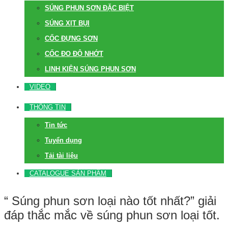
SÚNG PHUN SƠN ĐẶC BIỆT
SÚNG XỊT BỤI
CỐC ĐỰNG SƠN
CỐC ĐO ĐỘ NHỚT
LINH KIỆN SÚNG PHUN SƠN
VIDEO
THÔNG TIN
Tin tức
Tuyển dụng
Tải tài liệu
CATALOGUE SẢN PHẨM
“ Súng phun sơn loại nào tốt nhất?” giải
đáp thắc mắc về súng phun sơn loại tốt.