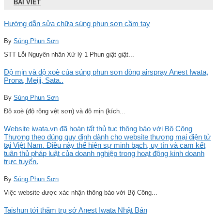
BÀI VIẾT
Hướng dẫn sửa chữa súng phun sơn cầm tay
By
Súng Phun Sơn
STT Lỗi Nguyên nhân Xử lý 1 Phun giật giật...
Độ mịn và độ xoè của súng phun sơn dòng airspray Anest Iwata,
Prona, Meiji, Sata..
By
Súng Phun Sơn
Độ xoè (độ rộng vệt sơn) và độ mịn (kích...
Website iwata.vn đã hoàn tất thủ tục thông báo với Bộ Công
Thương theo đúng quy định dành cho website thương mại điện tử
tại Việt Nam. Điều này thể hiện sự minh bạch, uy tín và cam kết
tuân thủ pháp luật của doanh nghiệp trong hoạt động kinh doanh
trực tuyến.
By
Súng Phun Sơn
Việc website được xác nhận thông báo với Bộ Công...
Taishun tới thăm trụ sở Anest Iwata Nhật Bản