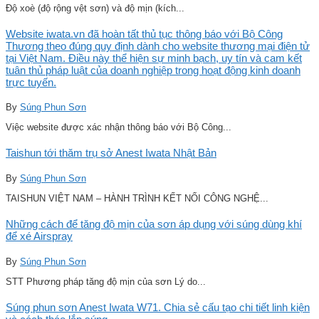
Độ xoè (độ rộng vệt sơn) và độ mịn (kích...
Website iwata.vn đã hoàn tất thủ tục thông báo với Bộ Công
Thương theo đúng quy định dành cho website thương mại điện tử
tại Việt Nam. Điều này thể hiện sự minh bạch, uy tín và cam kết
tuân thủ pháp luật của doanh nghiệp trong hoạt động kinh doanh
trực tuyến.
By
Súng Phun Sơn
Việc website được xác nhận thông báo với Bộ Công...
Taishun tới thăm trụ sở Anest Iwata Nhật Bản
By
Súng Phun Sơn
TAISHUN VIỆT NAM – HÀNH TRÌNH KẾT NỐI CÔNG NGHỆ...
Những cách để tăng độ mịn của sơn áp dụng với súng dùng khí
để xé Airspray
By
Súng Phun Sơn
STT Phương pháp tăng độ mịn của sơn Lý do...
Súng phun sơn Anest Iwata W71. Chia sẻ cấu tạo chi tiết linh kiện