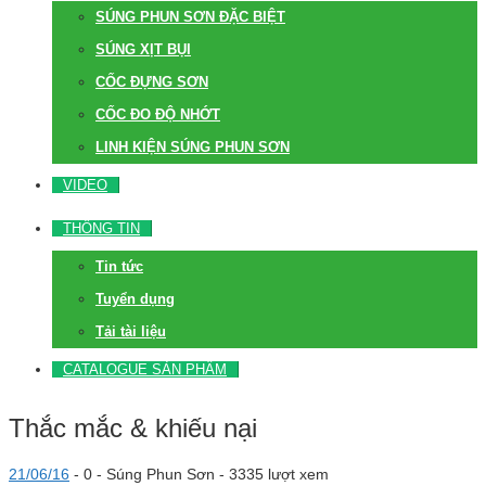
SÚNG PHUN SƠN ĐẶC BIỆT
SÚNG XỊT BỤI
CỐC ĐỰNG SƠN
CỐC ĐO ĐỘ NHỚT
LINH KIỆN SÚNG PHUN SƠN
VIDEO
THÔNG TIN
Tin tức
Tuyển dụng
Tải tài liệu
CATALOGUE SẢN PHẨM
Thắc mắc & khiếu nại
21/06/16
-
0 -
Súng Phun Sơn
- 3335 lượt xem