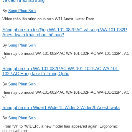
và cách tháo lắp súng
By
Súng Phun Sơn
Video tháo lắp súng phun sơn W71 Anest Iwata: Rate...
Súng phun sơn tự động WA-101-082P.AC và súng WA-101-082P
Anest Iwata khác nhau thế nào?
By
Súng Phun Sơn
Hiện nay có model WA-101-082P.AC WA-101-102P-AC WA-101-132P . AC
và...
Súng phun sơn WA-101-082P.AC WA-101-102P.AC WA-101-
132P.AC Hàng fake từ Trung Quốc
By
Súng Phun Sơn
Hiện nay có model WA-101-082P.AC WA-101-102P-AC WA-101-132P . AC
và...
Súng phun sơn Wider1 Wider1L Wider 2 Wider2L Anest Iwata
By
Súng Phun Sơn
From “W” to “WIDER”, a new model has appeared again .Ergonomic
design with an...