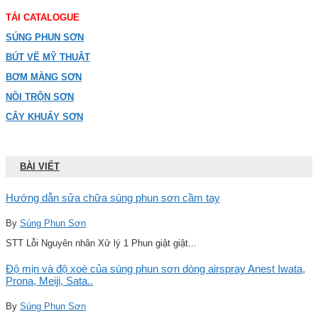
TẢI CATALOGUE
SÚNG PHUN SƠN
BÚT VẼ MỸ THUẬT
BƠM MÀNG SƠN
NỒI TRỘN SƠN
CÂY KHUẤY SƠN
BÀI VIẾT
Hướng dẫn sửa chữa súng phun sơn cầm tay
By
Súng Phun Sơn
STT Lỗi Nguyên nhân Xử lý 1 Phun giật giật...
Độ mịn và độ xoè của súng phun sơn dòng airspray Anest Iwata,
Prona, Meiji, Sata..
By
Súng Phun Sơn