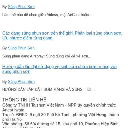
By
Súng Phun Sơn
Làm thế nào để chọn giữa Airless, một AirCoat hoặc...
Các dạng súng phun sơn trên thế giới. Phân loại súng phun sơn.
Ưu nhược điểm từng dạng.
By
Súng Phun Sơn
Súng phun dạng Airspray: Súng dùng khí để xé sơn...
Hướng dẫn lắp đặt sử dụng vệ sinh sửa chữa bơm màng với
súng phun sơn
By
Súng Phun Sơn
HƯỚNG DẪN LẮP ĐẶT BƠM MÀNG VÀ SÚNG Tất...
THÔNG TIN LIÊN HỆ
Công ty TNHH Taishun Việt Nam - NPP ủy quyền chính thức
Anest Iwata
Trụ sở:
ĐĐKD: 9 ngõ 30 Phố Kẻ Tạnh, phường Việt Hưng, thành
phố Hà Nội
Văn phòng:
Số 6/4 đường số 15, khu phố 10, Phường Hiệp Bình,