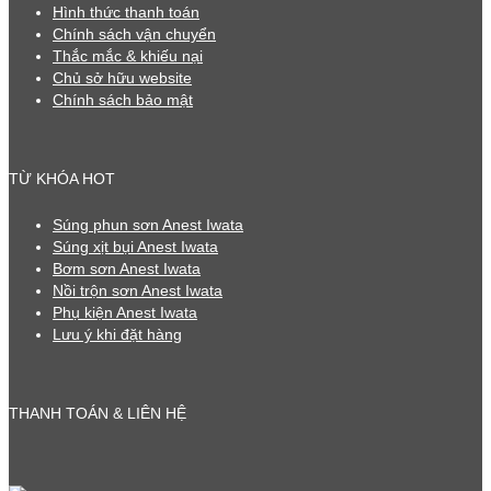
Hình thức thanh toán
Chính sách vận chuyển
Thắc mắc & khiếu nại
Chủ sở hữu website
Chính sách bảo mật
TỪ KHÓA HOT
Súng phun sơn Anest Iwata
Súng xịt bụi Anest Iwata
Bơm sơn Anest Iwata
Nồi trộn sơn Anest Iwata
Phụ kiện Anest Iwata
Lưu ý khi đặt hàng
THANH TOÁN & LIÊN HỆ