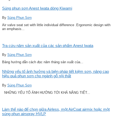
Súng phun sơn Anest Iwata dòng Kiwami
By
Súng Phun Sơn
Air valve seat set with little individual difference .Ergonomic design with
an emphasis...
Tra cứu năm sản xuất của các sản phẩm Anest Iwata
By
Súng Phun Sơn
Bảng hướng dẫn cách đọc năm tháng sản xuất của...
Những yếu tố ảnh hưởng và biện pháp tiết kiệm sơn, nâng cao
hiệu quả phun sơn cho ngành gỗ nội thất
By
Súng Phun Sơn
NHỮNG YẾU TỐ ẢNH HƯỞNG TỚI KHẢ NĂNG TIẾT...
Làm thế nào để chọn giữa Airless, một AirCoat airmix hoặc một
súng phun airspray HVLP