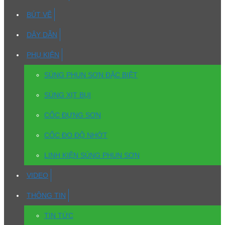
BÚT VẼ
DÂY DẪN
PHỤ KIỆN
SÚNG PHUN SƠN ĐẶC BIỆT
SÚNG XỊT BỤI
CỐC ĐỰNG SƠN
CỐC ĐO ĐỘ NHỚT
LINH KIỆN SÚNG PHUN SƠN
VIDEO
THÔNG TIN
TIN TỨC