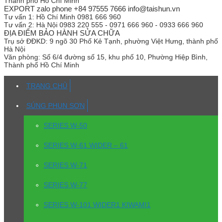
Thành phố Hồ Chí Minh
EXPORT zalo phone +84 97555 7666 info@taishun.vn
Tư vấn 1:
Hồ Chí Minh 0981 666 960
Tư vấn 2:
Hà Nội 0983 220 555 - 0971 666 960 - 0933 666 960
ĐỊA ĐIỂM BẢO HÀNH SỬA CHỮA
Trụ sở
ĐĐKD: 9 ngõ 30 Phố Kẻ Tạnh, phường Việt Hưng, thành phố
Hà Nội
Văn phòng:
Số 6/4 đường số 15, khu phố 10, Phường Hiệp Bình,
Thành phố Hồ Chí Minh
TRANG CHỦ
SÚNG PHUN SƠN
SERIES W-50
SERIES W-61 WIDER – 61
SERIES W-71
SERIES W-77
SERIES W-101 WIDER1 KIWAMI1