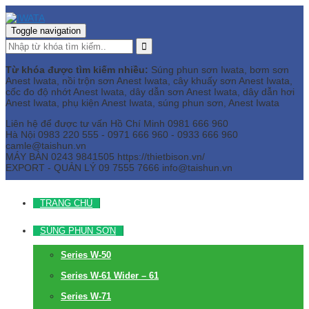
Toggle navigation
Từ khóa được tìm kiếm nhiều:
Súng phun sơn Iwata, bơm sơn
Anest Iwata, nồi trộn sơn Anest Iwata, cây khuấy sơn Anest Iwata,
cốc đo độ nhớt Anest Iwata, dây dẫn sơn Anest Iwata, dây dẫn hơi
Anest Iwata, phụ kiện Anest Iwata, súng phun sơn, Anest Iwata
Liên hệ để được tư vấn
Hồ Chí Minh
0981 666 960
Hà Nội
0983 220 555 - 0971 666 960 - 0933 666 960
camle@taishun.vn
MÁY BÀN
0243 9841505 https://thietbison.vn/
EXPORT - QUẢN LÝ
09 7555 7666
info@taishun.vn
TRANG CHỦ
SÚNG PHUN SƠN
Series W-50
Series W-61 Wider – 61
Series W-71