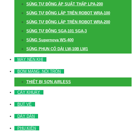
SÚNG TỰ ĐỘNG ÁP SUẤT THẤP LPA-200
SÚNG TỰ ĐỘNG LẮP TRÊN ROBOT WRA-100
SÚNG TỰ ĐỘNG LẮP TRÊN ROBOT WRA-200
SÚNG TỰ ĐỘNG SGA-101 SGA-3
SÚNG Supernova WS-400
SÚNG PHUN CỔ DÀI LW-10B LW1
MÁY NÉN KHÍ
BƠM MÀNG, NỒI TRỘN
THIẾT BỊ SƠN AIRLESS
CÂY KHUẤY
BÚT VẼ
DÂY DẪN
PHỤ KIỆN