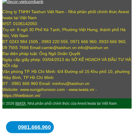
Công ty TNHH Taishun Việt Nam - Nhà phân phối chính thức Anest
Iwata tại Việt Nam
MST: 0106142050
Trụ sở: 9 ngõ 30 Phố Kẻ Tạnh, Phường Việt Hưng, thành phố Hà
Nội, Việt Nam
ĐT 0243 984 1505 , 0983 220 555, 0971 666 960, 0933 666 960,
09 7555 7666 Email:camle@taishun.vn info@taishun.vn
Đại diện pháp luật: Ông Ngô Doãn Quyết
Ngày cấp giấy phép: 03/04/2013 do SỞ KẾ HOẠCH VÀ ĐẦU TƯ HÀ
NỘI cấp
Văn phòng TP. Hồ Chí Minh: 6/4 Đường số 15 Khu phố 10, phường
Hiệp Bình, TP Hồ Chí Minh
ĐT : 0981 666 960 Email: minhvu@taishun.vn
Website: www.sungphunson.com - www.iwata.vn -
https://thietbison.vn/
© 2026
IWATA
. Nhà phân phối chính thức của Anest Iwata tại Việt Nam .
0981.666.960