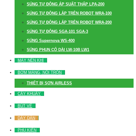
SÚNG TỰ ĐỘNG ÁP SUẤT THẤP LPA-200
SÚNG TỰ ĐỘNG LẮP TRÊN ROBOT WRA-100
SÚNG TỰ ĐỘNG LẮP TRÊN ROBOT WRA-200
SÚNG TỰ ĐỘNG SGA-101 SGA-3
SÚNG Supernova WS-400
SÚNG PHUN CỔ DÀI LW-10B LW1
MÁY NÉN KHÍ
BƠM MÀNG, NỒI TRỘN
THIẾT BỊ SƠN AIRLESS
CÂY KHUẤY
BÚT VẼ
DÂY DẪN
PHỤ KIỆN