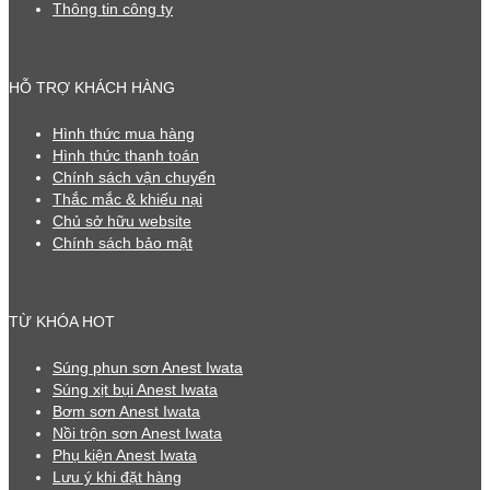
Thông tin công ty
HỖ TRỢ KHÁCH HÀNG
Hình thức mua hàng
Hình thức thanh toán
Chính sách vận chuyển
Thắc mắc & khiếu nại
Chủ sở hữu website
Chính sách bảo mật
TỪ KHÓA HOT
Súng phun sơn Anest Iwata
Súng xịt bụi Anest Iwata
Bơm sơn Anest Iwata
Nồi trộn sơn Anest Iwata
Phụ kiện Anest Iwata
Lưu ý khi đặt hàng