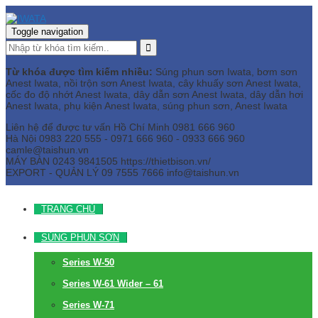
Toggle navigation
Từ khóa được tìm kiếm nhiều:
Súng phun sơn Iwata, bơm sơn
Anest Iwata, nồi trộn sơn Anest Iwata, cây khuấy sơn Anest Iwata,
cốc đo độ nhớt Anest Iwata, dây dẫn sơn Anest Iwata, dây dẫn hơi
Anest Iwata, phụ kiện Anest Iwata, súng phun sơn, Anest Iwata
Liên hệ để được tư vấn
Hồ Chí Minh
0981 666 960
Hà Nội
0983 220 555 - 0971 666 960 - 0933 666 960
camle@taishun.vn
MÁY BÀN
0243 9841505 https://thietbison.vn/
EXPORT - QUẢN LÝ
09 7555 7666
info@taishun.vn
TRANG CHỦ
SÚNG PHUN SƠN
Series W-50
Series W-61 Wider – 61
Series W-71