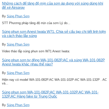
Những cách để tăng độ mịn của sơn áp dụng với súng dùng khí
để xé Airspray
By
Súng Phun Sơn
STT Phương pháp tăng độ mịn của sơn Lý do...
Súng phun sơn Anest Iwata W71. Chia sẻ cấu tạo chi tiết linh kiện
và cách tháo lắp súng
By
Súng Phun Sơn
Video tháo lắp súng phun sơn W71 Anest Iwata:
Súng phun sơn tự động WA-101-082P.AC và súng WA-101-082P
Anest Iwata khác nhau thế nào?
By
Súng Phun Sơn
Hiện nay có model WA-101-082P.AC WA-101-102P-AC WA-101-132P . AC
và...
Súng phun sơn WA-101-082P.AC WA-101-102P.AC WA-101-
132P.AC Hàng fake từ Trung Quốc
By
Súng Phun Sơn