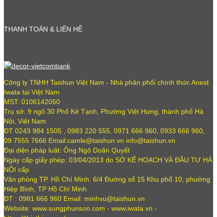
THANH TOÁN & LIÊN HỆ
Công ty TNHH Taishun Việt Nam - Nhà phân phối chính thức Anest
Iwata tại Việt Nam
MST: 0106142050
Trụ sở: 9 ngõ 30 Phố Kẻ Tạnh, Phường Việt Hưng, thành phố Hà
Nội, Việt Nam
ĐT 0243 984 1505 , 0983 220 555, 0971 666 960, 0933 666 960,
09 7555 7666 Email:camle@taishun.vn info@taishun.vn
Đại diện pháp luật: Ông Ngô Doãn Quyết
Ngày cấp giấy phép: 03/04/2013 do SỞ KẾ HOẠCH VÀ ĐẦU TƯ HÀ
NỘI cấp
Văn phòng TP. Hồ Chí Minh: 6/4 Đường số 15 Khu phố 10, phường
Hiệp Bình, TP Hồ Chí Minh
ĐT : 0981 666 960 Email: minhvu@taishun.vn
Website: www.sungphunson.com - www.iwata.vn -