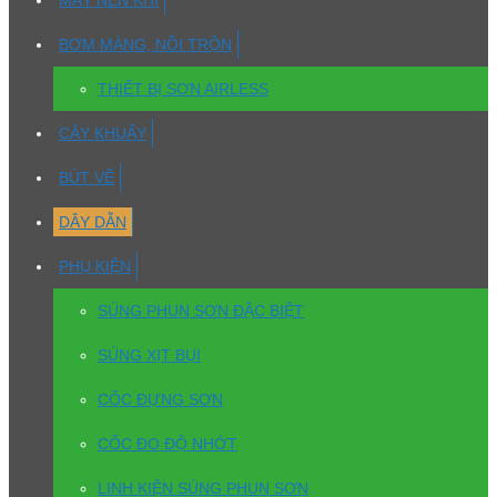
MÁY NÉN KHÍ
BƠM MÀNG, NỒI TRỘN
THIẾT BỊ SƠN AIRLESS
CÂY KHUẤY
BÚT VẼ
DÂY DẪN
PHỤ KIỆN
SÚNG PHUN SƠN ĐẶC BIỆT
SÚNG XỊT BỤI
CỐC ĐỰNG SƠN
CỐC ĐO ĐỘ NHỚT
LINH KIỆN SÚNG PHUN SƠN