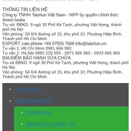
THÔNG TIN LIÊN HỆ
Công ty TNHH Taishun Việt Nam - NPP ủy quyền chính thức
Anest Iwata
Trụ sở:
ĐĐKD: 9 ngõ 30 Phố Kẻ Tạnh, phường Việt Hưng, thành
phố Hà Nội
Văn phòng:
Số 6/4 đường số 15, khu phố 10, Phường Hiệp Bình,
Thành phố Hồ Chí Minh
EXPORT zalo phone +84 97555 7666 info@taishun.vn
Tư vấn 1:
Hồ Chí Minh 0981 666 960
Tư vấn 2:
Hà Nội 0983 220 555 - 0971 666 960 - 0933 666 960
ĐỊA ĐIỂM BẢO HÀNH SỬA CHỮA
Trụ sở
ĐĐKD: 9 ngõ 30 Phố Kẻ Tạnh, phường Việt Hưng, thành phố
Hà Nội
Văn phòng:
Số 6/4 đường số 15, khu phố 10, Phường Hiệp Bình,
Thành phố Hồ Chí Minh
TRANG CHỦ
SÚNG PHUN SƠN
SERIES W-50
SERIES W-61 WIDER – 61