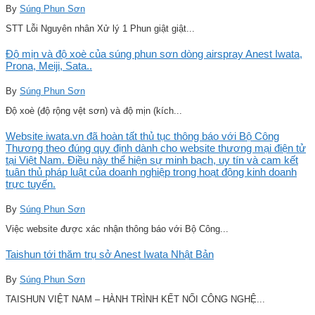
By
Súng Phun Sơn
STT Lỗi Nguyên nhân Xử lý 1 Phun giật giật...
Độ mịn và độ xoè của súng phun sơn dòng airspray Anest Iwata,
Prona, Meiji, Sata..
By
Súng Phun Sơn
Độ xoè (độ rộng vệt sơn) và độ mịn (kích...
Website iwata.vn đã hoàn tất thủ tục thông báo với Bộ Công
Thương theo đúng quy định dành cho website thương mại điện tử
tại Việt Nam. Điều này thể hiện sự minh bạch, uy tín và cam kết
tuân thủ pháp luật của doanh nghiệp trong hoạt động kinh doanh
trực tuyến.
By
Súng Phun Sơn
Việc website được xác nhận thông báo với Bộ Công...
Taishun tới thăm trụ sở Anest Iwata Nhật Bản
By
Súng Phun Sơn
TAISHUN VIỆT NAM – HÀNH TRÌNH KẾT NỐI CÔNG NGHỆ...