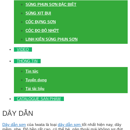
SÚNG PHUN SƠN ĐẶC BIỆT
SÚNG XỊT BỤI
CỐC ĐỰNG SƠN
CỐC ĐO ĐỘ NHỚT
LINH KIỆN SÚNG PHUN SƠN
VIDEO
THÔNG TIN
Tin tức
Tuyển dụng
Tải tài liệu
CATALOGUE SẢN PHẨM
DÂY DẪN
Dây dẫn sơn
của Iwata là loại
dây dẫn sơn
tốt nhất hiện nay, dây
mềm, nhẹ. Độ bền rất cao, có thể bẻ, gập thoải mái không sợ đứt.