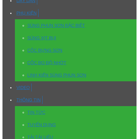
DÂY DẪN
PHỤ KIỆN
SÚNG PHUN SƠN ĐẶC BIỆT
SÚNG XỊT BỤI
CỐC ĐỰNG SƠN
CỐC ĐO ĐỘ NHỚT
LINH KIỆN SÚNG PHUN SƠN
VIDEO
THÔNG TIN
TIN TỨC
TUYỂN DỤNG
TẢI TÀI LIỆU