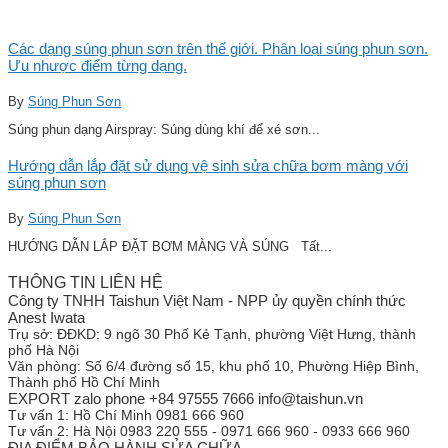
Các dạng súng phun sơn trên thế giới. Phân loại súng phun sơn.
Ưu nhược điểm từng dạng.
By
Súng Phun Sơn
Súng phun dạng Airspray: Súng dùng khí để xé sơn...
Hướng dẫn lắp đặt sử dụng vệ sinh sửa chữa bơm màng với
súng phun sơn
By
Súng Phun Sơn
HƯỚNG DẪN LẮP ĐẶT BƠM MÀNG VÀ SÚNG Tất...
THÔNG TIN LIÊN HỆ
Công ty TNHH Taishun Việt Nam - NPP ủy quyền chính thức
Anest Iwata
Trụ sở:
ĐĐKD: 9 ngõ 30 Phố Kẻ Tạnh, phường Việt Hưng, thành
phố Hà Nội
Văn phòng:
Số 6/4 đường số 15, khu phố 10, Phường Hiệp Bình,
Thành phố Hồ Chí Minh
EXPORT zalo phone +84 97555 7666 info@taishun.vn
Tư vấn 1:
Hồ Chí Minh 0981 666 960
Tư vấn 2:
Hà Nội 0983 220 555 - 0971 666 960 - 0933 666 960
ĐỊA ĐIỂM BẢO HÀNH SỬA CHỮA