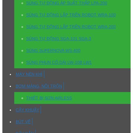
SÚNG TỰ ĐỘNG ÁP SUẤT THẤP LPA-200
SÚNG TỰ ĐỘNG LẮP TRÊN ROBOT WRA-100
SÚNG TỰ ĐỘNG LẮP TRÊN ROBOT WRA-200
SÚNG TỰ ĐỘNG SGA-101 SGA-3
SÚNG SUPERNOVA WS-400
SÚNG PHUN CỔ DÀI LW-10B LW1
MÁY NÉN KHÍ
BƠM MÀNG, NỒI TRỘN
THIẾT BỊ SƠN AIRLESS
CÂY KHUẤY
BÚT VẼ