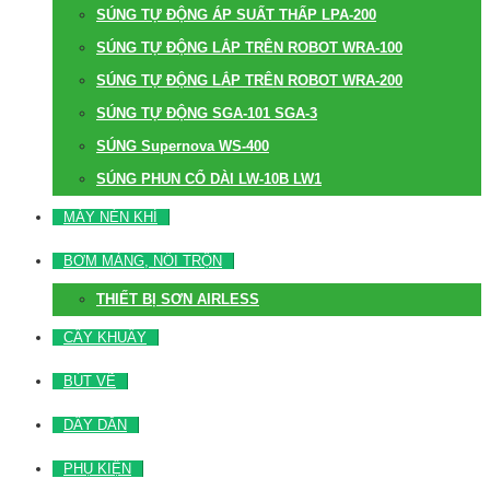
SÚNG TỰ ĐỘNG ÁP SUẤT THẤP LPA-200
SÚNG TỰ ĐỘNG LẮP TRÊN ROBOT WRA-100
SÚNG TỰ ĐỘNG LẮP TRÊN ROBOT WRA-200
SÚNG TỰ ĐỘNG SGA-101 SGA-3
SÚNG Supernova WS-400
SÚNG PHUN CỔ DÀI LW-10B LW1
MÁY NÉN KHÍ
BƠM MÀNG, NỒI TRỘN
THIẾT BỊ SƠN AIRLESS
CÂY KHUẤY
BÚT VẼ
DÂY DẪN
PHỤ KIỆN