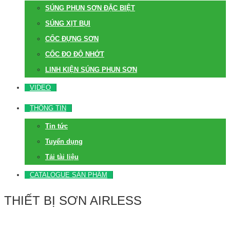
SÚNG PHUN SƠN ĐẶC BIỆT
SÚNG XỊT BỤI
CỐC ĐỰNG SƠN
CỐC ĐO ĐỘ NHỚT
LINH KIỆN SÚNG PHUN SƠN
VIDEO
THÔNG TIN
Tin tức
Tuyển dụng
Tải tài liệu
CATALOGUE SẢN PHẨM
THIẾT BỊ SƠN AIRLESS