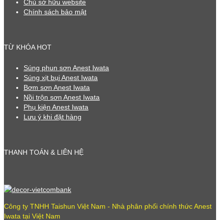
Chủ sở hữu website
Chính sách bảo mật
TỪ KHÓA HOT
Súng phun sơn Anest Iwata
Súng xịt bụi Anest Iwata
Bơm sơn Anest Iwata
Nồi trộn sơn Anest Iwata
Phụ kiện Anest Iwata
Lưu ý khi đặt hàng
THANH TOÁN & LIÊN HỆ
Công ty TNHH Taishun Việt Nam - Nhà phân phối chính thức Anest
Iwata tại Việt Nam