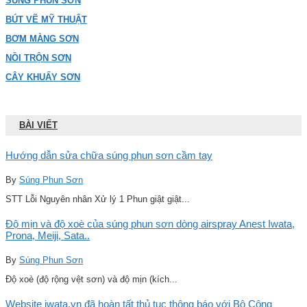
SÚNG PHUN SƠN
BÚT VẼ MỸ THUẬT
BƠM MÀNG SƠN
NỒI TRỘN SƠN
CÂY KHUẤY SƠN
BÀI VIẾT
Hướng dẫn sửa chữa súng phun sơn cầm tay
By
Súng Phun Sơn
STT Lỗi Nguyên nhân Xử lý 1 Phun giật giật...
Độ mịn và độ xoè của súng phun sơn dòng airspray Anest Iwata,
Prona, Meiji, Sata..
By
Súng Phun Sơn
Độ xoè (độ rộng vệt sơn) và độ mịn (kích...
Website iwata.vn đã hoàn tất thủ tục thông báo với Bộ Công