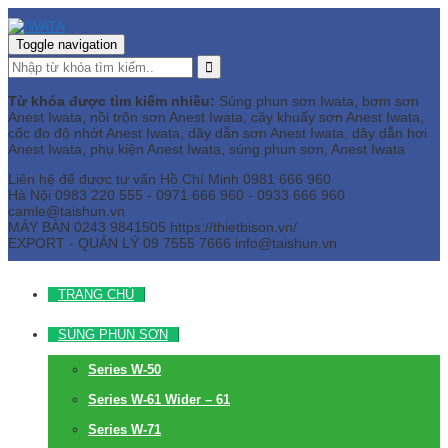
Toggle navigation
Từ khóa được tìm kiếm nhiều:
Súng phun sơn Iwata, bơm sơn
Anest Iwata, nồi trộn sơn Anest Iwata, cây khuấy sơn Anest Iwata,
cốc đo độ nhớt Anest Iwata, dây dẫn sơn Anest Iwata, dây dẫn hơi
Anest Iwata, phụ kiện Anest Iwata, súng phun sơn, Anest Iwata
Liên hệ để được tư vấn
Hồ Chí Minh
0981 666 960
Hà Nội
0983 220 555 - 0971 666 960 - 0933 666 960
camle@taishun.vn
MÁY BÀN
0243 9841505 https://thietbison.vn/
EXPORT - QUẢN LÝ
09 7555 7666
info@taishun.vn
TRANG CHỦ
SÚNG PHUN SƠN
Series W-50
Series W-61 Wider – 61
Series W-71