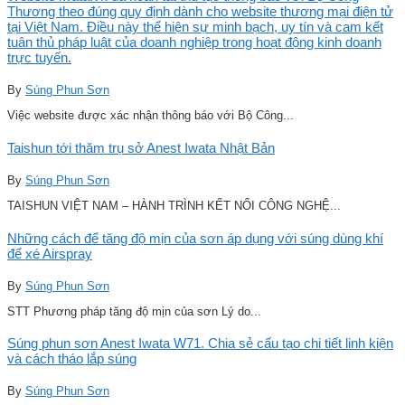
Thương theo đúng quy định dành cho website thương mại điện tử
tại Việt Nam. Điều này thể hiện sự minh bạch, uy tín và cam kết
tuân thủ pháp luật của doanh nghiệp trong hoạt động kinh doanh
trực tuyến.
By
Súng Phun Sơn
Việc website được xác nhận thông báo với Bộ Công...
Taishun tới thăm trụ sở Anest Iwata Nhật Bản
By
Súng Phun Sơn
TAISHUN VIỆT NAM – HÀNH TRÌNH KẾT NỐI CÔNG NGHỆ...
Những cách để tăng độ mịn của sơn áp dụng với súng dùng khí
để xé Airspray
By
Súng Phun Sơn
STT Phương pháp tăng độ mịn của sơn Lý do...
Súng phun sơn Anest Iwata W71. Chia sẻ cấu tạo chi tiết linh kiện
và cách tháo lắp súng
By
Súng Phun Sơn