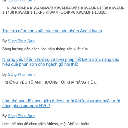
By
Súng Phun Sơn
KIWAMI4-BA KIWAMI4-WB KIWAMI4-WBX KIWAMI-1-13B8 KIWAMI-
1-14B8 KIWAMI-1-13KP6 KIWAMI-1-14KP6 KIWAMI-1-13B10...
Tra cứu năm sản xuất của các sản phẩm Anest Iwata
By
Súng Phun Sơn
Bảng hướng dẫn cách đọc năm tháng sản xuất của...
Những yếu tố ảnh hưởng và biện pháp tiết kiệm sơn, nâng cao
hiệu quả phun sơn cho ngành gỗ nội thất
By
Súng Phun Sơn
NHỮNG YẾU TỐ ẢNH HƯỞNG TỚI KHẢ NĂNG TIẾT...
Làm thế nào để chọn giữa Airless, một AirCoat airmix hoặc một
súng phun airspray HVLP
By
Súng Phun Sơn
Làm thế nào để chọn giữa Airless, một AirCoat hoặc...