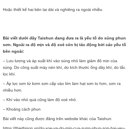
Hoặc thiết kế hai bên tai dài và nghiêng ra ngoài nhiều
Bài viết dưới đây Taishun đang đưa ra là yếu tố do súng phun
sơn. Ngoài ra độ mịn và độ xoè còn bị tác động bởi các yếu tố
bên ngoài:
– Lưu lượng và áp suất khí vào súng nhỏ làm giảm độ mịn của
súng. Do công suất máy nén khí, do kích thước ống dây khí, do tắc
lọc khí.
– Áp lực sơn từ bơm sơn cấp vào lớn làm hạt sơn to hơn, sơn ra
nhiều hơn.
– Khí vào nhỏ quá cũng làm độ xoè nhỏ.
– Khoảng cách phun
Bài viết này cũng được đăng trên website khác của Taishun:
https://thietbison.vn/do-xoe-va-do-min-cua-sung-phun-son-hai-yeu-