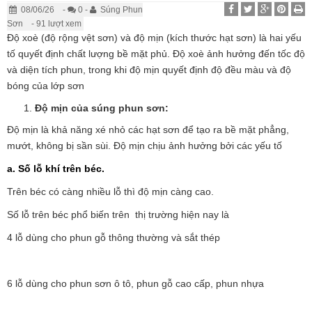
08/06/26
-
0 -
Súng Phun
Sơn
- 91 lượt xem
Độ xoè (độ rộng vệt sơn) và độ mịn (kích thước hạt sơn) là hai yếu
tố quyết định chất lượng bề mặt phủ. Độ xoè ảnh hưởng đến tốc độ
và diện tích phun, trong khi độ mịn quyết định độ đều màu và độ
bóng của lớp sơn
Độ mịn của súng phun sơn:
Độ mịn là khả năng xé nhỏ các hạt sơn để tạo ra bề mặt phẳng,
mướt, không bị sần sùi. Độ mịn chịu ảnh hưởng bởi các yếu tố
a. Số lỗ khí trên béc.
Trên béc có càng nhiều lỗ thì độ mịn càng cao.
Số lỗ trên béc phổ biến trên thị trường hiện nay là
4 lỗ dùng cho phun gỗ thông thường và sắt thép
6 lỗ dùng cho phun sơn ô tô, phun gỗ cao cấp, phun nhựa