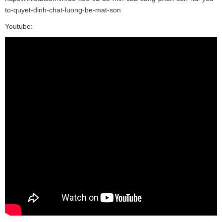
to-quyet-dinh-chat-luong-be-mat-son
Youtube: