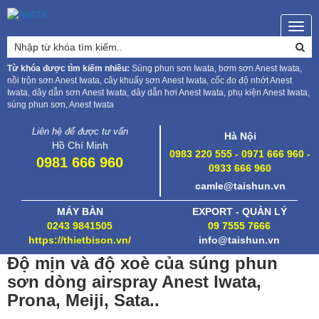
Togg
navig
Từ khóa được tìm kiếm nhiều:
Súng phun sơn Iwata, bơm sơn Anest Iwata,
nồi trộn sơn Anest Iwata, cây khuấy sơn Anest Iwata, cốc đo độ nhớt Anest
Iwata, dây dẫn sơn Anest Iwata, dây dẫn hơi Anest Iwata, phụ kiện Anest Iwata,
súng phun sơn, Anest Iwata
Liên hệ để được tư vấn
Hà Nội
Hồ Chí Minh
0983 220 555 - 0971 666 960 -
0981 666 960
0933 666 960
camle@taishun.vn
MÁY BÀN
EXPORT - QUẢN LÝ
0243 9841505
09 7555 7666
https://thietbison.vn/
info@taishun.vn
Độ mịn và độ xoè của súng phun
sơn dòng airspray Anest Iwata,
Prona, Meiji, Sata..