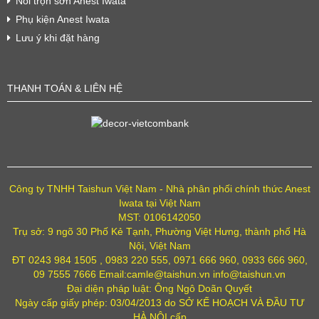
Nồi trộn sơn Anest Iwata
Phụ kiện Anest Iwata
Lưu ý khi đặt hàng
THANH TOÁN & LIÊN HỆ
Công ty TNHH Taishun Việt Nam - Nhà phân phối chính thức Anest
Iwata tại Việt Nam
MST: 0106142050
Trụ sở: 9 ngõ 30 Phố Kẻ Tạnh, Phường Việt Hưng, thành phố Hà
Nội, Việt Nam
ĐT 0243 984 1505 , 0983 220 555, 0971 666 960, 0933 666 960,
09 7555 7666 Email:camle@taishun.vn info@taishun.vn
Đại diện pháp luật: Ông Ngô Doãn Quyết
Ngày cấp giấy phép: 03/04/2013 do SỞ KẾ HOẠCH VÀ ĐẦU TƯ
HÀ NỘI cấp