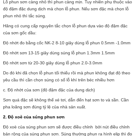
Lỗ phun sơn càng nhỏ thì phun càng mịn. Tuy nhiên phụ thuộc vào
độ đậm đặc dung dịch mà chọn lỗ phun. Nếu sơn đặc mà chọn lỗ
phun nhỏ thì tắc súng.
Hãng có cung cấp nguyên tắc chọn lỗ phun dựa vào độ đậm đặc
của sơn gốc dầu:
Độ nhớt đo bằng cốc NK-2 8-10 giây dùng lỗ phun 0.5mm -1.0mm
Độ nhớt sơn 13-15 giây dùng súng lỗ phun 1.3mm 1.5mm
Độ nhớt sơn từ 20-30 giây dùng lỗ phun 2.0-3.0mm
Do đó khi đã chọn lỗ phun tối thiểu rồi mà phun không đạt độ theo
yêu cầu thì cần chọn súng có số lỗ khí trên béc nhiều hơn
c. Độ nhớt của sơn (độ đậm đặc của dung dịch)
Sơn quá đặc sẽ không thể xé tơi, dẫn đến hạt sơn to và sần. Cần
pha loãng sơn đúng tỷ lệ của nhà sản xuất.
2. Độ xoè của súng phun sơn
Độ xoè của súng phun sơn sẽ được điều chỉnh bởi nút điều chỉnh
bản rộng của súng phun sơn. Súng thường phun ra hình elip thì đo