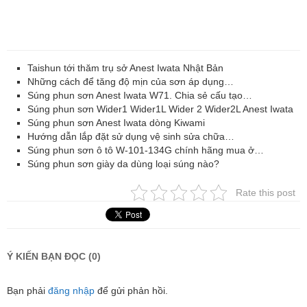
Taishun tới thăm trụ sở Anest Iwata Nhật Bản
Những cách để tăng độ mịn của sơn áp dụng…
Súng phun sơn Anest Iwata W71. Chia sẻ cấu tạo…
Súng phun sơn Wider1 Wider1L Wider 2 Wider2L Anest Iwata
Súng phun sơn Anest Iwata dòng Kiwami
Hướng dẫn lắp đặt sử dụng vệ sinh sửa chữa…
Súng phun sơn ô tô W-101-134G chính hãng mua ở…
Súng phun sơn giày da dùng loại súng nào?
Rate this post
Ý KIẾN BẠN ĐỌC (0)
Bạn phải
đăng nhập
để gửi phản hồi.