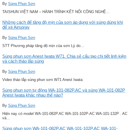
By
Súng Phun Sơn
TAISHUN VIỆT NAM – HÀNH TRÌNH KẾT NỐI CÔNG NGHỆ...
Những cách để tăng độ mịn của sơn áp dụng với súng dùng khí
để xé Airspray
By
Súng Phun Sơn
STT Phương pháp tăng độ mịn của sơn Lý do...
Súng phun sơn Anest Iwata W71. Chia sẻ cấu tạo chi tiết linh kiện
và cách tháo lắp súng
By
Súng Phun Sơn
Video tháo lắp súng phun sơn W71 Anest Iwata:
Súng phun sơn tự động WA-101-082P.AC và súng WA-101-082P
Anest Iwata khác nhau thế nào?
By
Súng Phun Sơn
Hiện nay có model WA-101-082P.AC WA-101-102P-AC WA-101-132P . AC
và...
Súng phun sơn WA-101-082P.AC WA-101-102P.AC WA-101-