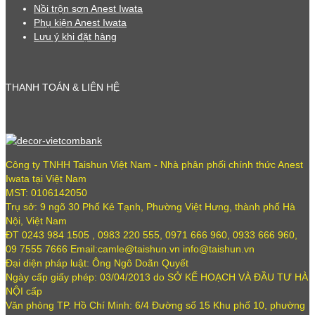
Nồi trộn sơn Anest Iwata
Phụ kiện Anest Iwata
Lưu ý khi đặt hàng
THANH TOÁN & LIÊN HỆ
Công ty TNHH Taishun Việt Nam - Nhà phân phối chính thức Anest
Iwata tại Việt Nam
MST: 0106142050
Trụ sở: 9 ngõ 30 Phố Kẻ Tạnh, Phường Việt Hưng, thành phố Hà
Nội, Việt Nam
ĐT 0243 984 1505 , 0983 220 555, 0971 666 960, 0933 666 960,
09 7555 7666 Email:camle@taishun.vn info@taishun.vn
Đại diện pháp luật: Ông Ngô Doãn Quyết
Ngày cấp giấy phép: 03/04/2013 do SỞ KẾ HOẠCH VÀ ĐẦU TƯ HÀ
NỘI cấp
Văn phòng TP. Hồ Chí Minh: 6/4 Đường số 15 Khu phố 10, phường