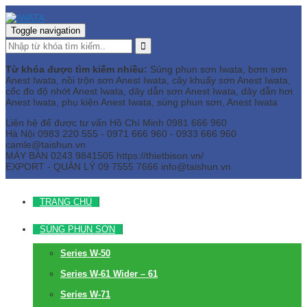
Toggle navigation
Từ khóa được tìm kiếm nhiều:
Súng phun sơn Iwata, bơm sơn
Anest Iwata, nồi trộn sơn Anest Iwata, cây khuấy sơn Anest Iwata,
cốc đo độ nhớt Anest Iwata, dây dẫn sơn Anest Iwata, dây dẫn hơi
Anest Iwata, phụ kiện Anest Iwata, súng phun sơn, Anest Iwata
Liên hệ để được tư vấn
Hồ Chí Minh
0981 666 960
Hà Nội
0983 220 555 - 0971 666 960 - 0933 666 960
camle@taishun.vn
MÁY BÀN
0243 9841505 https://thietbison.vn/
EXPORT - QUẢN LÝ
09 7555 7666
info@taishun.vn
TRANG CHỦ
SÚNG PHUN SƠN
Series W-50
Series W-61 Wider – 61
Series W-71