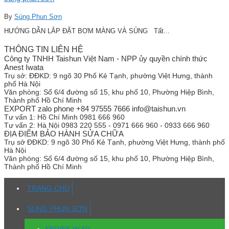
By
Súng Phun Sơn
HƯỚNG DẪN LẮP ĐẶT BƠM MÀNG VÀ SÚNG Tất...
THÔNG TIN LIÊN HỆ
Công ty TNHH Taishun Việt Nam - NPP ủy quyền chính thức
Anest Iwata
Trụ sở:
ĐĐKD: 9 ngõ 30 Phố Kẻ Tạnh, phường Việt Hưng, thành
phố Hà Nội
Văn phòng:
Số 6/4 đường số 15, khu phố 10, Phường Hiệp Bình,
Thành phố Hồ Chí Minh
EXPORT zalo phone +84 97555 7666 info@taishun.vn
Tư vấn 1:
Hồ Chí Minh 0981 666 960
Tư vấn 2:
Hà Nội 0983 220 555 - 0971 666 960 - 0933 666 960
ĐỊA ĐIỂM BẢO HÀNH SỬA CHỮA
Trụ sở
ĐĐKD: 9 ngõ 30 Phố Kẻ Tạnh, phường Việt Hưng, thành phố
Hà Nội
Văn phòng:
Số 6/4 đường số 15, khu phố 10, Phường Hiệp Bình,
Thành phố Hồ Chí Minh
TRANG CHỦ
SÚNG PHUN SƠN
SERIES W-50