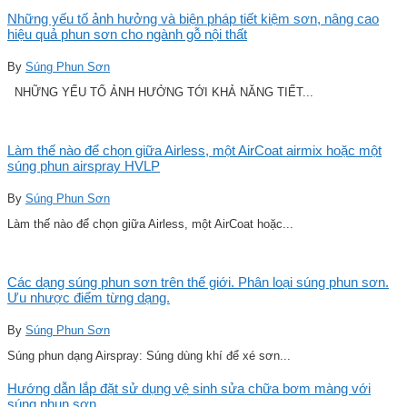
Những yếu tố ảnh hưởng và biện pháp tiết kiệm sơn, nâng cao
hiệu quả phun sơn cho ngành gỗ nội thất
By
Súng Phun Sơn
NHỮNG YẾU TỐ ẢNH HƯỞNG TỚI KHẢ NĂNG TIẾT...
Làm thế nào để chọn giữa Airless, một AirCoat airmix hoặc một
súng phun airspray HVLP
By
Súng Phun Sơn
Làm thế nào để chọn giữa Airless, một AirCoat hoặc...
Các dạng súng phun sơn trên thế giới. Phân loại súng phun sơn.
Ưu nhược điểm từng dạng.
By
Súng Phun Sơn
Súng phun dạng Airspray: Súng dùng khí để xé sơn...
Hướng dẫn lắp đặt sử dụng vệ sinh sửa chữa bơm màng với
súng phun sơn