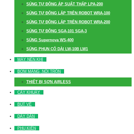
SÚNG TỰ ĐỘNG ÁP SUẤT THẤP LPA-200
SÚNG TỰ ĐỘNG LẮP TRÊN ROBOT WRA-100
SÚNG TỰ ĐỘNG LẮP TRÊN ROBOT WRA-200
SÚNG TỰ ĐỘNG SGA-101 SGA-3
SÚNG Supernova WS-400
SÚNG PHUN CỔ DÀI LW-10B LW1
MÁY NÉN KHÍ
BƠM MÀNG, NỒI TRỘN
THIẾT BỊ SƠN AIRLESS
CÂY KHUẤY
BÚT VẼ
DÂY DẪN
PHỤ KIỆN