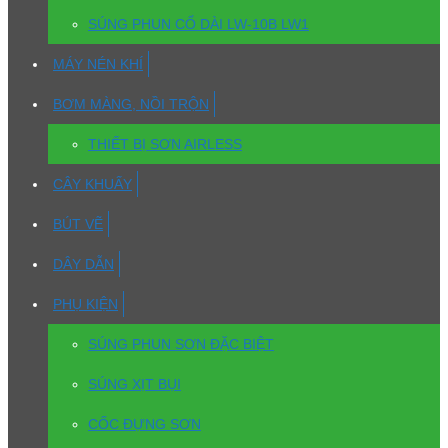
SÚNG PHUN CỔ DÀI LW-10B LW1
MÁY NÉN KHÍ
BƠM MÀNG, NỒI TRỘN
THIẾT BỊ SƠN AIRLESS
CÂY KHUẤY
BÚT VẼ
DÂY DẪN
PHỤ KIỆN
SÚNG PHUN SƠN ĐẶC BIỆT
SÚNG XỊT BỤI
CỐC ĐỰNG SƠN