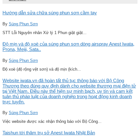
Hướng dẫn sửa chữa súng phun sơn cầm tay
By
Súng Phun Sơn
STT Lỗi Nguyên nhân Xử lý 1 Phun giật giật...
Độ mịn và độ xoè của súng phun sơn dòng airspray Anest Iwata,
Prona, Meiji, Sata..
By
Súng Phun Sơn
Độ xoè (độ rộng vệt sơn) và độ mịn (kích...
Website iwata.vn đã hoàn tất thủ tục thông báo với Bộ Công
Thương theo đúng quy định dành cho website thương mại điện tử
tại Việt Nam. Điều này thể hiện sự minh bạch, uy tín và cam kết
tuân thủ pháp luật của doanh nghiệp trong hoạt động kinh doanh
trực tuyến.
By
Súng Phun Sơn
Việc website được xác nhận thông báo với Bộ Công...
Taishun tới thăm trụ sở Anest Iwata Nhật Bản