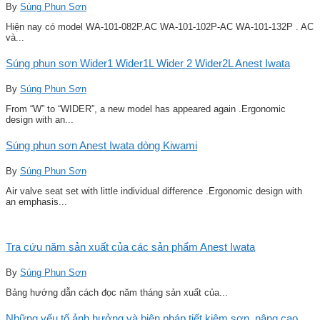
By
Súng Phun Sơn
Hiện nay có model WA-101-082P.AC WA-101-102P-AC WA-101-132P . AC
và...
Súng phun sơn Wider1 Wider1L Wider 2 Wider2L Anest Iwata
By
Súng Phun Sơn
From “W” to “WIDER”, a new model has appeared again .Ergonomic
design with an...
Súng phun sơn Anest Iwata dòng Kiwami
By
Súng Phun Sơn
Air valve seat set with little individual difference .Ergonomic design with
an emphasis...
Tra cứu năm sản xuất của các sản phẩm Anest Iwata
By
Súng Phun Sơn
Bảng hướng dẫn cách đọc năm tháng sản xuất của...
Những yếu tố ảnh hưởng và biện pháp tiết kiệm sơn, nâng cao