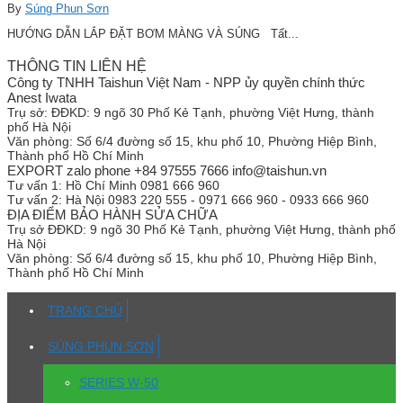
By
Súng Phun Sơn
HƯỚNG DẪN LẮP ĐẶT BƠM MÀNG VÀ SÚNG Tất...
THÔNG TIN LIÊN HỆ
Công ty TNHH Taishun Việt Nam - NPP ủy quyền chính thức
Anest Iwata
Trụ sở:
ĐĐKD: 9 ngõ 30 Phố Kẻ Tạnh, phường Việt Hưng, thành
phố Hà Nội
Văn phòng:
Số 6/4 đường số 15, khu phố 10, Phường Hiệp Bình,
Thành phố Hồ Chí Minh
EXPORT zalo phone +84 97555 7666 info@taishun.vn
Tư vấn 1:
Hồ Chí Minh 0981 666 960
Tư vấn 2:
Hà Nội 0983 220 555 - 0971 666 960 - 0933 666 960
ĐỊA ĐIỂM BẢO HÀNH SỬA CHỮA
Trụ sở
ĐĐKD: 9 ngõ 30 Phố Kẻ Tạnh, phường Việt Hưng, thành phố
Hà Nội
Văn phòng:
Số 6/4 đường số 15, khu phố 10, Phường Hiệp Bình,
Thành phố Hồ Chí Minh
TRANG CHỦ
SÚNG PHUN SƠN
SERIES W-50