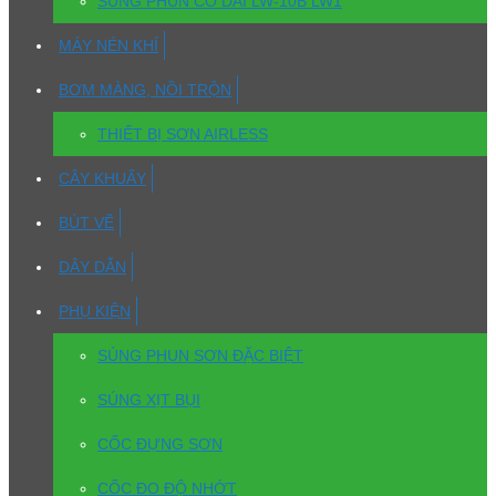
SÚNG PHUN CỔ DÀI LW-10B LW1
MÁY NÉN KHÍ
BƠM MÀNG, NỒI TRỘN
THIẾT BỊ SƠN AIRLESS
CÂY KHUẤY
BÚT VẼ
DÂY DẪN
PHỤ KIỆN
SÚNG PHUN SƠN ĐẶC BIỆT
SÚNG XỊT BỤI
CỐC ĐỰNG SƠN
CỐC ĐO ĐỘ NHỚT