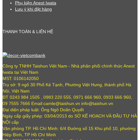
Phụ kiện Anest Iwata
Lưu ý khi đặt hàng
THANH TOÁN & LIÊN HỆ
Công ty TNHH Taishun Việt Nam - Nhà phân phối chính thức Anest
Iwata tại Việt Nam
MST: 0106142050
Trụ sở: 9 ngõ 30 Phố Kẻ Tạnh, Phường Việt Hưng, thành phố Hà
Nội, Việt Nam
ĐT 0243 984 1505 , 0983 220 555, 0971 666 960, 0933 666 960,
09 7555 7666 Email:camle@taishun.vn info@taishun.vn
Đại diện pháp luật: Ông Ngô Doãn Quyết
Ngày cấp giấy phép: 03/04/2013 do SỞ KẾ HOẠCH VÀ ĐẦU TƯ HÀ
NỘI cấp
Văn phòng TP. Hồ Chí Minh: 6/4 Đường số 15 Khu phố 10, phường
Hiệp Bình, TP Hồ Chí Minh