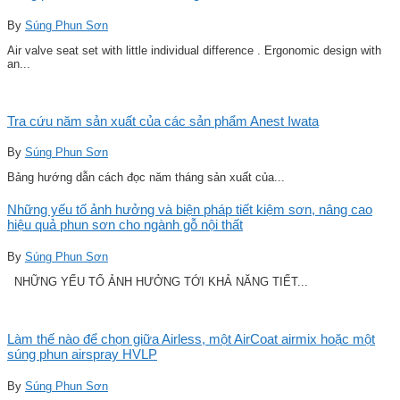
By
Súng Phun Sơn
Air valve seat set with little individual difference . Ergonomic design with
an...
Tra cứu năm sản xuất của các sản phẩm Anest Iwata
By
Súng Phun Sơn
Bảng hướng dẫn cách đọc năm tháng sản xuất của...
Những yếu tố ảnh hưởng và biện pháp tiết kiệm sơn, nâng cao
hiệu quả phun sơn cho ngành gỗ nội thất
By
Súng Phun Sơn
NHỮNG YẾU TỐ ẢNH HƯỞNG TỚI KHẢ NĂNG TIẾT...
Làm thế nào để chọn giữa Airless, một AirCoat airmix hoặc một
súng phun airspray HVLP
By
Súng Phun Sơn