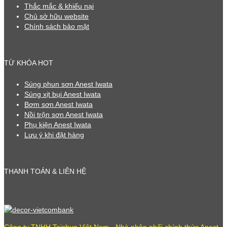
Thắc mắc & khiếu nại
Chủ sở hữu website
Chính sách bảo mật
TỪ KHÓA HOT
Súng phun sơn Anest Iwata
Súng xịt bụi Anest Iwata
Bơm sơn Anest Iwata
Nồi trộn sơn Anest Iwata
Phụ kiện Anest Iwata
Lưu ý khi đặt hàng
THANH TOÁN & LIÊN HỆ
Công ty TNHH Taishun Việt Nam - Nhà phân phối chính thức Anest