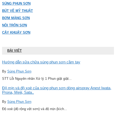
SÚNG PHUN SƠN
BÚT VẼ MỸ THUẬT
BƠM MÀNG SƠN
NỒI TRỘN SƠN
CÂY KHUẤY SƠN
BÀI VIẾT
Hướng dẫn sửa chữa súng phun sơn cầm tay
By
Súng Phun Sơn
STT Lỗi Nguyên nhân Xử lý 1 Phun giật giật...
Độ mịn và độ xoè của súng phun sơn dòng airspray Anest Iwata,
Prona, Meiji, Sata..
By
Súng Phun Sơn
Độ xoè (độ rộng vệt sơn) và độ mịn (kích...