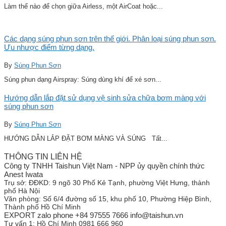
Làm thế nào để chọn giữa Airless, một AirCoat hoặc...
Các dạng súng phun sơn trên thế giới. Phân loại súng phun sơn.
Ưu nhược điểm từng dạng.
By
Súng Phun Sơn
Súng phun dạng Airspray: Súng dùng khí để xé sơn...
Hướng dẫn lắp đặt sử dụng vệ sinh sửa chữa bơm màng với
súng phun sơn
By
Súng Phun Sơn
HƯỚNG DẪN LẮP ĐẶT BƠM MÀNG VÀ SÚNG Tất...
THÔNG TIN LIÊN HỆ
Công ty TNHH Taishun Việt Nam - NPP ủy quyền chính thức
Anest Iwata
Trụ sở:
ĐĐKD: 9 ngõ 30 Phố Kẻ Tạnh, phường Việt Hưng, thành
phố Hà Nội
Văn phòng:
Số 6/4 đường số 15, khu phố 10, Phường Hiệp Bình,
Thành phố Hồ Chí Minh
EXPORT zalo phone +84 97555 7666 info@taishun.vn
Tư vấn 1:
Hồ Chí Minh 0981 666 960