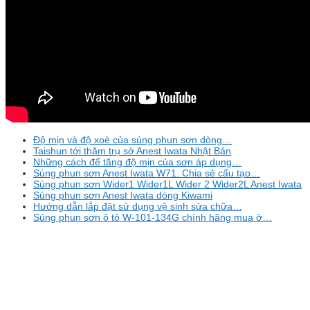
Độ mịn và độ xoè của súng phun sơn dòng…
Taishun tới thăm trụ sở Anest Iwata Nhật Bản
Những cách để tăng độ mịn của sơn áp dụng…
Súng phun sơn Anest Iwata W71. Chia sẻ cấu tạo…
Súng phun sơn Wider1 Wider1L Wider 2 Wider2L Anest Iwata
Súng phun sơn Anest Iwata dòng Kiwami
Hướng dẫn lắp đặt sử dụng vệ sinh sửa chữa…
Súng phun sơn ô tô W-101-134G chính hãng mua ở…