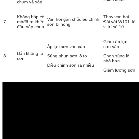
chụm và xòe
Không bóp cò
Thay van hơi.
Van hơi gần chỗđiều chỉnh
7
màđã ra khíở
Đối với W101 là
sơn bị hỏng
đầu nắp chụp
vị trí số 10
Giảm áp lực
Áp lực sơn vào cao
sơn vào
Bắn không tơi
8
Súng phun sơn lỗ to
Chọn súng lỗ
sơn
nhỏ hơn
Điều chỉnh sơn ra nhiều
Giảm lượng sơn