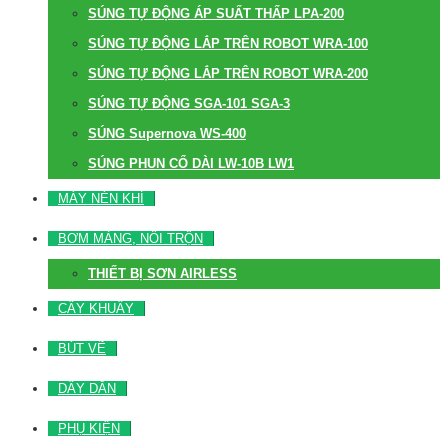
SÚNG TỰ ĐỘNG ÁP SUẤT THẤP LPA-200
SÚNG TỰ ĐỘNG LẮP TRÊN ROBOT WRA-100
SÚNG TỰ ĐỘNG LẮP TRÊN ROBOT WRA-200
SÚNG TỰ ĐỘNG SGA-101 SGA-3
SÚNG Supernova WS-400
SÚNG PHUN CỔ DÀI LW-10B LW1
MÁY NÉN KHÍ
BƠM MÀNG, NỒI TRỘN
THIẾT BỊ SƠN AIRLESS
CÂY KHUẤY
BÚT VẼ
DÂY DẪN
PHỤ KIỆN