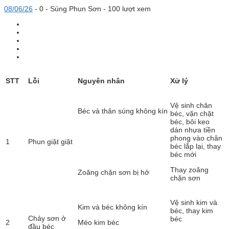
08/06/26
-
0 -
Súng Phun Sơn
- 100 lượt xem
STT
Lỗi
Nguyên nhân
Xử lý
Vệ sinh chân
Béc và thân súng không kín
béc, vặn chặt
béc, bôi keo
dán nhựa tiền
phong vào chân
1
Phun giật giật
béc lắp lại, thay
béc mới
Thay zoăng
Zoăng chặn sơn bị hở
chặn sơn
Vệ sinh kim và
Kim và béc không kín
béc, thay kim
Chảy sơn ở
béc
2
Méo kim béc
đầu béc