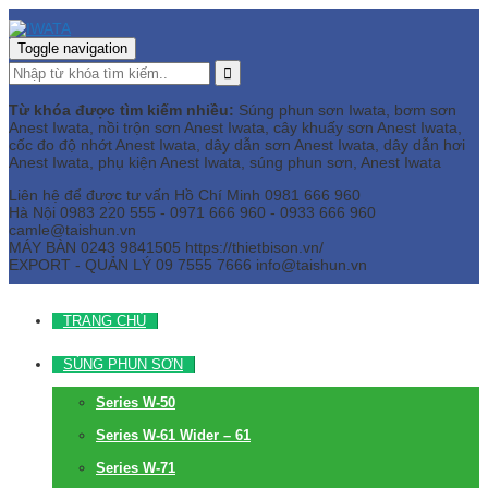
Toggle navigation
Từ khóa được tìm kiếm nhiều:
Súng phun sơn Iwata, bơm sơn
Anest Iwata, nồi trộn sơn Anest Iwata, cây khuấy sơn Anest Iwata,
cốc đo độ nhớt Anest Iwata, dây dẫn sơn Anest Iwata, dây dẫn hơi
Anest Iwata, phụ kiện Anest Iwata, súng phun sơn, Anest Iwata
Liên hệ để được tư vấn
Hồ Chí Minh
0981 666 960
Hà Nội
0983 220 555 - 0971 666 960 - 0933 666 960
camle@taishun.vn
MÁY BÀN
0243 9841505 https://thietbison.vn/
EXPORT - QUẢN LÝ
09 7555 7666
info@taishun.vn
TRANG CHỦ
SÚNG PHUN SƠN
Series W-50
Series W-61 Wider – 61
Series W-71