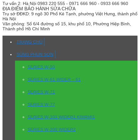
Tư vấn 2:
Hà Nội 0983 220 555 - 0971 666 960 - 0933 666 960
ĐỊA ĐIỂM BẢO HÀNH SỬA CHỮA
Trụ sở
ĐĐKD: 9 ngõ 30 Phố Kẻ Tạnh, phường Việt Hưng, thành phố
Hà Nội
Văn phòng:
Số 6/4 đường số 15, khu phố 10, Phường Hiệp Bình,
Thành phố Hồ Chí Minh
TRANG CHỦ
SÚNG PHUN SƠN
SERIES W-50
SERIES W-61 WIDER – 61
SERIES W-71
SERIES W-77
SERIES W-101 WIDER1 KIWAMI1
SERIES W-200 WIDER2