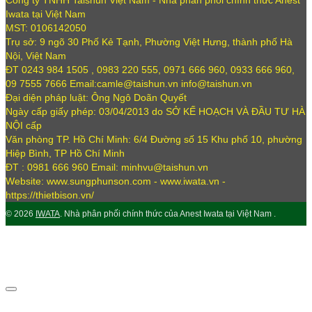
Iwata tại Việt Nam
MST: 0106142050
Trụ sở: 9 ngõ 30 Phố Kẻ Tạnh, Phường Việt Hưng, thành phố Hà
Nội, Việt Nam
ĐT 0243 984 1505 , 0983 220 555, 0971 666 960, 0933 666 960,
09 7555 7666 Email:camle@taishun.vn info@taishun.vn
Đại diện pháp luật: Ông Ngô Doãn Quyết
Ngày cấp giấy phép: 03/04/2013 do SỞ KẾ HOẠCH VÀ ĐẦU TƯ HÀ
NỘI cấp
Văn phòng TP. Hồ Chí Minh: 6/4 Đường số 15 Khu phố 10, phường
Hiệp Bình, TP Hồ Chí Minh
ĐT : 0981 666 960 Email: minhvu@taishun.vn
Website: www.sungphunson.com - www.iwata.vn -
https://thietbison.vn/
© 2026
IWATA
. Nhà phân phối chính thức của Anest Iwata tại Việt Nam .