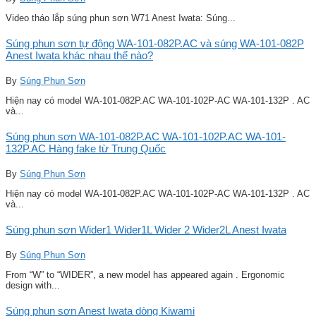
Video tháo lắp súng phun sơn W71 Anest Iwata: Súng...
Súng phun sơn tự động WA-101-082P.AC và súng WA-101-082P
Anest Iwata khác nhau thế nào?
By
Súng Phun Sơn
Hiện nay có model WA-101-082P.AC WA-101-102P-AC WA-101-132P . AC
và...
Súng phun sơn WA-101-082P.AC WA-101-102P.AC WA-101-
132P.AC Hàng fake từ Trung Quốc
By
Súng Phun Sơn
Hiện nay có model WA-101-082P.AC WA-101-102P-AC WA-101-132P . AC
và...
Súng phun sơn Wider1 Wider1L Wider 2 Wider2L Anest Iwata
By
Súng Phun Sơn
From “W” to “WIDER”, a new model has appeared again . Ergonomic
design with...
Súng phun sơn Anest Iwata dòng Kiwami