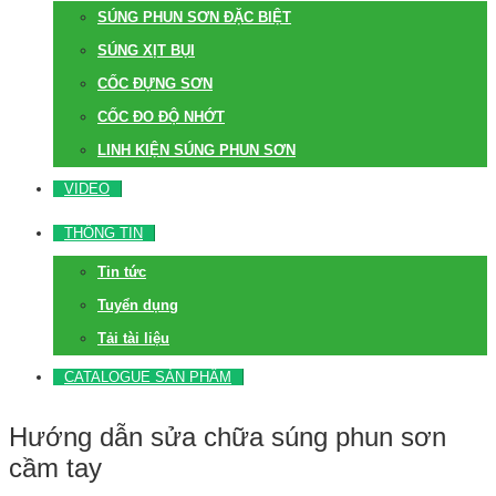
SÚNG PHUN SƠN ĐẶC BIỆT
SÚNG XỊT BỤI
CỐC ĐỰNG SƠN
CỐC ĐO ĐỘ NHỚT
LINH KIỆN SÚNG PHUN SƠN
VIDEO
THÔNG TIN
Tin tức
Tuyển dụng
Tải tài liệu
CATALOGUE SẢN PHẨM
Hướng dẫn sửa chữa súng phun sơn
cầm tay