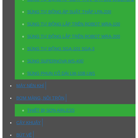
SÚNG TỰ ĐỘNG ÁP SUẤT THẤP LPA-200
SÚNG TỰ ĐỘNG LẮP TRÊN ROBOT WRA-100
SÚNG TỰ ĐỘNG LẮP TRÊN ROBOT WRA-200
SÚNG TỰ ĐỘNG SGA-101 SGA-3
SÚNG SUPERNOVA WS-400
SÚNG PHUN CỔ DÀI LW-10B LW1
MÁY NÉN KHÍ
BƠM MÀNG, NỒI TRỘN
THIẾT BỊ SƠN AIRLESS
CÂY KHUẤY
BÚT VẼ