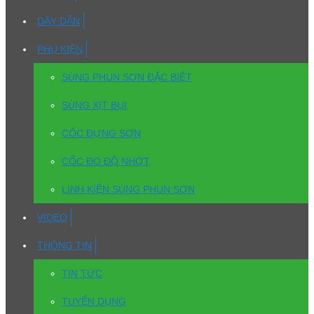
DÂY DẪN
PHỤ KIỆN
SÚNG PHUN SƠN ĐẶC BIỆT
SÚNG XỊT BỤI
CỐC ĐỰNG SƠN
CỐC ĐO ĐỘ NHỚT
LINH KIỆN SÚNG PHUN SƠN
VIDEO
THÔNG TIN
TIN TỨC
TUYỂN DỤNG