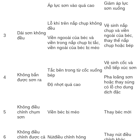
Giảm áp lực
Áp lực sơn vào quá cao
sơn xuống
Lỗ khí trên nắp chụp không
Vệ sinh nắp
đều
chụp và viền
Dải sơn không
3
ngoài của béc,
Viền ngooài của béc và
đều
thay thế nắp
viền trong nắp chụp bị tắc,
chụp hoặc bép
viền ngoài của béc bị méo
Vệ sinh cốc và
chỗ tiếp xúc sơn
Tắc bên trong từ cốc xuống
Không bắn
bép
Pha loãng sơn
4
được sơn ra
hoặc thay súng
Độ nhợt quá cao
có lỗ cho dung
dịch đặc
Không điều
5
chỉnh chụm
Viền béc bị méo
Thay béc mới
sơn
Không điều
Thay nút điều
6
chỉnh được cả
Nútđiều chỉnh hỏng
chỉnh khác