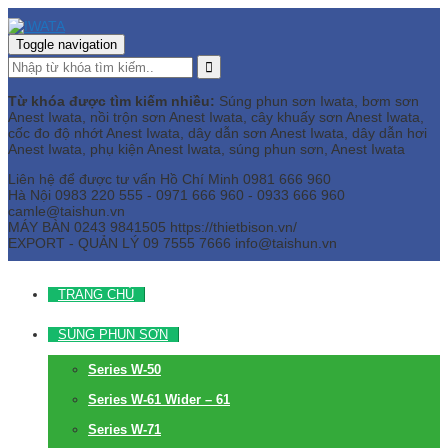
Toggle navigation
Từ khóa được tìm kiếm nhiều:
Súng phun sơn Iwata, bơm sơn
Anest Iwata, nồi trộn sơn Anest Iwata, cây khuấy sơn Anest Iwata,
cốc đo độ nhớt Anest Iwata, dây dẫn sơn Anest Iwata, dây dẫn hơi
Anest Iwata, phụ kiện Anest Iwata, súng phun sơn, Anest Iwata
Liên hệ để được tư vấn
Hồ Chí Minh
0981 666 960
Hà Nội
0983 220 555 - 0971 666 960 - 0933 666 960
camle@taishun.vn
MÁY BÀN
0243 9841505 https://thietbison.vn/
EXPORT - QUẢN LÝ
09 7555 7666
info@taishun.vn
TRANG CHỦ
SÚNG PHUN SƠN
Series W-50
Series W-61 Wider – 61
Series W-71