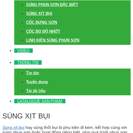
SÚNG PHUN SƠN ĐẶC BIỆT
SÚNG XỊT BỤI
CỐC ĐỰNG SƠN
CỐC ĐO ĐỘ NHỚT
LINH KIỆN SÚNG PHUN SƠN
VIDEO
THÔNG TIN
Tin tức
Tuyển dụng
Tải tài liệu
CATALOGUE SẢN PHẨM
SÚNG XỊT BỤI
Súng xịt bụi
hay súng thổi bụi là phụ kiện đi kèm, kết hợp cùng với
súng phun sơn hoặc hoạt động riêng biệt, giúp quá trình phun sơn