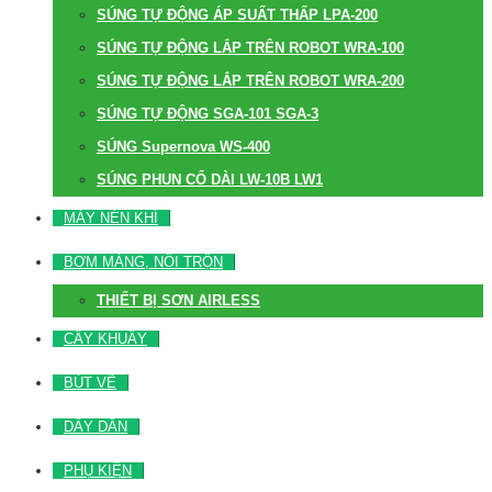
SÚNG TỰ ĐỘNG ÁP SUẤT THẤP LPA-200
SÚNG TỰ ĐỘNG LẮP TRÊN ROBOT WRA-100
SÚNG TỰ ĐỘNG LẮP TRÊN ROBOT WRA-200
SÚNG TỰ ĐỘNG SGA-101 SGA-3
SÚNG Supernova WS-400
SÚNG PHUN CỔ DÀI LW-10B LW1
MÁY NÉN KHÍ
BƠM MÀNG, NỒI TRỘN
THIẾT BỊ SƠN AIRLESS
CÂY KHUẤY
BÚT VẼ
DÂY DẪN
PHỤ KIỆN