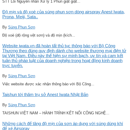
STT Lỗi Nguyên nhân Xử lý 1 Phun giật giật...
Độ mịn và độ xoè của súng phun sơn dòng airspray Anest Iwata,
Prona, Meiji, Sata..
By
Súng Phun Sơn
Độ xoè (độ rộng vệt sơn) và độ mịn (kích...
Website iwata.vn đã hoàn tất thủ tục thông báo với Bộ Công
Thương theo đúng quy định dành cho website thương mại điện tử
tại Việt Nam. Điều này thể hiện sự minh bạch, uy tín và cam kết
tuân thủ pháp luật của doanh nghiệp trong hoạt động kinh doanh
trực tuyến.
By
Súng Phun Sơn
Việc website được xác nhận thông báo với Bộ Công...
Taishun tới thăm trụ sở Anest Iwata Nhật Bản
By
Súng Phun Sơn
TAISHUN VIỆT NAM – HÀNH TRÌNH KẾT NỐI CÔNG NGHỆ...
Những cách để tăng độ mịn của sơn áp dụng với súng dùng khí
để xé Airspray