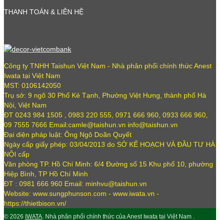
THANH TOÁN & LIÊN HỆ
Công ty TNHH Taishun Việt Nam - Nhà phân phối chính thức Anest
Iwata tại Việt Nam
MST: 0106142050
Trụ sở: 9 ngõ 30 Phố Kẻ Tạnh, Phường Việt Hưng, thành phố Hà
Nội, Việt Nam
ĐT 0243 984 1505 , 0983 220 555, 0971 666 960, 0933 666 960,
09 7555 7666 Email:camle@taishun.vn info@taishun.vn
Đại diện pháp luật: Ông Ngô Doãn Quyết
Ngày cấp giấy phép: 03/04/2013 do SỞ KẾ HOẠCH VÀ ĐẦU TƯ HÀ
NỘI cấp
Văn phòng TP. Hồ Chí Minh: 6/4 Đường số 15 Khu phố 10, phường
Hiệp Bình, TP Hồ Chí Minh
ĐT : 0981 666 960 Email: minhvu@taishun.vn
Website: www.sungphunson.com - www.iwata.vn -
https://thietbison.vn/
© 2026
IWATA
. Nhà phân phối chính thức của Anest Iwata tại Việt Nam .