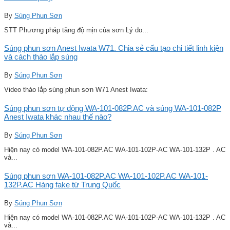
By
Súng Phun Sơn
STT Phương pháp tăng độ mịn của sơn Lý do...
Súng phun sơn Anest Iwata W71. Chia sẻ cấu tạo chi tiết linh kiện
và cách tháo lắp súng
By
Súng Phun Sơn
Video tháo lắp súng phun sơn W71 Anest Iwata:
Súng phun sơn tự động WA-101-082P.AC và súng WA-101-082P
Anest Iwata khác nhau thế nào?
By
Súng Phun Sơn
Hiện nay có model WA-101-082P.AC WA-101-102P-AC WA-101-132P . AC
và...
Súng phun sơn WA-101-082P.AC WA-101-102P.AC WA-101-
132P.AC Hàng fake từ Trung Quốc
By
Súng Phun Sơn
Hiện nay có model WA-101-082P.AC WA-101-102P-AC WA-101-132P . AC
và...