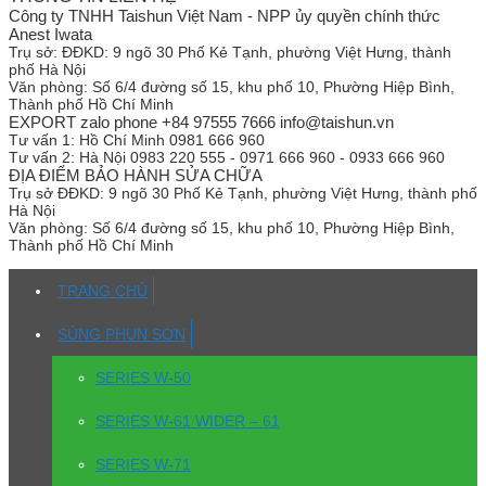
Công ty TNHH Taishun Việt Nam - NPP ủy quyền chính thức
Anest Iwata
Trụ sở:
ĐĐKD: 9 ngõ 30 Phố Kẻ Tạnh, phường Việt Hưng, thành
phố Hà Nội
Văn phòng:
Số 6/4 đường số 15, khu phố 10, Phường Hiệp Bình,
Thành phố Hồ Chí Minh
EXPORT zalo phone +84 97555 7666 info@taishun.vn
Tư vấn 1:
Hồ Chí Minh 0981 666 960
Tư vấn 2:
Hà Nội 0983 220 555 - 0971 666 960 - 0933 666 960
ĐỊA ĐIỂM BẢO HÀNH SỬA CHỮA
Trụ sở
ĐĐKD: 9 ngõ 30 Phố Kẻ Tạnh, phường Việt Hưng, thành phố
Hà Nội
Văn phòng:
Số 6/4 đường số 15, khu phố 10, Phường Hiệp Bình,
Thành phố Hồ Chí Minh
TRANG CHỦ
SÚNG PHUN SƠN
SERIES W-50
SERIES W-61 WIDER – 61
SERIES W-71