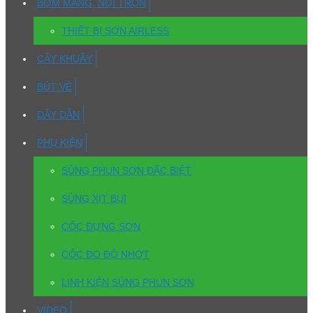
BƠM MÀNG, NỒI TRỘN
THIẾT BỊ SƠN AIRLESS
CÂY KHUẤY
BÚT VẼ
DÂY DẪN
PHỤ KIỆN
SÚNG PHUN SƠN ĐẶC BIỆT
SÚNG XỊT BỤI
CỐC ĐỰNG SƠN
CỐC ĐO ĐỘ NHỚT
LINH KIỆN SÚNG PHUN SƠN
VIDEO