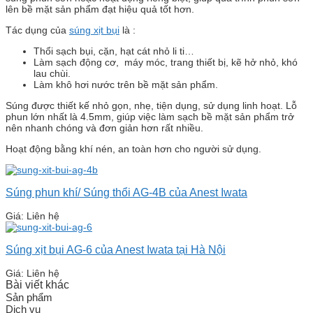
lên bề mặt sản phẩm đạt hiệu quả tốt hơn.
Tác dụng của
súng xịt bụi
là :
Thổi sạch bụi, cặn, hạt cát nhỏ li ti…
Làm sạch động cơ, máy móc, trang thiết bị, kẽ hở nhỏ, khó
lau chùi.
Làm khô hơi nước trên bề mặt sản phẩm.
Súng được thiết kế nhỏ gọn, nhẹ, tiện dụng, sử dụng linh hoạt. Lỗ
phun lớn nhất là 4.5mm, giúp việc làm sạch bề mặt sản phẩm trở
nên nhanh chóng và đơn giản hơn rất nhiều.
Hoạt động bằng khí nén, an toàn hơn cho người sử dụng.
Súng phun khí/ Súng thổi AG-4B của Anest Iwata
Giá: Liên hệ
Súng xịt bụi AG-6 của Anest Iwata tại Hà Nội
Giá: Liên hệ
Bài viết khác
Sản phẩm
Dịch vụ