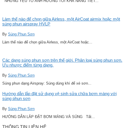
NHỮNG YẾU TỐ ẢNH HƯỞNG TỚI KHẢ NĂNG TIẾT...
Làm thế nào để chọn giữa Airless, một AirCoat airmix hoặc một
súng phun airspray HVLP
By
Súng Phun Sơn
Làm thế nào để chọn giữa Airless, một AirCoat hoặc...
Các dạng súng phun sơn trên thế giới. Phân loại súng phun sơn.
Ưu nhược điểm từng dạng.
By
Súng Phun Sơn
Súng phun dạng Airspray: Súng dùng khí để xé sơn...
Hướng dẫn lắp đặt sử dụng vệ sinh sửa chữa bơm màng với
súng phun sơn
By
Súng Phun Sơn
HƯỚNG DẪN LẮP ĐẶT BƠM MÀNG VÀ SÚNG Tất...
THÔNG TIN LIÊN HỆ