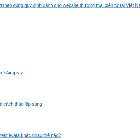
 theo đúng quy định dành cho website thương mại điện tử tại Việt Na
xé Airspray
và cách tháo lắp súng
st Iwata khác nhau thế nào?