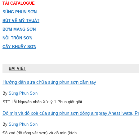
TẢI CATALOGUE
SÚNG PHUN SƠN
BÚT VẼ MỸ THUẬT
BƠM MÀNG SƠN
NỒI TRỘN SƠN
CÂY KHUẤY SƠN
BÀI VIẾT
Hướng dẫn sửa chữa súng phun sơn cầm tay
By
Súng Phun Sơn
STT Lỗi Nguyên nhân Xử lý 1 Phun giật giật...
Độ mịn và độ xoè của súng phun sơn dòng airspray Anest Iwata, Pro
By
Súng Phun Sơn
Độ xoè (độ rộng vệt sơn) và độ mịn (kích...