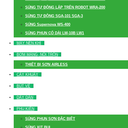
SÚNG TỰ ĐỘNG LẮP TRÊN ROBOT WRA-200
SÚNG TỰ ĐỘNG SGA-101 SGA-3
SÚNG Supernova WS-400
SÚNG PHUN CỔ DÀI LW-10B LW1
MÁY NÉN KHÍ
BƠM MÀNG, NỒI TRỘN
THIẾT BỊ SƠN AIRLESS
CÂY KHUẤY
BÚT VẼ
DÂY DẪN
PHỤ KIỆN
SÚNG PHUN SƠN ĐẶC BIỆT
SÚNG XỊT BỤI