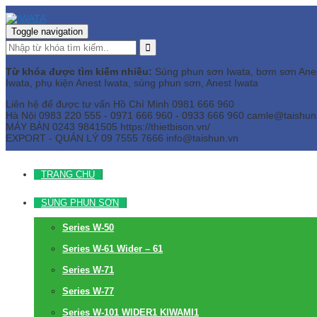
Toggle navigation
Từ khóa được tìm kiếm nhiều:
Súng phun sơn Iwata, bơm sơn Anest 
Iwata, phụ kiện Anest Iwata, súng phun sơn, Anest Iwata
Liên hệ để được tư vấn
Hồ Chí Minh
0981 666 960
Hà Nội
0983 220 555 - 0971 666 960 - 0933 666 960
camle@taishun
MÁY BÀN
0243 9841505 https://thietbison.vn/
EXPORT - QUẢN LÝ
09 7555 7666
info@taishun.vn
TRANG CHỦ
SÚNG PHUN SƠN
Series W-50
Series W-61 Wider – 61
Series W-71
Series W-77
Series W-101 WIDER1 KIWAMI1