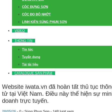
CỐC ĐỰNG SƠN
CỐC ĐO ĐỘ NHỚT
LINH KIỆN SÚNG PHUN SƠN
VIDEO
THÔNG TIN
Tin tức
Tuyển dụng
Tải tài liệu
CATALOGUE SẢN PHẨM
Website iwata.vn đã hoàn tất thủ tục th
tử tại Việt Nam. Điều này thể hiện sự min
doanh trực tuyến.
28/05/26
-
0 -
Súng Phun Sơn
- 148 lượt xem