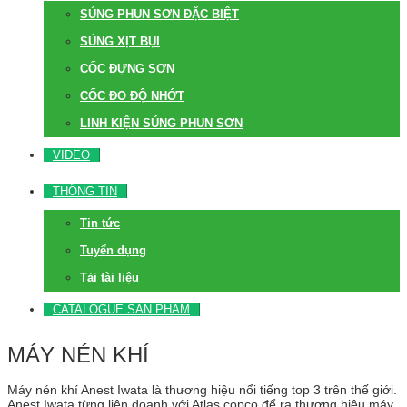
SÚNG PHUN SƠN ĐẶC BIỆT
SÚNG XỊT BỤI
CỐC ĐỰNG SƠN
CỐC ĐO ĐỘ NHỚT
LINH KIỆN SÚNG PHUN SƠN
VIDEO
THÔNG TIN
Tin tức
Tuyển dụng
Tải tài liệu
CATALOGUE SẢN PHẨM
MÁY NÉN KHÍ
Máy nén khí Anest Iwata là thương hiệu nổi tiếng top 3 trên thế giới.
Anest Iwata từng liên doanh với Atlas copco để ra thương hiệu máy