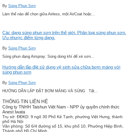
By
Súng Phun Sơn
Làm thế nào để chọn giữa Airless, một AirCoat hoặc...
Các dạng súng phun sơn trên thế giới. Phân loại súng phun sơn.
Ưu nhược điểm từng dạng.
By
Súng Phun Sơn
Súng phun dạng Airspray: Súng dùng khí để xé sơn...
Hướng dẫn lắp đặt sử dụng vệ sinh sửa chữa bơm màng với
súng phun sơn
By
Súng Phun Sơn
HƯỚNG DẪN LẮP ĐẶT BƠM MÀNG VÀ SÚNG Tất...
THÔNG TIN LIÊN HỆ
Công ty TNHH Taishun Việt Nam - NPP ủy quyền chính thức
Anest Iwata
Trụ sở:
ĐĐKD: 9 ngõ 30 Phố Kẻ Tạnh, phường Việt Hưng, thành
phố Hà Nội
Văn phòng:
Số 6/4 đường số 15, khu phố 10, Phường Hiệp Bình,
Thành phố Hồ Chí Minh