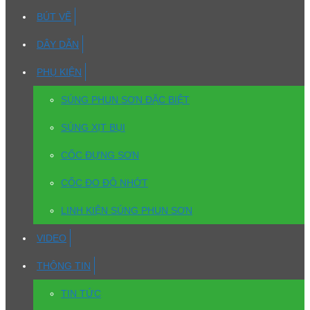
BÚT VẼ
DÂY DẪN
PHỤ KIỆN
SÚNG PHUN SƠN ĐẶC BIỆT
SÚNG XỊT BỤI
CỐC ĐỰNG SƠN
CỐC ĐO ĐỘ NHỚT
LINH KIỆN SÚNG PHUN SƠN
VIDEO
THÔNG TIN
TIN TỨC