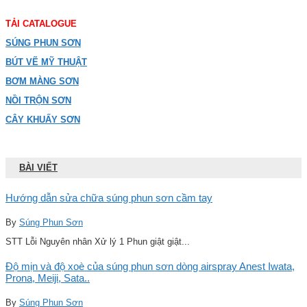
TẢI CATALOGUE
SÚNG PHUN SƠN
BÚT VẼ MỸ THUẬT
BƠM MÀNG SƠN
NỒI TRỘN SƠN
CÂY KHUẤY SƠN
BÀI VIẾT
Hướng dẫn sửa chữa súng phun sơn cầm tay
By
Súng Phun Sơn
STT Lỗi Nguyên nhân Xử lý 1 Phun giật giật...
Độ mịn và độ xoè của súng phun sơn dòng airspray Anest Iwata,
Prona, Meiji, Sata..
By
Súng Phun Sơn