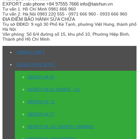
EXPORT zalo phone +84 97555 7666 info@taishun.vn
Tư vấn 1:
Hồ Chí Minh 0981 666 960
Tư vấn 2:
Hà Nội 0983 220 555 - 0971 666 960 - 0933 666 960
ĐỊA ĐIỂM BẢO HÀNH SỬA CHỮA
Trụ sở
ĐĐKD: 9 ngõ 30 Phố Kẻ Tạnh, phường Việt Hưng, thành phố
Hà Nội
Văn phòng:
Số 6/4 đường số 15, khu phố 10, Phường Hiệp Bình,
Thành phố Hồ Chí Minh
TRANG CHỦ
SÚNG PHUN SƠN
SERIES W-50
SERIES W-61 WIDER – 61
SERIES W-71
SERIES W-77
SERIES W-101 WIDER1 KIWAMI1