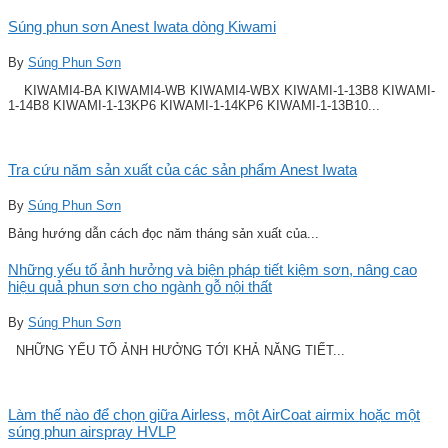
Súng phun sơn Anest Iwata dòng Kiwami
By
Súng Phun Sơn
KIWAMI4-BA KIWAMI4-WB KIWAMI4-WBX KIWAMI-1-13B8 KIWAMI-
1-14B8 KIWAMI-1-13KP6 KIWAMI-1-14KP6 KIWAMI-1-13B10...
Tra cứu năm sản xuất của các sản phẩm Anest Iwata
By
Súng Phun Sơn
Bảng hướng dẫn cách đọc năm tháng sản xuất của...
Những yếu tố ảnh hưởng và biện pháp tiết kiệm sơn, nâng cao
hiệu quả phun sơn cho ngành gỗ nội thất
By
Súng Phun Sơn
NHỮNG YẾU TỐ ẢNH HƯỞNG TỚI KHẢ NĂNG TIẾT...
Làm thế nào để chọn giữa Airless, một AirCoat airmix hoặc một
súng phun airspray HVLP