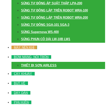
SÚNG TỰ ĐỘNG ÁP SUẤT THẤP LPA-200
SÚNG TỰ ĐỘNG LẮP TRÊN ROBOT WRA-100
SÚNG TỰ ĐỘNG LẮP TRÊN ROBOT WRA-200
SÚNG TỰ ĐỘNG SGA-101 SGA-3
SÚNG Supernova WS-400
SÚNG PHUN CỔ DÀI LW-10B LW1
MÁY NÉN KHÍ
BƠM MÀNG, NỒI TRỘN
THIẾT BỊ SƠN AIRLESS
CÂY KHUẤY
BÚT VẼ
DÂY DẪN
PHỤ KIỆN