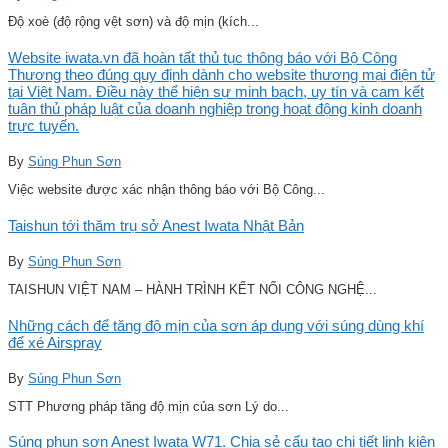
Độ xoè (độ rộng vệt sơn) và độ mịn (kích...
Website iwata.vn đã hoàn tất thủ tục thông báo với Bộ Công
Thương theo đúng quy định dành cho website thương mại điện tử
tại Việt Nam. Điều này thể hiện sự minh bạch, uy tín và cam kết
tuân thủ pháp luật của doanh nghiệp trong hoạt động kinh doanh
trực tuyến.
By
Súng Phun Sơn
Việc website được xác nhận thông báo với Bộ Công...
Taishun tới thăm trụ sở Anest Iwata Nhật Bản
By
Súng Phun Sơn
TAISHUN VIỆT NAM – HÀNH TRÌNH KẾT NỐI CÔNG NGHỆ...
Những cách để tăng độ mịn của sơn áp dụng với súng dùng khí
để xé Airspray
By
Súng Phun Sơn
STT Phương pháp tăng độ mịn của sơn Lý do...
Súng phun sơn Anest Iwata W71. Chia sẻ cấu tạo chi tiết linh kiện