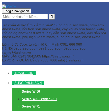
Toggle navigation
Từ khóa được tìm kiếm nhiều:
Súng phun sơn Iwata, bơm sơn
Anest Iwata, nồi trộn sơn Anest Iwata, cây khuấy sơn Anest Iwata,
cốc đo độ nhớt Anest Iwata, dây dẫn sơn Anest Iwata, dây dẫn hơi
Anest Iwata, phụ kiện Anest Iwata, súng phun sơn, Anest Iwata
Liên hệ để được tư vấn
Hồ Chí Minh
0981 666 960
Hà Nội
0983 220 555 - 0971 666 960 - 0933 666 960
camle@taishun.vn
MÁY BÀN
0243 9841505 https://thietbison.vn/
EXPORT - QUẢN LÝ
09 7555 7666
info@taishun.vn
TRANG CHỦ
SÚNG PHUN SƠN
Series W-50
Series W-61 Wider – 61
Series W-71