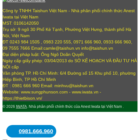
Công ty TNHH Taishun Việt Nam - Nhà phân phối chính thức Anest
Iwata tại Việt Nam
MST: 0106142050
Trụ sở: 9 ngõ 30 Phố Kẻ Tạnh, Phường Việt Hưng, thành phố Hà
Nội, Việt Nam
ĐT 0243 984 1505 , 0983 220 555, 0971 666 960, 0933 666 960,
09 7555 7666 Email:camle@taishun.vn info@taishun.vn
Đại diện pháp luật: Ông Ngô Doãn Quyết
Ngày cấp giấy phép: 03/04/2013 do SỞ KẾ HOẠCH VÀ ĐẦU TƯ HÀ
NỘI cấp
Văn phòng TP. Hồ Chí Minh: 6/4 Đường số 15 Khu phố 10, phường
Hiệp Bình, TP Hồ Chí Minh
ĐT : 0981 666 960 Email: minhvu@taishun.vn
Website: www.sungphunson.com - www.iwata.vn -
https://thietbison.vn/
© 2026
IWATA
. Nhà phân phối chính thức của Anest Iwata tại Việt Nam .
0981.666.960