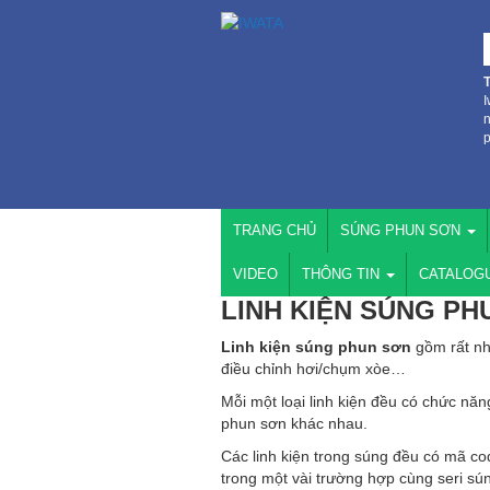
I
n
p
TRANG CHỦ
SÚNG PHUN SƠN
VIDEO
THÔNG TIN
CATALOG
LINH KIỆN SÚNG PH
Linh kiện súng phun sơn
gồm rất nh
điều chỉnh hơi/chụm xòe…
Mỗi một loại linh kiện đều có chức nă
phun sơn khác nhau.
Các linh kiện trong súng đều có mã co
trong một vài trường hợp cùng seri sún