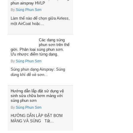
phun airspray HVLP
By
Súng Phun Sơn
Làm thế nào để chọn giữa Airless,
một AirCoat hoặc...
Các dạng súng
phun sơn trên thế
giới. Phân loại súng phun sơn.
Ưu nhược điểm từng dạng.
By
Súng Phun Sơn
Súng phun dạng Airspray: Súng
dùng khí để xé sơn...
Hướng dẫn lắp đặt sử dụng vệ
sinh sửa chữa bơm màng với
súng phun sơn
By
Súng Phun Sơn
HƯỚNG DẪN LẮP ĐẶT BƠM
MÀNG VÀ SÚNG Tất...