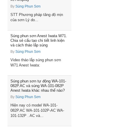
By
Súng Phun Sơn
STT Phương pháp tăng độ mịn
của sơn Lý do...
Súng phun sơn Anest Iwata W71.
Chia sẻ cấu tạo chi tiết linh kiện
và cách tháo lắp súng
By
Súng Phun Sơn
Video tháo lắp súng phun sơn
W71 Anest Iwata:
Súng phun sơn tự động WA-101-
082P.AC và súng WA-101-082P
Anest Iwata khác nhau thế nào?
By
Súng Phun Sơn
Hiện nay có model WA-101-
082P.AC WA-101-102P-AC WA-
101-132P . AC và...