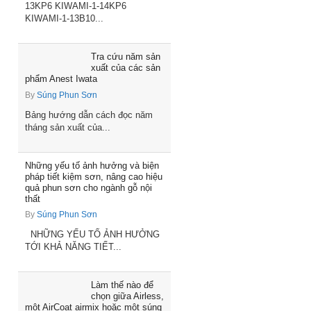
13KP6 KIWAMI-1-14KP6
KIWAMI-1-13B10...
Tra cứu năm sản
xuất của các sản
phẩm Anest Iwata
By
Súng Phun Sơn
Bảng hướng dẫn cách đọc năm
tháng sản xuất của...
Những yếu tố ảnh hưởng và biện
pháp tiết kiệm sơn, nâng cao hiệu
quả phun sơn cho ngành gỗ nội
thất
By
Súng Phun Sơn
NHỮNG YẾU TỐ ẢNH HƯỞNG
TỚI KHẢ NĂNG TIẾT...
Làm thế nào để
chọn giữa Airless,
một AirCoat airmix hoặc một súng