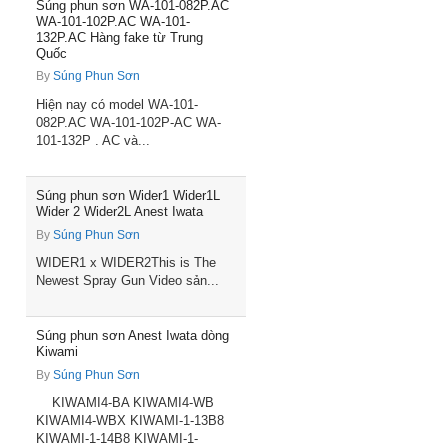
Súng phun sơn WA-101-082P.AC
WA-101-102P.AC WA-101-
132P.AC Hàng fake từ Trung
Quốc
By
Súng Phun Sơn
Hiện nay có model WA-101-
082P.AC WA-101-102P-AC WA-
101-132P . AC và...
Súng phun sơn Wider1 Wider1L
Wider 2 Wider2L Anest Iwata
By
Súng Phun Sơn
WIDER1 x WIDER2This is The
Newest Spray Gun Video sản...
Súng phun sơn Anest Iwata dòng
Kiwami
By
Súng Phun Sơn
KIWAMI4-BA KIWAMI4-WB
KIWAMI4-WBX KIWAMI-1-13B8
KIWAMI-1-14B8 KIWAMI-1-