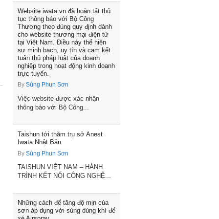
Website iwata.vn đã hoàn tất thủ
tục thông báo với Bộ Công
Thương theo đúng quy định dành
cho website thương mại điện tử
tại Việt Nam. Điều này thể hiện
sự minh bạch, uy tín và cam kết
tuân thủ pháp luật của doanh
nghiệp trong hoạt động kinh doanh
trực tuyến.
By
Súng Phun Sơn
Việc website được xác nhận
thông báo với Bộ Công...
Taishun tới thăm trụ sở Anest
Iwata Nhật Bản
By
Súng Phun Sơn
TAISHUN VIỆT NAM – HÀNH
TRÌNH KẾT NỐI CÔNG NGHỆ...
Những cách để tăng độ mịn của
sơn áp dụng với súng dùng khí để
xé Airspray