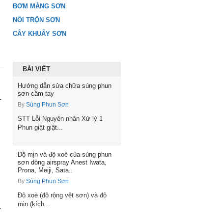
BƠM MÀNG SƠN
NỒI TRỘN SƠN
CÂY KHUẤY SƠN
BÀI VIẾT
Hướng dẫn sửa chữa súng phun
sơn cầm tay
-
By
Súng Phun Sơn
STT Lỗi Nguyên nhân Xử lý 1
Phun giật giật...
Độ mịn và độ xoè của súng phun
sơn dòng airspray Anest Iwata,
Prona, Meiji, Sata..
By
Súng Phun Sơn
Độ xoè (độ rộng vệt sơn) và độ
mịn (kích...
-