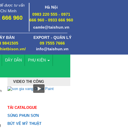
 để được tư vấn
Hà Nội
 Chí Minh
0983 220 555 - 0971
 666 960
666 960 - 0933 666 960
camle@taishun.vn
ÁY BÀN
EXPORT - QUẢN LÝ
3 9841505
09 7555 7666
thietbison.vn/
info@taishun.vn
DÂY DẪN
PHỤ KIỆN
VIDEO THI CÔNG
m
TẢI CATALOGUE
SÚNG PHUN SƠN
BÚT VẼ MỸ THUẬT
g