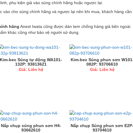
ế linh, phụ kiện giả vào súng chính hãng hoặc ngược lại.
ợc vào cho súng chính hãng và ngược lại nên khi mua, khách hàng cần
hính hãng
Anest Iwata cũng được dán tem chống hàng giả bên ngoài
 phẩm khác cũng như bảo vệ người sử dụng.
Kim-bec Súng tự động WA101-
Kim-bec Súng phun sơn W101
132P: 93813621
082P: 93706610
Giá: Liên hệ
Giá: Liên hệ
Nắp chụp súng phun sơn H4-
Nắp chụp Súng phun sơn E2P
93662610
93704610