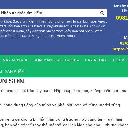
Liên hệ
Hồ
0981
Từ khóa được tìm kiếm nhiều:
Súng phun sơn Iwata, bơm sơn Anest
wata, nồi trộn sơn Anest Iwata, cây khuấy sơn Anest Iwata, cốc đo độ
hớt Anest Iwata, dây dẫn sơn Anest Iwata, dây dẫn hơi Anest Iwata,
hụ kiện Anest Iwata, súng phun sơn, Anest Iwata
M
024
https://
MÁY NÉN KHÍ
BƠM MÀNG, NỒI TRỘN
CÂY KHUẤY
BÚT VẼ
UE SẢN PHẨM
UN SƠN
iều các chi tiết trên cây súng: Nắp chụp, kim-bec, zoăng chặn sơn, nú
ng, công dụng riêng của mình và phải phù hợp với từng model súng
de riêng để không bị nhầm lẫn trong trường hợp cùng tên. Tuy nhiên,
g, bạn vẫn có thể thay thế một số loại linh kiện cho nhau, nhưng khôn