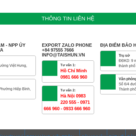
THÔNG TIN LIÊN HỆ
M - NPP ỦY
EXPORT ZALO PHONE
ĐỊA ĐIỂM BẢO
TA
+84 97555 7666
INFO@TAISHUN.VN
Trụ sở
ĐĐKD: 9 n
Tư vấn 1:
ường Việt Hưng,
thành phố
Hồ Chí Minh
0981 666 960
Văn phòn
Số 6/4 đư
 Phường Hiệp Bình,
Thành phố
Tư vấn 2:
Hà Nội 0983
220 555 - 0971
666 960 - 0933 666 960