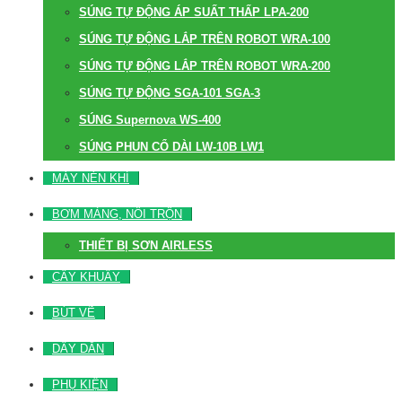
SÚNG TỰ ĐỘNG ÁP SUẤT THẤP LPA-200
SÚNG TỰ ĐỘNG LẮP TRÊN ROBOT WRA-100
SÚNG TỰ ĐỘNG LẮP TRÊN ROBOT WRA-200
SÚNG TỰ ĐỘNG SGA-101 SGA-3
SÚNG Supernova WS-400
SÚNG PHUN CỔ DÀI LW-10B LW1
MÁY NÉN KHÍ
BƠM MÀNG, NỒI TRỘN
THIẾT BỊ SƠN AIRLESS
CÂY KHUẤY
BÚT VẼ
DÂY DẪN
PHỤ KIỆN