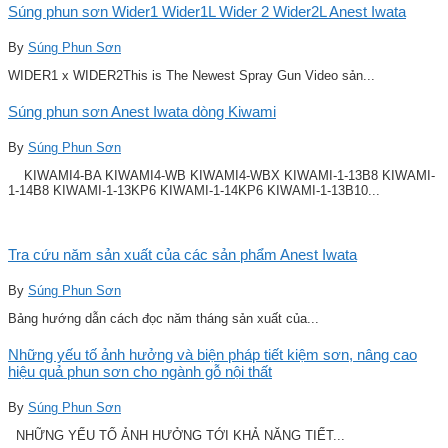
Súng phun sơn Wider1 Wider1L Wider 2 Wider2L Anest Iwata
By
Súng Phun Sơn
WIDER1 x WIDER2This is The Newest Spray Gun Video sản...
Súng phun sơn Anest Iwata dòng Kiwami
By
Súng Phun Sơn
KIWAMI4-BA KIWAMI4-WB KIWAMI4-WBX KIWAMI-1-13B8 KIWAMI-
1-14B8 KIWAMI-1-13KP6 KIWAMI-1-14KP6 KIWAMI-1-13B10...
Tra cứu năm sản xuất của các sản phẩm Anest Iwata
By
Súng Phun Sơn
Bảng hướng dẫn cách đọc năm tháng sản xuất của...
Những yếu tố ảnh hưởng và biện pháp tiết kiệm sơn, nâng cao
hiệu quả phun sơn cho ngành gỗ nội thất
By
Súng Phun Sơn
NHỮNG YẾU TỐ ẢNH HƯỞNG TỚI KHẢ NĂNG TIẾT...