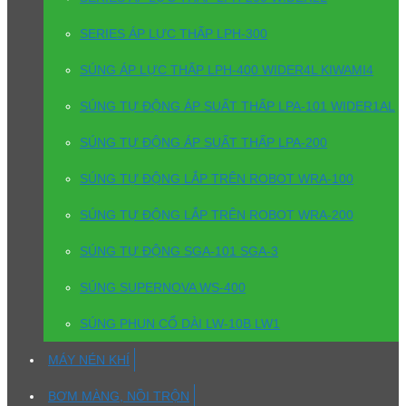
SERIES ÁP LỰC THẤP LPH-300
SÚNG ÁP LỰC THẤP LPH-400 WIDER4L KIWAMI4
SÚNG TỰ ĐỘNG ÁP SUẤT THẤP LPA-101 WIDER1AL
SÚNG TỰ ĐỘNG ÁP SUẤT THẤP LPA-200
SÚNG TỰ ĐỘNG LẮP TRÊN ROBOT WRA-100
SÚNG TỰ ĐỘNG LẮP TRÊN ROBOT WRA-200
SÚNG TỰ ĐỘNG SGA-101 SGA-3
SÚNG SUPERNOVA WS-400
SÚNG PHUN CỔ DÀI LW-10B LW1
MÁY NÉN KHÍ
BƠM MÀNG, NỒI TRỘN