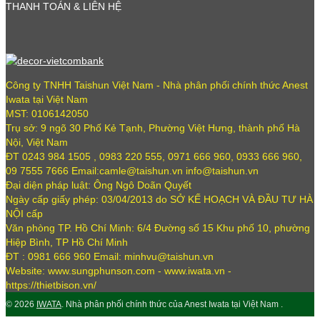
THANH TOÁN & LIÊN HỆ
Công ty TNHH Taishun Việt Nam - Nhà phân phối chính thức Anest
Iwata tại Việt Nam
MST: 0106142050
Trụ sở: 9 ngõ 30 Phố Kẻ Tạnh, Phường Việt Hưng, thành phố Hà
Nội, Việt Nam
ĐT 0243 984 1505 , 0983 220 555, 0971 666 960, 0933 666 960,
09 7555 7666 Email:camle@taishun.vn info@taishun.vn
Đại diện pháp luật: Ông Ngô Doãn Quyết
Ngày cấp giấy phép: 03/04/2013 do SỞ KẾ HOẠCH VÀ ĐẦU TƯ HÀ
NỘI cấp
Văn phòng TP. Hồ Chí Minh: 6/4 Đường số 15 Khu phố 10, phường
Hiệp Bình, TP Hồ Chí Minh
ĐT : 0981 666 960 Email: minhvu@taishun.vn
Website: www.sungphunson.com - www.iwata.vn -
https://thietbison.vn/
© 2026
IWATA
. Nhà phân phối chính thức của Anest Iwata tại Việt Nam .