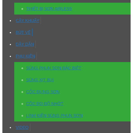
THIẾT BỊ SƠN AIRLESS
CÂY KHUẤY
BÚT VẼ
DÂY DẪN
PHỤ KIỆN
SÚNG PHUN SƠN ĐẶC BIỆT
SÚNG XỊT BỤI
CỐC ĐỰNG SƠN
CỐC ĐO ĐỘ NHỚT
LINH KIỆN SÚNG PHUN SƠN
VIDEO