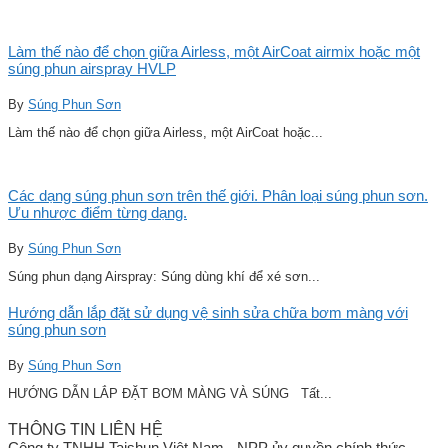
Làm thế nào để chọn giữa Airless, một AirCoat airmix hoặc một
súng phun airspray HVLP
By
Súng Phun Sơn
Làm thế nào để chọn giữa Airless, một AirCoat hoặc...
Các dạng súng phun sơn trên thế giới. Phân loại súng phun sơn.
Ưu nhược điểm từng dạng.
By
Súng Phun Sơn
Súng phun dạng Airspray: Súng dùng khí để xé sơn...
Hướng dẫn lắp đặt sử dụng vệ sinh sửa chữa bơm màng với
súng phun sơn
By
Súng Phun Sơn
HƯỚNG DẪN LẮP ĐẶT BƠM MÀNG VÀ SÚNG Tất...
THÔNG TIN LIÊN HỆ
Công ty TNHH Taishun Việt Nam - NPP ủy quyền chính thức