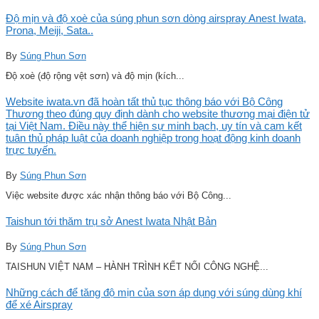
Độ mịn và độ xoè của súng phun sơn dòng airspray Anest Iwata,
Prona, Meiji, Sata..
By
Súng Phun Sơn
Độ xoè (độ rộng vệt sơn) và độ mịn (kích...
Website iwata.vn đã hoàn tất thủ tục thông báo với Bộ Công
Thương theo đúng quy định dành cho website thương mại điện tử
tại Việt Nam. Điều này thể hiện sự minh bạch, uy tín và cam kết
tuân thủ pháp luật của doanh nghiệp trong hoạt động kinh doanh
trực tuyến.
By
Súng Phun Sơn
Việc website được xác nhận thông báo với Bộ Công...
Taishun tới thăm trụ sở Anest Iwata Nhật Bản
By
Súng Phun Sơn
TAISHUN VIỆT NAM – HÀNH TRÌNH KẾT NỐI CÔNG NGHỆ...
Những cách để tăng độ mịn của sơn áp dụng với súng dùng khí
để xé Airspray