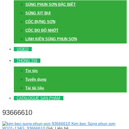
SÚNG PHUN SƠN ĐẶC BIỆT
SÚNG XỊT BỤI
CỐC ĐỰNG SƠN
CỐC ĐO ĐỘ NHỚT
LINH KIỆN SÚNG PHUN SƠN
VIDEO
THÔNG TIN
Tin tức
Tuyển dụng
Tải tài liệu
CATALOGUE SẢN PHẨM
93666610
Kim-bec Súng phun sơn
W101-134G: 93666610
Giá: Liên hệ