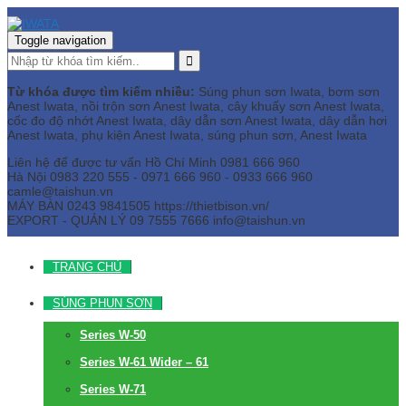
Toggle navigation
Từ khóa được tìm kiếm nhiều:
Súng phun sơn Iwata, bơm sơn
Anest Iwata, nồi trộn sơn Anest Iwata, cây khuấy sơn Anest Iwata,
cốc đo độ nhớt Anest Iwata, dây dẫn sơn Anest Iwata, dây dẫn hơi
Anest Iwata, phụ kiện Anest Iwata, súng phun sơn, Anest Iwata
Liên hệ để được tư vấn
Hồ Chí Minh
0981 666 960
Hà Nội
0983 220 555 - 0971 666 960 - 0933 666 960
camle@taishun.vn
MÁY BÀN
0243 9841505 https://thietbison.vn/
EXPORT - QUẢN LÝ
09 7555 7666
info@taishun.vn
TRANG CHỦ
SÚNG PHUN SƠN
Series W-50
Series W-61 Wider – 61
Series W-71