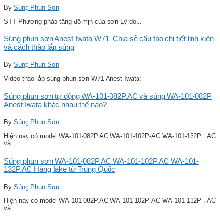
By
Súng Phun Sơn
STT Phương pháp tăng độ mịn của sơn Lý do...
Súng phun sơn Anest Iwata W71. Chia sẻ cấu tạo chi tiết linh kiện
và cách tháo lắp súng
By
Súng Phun Sơn
Video tháo lắp súng phun sơn W71 Anest Iwata:
Súng phun sơn tự động WA-101-082P.AC và súng WA-101-082P
Anest Iwata khác nhau thế nào?
By
Súng Phun Sơn
Hiện nay có model WA-101-082P.AC WA-101-102P-AC WA-101-132P . AC
và...
Súng phun sơn WA-101-082P.AC WA-101-102P.AC WA-101-
132P.AC Hàng fake từ Trung Quốc
By
Súng Phun Sơn
Hiện nay có model WA-101-082P.AC WA-101-102P-AC WA-101-132P . AC
và...