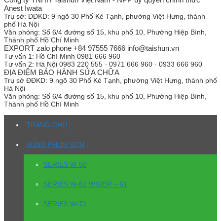
Anest Iwata
Trụ sở:
ĐĐKD: 9 ngõ 30 Phố Kẻ Tạnh, phường Việt Hưng, thành
phố Hà Nội
Văn phòng:
Số 6/4 đường số 15, khu phố 10, Phường Hiệp Bình,
Thành phố Hồ Chí Minh
EXPORT zalo phone +84 97555 7666 info@taishun.vn
Tư vấn 1:
Hồ Chí Minh 0981 666 960
Tư vấn 2:
Hà Nội 0983 220 555 - 0971 666 960 - 0933 666 960
ĐỊA ĐIỂM BẢO HÀNH SỬA CHỮA
Trụ sở
ĐĐKD: 9 ngõ 30 Phố Kẻ Tạnh, phường Việt Hưng, thành phố
Hà Nội
Văn phòng:
Số 6/4 đường số 15, khu phố 10, Phường Hiệp Bình,
Thành phố Hồ Chí Minh
TRANG CHỦ
SÚNG PHUN SƠN
SERIES W-50
SERIES W-61 WIDER – 61
SERIES W-71