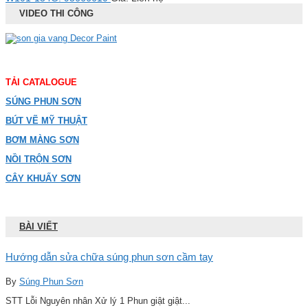
VIDEO THI CÔNG
TẢI CATALOGUE
SÚNG PHUN SƠN
BÚT VẼ MỸ THUẬT
BƠM MÀNG SƠN
NỒI TRỘN SƠN
CÂY KHUẤY SƠN
BÀI VIẾT
Hướng dẫn sửa chữa súng phun sơn cầm tay
By
Súng Phun Sơn
STT Lỗi Nguyên nhân Xử lý 1 Phun giật giật...