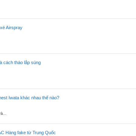
xé Airspray
và cách tháo lắp súng
st Iwata khác nhau thế nào?
à...
C Hàng fake từ Trung Quốc