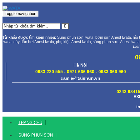
Toggle navigation
Từ khóa được tìm kiếm nhiều:
Súng phun sơn Iwata, bơm sơn Anest Iwata, nồi t
Iwata, dây dẫn hơi Anest Iwata, phụ kiện Anest Iwata, súng phun sơn, Anest Iwata
Liê
0
Hà Nội
0983 220 555 - 0971 666 960 - 0933 666 960
camle@taishun.vn
0243 98415
EX
i
TRANG CHỦ
SÚNG PHUN SƠN