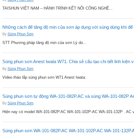
TAISHUN VIỆT NAM – HÀNH TRÌNH KẾT NỐI CÔNG NGHỆ...
Những cách để tăng độ mịn của sơn áp dụng với súng dùng khí để 
By
Súng Phun Sơn
STT Phương pháp tăng độ mịn của sơn Lý do...
Súng phun sơn Anest Iwata W71. Chia sẻ cấu tạo chi tiết linh kiện 
By
Súng Phun Sơn
Video tháo lắp súng phun sơn W71 Anest Iwata:
Súng phun sơn tự động WA-101-082P.AC và súng WA-101-082P Ane
By
Súng Phun Sơn
Hiện nay có model WA-101-082P.AC WA-101-102P-AC WA-101-132P . AC v
Súng phun sơn WA-101-082P.AC WA-101-102P.AC WA-101-132P.A