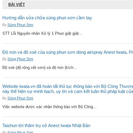
BÀI VIẾT
Hướng dẫn sửa chữa súng phun sơn cầm tay
By
Súng Phun Sơn
STT Lỗi Nguyên nhân Xử lý 1 Phun giật giật...
Độ mịn và độ xoè của súng phun sơn dòng airspray Anest Iwata, Pro
By
Súng Phun Sơn
Độ xoè (độ rộng vệt sơn) và độ mịn (kích...
Website iwata.vn đã hoàn tất thủ tục thông báo với Bộ Công Thươn
này thể hiện sự minh bạch, uy tín và cam kết tuân thủ pháp luật củ
By
Súng Phun Sơn
Việc website được xác nhận thông báo với Bộ Công...
Taishun tới thăm trụ sở Anest Iwata Nhật Bản
By
Súng Phun Sơn