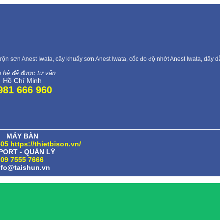
rộn sơn Anest Iwata, cây khuấy sơn Anest Iwata, cốc đo độ nhớt Anest Iwata, dây 
n hệ để được tư vấn
Hồ Chí Minh
981 666 960
MÁY BÀN
05 https://thietbison.vn/
PORT - QUẢN LÝ
09 7555 7666
nfo@taishun.vn