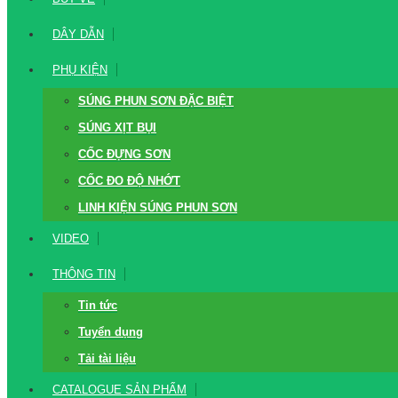
DÂY DẪN
PHỤ KIỆN
SÚNG PHUN SƠN ĐẶC BIỆT
SÚNG XỊT BỤI
CỐC ĐỰNG SƠN
CỐC ĐO ĐỘ NHỚT
LINH KIỆN SÚNG PHUN SƠN
VIDEO
THÔNG TIN
Tin tức
Tuyển dụng
Tải tài liệu
CATALOGUE SẢN PHẨM