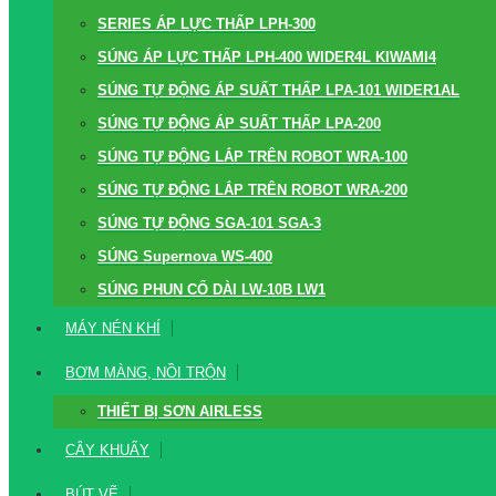
SERIES ÁP LỰC THẤP LPH-300
SÚNG ÁP LỰC THẤP LPH-400 WIDER4L KIWAMI4
SÚNG TỰ ĐỘNG ÁP SUẤT THẤP LPA-101 WIDER1AL
SÚNG TỰ ĐỘNG ÁP SUẤT THẤP LPA-200
SÚNG TỰ ĐỘNG LẮP TRÊN ROBOT WRA-100
SÚNG TỰ ĐỘNG LẮP TRÊN ROBOT WRA-200
SÚNG TỰ ĐỘNG SGA-101 SGA-3
SÚNG Supernova WS-400
SÚNG PHUN CỔ DÀI LW-10B LW1
MÁY NÉN KHÍ
BƠM MÀNG, NỒI TRỘN
THIẾT BỊ SƠN AIRLESS
CÂY KHUẤY
BÚT VẼ