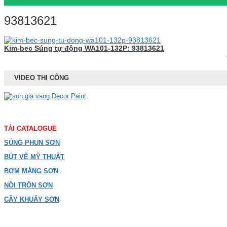
93813621
Kim-bec Súng tự động WA101-132P: 93813621
VIDEO THI CÔNG
TẢI CATALOGUE
SÚNG PHUN SƠN
BÚT VẼ MỸ THUẬT
BƠM MÀNG SƠN
NỒI TRỘN SƠN
CÂY KHUẤY SƠN