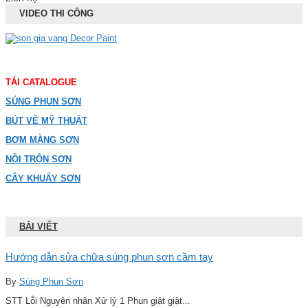
VIDEO THI CÔNG
TẢI CATALOGUE
SÚNG PHUN SƠN
BÚT VẼ MỸ THUẬT
BƠM MÀNG SƠN
NỒI TRỘN SƠN
CÂY KHUẤY SƠN
BÀI VIẾT
Hướng dẫn sửa chữa súng phun sơn cầm tay
By
Súng Phun Sơn
STT Lỗi Nguyên nhân Xử lý 1 Phun giật giật...