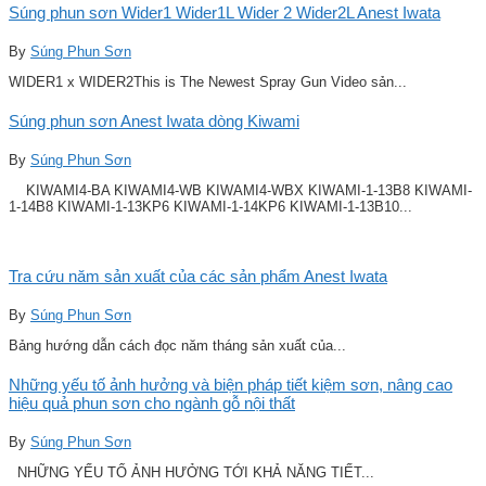
Súng phun sơn Wider1 Wider1L Wider 2 Wider2L Anest Iwata
By
Súng Phun Sơn
WIDER1 x WIDER2This is The Newest Spray Gun Video sản...
Súng phun sơn Anest Iwata dòng Kiwami
By
Súng Phun Sơn
KIWAMI4-BA KIWAMI4-WB KIWAMI4-WBX KIWAMI-1-13B8 KIWAMI-
1-14B8 KIWAMI-1-13KP6 KIWAMI-1-14KP6 KIWAMI-1-13B10...
Tra cứu năm sản xuất của các sản phẩm Anest Iwata
By
Súng Phun Sơn
Bảng hướng dẫn cách đọc năm tháng sản xuất của...
Những yếu tố ảnh hưởng và biện pháp tiết kiệm sơn, nâng cao
hiệu quả phun sơn cho ngành gỗ nội thất
By
Súng Phun Sơn
NHỮNG YẾU TỐ ẢNH HƯỞNG TỚI KHẢ NĂNG TIẾT...