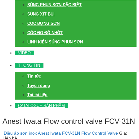
SÚNG PHUN SƠN ĐẶC BIỆT
SÚNG XỊT BỤI
CỐC ĐỰNG SƠN
CỐC ĐO ĐỘ NHỚT
LINH KIỆN SÚNG PHUN SƠN
VIDEO
THÔNG TIN
Tin tức
Tuyển dụng
Tải tài liệu
CATALOGUE SẢN PHẨM
Anest Iwata Flow control valve FCV-31N
Điều áp sơn inox Anest Iwata FCV-31N Flow Control Valve
Giá:
Liên hệ