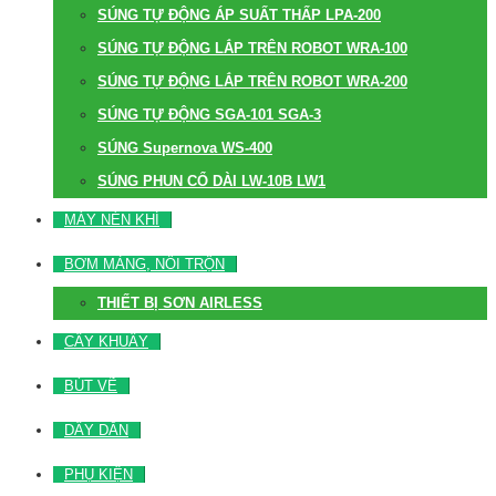
SÚNG TỰ ĐỘNG ÁP SUẤT THẤP LPA-200
SÚNG TỰ ĐỘNG LẮP TRÊN ROBOT WRA-100
SÚNG TỰ ĐỘNG LẮP TRÊN ROBOT WRA-200
SÚNG TỰ ĐỘNG SGA-101 SGA-3
SÚNG Supernova WS-400
SÚNG PHUN CỔ DÀI LW-10B LW1
MÁY NÉN KHÍ
BƠM MÀNG, NỒI TRỘN
THIẾT BỊ SƠN AIRLESS
CÂY KHUẤY
BÚT VẼ
DÂY DẪN
PHỤ KIỆN