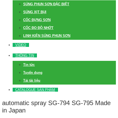
SÚNG PHUN SƠN ĐẶC BIỆT
SÚNG XỊT BỤI
CỐC ĐỰNG SƠN
CỐC ĐO ĐỘ NHỚT
LINH KIỆN SÚNG PHUN SƠN
VIDEO
THÔNG TIN
Tin tức
Tuyển dụng
Tải tài liệu
CATALOGUE SẢN PHẨM
automatic spray SG-794 SG-795 Made
in Japan