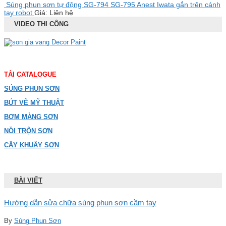
Súng phun sơn tự động SG-794 SG-795 Anest Iwata gắn trên cánh
tay robot
Giá: Liên hệ
VIDEO THI CÔNG
TẢI CATALOGUE
SÚNG PHUN SƠN
BÚT VẼ MỸ THUẬT
BƠM MÀNG SƠN
NỒI TRỘN SƠN
CÂY KHUẤY SƠN
BÀI VIẾT
Hướng dẫn sửa chữa súng phun sơn cầm tay
By
Súng Phun Sơn