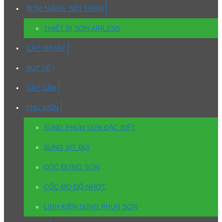
BƠM MÀNG, NỒI TRỘN
THIẾT BỊ SƠN AIRLESS
CÂY KHUẤY
BÚT VẼ
DÂY DẪN
PHỤ KIỆN
SÚNG PHUN SƠN ĐẶC BIỆT
SÚNG XỊT BỤI
CỐC ĐỰNG SƠN
CỐC ĐO ĐỘ NHỚT
LINH KIỆN SÚNG PHUN SƠN