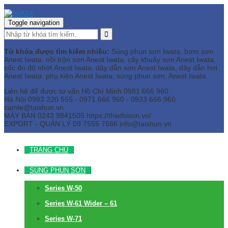
Toggle navigation
Từ khóa được tìm kiếm nhiều:
Súng phun sơn Iwata, bơm sơn
Anest Iwata, nồi trộn sơn Anest Iwata, cây khuấy sơn Anest Iwata,
cốc đo độ nhớt Anest Iwata, dây dẫn sơn Anest Iwata, dây dẫn hơi
Anest Iwata, phụ kiện Anest Iwata, súng phun sơn, Anest Iwata
Liên hệ để được tư vấn
Hồ Chí Minh
0981 666 960
Hà Nội
0983 220 555 - 0971 666 960 - 0933 666 960
camle@taishun.vn
MÁY BÀN
0243 9841505 https://thietbison.vn/
EXPORT - QUẢN LÝ
09 7555 7666
info@taishun.vn
TRANG CHỦ
SÚNG PHUN SƠN
Series W-50
Series W-61 Wider – 61
Series W-71