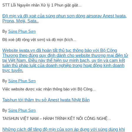
STT Lỗi Nguyên nhân Xử lý 1 Phun giật giật...
Độ mịn và độ xoè của súng phun sơn dòng airspray Anest Iwata,
Prona, Meiji, Sata..
By
Súng Phun Sơn
Độ xoè (độ rộng vệt sơn) và độ mịn (kích...
Website iwata.vn đã hoàn tất thủ tục thông báo với Bộ Công
Thương theo đúng quy định dành cho website thương mại điện tử
tại Việt Nam. Điều này thể hiện sự minh bạch, uy tín và cam kết
tuân thủ pháp luật của doanh nghiệp trong hoạt động kinh doanh
trực tuyến.
By
Súng Phun Sơn
Việc website được xác nhận thông báo với Bộ Công...
Taishun tới thăm trụ sở Anest Iwata Nhật Bản
By
Súng Phun Sơn
TAISHUN VIỆT NAM – HÀNH TRÌNH KẾT NỐI CÔNG NGHỆ...
Những cách để tăng độ mịn của sơn áp dụng với súng dùng khí