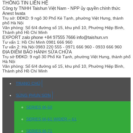
THÔNG TIN LIÊN HỆ
Công ty TNHH Taishun Việt Nam - NPP ủy quyền chính thức
Anest Iwata
Trụ sở:
ĐĐKD: 9 ngõ 30 Phố Kẻ Tạnh, phường Việt Hưng, thành
phố Hà Nội
Văn phòng:
Số 6/4 đường số 15, khu phố 10, Phường Hiệp Bình,
Thành phố Hồ Chí Minh
EXPORT zalo phone +84 97555 7666 info@taishun.vn
Tư vấn 1:
Hồ Chí Minh 0981 666 960
Tư vấn 2:
Hà Nội 0983 220 555 - 0971 666 960 - 0933 666 960
ĐỊA ĐIỂM BẢO HÀNH SỬA CHỮA
Trụ sở
ĐĐKD: 9 ngõ 30 Phố Kẻ Tạnh, phường Việt Hưng, thành phố
Hà Nội
Văn phòng:
Số 6/4 đường số 15, khu phố 10, Phường Hiệp Bình,
Thành phố Hồ Chí Minh
TRANG CHỦ
SÚNG PHUN SƠN
SERIES W-50
SERIES W-61 WIDER – 61
SERIES W-71