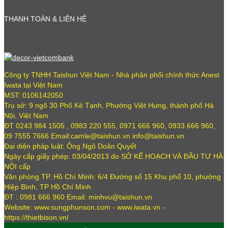
THANH TOÁN & LIÊN HỆ
Công ty TNHH Taishun Việt Nam - Nhà phân phối chính thức Anest
Iwata tại Việt Nam
MST: 0106142050
Trụ sở: 9 ngõ 30 Phố Kẻ Tạnh, Phường Việt Hưng, thành phố Hà
Nội, Việt Nam
ĐT 0243 984 1505 , 0983 220 555, 0971 666 960, 0933 666 960,
09 7555 7666 Email:camle@taishun.vn info@taishun.vn
Đại diện pháp luật: Ông Ngô Doãn Quyết
Ngày cấp giấy phép: 03/04/2013 do SỞ KẾ HOẠCH VÀ ĐẦU TƯ HÀ
NỘI cấp
Văn phòng TP. Hồ Chí Minh: 6/4 Đường số 15 Khu phố 10, phường
Hiệp Bình, TP Hồ Chí Minh
ĐT : 0981 666 960 Email: minhvu@taishun.vn
Website: www.sungphunson.com - www.iwata.vn -
https://thietbison.vn/