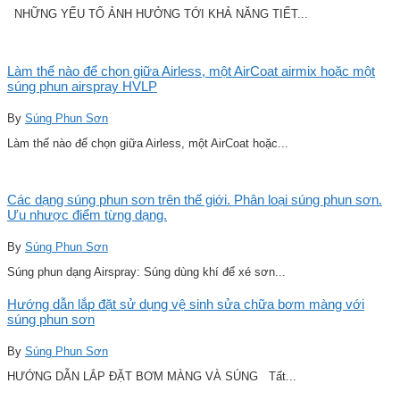
NHỮNG YẾU TỐ ẢNH HƯỞNG TỚI KHẢ NĂNG TIẾT...
Làm thế nào để chọn giữa Airless, một AirCoat airmix hoặc một
súng phun airspray HVLP
By
Súng Phun Sơn
Làm thế nào để chọn giữa Airless, một AirCoat hoặc...
Các dạng súng phun sơn trên thế giới. Phân loại súng phun sơn.
Ưu nhược điểm từng dạng.
By
Súng Phun Sơn
Súng phun dạng Airspray: Súng dùng khí để xé sơn...
Hướng dẫn lắp đặt sử dụng vệ sinh sửa chữa bơm màng với
súng phun sơn
By
Súng Phun Sơn
HƯỚNG DẪN LẮP ĐẶT BƠM MÀNG VÀ SÚNG Tất...