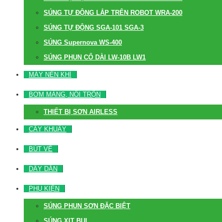
SÚNG TỰ ĐỘNG LẮP TRÊN ROBOT WRA-200
SÚNG TỰ ĐỘNG SGA-101 SGA-3
SÚNG Supernova WS-400
SÚNG PHUN CỔ DÀI LW-10B LW1
MÁY NÉN KHÍ
BƠM MÀNG, NỒI TRỘN
THIẾT BỊ SƠN AIRLESS
CÂY KHUẤY
BÚT VẼ
DÂY DẪN
PHỤ KIỆN
SÚNG PHUN SƠN ĐẶC BIỆT
SÚNG XỊT BỤI