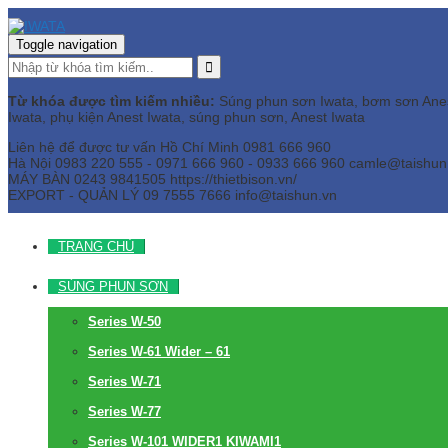
Toggle navigation
Từ khóa được tìm kiếm nhiều:
Súng phun sơn Iwata, bơm sơn Anest 
Iwata, phụ kiện Anest Iwata, súng phun sơn, Anest Iwata
Liên hệ để được tư vấn
Hồ Chí Minh
0981 666 960
Hà Nội
0983 220 555 - 0971 666 960 - 0933 666 960
camle@taishun
MÁY BÀN
0243 9841505 https://thietbison.vn/
EXPORT - QUẢN LÝ
09 7555 7666
info@taishun.vn
TRANG CHỦ
SÚNG PHUN SƠN
Series W-50
Series W-61 Wider – 61
Series W-71
Series W-77
Series W-101 WIDER1 KIWAMI1