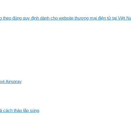
 theo đúng quy định dành cho website thương mại điện tử tại Việt Na
xé Airspray
và cách tháo lắp súng