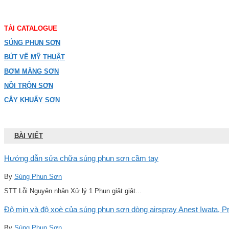
TẢI CATALOGUE
SÚNG PHUN SƠN
BÚT VẼ MỸ THUẬT
BƠM MÀNG SƠN
NỒI TRỘN SƠN
CÂY KHUẤY SƠN
BÀI VIẾT
Hướng dẫn sửa chữa súng phun sơn cầm tay
By
Súng Phun Sơn
STT Lỗi Nguyên nhân Xử lý 1 Phun giật giật...
Độ mịn và độ xoè của súng phun sơn dòng airspray Anest Iwata, Pro
By
Súng Phun Sơn