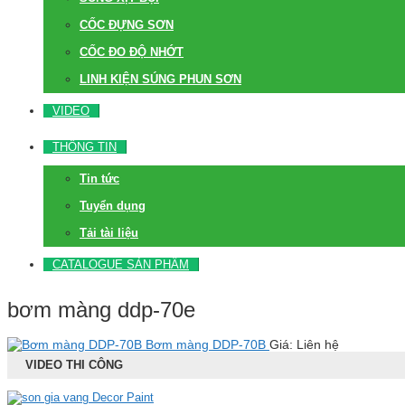
CỐC ĐỰNG SƠN
CỐC ĐO ĐỘ NHỚT
LINH KIỆN SÚNG PHUN SƠN
VIDEO
THÔNG TIN
Tin tức
Tuyển dụng
Tải tài liệu
CATALOGUE SẢN PHẨM
bơm màng ddp-70e
Bơm màng DDP-70B
Giá: Liên hệ
VIDEO THI CÔNG