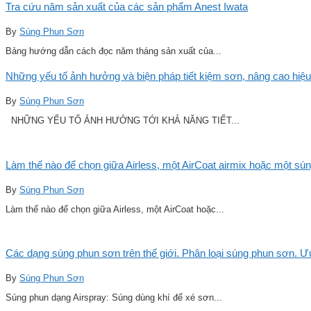
Tra cứu năm sản xuất của các sản phẩm Anest Iwata
By
Súng Phun Sơn
Bảng hướng dẫn cách đọc năm tháng sản xuất của...
Những yếu tố ảnh hưởng và biện pháp tiết kiệm sơn, nâng cao hiệu
By
Súng Phun Sơn
NHỮNG YẾU TỐ ẢNH HƯỞNG TỚI KHẢ NĂNG TIẾT...
Làm thế nào để chọn giữa Airless, một AirCoat airmix hoặc một sú
By
Súng Phun Sơn
Làm thế nào để chọn giữa Airless, một AirCoat hoặc...
Các dạng súng phun sơn trên thế giới. Phân loại súng phun sơn. 
By
Súng Phun Sơn
Súng phun dạng Airspray: Súng dùng khí để xé sơn...