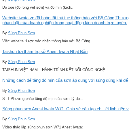
Độ xoè (độ rộng vệt sơn) và độ mịn (kích...
Website iwata.vn đã hoàn tất thủ tục thông báo với Bộ Công Thương
pháp luật của doanh nghiệp trong hoạt động kinh doanh trực tuyến.
By
Súng Phun Sơn
Việc website được xác nhận thông báo với Bộ Công...
Taishun tới thăm trụ sở Anest Iwata Nhật Bản
By
Súng Phun Sơn
TAISHUN VIỆT NAM – HÀNH TRÌNH KẾT NỐI CÔNG NGHỆ...
Những cách để tăng độ mịn của sơn áp dụng với súng dùng khí để 
By
Súng Phun Sơn
STT Phương pháp tăng độ mịn của sơn Lý do...
Súng phun sơn Anest Iwata W71. Chia sẻ cấu tạo chi tiết linh kiện 
By
Súng Phun Sơn
Video tháo lắp súng phun sơn W71 Anest Iwata: