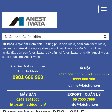
Togg
navig
Từ khóa được tìm kiếm nhiều:
Súng phun sơn Iwata, bơm sơn Anest Iwata,
nồi trộn sơn Anest Iwata, cây khuấy sơn Anest Iwata, cốc đo độ nhớt Anest
Iwata, dây dẫn sơn Anest Iwata, dây dẫn hơi Anest Iwata, phụ kiện Anest Iwata,
súng phun sơn, Anest Iwata
Liên hệ để được tư vấn
Hà Nội
Hồ Chí Minh
0983 220 555 - 0971 666 960 -
0981 666 960
0933 666 960
camle@taishun.vn
MÁY BÀN
EXPORT - QUẢN LÝ
0243 9841505
09 7555 7666
https://thietbison.vn/
info@taishun.vn