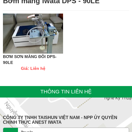
Bơm màng Iwata DPS - 90LE
BƠM SƠN MÀNG ĐÔI DPS-
90LE
Giá: Liên hệ
THÔNG TIN LIÊN HỆ
CÔNG TY TNHH TAISHUN VIỆT NAM - NPP ỦY QUYỀN
CHÍNH THỨC ANEST IWATA