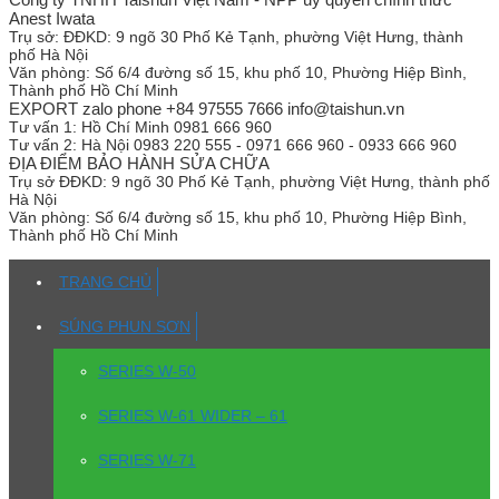
Anest Iwata
Trụ sở:
ĐĐKD: 9 ngõ 30 Phố Kẻ Tạnh, phường Việt Hưng, thành
phố Hà Nội
Văn phòng:
Số 6/4 đường số 15, khu phố 10, Phường Hiệp Bình,
Thành phố Hồ Chí Minh
EXPORT zalo phone +84 97555 7666 info@taishun.vn
Tư vấn 1:
Hồ Chí Minh 0981 666 960
Tư vấn 2:
Hà Nội 0983 220 555 - 0971 666 960 - 0933 666 960
ĐỊA ĐIỂM BẢO HÀNH SỬA CHỮA
Trụ sở
ĐĐKD: 9 ngõ 30 Phố Kẻ Tạnh, phường Việt Hưng, thành phố
Hà Nội
Văn phòng:
Số 6/4 đường số 15, khu phố 10, Phường Hiệp Bình,
Thành phố Hồ Chí Minh
TRANG CHỦ
SÚNG PHUN SƠN
SERIES W-50
SERIES W-61 WIDER – 61
SERIES W-71