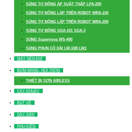
SÚNG TỰ ĐỘNG ÁP SUẤT THẤP LPA-200
SÚNG TỰ ĐỘNG LẮP TRÊN ROBOT WRA-100
SÚNG TỰ ĐỘNG LẮP TRÊN ROBOT WRA-200
SÚNG TỰ ĐỘNG SGA-101 SGA-3
SÚNG Supernova WS-400
SÚNG PHUN CỔ DÀI LW-10B LW1
MÁY NÉN KHÍ
BƠM MÀNG, NỒI TRỘN
THIẾT BỊ SƠN AIRLESS
CÂY KHUẤY
BÚT VẼ
DÂY DẪN
PHỤ KIỆN