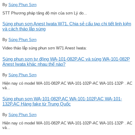
By
Súng Phun Sơn
STT Phương pháp tăng độ mịn của sơn Lý do...
Súng phun sơn Anest Iwata W71. Chia sẻ cấu tạo chi tiết linh kiện
và cách tháo lắp súng
By
Súng Phun Sơn
Video tháo lắp súng phun sơn W71 Anest Iwata:
Súng phun sơn tự động WA-101-082P.AC và súng WA-101-082P
Anest Iwata khác nhau thế nào?
By
Súng Phun Sơn
Hiện nay có model WA-101-082P.AC WA-101-102P-AC WA-101-132P . AC
và...
Súng phun sơn WA-101-082P.AC WA-101-102P.AC WA-101-
132P.AC Hàng fake từ Trung Quốc
By
Súng Phun Sơn
Hiện nay có model WA-101-082P.AC WA-101-102P-AC WA-101-132P . AC
và...