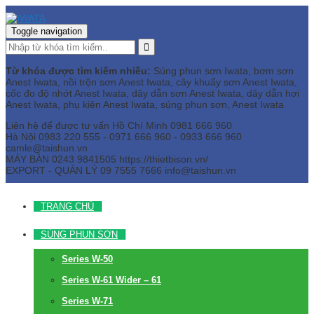
Toggle navigation
Từ khóa được tìm kiếm nhiều:
Súng phun sơn Iwata, bơm sơn
Anest Iwata, nồi trộn sơn Anest Iwata, cây khuấy sơn Anest Iwata,
cốc đo độ nhớt Anest Iwata, dây dẫn sơn Anest Iwata, dây dẫn hơi
Anest Iwata, phụ kiện Anest Iwata, súng phun sơn, Anest Iwata
Liên hệ để được tư vấn
Hồ Chí Minh
0981 666 960
Hà Nội
0983 220 555 - 0971 666 960 - 0933 666 960
camle@taishun.vn
MÁY BÀN
0243 9841505 https://thietbison.vn/
EXPORT - QUẢN LÝ
09 7555 7666
info@taishun.vn
TRANG CHỦ
SÚNG PHUN SƠN
Series W-50
Series W-61 Wider – 61
Series W-71