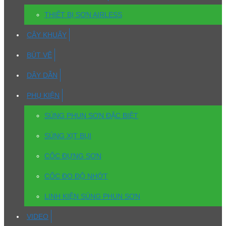
THIẾT BỊ SƠN AIRLESS
CÂY KHUẤY
BÚT VẼ
DÂY DẪN
PHỤ KIỆN
SÚNG PHUN SƠN ĐẶC BIỆT
SÚNG XỊT BỤI
CỐC ĐỰNG SƠN
CỐC ĐO ĐỘ NHỚT
LINH KIỆN SÚNG PHUN SƠN
VIDEO