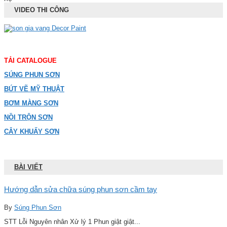
VIDEO THI CÔNG
TẢI CATALOGUE
SÚNG PHUN SƠN
BÚT VẼ MỸ THUẬT
BƠM MÀNG SƠN
NỒI TRỘN SƠN
CÂY KHUẤY SƠN
BÀI VIẾT
Hướng dẫn sửa chữa súng phun sơn cầm tay
By
Súng Phun Sơn
STT Lỗi Nguyên nhân Xử lý 1 Phun giật giật...