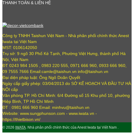
THANH TOÁN & LIÊN HỆ
Công ty TNHH Taishun Việt Nam - Nhà phân phối chính thức Anest
Iwata tại Việt Nam
MST: 0106142050
Trụ sở: 9 ngõ 30 Phố Kẻ Tạnh, Phường Việt Hưng, thành phố Hà
Nội, Việt Nam
ĐT 0243 984 1505 , 0983 220 555, 0971 666 960, 0933 666 960,
09 7555 7666 Email:camle@taishun.vn info@taishun.vn
Đại diện pháp luật: Ông Ngô Doãn Quyết
Ngày cấp giấy phép: 03/04/2013 do SỞ KẾ HOẠCH VÀ ĐẦU TƯ HÀ
NỘI cấp
Văn phòng TP. Hồ Chí Minh: 6/4 Đường số 15 Khu phố 10, phường
Hiệp Bình, TP Hồ Chí Minh
ĐT : 0981 666 960 Email: minhvu@taishun.vn
Website: www.sungphunson.com - www.iwata.vn -
https://thietbison.vn/
© 2026
IWATA
. Nhà phân phối chính thức của Anest Iwata tại Việt Nam .