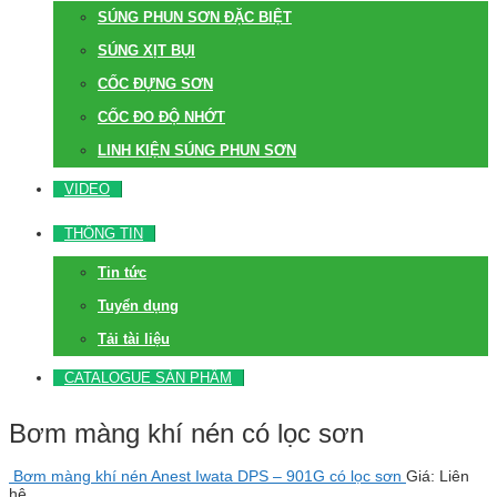
SÚNG PHUN SƠN ĐẶC BIỆT
SÚNG XỊT BỤI
CỐC ĐỰNG SƠN
CỐC ĐO ĐỘ NHỚT
LINH KIỆN SÚNG PHUN SƠN
VIDEO
THÔNG TIN
Tin tức
Tuyển dụng
Tải tài liệu
CATALOGUE SẢN PHẨM
Bơm màng khí nén có lọc sơn
Bơm màng khí nén Anest Iwata DPS – 901G có lọc sơn
Giá: Liên
hệ