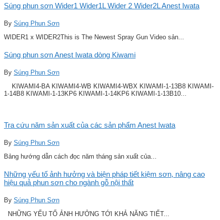
Súng phun sơn Wider1 Wider1L Wider 2 Wider2L Anest Iwata
By
Súng Phun Sơn
WIDER1 x WIDER2This is The Newest Spray Gun Video sản...
Súng phun sơn Anest Iwata dòng Kiwami
By
Súng Phun Sơn
KIWAMI4-BA KIWAMI4-WB KIWAMI4-WBX KIWAMI-1-13B8 KIWAMI-
1-14B8 KIWAMI-1-13KP6 KIWAMI-1-14KP6 KIWAMI-1-13B10...
Tra cứu năm sản xuất của các sản phẩm Anest Iwata
By
Súng Phun Sơn
Bảng hướng dẫn cách đọc năm tháng sản xuất của...
Những yếu tố ảnh hưởng và biện pháp tiết kiệm sơn, nâng cao
hiệu quả phun sơn cho ngành gỗ nội thất
By
Súng Phun Sơn
NHỮNG YẾU TỐ ẢNH HƯỞNG TỚI KHẢ NĂNG TIẾT...