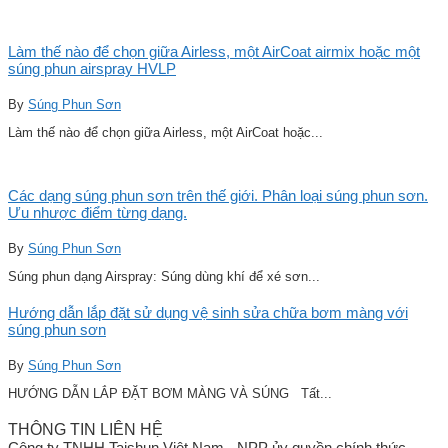
Làm thế nào để chọn giữa Airless, một AirCoat airmix hoặc một
súng phun airspray HVLP
By
Súng Phun Sơn
Làm thế nào để chọn giữa Airless, một AirCoat hoặc...
Các dạng súng phun sơn trên thế giới. Phân loại súng phun sơn.
Ưu nhược điểm từng dạng.
By
Súng Phun Sơn
Súng phun dạng Airspray: Súng dùng khí để xé sơn...
Hướng dẫn lắp đặt sử dụng vệ sinh sửa chữa bơm màng với
súng phun sơn
By
Súng Phun Sơn
HƯỚNG DẪN LẮP ĐẶT BƠM MÀNG VÀ SÚNG Tất...
THÔNG TIN LIÊN HỆ
Công ty TNHH Taishun Việt Nam - NPP ủy quyền chính thức