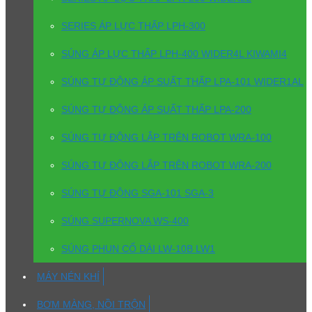
SERIES ÁP LỰC THẤP LPH-300
SÚNG ÁP LỰC THẤP LPH-400 WIDER4L KIWAMI4
SÚNG TỰ ĐỘNG ÁP SUẤT THẤP LPA-101 WIDER1AL
SÚNG TỰ ĐỘNG ÁP SUẤT THẤP LPA-200
SÚNG TỰ ĐỘNG LẮP TRÊN ROBOT WRA-100
SÚNG TỰ ĐỘNG LẮP TRÊN ROBOT WRA-200
SÚNG TỰ ĐỘNG SGA-101 SGA-3
SÚNG SUPERNOVA WS-400
SÚNG PHUN CỔ DÀI LW-10B LW1
MÁY NÉN KHÍ
BƠM MÀNG, NỒI TRỘN