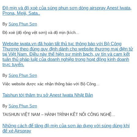
Độ mịn và độ xoè của súng phun sơn dòng airspray Anest Iwata,
Prona, Meiji, Sata..
By
Súng Phun Sơn
Độ xoè (độ rộng vệt sơn) và độ mịn (kích...
Website iwata.vn đã hoàn tất thủ tục thông báo với Bộ Công
Thương theo đúng quy định dành cho website thương mại điện tử
tại Việt Nam. Điều này thể hiện sự minh bạch, uy tín và cam kết
tuân thủ pháp luật của doanh nghiệp trong hoạt động kinh doanh
trực tuyến.
By
Súng Phun Sơn
Việc website được xác nhận thông báo với Bộ Công...
Taishun tới thăm trụ sở Anest Iwata Nhật Bản
By
Súng Phun Sơn
TAISHUN VIỆT NAM – HÀNH TRÌNH KẾT NỐI CÔNG NGHỆ...
Những cách để tăng độ mịn của sơn áp dụng với súng dùng khí
để xé Airspray