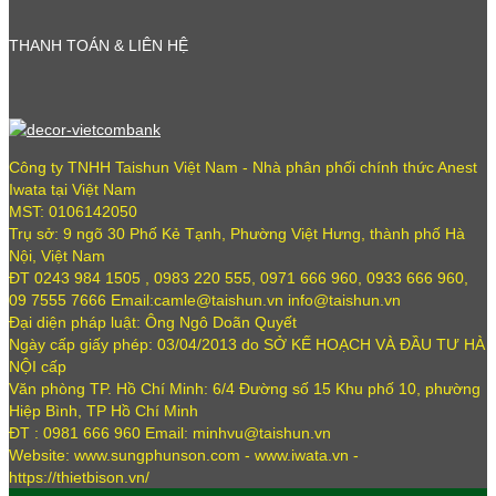
THANH TOÁN & LIÊN HỆ
Công ty TNHH Taishun Việt Nam - Nhà phân phối chính thức Anest
Iwata tại Việt Nam
MST: 0106142050
Trụ sở: 9 ngõ 30 Phố Kẻ Tạnh, Phường Việt Hưng, thành phố Hà
Nội, Việt Nam
ĐT 0243 984 1505 , 0983 220 555, 0971 666 960, 0933 666 960,
09 7555 7666 Email:camle@taishun.vn info@taishun.vn
Đại diện pháp luật: Ông Ngô Doãn Quyết
Ngày cấp giấy phép: 03/04/2013 do SỞ KẾ HOẠCH VÀ ĐẦU TƯ HÀ
NỘI cấp
Văn phòng TP. Hồ Chí Minh: 6/4 Đường số 15 Khu phố 10, phường
Hiệp Bình, TP Hồ Chí Minh
ĐT : 0981 666 960 Email: minhvu@taishun.vn
Website: www.sungphunson.com - www.iwata.vn -
https://thietbison.vn/