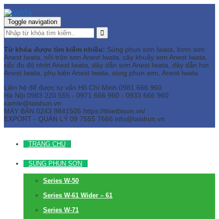
Toggle navigation
Từ khóa được tìm kiếm nhiều:
Súng phun sơn Iwata, bơm sơn
Anest Iwata, nồi trộn sơn Anest Iwata, cây khuấy sơn Anest Iwata,
cốc đo độ nhớt Anest Iwata, dây dẫn sơn Anest Iwata, dây dẫn hơi
Anest Iwata, phụ kiện Anest Iwata, súng phun sơn, Anest Iwata
Liên hệ để được tư vấn
Hồ Chí Minh
0981 666 960
Hà Nội
0983 220 555 - 0971 666 960 - 0933 666 960
camle@taishun.vn
MÁY BÀN
0243 9841505 https://thietbison.vn/
EXPORT - QUẢN LÝ
09 7555 7666
info@taishun.vn
TRANG CHỦ
SÚNG PHUN SƠN
Series W-50
Series W-61 Wider – 61
Series W-71