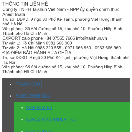
THÔNG TIN LIÊN HỆ
Công ty TNHH Taishun Việt Nam - NPP ủy quyền chính thức
Anest Iwata
Trụ sở:
ĐĐKD: 9 ngõ 30 Phố Kẻ Tạnh, phường Việt Hưng, thành
phố Hà Nội
Văn phòng:
Số 6/4 đường số 15, khu phố 10, Phường Hiệp Bình,
Thành phố Hồ Chí Minh
EXPORT zalo phone +84 97555 7666 info@taishun.vn
Tư vấn 1:
Hồ Chí Minh 0981 666 960
Tư vấn 2:
Hà Nội 0983 220 555 - 0971 666 960 - 0933 666 960
ĐỊA ĐIỂM BẢO HÀNH SỬA CHỮA
Trụ sở
ĐĐKD: 9 ngõ 30 Phố Kẻ Tạnh, phường Việt Hưng, thành phố
Hà Nội
Văn phòng:
Số 6/4 đường số 15, khu phố 10, Phường Hiệp Bình,
Thành phố Hồ Chí Minh
TRANG CHỦ
SÚNG PHUN SƠN
SERIES W-50
SERIES W-61 WIDER – 61
SERIES W-71