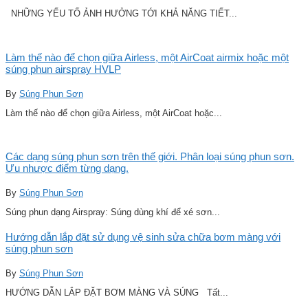
NHỮNG YẾU TỐ ẢNH HƯỞNG TỚI KHẢ NĂNG TIẾT...
Làm thế nào để chọn giữa Airless, một AirCoat airmix hoặc một
súng phun airspray HVLP
By
Súng Phun Sơn
Làm thế nào để chọn giữa Airless, một AirCoat hoặc...
Các dạng súng phun sơn trên thế giới. Phân loại súng phun sơn.
Ưu nhược điểm từng dạng.
By
Súng Phun Sơn
Súng phun dạng Airspray: Súng dùng khí để xé sơn...
Hướng dẫn lắp đặt sử dụng vệ sinh sửa chữa bơm màng với
súng phun sơn
By
Súng Phun Sơn
HƯỚNG DẪN LẮP ĐẶT BƠM MÀNG VÀ SÚNG Tất...