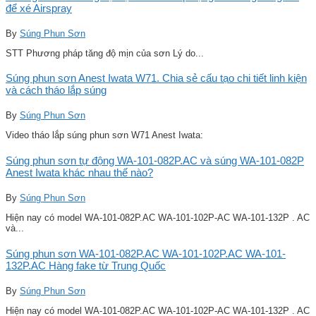
để xé Airspray
By
Súng Phun Sơn
STT Phương pháp tăng độ mịn của sơn Lý do...
Súng phun sơn Anest Iwata W71. Chia sẻ cấu tạo chi tiết linh kiện
và cách tháo lắp súng
By
Súng Phun Sơn
Video tháo lắp súng phun sơn W71 Anest Iwata:
Súng phun sơn tự động WA-101-082P.AC và súng WA-101-082P
Anest Iwata khác nhau thế nào?
By
Súng Phun Sơn
Hiện nay có model WA-101-082P.AC WA-101-102P-AC WA-101-132P . AC
và...
Súng phun sơn WA-101-082P.AC WA-101-102P.AC WA-101-
132P.AC Hàng fake từ Trung Quốc
By
Súng Phun Sơn
Hiện nay có model WA-101-082P.AC WA-101-102P-AC WA-101-132P . AC