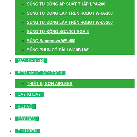
SÚNG TỰ ĐỘNG ÁP SUẤT THẤP LPA-200
SÚNG TỰ ĐỘNG LẮP TRÊN ROBOT WRA-100
SÚNG TỰ ĐỘNG LẮP TRÊN ROBOT WRA-200
SÚNG TỰ ĐỘNG SGA-101 SGA-3
SÚNG Supernova WS-400
SÚNG PHUN CỔ DÀI LW-10B LW1
MÁY NÉN KHÍ
BƠM MÀNG, NỒI TRỘN
THIẾT BỊ SƠN AIRLESS
CÂY KHUẤY
BÚT VẼ
DÂY DẪN
PHỤ KIỆN