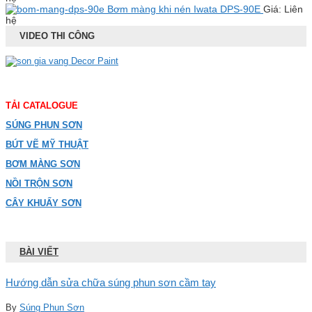
Bơm màng khi nén Iwata DPS-90E
Giá: Liên
hệ
VIDEO THI CÔNG
TẢI CATALOGUE
SÚNG PHUN SƠN
BÚT VẼ MỸ THUẬT
BƠM MÀNG SƠN
NỒI TRỘN SƠN
CÂY KHUẤY SƠN
BÀI VIẾT
Hướng dẫn sửa chữa súng phun sơn cầm tay
By
Súng Phun Sơn