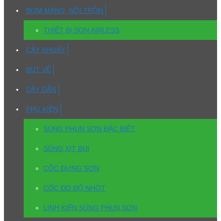
BƠM MÀNG, NỒI TRỘN
THIẾT BỊ SƠN AIRLESS
CÂY KHUẤY
BÚT VẼ
DÂY DẪN
PHỤ KIỆN
SÚNG PHUN SƠN ĐẶC BIỆT
SÚNG XỊT BỤI
CỐC ĐỰNG SƠN
CỐC ĐO ĐỘ NHỚT
LINH KIỆN SÚNG PHUN SƠN