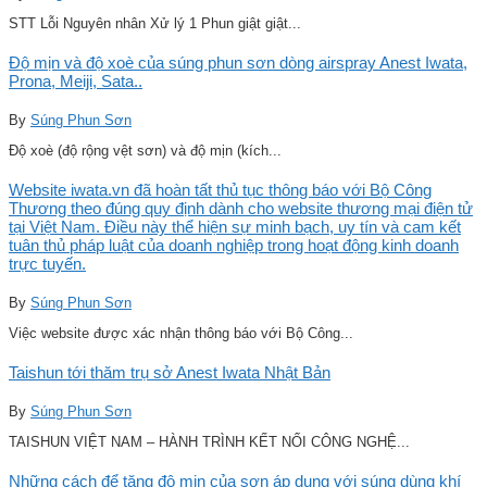
STT Lỗi Nguyên nhân Xử lý 1 Phun giật giật...
Độ mịn và độ xoè của súng phun sơn dòng airspray Anest Iwata,
Prona, Meiji, Sata..
By
Súng Phun Sơn
Độ xoè (độ rộng vệt sơn) và độ mịn (kích...
Website iwata.vn đã hoàn tất thủ tục thông báo với Bộ Công
Thương theo đúng quy định dành cho website thương mại điện tử
tại Việt Nam. Điều này thể hiện sự minh bạch, uy tín và cam kết
tuân thủ pháp luật của doanh nghiệp trong hoạt động kinh doanh
trực tuyến.
By
Súng Phun Sơn
Việc website được xác nhận thông báo với Bộ Công...
Taishun tới thăm trụ sở Anest Iwata Nhật Bản
By
Súng Phun Sơn
TAISHUN VIỆT NAM – HÀNH TRÌNH KẾT NỐI CÔNG NGHỆ...
Những cách để tăng độ mịn của sơn áp dụng với súng dùng khí