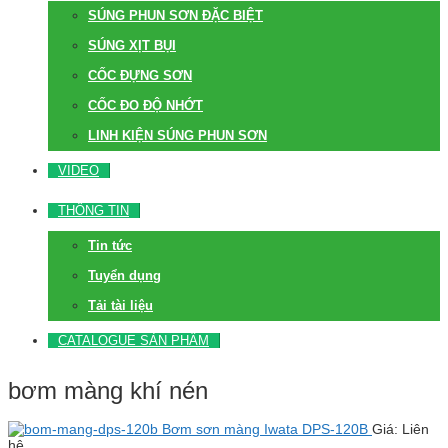
SÚNG PHUN SƠN ĐẶC BIỆT
SÚNG XỊT BỤI
CỐC ĐỰNG SƠN
CỐC ĐO ĐỘ NHỚT
LINH KIỆN SÚNG PHUN SƠN
VIDEO
THÔNG TIN
Tin tức
Tuyển dụng
Tải tài liệu
CATALOGUE SẢN PHẨM
bơm màng khí nén
Bơm sơn màng Iwata DPS-120B
Giá: Liên
hệ