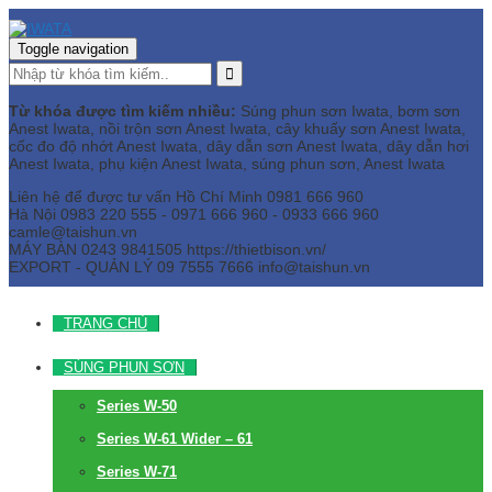
Toggle navigation
Từ khóa được tìm kiếm nhiều:
Súng phun sơn Iwata, bơm sơn
Anest Iwata, nồi trộn sơn Anest Iwata, cây khuấy sơn Anest Iwata,
cốc đo độ nhớt Anest Iwata, dây dẫn sơn Anest Iwata, dây dẫn hơi
Anest Iwata, phụ kiện Anest Iwata, súng phun sơn, Anest Iwata
Liên hệ để được tư vấn
Hồ Chí Minh
0981 666 960
Hà Nội
0983 220 555 - 0971 666 960 - 0933 666 960
camle@taishun.vn
MÁY BÀN
0243 9841505 https://thietbison.vn/
EXPORT - QUẢN LÝ
09 7555 7666
info@taishun.vn
TRANG CHỦ
SÚNG PHUN SƠN
Series W-50
Series W-61 Wider – 61
Series W-71