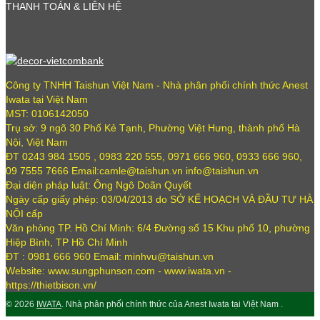
THANH TOÁN & LIÊN HỆ
Công ty TNHH Taishun Việt Nam - Nhà phân phối chính thức Anest
Iwata tại Việt Nam
MST: 0106142050
Trụ sở: 9 ngõ 30 Phố Kẻ Tạnh, Phường Việt Hưng, thành phố Hà
Nội, Việt Nam
ĐT 0243 984 1505 , 0983 220 555, 0971 666 960, 0933 666 960,
09 7555 7666 Email:camle@taishun.vn info@taishun.vn
Đại diện pháp luật: Ông Ngô Doãn Quyết
Ngày cấp giấy phép: 03/04/2013 do SỞ KẾ HOẠCH VÀ ĐẦU TƯ HÀ
NỘI cấp
Văn phòng TP. Hồ Chí Minh: 6/4 Đường số 15 Khu phố 10, phường
Hiệp Bình, TP Hồ Chí Minh
ĐT : 0981 666 960 Email: minhvu@taishun.vn
Website: www.sungphunson.com - www.iwata.vn -
https://thietbison.vn/
© 2026
IWATA
. Nhà phân phối chính thức của Anest Iwata tại Việt Nam .