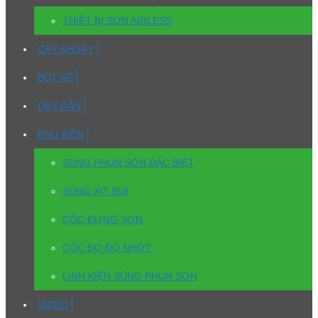
THIẾT BỊ SƠN AIRLESS
CÂY KHUẤY
BÚT VẼ
DÂY DẪN
PHỤ KIỆN
SÚNG PHUN SƠN ĐẶC BIỆT
SÚNG XỊT BỤI
CỐC ĐỰNG SƠN
CỐC ĐO ĐỘ NHỚT
LINH KIỆN SÚNG PHUN SƠN
VIDEO