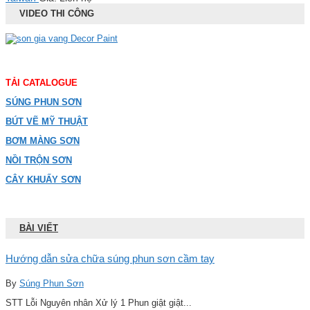
VIDEO THI CÔNG
TẢI CATALOGUE
SÚNG PHUN SƠN
BÚT VẼ MỸ THUẬT
BƠM MÀNG SƠN
NỒI TRỘN SƠN
CÂY KHUẤY SƠN
BÀI VIẾT
Hướng dẫn sửa chữa súng phun sơn cầm tay
By
Súng Phun Sơn
STT Lỗi Nguyên nhân Xử lý 1 Phun giật giật...