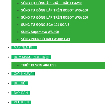
SÚNG TỰ ĐỘNG ÁP SUẤT THẤP LPA-200
SÚNG TỰ ĐỘNG LẮP TRÊN ROBOT WRA-100
SÚNG TỰ ĐỘNG LẮP TRÊN ROBOT WRA-200
SÚNG TỰ ĐỘNG SGA-101 SGA-3
SÚNG Supernova WS-400
SÚNG PHUN CỔ DÀI LW-10B LW1
MÁY NÉN KHÍ
BƠM MÀNG, NỒI TRỘN
THIẾT BỊ SƠN AIRLESS
CÂY KHUẤY
BÚT VẼ
DÂY DẪN
PHỤ KIỆN