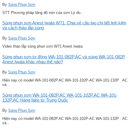
By
Súng Phun Sơn
STT Phương pháp tăng độ mịn của sơn Lý do...
Súng phun sơn Anest Iwata W71. Chia sẻ cấu tạo chi tiết linh kiện
và cách tháo lắp súng
By
Súng Phun Sơn
Video tháo lắp súng phun sơn W71 Anest Iwata:
Súng phun sơn tự động WA-101-082P.AC và súng WA-101-082P
Anest Iwata khác nhau thế nào?
By
Súng Phun Sơn
Hiện nay có model WA-101-082P.AC WA-101-102P-AC WA-101-132P . AC
và...
Súng phun sơn WA-101-082P.AC WA-101-102P.AC WA-101-
132P.AC Hàng fake từ Trung Quốc
By
Súng Phun Sơn
Hiện nay có model WA-101-082P.AC WA-101-102P-AC WA-101-132P . AC
và...