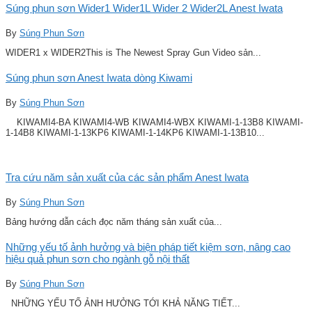
Súng phun sơn Wider1 Wider1L Wider 2 Wider2L Anest Iwata
By
Súng Phun Sơn
WIDER1 x WIDER2This is The Newest Spray Gun Video sản...
Súng phun sơn Anest Iwata dòng Kiwami
By
Súng Phun Sơn
KIWAMI4-BA KIWAMI4-WB KIWAMI4-WBX KIWAMI-1-13B8 KIWAMI-
1-14B8 KIWAMI-1-13KP6 KIWAMI-1-14KP6 KIWAMI-1-13B10...
Tra cứu năm sản xuất của các sản phẩm Anest Iwata
By
Súng Phun Sơn
Bảng hướng dẫn cách đọc năm tháng sản xuất của...
Những yếu tố ảnh hưởng và biện pháp tiết kiệm sơn, nâng cao
hiệu quả phun sơn cho ngành gỗ nội thất
By
Súng Phun Sơn
NHỮNG YẾU TỐ ẢNH HƯỞNG TỚI KHẢ NĂNG TIẾT...