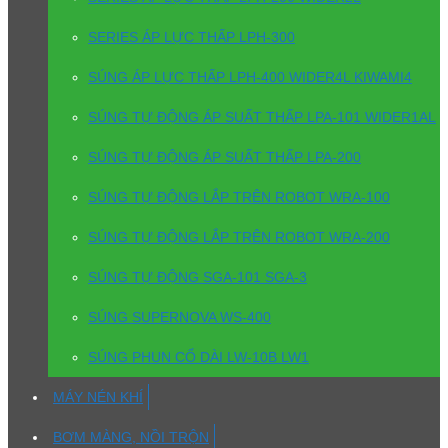
SERIES ÁP LỰC THẤP LPH-300
SÚNG ÁP LỰC THẤP LPH-400 WIDER4L KIWAMI4
SÚNG TỰ ĐỘNG ÁP SUẤT THẤP LPA-101 WIDER1AL
SÚNG TỰ ĐỘNG ÁP SUẤT THẤP LPA-200
SÚNG TỰ ĐỘNG LẮP TRÊN ROBOT WRA-100
SÚNG TỰ ĐỘNG LẮP TRÊN ROBOT WRA-200
SÚNG TỰ ĐỘNG SGA-101 SGA-3
SÚNG SUPERNOVA WS-400
SÚNG PHUN CỔ DÀI LW-10B LW1
MÁY NÉN KHÍ
BƠM MÀNG, NỒI TRỘN