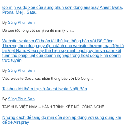
Độ mịn và độ xoè của súng phun sơn dòng airspray Anest Iwata,
Prona, Meiji, Sata..
By
Súng Phun Sơn
Độ xoè (độ rộng vệt sơn) và độ mịn (kích...
Website iwata.vn đã hoàn tất thủ tục thông báo với Bộ Công
Thương theo đúng quy định dành cho website thương mại điện tử
tại Việt Nam. Điều này thể hiện sự minh bạch, uy tín và cam kết
tuân thủ pháp luật của doanh nghiệp trong hoạt động kinh doanh
trực tuyến.
By
Súng Phun Sơn
Việc website được xác nhận thông báo với Bộ Công...
Taishun tới thăm trụ sở Anest Iwata Nhật Bản
By
Súng Phun Sơn
TAISHUN VIỆT NAM – HÀNH TRÌNH KẾT NỐI CÔNG NGHỆ...
Những cách để tăng độ mịn của sơn áp dụng với súng dùng khí
để xé Airspray