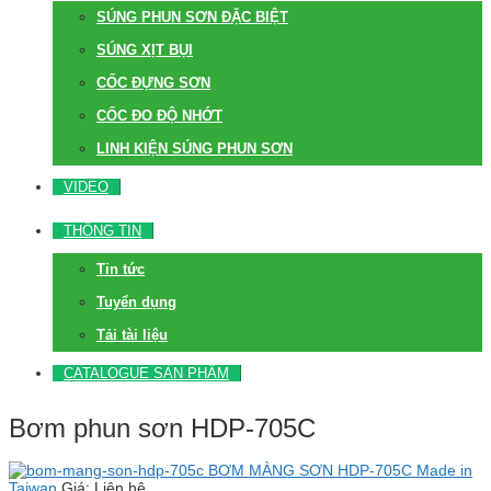
SÚNG PHUN SƠN ĐẶC BIỆT
SÚNG XỊT BỤI
CỐC ĐỰNG SƠN
CỐC ĐO ĐỘ NHỚT
LINH KIỆN SÚNG PHUN SƠN
VIDEO
THÔNG TIN
Tin tức
Tuyển dụng
Tải tài liệu
CATALOGUE SẢN PHẨM
Bơm phun sơn HDP-705C
BƠM MÀNG SƠN HDP-705C Made in
Taiwan
Giá: Liên hệ