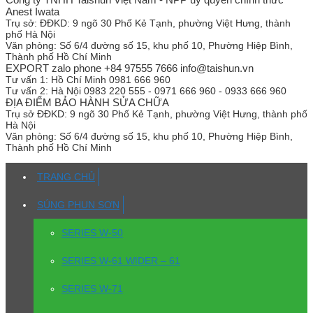
Anest Iwata
Trụ sở:
ĐĐKD: 9 ngõ 30 Phố Kẻ Tạnh, phường Việt Hưng, thành
phố Hà Nội
Văn phòng:
Số 6/4 đường số 15, khu phố 10, Phường Hiệp Bình,
Thành phố Hồ Chí Minh
EXPORT zalo phone +84 97555 7666 info@taishun.vn
Tư vấn 1:
Hồ Chí Minh 0981 666 960
Tư vấn 2:
Hà Nội 0983 220 555 - 0971 666 960 - 0933 666 960
ĐỊA ĐIỂM BẢO HÀNH SỬA CHỮA
Trụ sở
ĐĐKD: 9 ngõ 30 Phố Kẻ Tạnh, phường Việt Hưng, thành phố
Hà Nội
Văn phòng:
Số 6/4 đường số 15, khu phố 10, Phường Hiệp Bình,
Thành phố Hồ Chí Minh
TRANG CHỦ
SÚNG PHUN SƠN
SERIES W-50
SERIES W-61 WIDER – 61
SERIES W-71