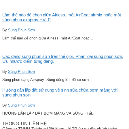
Làm thế nào để chọn giữa Airless, một AirCoat airmix hoặc một
súng phun airspray HVLP
By
Súng Phun Sơn
Làm thế nào để chọn giữa Airless, một AirCoat hoặc...
Các dạng súng phun sơn trên thế giới. Phân loại súng phun sơn.
Ưu nhược điểm từng dạng.
By
Súng Phun Sơn
Súng phun dạng Airspray: Súng dùng khí để xé sơn...
Hướng dẫn lắp đặt sử dụng vệ sinh sửa chữa bơm màng với
súng phun sơn
By
Súng Phun Sơn
HƯỚNG DẪN LẮP ĐẶT BƠM MÀNG VÀ SÚNG Tất...
THÔNG TIN LIÊN HỆ
Công ty TNHH Taishun Việt Nam - NPP ủy quyền chính thức