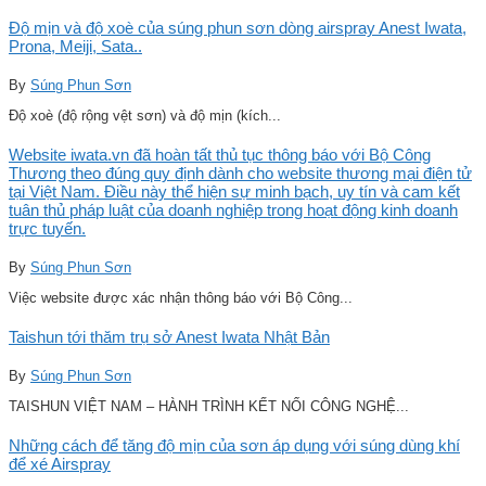
Độ mịn và độ xoè của súng phun sơn dòng airspray Anest Iwata,
Prona, Meiji, Sata..
By
Súng Phun Sơn
Độ xoè (độ rộng vệt sơn) và độ mịn (kích...
Website iwata.vn đã hoàn tất thủ tục thông báo với Bộ Công
Thương theo đúng quy định dành cho website thương mại điện tử
tại Việt Nam. Điều này thể hiện sự minh bạch, uy tín và cam kết
tuân thủ pháp luật của doanh nghiệp trong hoạt động kinh doanh
trực tuyến.
By
Súng Phun Sơn
Việc website được xác nhận thông báo với Bộ Công...
Taishun tới thăm trụ sở Anest Iwata Nhật Bản
By
Súng Phun Sơn
TAISHUN VIỆT NAM – HÀNH TRÌNH KẾT NỐI CÔNG NGHỆ...
Những cách để tăng độ mịn của sơn áp dụng với súng dùng khí
để xé Airspray