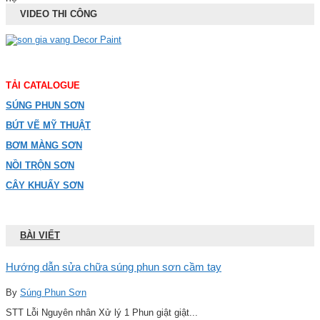
VIDEO THI CÔNG
TẢI CATALOGUE
SÚNG PHUN SƠN
BÚT VẼ MỸ THUẬT
BƠM MÀNG SƠN
NỒI TRỘN SƠN
CÂY KHUẤY SƠN
BÀI VIẾT
Hướng dẫn sửa chữa súng phun sơn cầm tay
By
Súng Phun Sơn
STT Lỗi Nguyên nhân Xử lý 1 Phun giật giật...