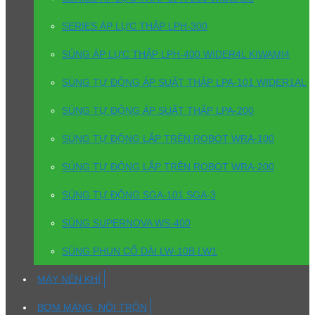
SERIES ÁP LỰC THẤP LPH-300
SÚNG ÁP LỰC THẤP LPH-400 WIDER4L KIWAMI4
SÚNG TỰ ĐỘNG ÁP SUẤT THẤP LPA-101 WIDER1AL
SÚNG TỰ ĐỘNG ÁP SUẤT THẤP LPA-200
SÚNG TỰ ĐỘNG LẮP TRÊN ROBOT WRA-100
SÚNG TỰ ĐỘNG LẮP TRÊN ROBOT WRA-200
SÚNG TỰ ĐỘNG SGA-101 SGA-3
SÚNG SUPERNOVA WS-400
SÚNG PHUN CỔ DÀI LW-10B LW1
MÁY NÉN KHÍ
BƠM MÀNG, NỒI TRỘN