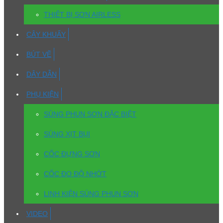
THIẾT BỊ SƠN AIRLESS
CÂY KHUẤY
BÚT VẼ
DÂY DẪN
PHỤ KIỆN
SÚNG PHUN SƠN ĐẶC BIỆT
SÚNG XỊT BỤI
CỐC ĐỰNG SƠN
CỐC ĐO ĐỘ NHỚT
LINH KIỆN SÚNG PHUN SƠN
VIDEO