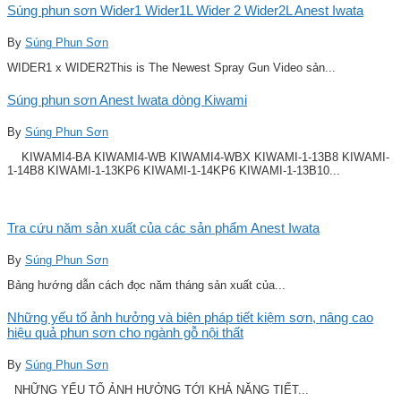
Súng phun sơn Wider1 Wider1L Wider 2 Wider2L Anest Iwata
By
Súng Phun Sơn
WIDER1 x WIDER2This is The Newest Spray Gun Video sản...
Súng phun sơn Anest Iwata dòng Kiwami
By
Súng Phun Sơn
KIWAMI4-BA KIWAMI4-WB KIWAMI4-WBX KIWAMI-1-13B8 KIWAMI-
1-14B8 KIWAMI-1-13KP6 KIWAMI-1-14KP6 KIWAMI-1-13B10...
Tra cứu năm sản xuất của các sản phẩm Anest Iwata
By
Súng Phun Sơn
Bảng hướng dẫn cách đọc năm tháng sản xuất của...
Những yếu tố ảnh hưởng và biện pháp tiết kiệm sơn, nâng cao
hiệu quả phun sơn cho ngành gỗ nội thất
By
Súng Phun Sơn
NHỮNG YẾU TỐ ẢNH HƯỞNG TỚI KHẢ NĂNG TIẾT...