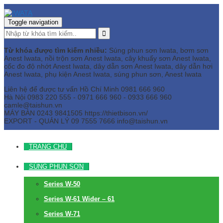
Toggle navigation
Từ khóa được tìm kiếm nhiều:
Súng phun sơn Iwata, bơm sơn
Anest Iwata, nồi trộn sơn Anest Iwata, cây khuấy sơn Anest Iwata,
cốc đo độ nhớt Anest Iwata, dây dẫn sơn Anest Iwata, dây dẫn hơi
Anest Iwata, phụ kiện Anest Iwata, súng phun sơn, Anest Iwata
Liên hệ để được tư vấn
Hồ Chí Minh
0981 666 960
Hà Nội
0983 220 555 - 0971 666 960 - 0933 666 960
camle@taishun.vn
MÁY BÀN
0243 9841505 https://thietbison.vn/
EXPORT - QUẢN LÝ
09 7555 7666
info@taishun.vn
TRANG CHỦ
SÚNG PHUN SƠN
Series W-50
Series W-61 Wider – 61
Series W-71