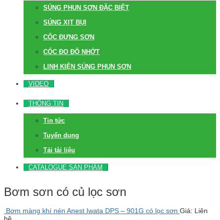
SÚNG PHUN SƠN ĐẶC BIỆT
SÚNG XỊT BỤI
CỐC ĐỰNG SƠN
CỐC ĐO ĐỘ NHỚT
LINH KIỆN SÚNG PHUN SƠN
VIDEO
THÔNG TIN
Tin tức
Tuyển dụng
Tải tài liệu
CATALOGUE SẢN PHẨM
Bơm sơn có củ lọc sơn
Bơm màng khí nén Anest Iwata DPS – 901G có lọc sơn
Giá: Liên
hệ