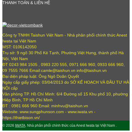
THANH TOÁN & LIÊN HỆ
Công ty TNHH Taishun Việt Nam - Nhà phân phối chính thức Anest
Iwata tại Việt Nam
MST: 0106142050
Trụ sở: 9 ngõ 30 Phố Kẻ Tạnh, Phường Việt Hưng, thành phố Hà
Nội, Việt Nam
ĐT 0243 984 1505 , 0983 220 555, 0971 666 960, 0933 666 960,
09 7555 7666 Email:camle@taishun.vn info@taishun.vn
Đại diện pháp luật: Ông Ngô Doãn Quyết
Ngày cấp giấy phép: 03/04/2013 do SỞ KẾ HOẠCH VÀ ĐẦU TƯ HÀ
NỘI cấp
Văn phòng TP. Hồ Chí Minh: 6/4 Đường số 15 Khu phố 10, phường
Hiệp Bình, TP Hồ Chí Minh
ĐT : 0981 666 960 Email: minhvu@taishun.vn
Website: www.sungphunson.com - www.iwata.vn -
https://thietbison.vn/
© 2026
IWATA
. Nhà phân phối chính thức của Anest Iwata tại Việt Nam .