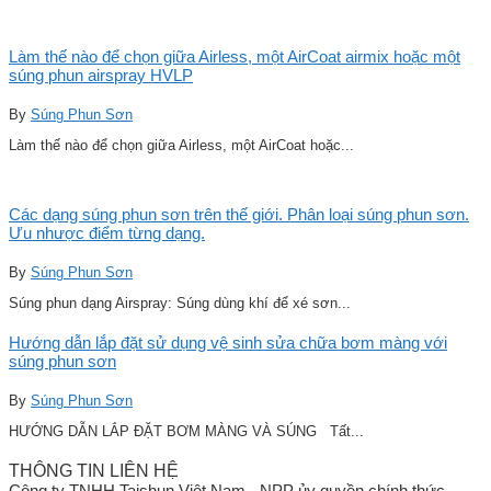
Làm thế nào để chọn giữa Airless, một AirCoat airmix hoặc một
súng phun airspray HVLP
By
Súng Phun Sơn
Làm thế nào để chọn giữa Airless, một AirCoat hoặc...
Các dạng súng phun sơn trên thế giới. Phân loại súng phun sơn.
Ưu nhược điểm từng dạng.
By
Súng Phun Sơn
Súng phun dạng Airspray: Súng dùng khí để xé sơn...
Hướng dẫn lắp đặt sử dụng vệ sinh sửa chữa bơm màng với
súng phun sơn
By
Súng Phun Sơn
HƯỚNG DẪN LẮP ĐẶT BƠM MÀNG VÀ SÚNG Tất...
THÔNG TIN LIÊN HỆ
Công ty TNHH Taishun Việt Nam - NPP ủy quyền chính thức