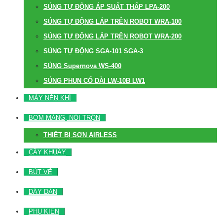
SÚNG TỰ ĐỘNG ÁP SUẤT THẤP LPA-200
SÚNG TỰ ĐỘNG LẮP TRÊN ROBOT WRA-100
SÚNG TỰ ĐỘNG LẮP TRÊN ROBOT WRA-200
SÚNG TỰ ĐỘNG SGA-101 SGA-3
SÚNG Supernova WS-400
SÚNG PHUN CỔ DÀI LW-10B LW1
MÁY NÉN KHÍ
BƠM MÀNG, NỒI TRỘN
THIẾT BỊ SƠN AIRLESS
CÂY KHUẤY
BÚT VẼ
DÂY DẪN
PHỤ KIỆN