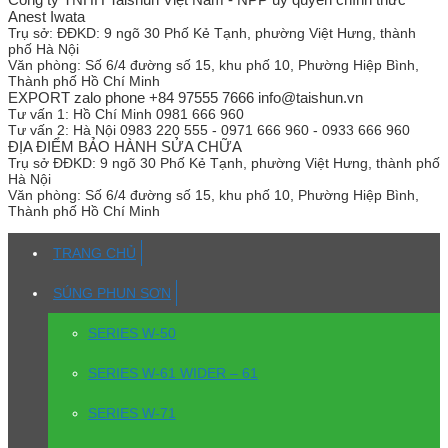
Anest Iwata
Trụ sở:
ĐĐKD: 9 ngõ 30 Phố Kẻ Tạnh, phường Việt Hưng, thành
phố Hà Nội
Văn phòng:
Số 6/4 đường số 15, khu phố 10, Phường Hiệp Bình,
Thành phố Hồ Chí Minh
EXPORT zalo phone +84 97555 7666 info@taishun.vn
Tư vấn 1:
Hồ Chí Minh 0981 666 960
Tư vấn 2:
Hà Nội 0983 220 555 - 0971 666 960 - 0933 666 960
ĐỊA ĐIỂM BẢO HÀNH SỬA CHỮA
Trụ sở
ĐĐKD: 9 ngõ 30 Phố Kẻ Tạnh, phường Việt Hưng, thành phố
Hà Nội
Văn phòng:
Số 6/4 đường số 15, khu phố 10, Phường Hiệp Bình,
Thành phố Hồ Chí Minh
TRANG CHỦ
SÚNG PHUN SƠN
SERIES W-50
SERIES W-61 WIDER – 61
SERIES W-71