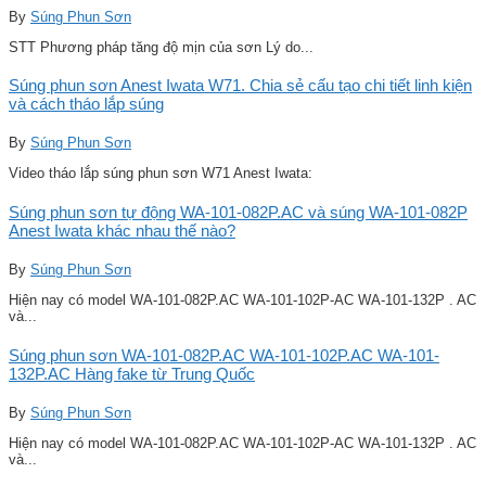
By
Súng Phun Sơn
STT Phương pháp tăng độ mịn của sơn Lý do...
Súng phun sơn Anest Iwata W71. Chia sẻ cấu tạo chi tiết linh kiện
và cách tháo lắp súng
By
Súng Phun Sơn
Video tháo lắp súng phun sơn W71 Anest Iwata:
Súng phun sơn tự động WA-101-082P.AC và súng WA-101-082P
Anest Iwata khác nhau thế nào?
By
Súng Phun Sơn
Hiện nay có model WA-101-082P.AC WA-101-102P-AC WA-101-132P . AC
và...
Súng phun sơn WA-101-082P.AC WA-101-102P.AC WA-101-
132P.AC Hàng fake từ Trung Quốc
By
Súng Phun Sơn
Hiện nay có model WA-101-082P.AC WA-101-102P-AC WA-101-132P . AC
và...