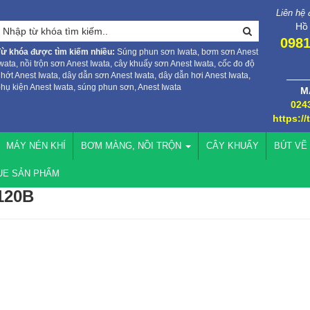
Liên hệ
Hồ
0981
Từ khóa được tìm kiếm nhiều:
Súng phun sơn Iwata, bơm sơn Anest
wata, nồi trộn sơn Anest Iwata, cây khuấy sơn Anest Iwata, cốc đo độ
hớt Anest Iwata, dây dẫn sơn Anest Iwata, dây dẫn hơi Anest Iwata,
hụ kiện Anest Iwata, súng phun sơn, Anest Iwata
M
024
https://
MÁY NÉN KHÍ
BƠM MÀNG, NỒI TRỘN
CÂY KHUẤY
BÚT VẼ
UE SẢN PHẨM
120B