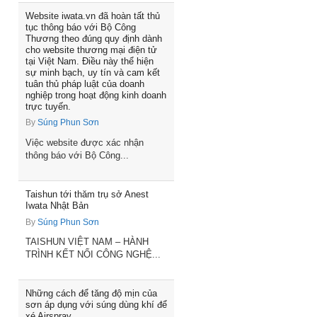
Website iwata.vn đã hoàn tất thủ
tục thông báo với Bộ Công
Thương theo đúng quy định dành
cho website thương mại điện tử
tại Việt Nam. Điều này thể hiện
sự minh bạch, uy tín và cam kết
tuân thủ pháp luật của doanh
nghiệp trong hoạt động kinh doanh
trực tuyến.
By
Súng Phun Sơn
Việc website được xác nhận
thông báo với Bộ Công...
Taishun tới thăm trụ sở Anest
Iwata Nhật Bản
By
Súng Phun Sơn
TAISHUN VIỆT NAM – HÀNH
TRÌNH KẾT NỐI CÔNG NGHỆ...
Những cách để tăng độ mịn của
sơn áp dụng với súng dùng khí để
xé Airspray