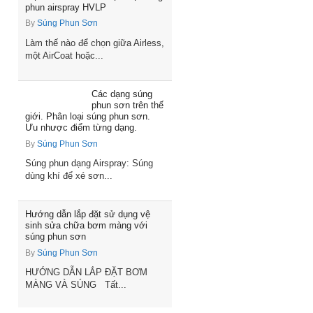
phun airspray HVLP
By
Súng Phun Sơn
Làm thế nào để chọn giữa Airless,
một AirCoat hoặc...
Các dạng súng
phun sơn trên thế
giới. Phân loại súng phun sơn.
Ưu nhược điểm từng dạng.
By
Súng Phun Sơn
Súng phun dạng Airspray: Súng
dùng khí để xé sơn...
Hướng dẫn lắp đặt sử dụng vệ
sinh sửa chữa bơm màng với
súng phun sơn
By
Súng Phun Sơn
HƯỚNG DẪN LẮP ĐẶT BƠM
MÀNG VÀ SÚNG Tất...