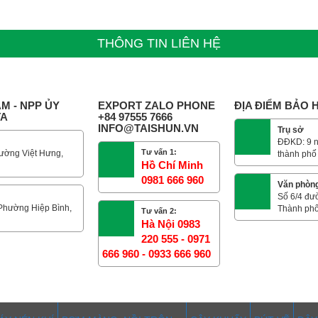
THÔNG TIN LIÊN HỆ
M - NPP ỦY
EXPORT ZALO PHONE
ĐỊA ĐIỂM BẢO
TA
+84 97555 7666
INFO@TAISHUN.VN
Trụ sở
ĐĐKD: 9 n
Tư vấn 1:
ường Việt Hưng,
thành phố
Hồ Chí Minh
0981 666 960
Văn phòn
Số 6/4 đư
 Phường Hiệp Bình,
Thành phố
Tư vấn 2:
Hà Nội 0983
220 555 - 0971
666 960 - 0933 666 960