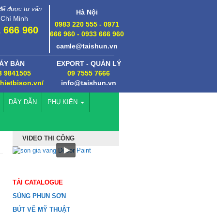
 để được tư vấn
Hà Nội
 Chí Minh
0983 220 555 - 0971
 666 960
666 960 - 0933 666 960
camle@taishun.vn
ÁY BÀN
EXPORT - QUẢN LÝ
3 9841505
09 7555 7666
thietbison.vn/
info@taishun.vn
DÂY DẪN
PHỤ KIỆN
VIDEO THI CÔNG
TẢI CATALOGUE
SÚNG PHUN SƠN
BÚT VẼ MỸ THUẬT