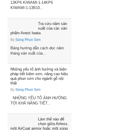
13KP6 KIWAMI-1-14KP6
KIWAMI-1-13B10...
Tra cứu năm sản
xuất của các sản
phẩm Anest Iwata
By
Súng Phun Sơn
Bảng hướng dẫn cách đọc năm
tháng sản xuất của...
Những yếu tố ảnh hưởng và biện
pháp tiết kiệm sơn, nâng cao hiệu
quả phun sơn cho ngành gỗ nội
thất
By
Súng Phun Sơn
NHỮNG YẾU TỐ ẢNH HƯỞNG
TỚI KHẢ NĂNG TIẾT...
Làm thế nào để
chọn giữa Airless,
một AirCoat airmix hoặc một súng