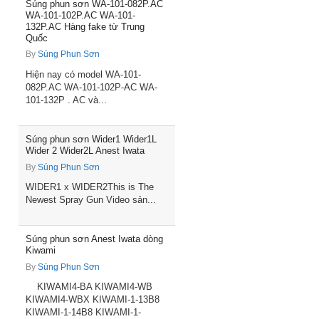
Súng phun sơn WA-101-082P.AC
WA-101-102P.AC WA-101-
132P.AC Hàng fake từ Trung
Quốc
By
Súng Phun Sơn
Hiện nay có model WA-101-
082P.AC WA-101-102P-AC WA-
101-132P . AC và...
Súng phun sơn Wider1 Wider1L
Wider 2 Wider2L Anest Iwata
By
Súng Phun Sơn
WIDER1 x WIDER2This is The
Newest Spray Gun Video sản...
Súng phun sơn Anest Iwata dòng
Kiwami
By
Súng Phun Sơn
KIWAMI4-BA KIWAMI4-WB
KIWAMI4-WBX KIWAMI-1-13B8
KIWAMI-1-14B8 KIWAMI-1-