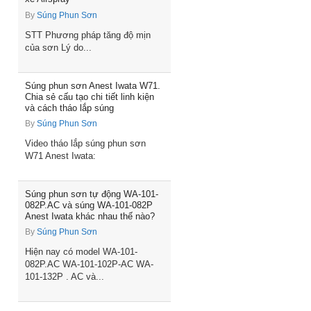
By
Súng Phun Sơn
STT Phương pháp tăng độ mịn
của sơn Lý do...
Súng phun sơn Anest Iwata W71.
Chia sẻ cấu tạo chi tiết linh kiện
và cách tháo lắp súng
By
Súng Phun Sơn
Video tháo lắp súng phun sơn
W71 Anest Iwata:
Súng phun sơn tự động WA-101-
082P.AC và súng WA-101-082P
Anest Iwata khác nhau thế nào?
By
Súng Phun Sơn
Hiện nay có model WA-101-
082P.AC WA-101-102P-AC WA-
101-132P . AC và...