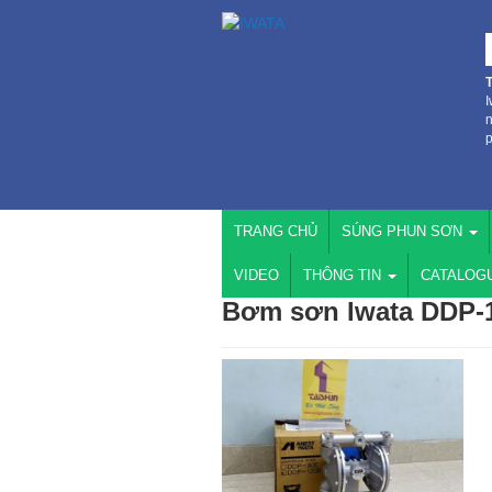
I
n
p
TRANG CHỦ
SÚNG PHUN SƠN
VIDEO
THÔNG TIN
CATALOG
Bơm sơn Iwata DDP-