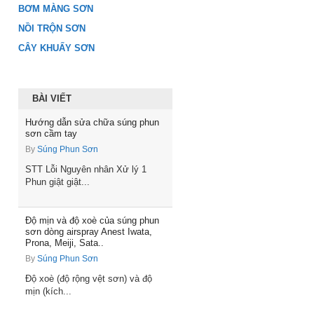
BƠM MÀNG SƠN
NỒI TRỘN SƠN
CÂY KHUẤY SƠN
BÀI VIẾT
Hướng dẫn sửa chữa súng phun
sơn cầm tay
By
Súng Phun Sơn
STT Lỗi Nguyên nhân Xử lý 1
Phun giật giật...
Độ mịn và độ xoè của súng phun
sơn dòng airspray Anest Iwata,
Prona, Meiji, Sata..
By
Súng Phun Sơn
Độ xoè (độ rộng vệt sơn) và độ
mịn (kích...