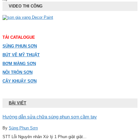
VIDEO THI CÔNG
TẢI CATALOGUE
SÚNG PHUN SƠN
BÚT VẼ MỸ THUẬT
BƠM MÀNG SƠN
NỒI TRỘN SƠN
CÂY KHUẤY SƠN
BÀI VIẾT
Hướng dẫn sửa chữa súng phun sơn cầm tay
By
Súng Phun Sơn
STT Lỗi Nguyên nhân Xử lý 1 Phun giật giật...