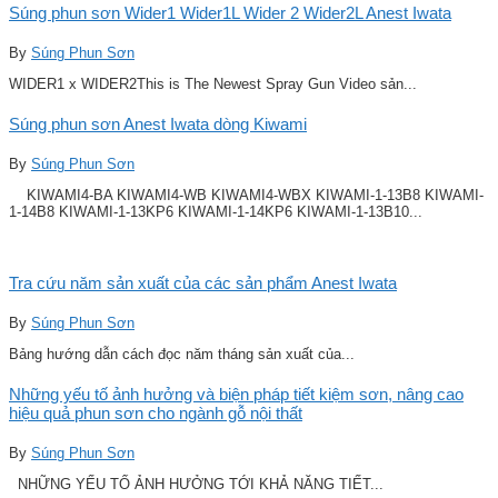
Súng phun sơn Wider1 Wider1L Wider 2 Wider2L Anest Iwata
By
Súng Phun Sơn
WIDER1 x WIDER2This is The Newest Spray Gun Video sản...
Súng phun sơn Anest Iwata dòng Kiwami
By
Súng Phun Sơn
KIWAMI4-BA KIWAMI4-WB KIWAMI4-WBX KIWAMI-1-13B8 KIWAMI-
1-14B8 KIWAMI-1-13KP6 KIWAMI-1-14KP6 KIWAMI-1-13B10...
Tra cứu năm sản xuất của các sản phẩm Anest Iwata
By
Súng Phun Sơn
Bảng hướng dẫn cách đọc năm tháng sản xuất của...
Những yếu tố ảnh hưởng và biện pháp tiết kiệm sơn, nâng cao
hiệu quả phun sơn cho ngành gỗ nội thất
By
Súng Phun Sơn
NHỮNG YẾU TỐ ẢNH HƯỞNG TỚI KHẢ NĂNG TIẾT...