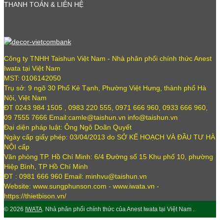
THANH TOÁN & LIÊN HỆ
Công ty TNHH Taishun Việt Nam - Nhà phân phối chính thức Anest
Iwata tại Việt Nam
MST: 0106142050
Trụ sở: 9 ngõ 30 Phố Kẻ Tạnh, Phường Việt Hưng, thành phố Hà
Nội, Việt Nam
ĐT 0243 984 1505 , 0983 220 555, 0971 666 960, 0933 666 960,
09 7555 7666 Email:camle@taishun.vn info@taishun.vn
Đại diện pháp luật: Ông Ngô Doãn Quyết
Ngày cấp giấy phép: 03/04/2013 do SỞ KẾ HOẠCH VÀ ĐẦU TƯ HÀ
NỘI cấp
Văn phòng TP. Hồ Chí Minh: 6/4 Đường số 15 Khu phố 10, phường
Hiệp Bình, TP Hồ Chí Minh
ĐT : 0981 666 960 Email: minhvu@taishun.vn
Website: www.sungphunson.com - www.iwata.vn -
https://thietbison.vn/
© 2026
IWATA
. Nhà phân phối chính thức của Anest Iwata tại Việt Nam .