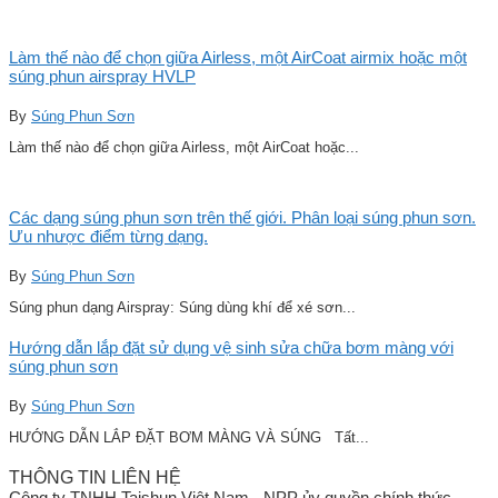
Làm thế nào để chọn giữa Airless, một AirCoat airmix hoặc một
súng phun airspray HVLP
By
Súng Phun Sơn
Làm thế nào để chọn giữa Airless, một AirCoat hoặc...
Các dạng súng phun sơn trên thế giới. Phân loại súng phun sơn.
Ưu nhược điểm từng dạng.
By
Súng Phun Sơn
Súng phun dạng Airspray: Súng dùng khí để xé sơn...
Hướng dẫn lắp đặt sử dụng vệ sinh sửa chữa bơm màng với
súng phun sơn
By
Súng Phun Sơn
HƯỚNG DẪN LẮP ĐẶT BƠM MÀNG VÀ SÚNG Tất...
THÔNG TIN LIÊN HỆ
Công ty TNHH Taishun Việt Nam - NPP ủy quyền chính thức