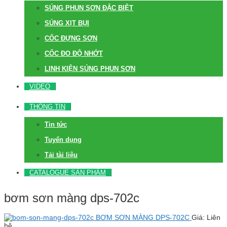
SÚNG PHUN SƠN ĐẶC BIỆT
SÚNG XỊT BỤI
CỐC ĐỰNG SƠN
CỐC ĐO ĐỘ NHỚT
LINH KIỆN SÚNG PHUN SƠN
VIDEO
THÔNG TIN
Tin tức
Tuyển dụng
Tải tài liệu
CATALOGUE SẢN PHẨM
bơm sơn màng dps-702c
BƠM SƠN MÀNG DPS-702C
Giá: Liên
hệ