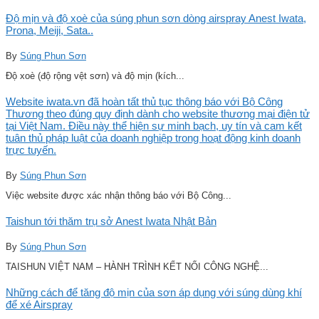
Độ mịn và độ xoè của súng phun sơn dòng airspray Anest Iwata,
Prona, Meiji, Sata..
By
Súng Phun Sơn
Độ xoè (độ rộng vệt sơn) và độ mịn (kích...
Website iwata.vn đã hoàn tất thủ tục thông báo với Bộ Công
Thương theo đúng quy định dành cho website thương mại điện tử
tại Việt Nam. Điều này thể hiện sự minh bạch, uy tín và cam kết
tuân thủ pháp luật của doanh nghiệp trong hoạt động kinh doanh
trực tuyến.
By
Súng Phun Sơn
Việc website được xác nhận thông báo với Bộ Công...
Taishun tới thăm trụ sở Anest Iwata Nhật Bản
By
Súng Phun Sơn
TAISHUN VIỆT NAM – HÀNH TRÌNH KẾT NỐI CÔNG NGHỆ...
Những cách để tăng độ mịn của sơn áp dụng với súng dùng khí
để xé Airspray