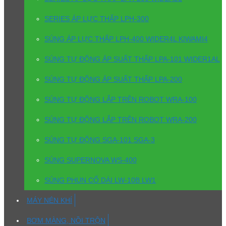
SERIES ÁP LỰC THẤP LPH-300
SÚNG ÁP LỰC THẤP LPH-400 WIDER4L KIWAMI4
SÚNG TỰ ĐỘNG ÁP SUẤT THẤP LPA-101 WIDER1AL
SÚNG TỰ ĐỘNG ÁP SUẤT THẤP LPA-200
SÚNG TỰ ĐỘNG LẮP TRÊN ROBOT WRA-100
SÚNG TỰ ĐỘNG LẮP TRÊN ROBOT WRA-200
SÚNG TỰ ĐỘNG SGA-101 SGA-3
SÚNG SUPERNOVA WS-400
SÚNG PHUN CỔ DÀI LW-10B LW1
MÁY NÉN KHÍ
BƠM MÀNG, NỒI TRỘN