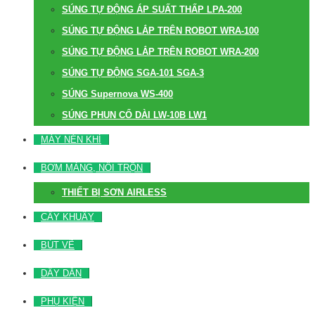
SÚNG TỰ ĐỘNG ÁP SUẤT THẤP LPA-200
SÚNG TỰ ĐỘNG LẮP TRÊN ROBOT WRA-100
SÚNG TỰ ĐỘNG LẮP TRÊN ROBOT WRA-200
SÚNG TỰ ĐỘNG SGA-101 SGA-3
SÚNG Supernova WS-400
SÚNG PHUN CỔ DÀI LW-10B LW1
MÁY NÉN KHÍ
BƠM MÀNG, NỒI TRỘN
THIẾT BỊ SƠN AIRLESS
CÂY KHUẤY
BÚT VẼ
DÂY DẪN
PHỤ KIỆN