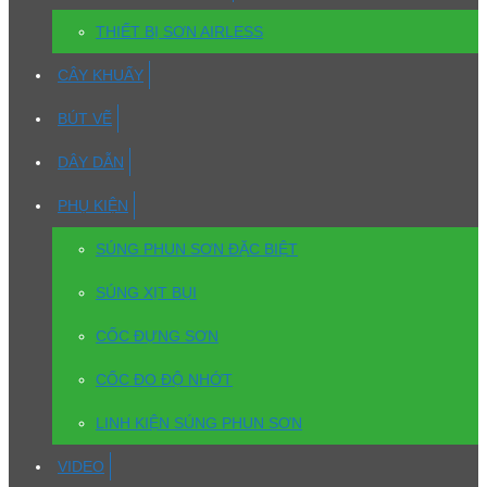
THIẾT BỊ SƠN AIRLESS
CÂY KHUẤY
BÚT VẼ
DÂY DẪN
PHỤ KIỆN
SÚNG PHUN SƠN ĐẶC BIỆT
SÚNG XỊT BỤI
CỐC ĐỰNG SƠN
CỐC ĐO ĐỘ NHỚT
LINH KIỆN SÚNG PHUN SƠN
VIDEO