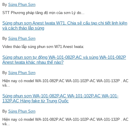
By
Súng Phun Sơn
STT Phương pháp tăng độ mịn của sơn Lý do...
Súng phun sơn Anest Iwata W71. Chia sẻ cấu tạo chi tiết linh kiện
và cách tháo lắp súng
By
Súng Phun Sơn
Video tháo lắp súng phun sơn W71 Anest Iwata:
Súng phun sơn tự động WA-101-082P.AC và súng WA-101-082P
Anest Iwata khác nhau thế nào?
By
Súng Phun Sơn
Hiện nay có model WA-101-082P.AC WA-101-102P-AC WA-101-132P . AC
và...
Súng phun sơn WA-101-082P.AC WA-101-102P.AC WA-101-
132P.AC Hàng fake từ Trung Quốc
By
Súng Phun Sơn
Hiện nay có model WA-101-082P.AC WA-101-102P-AC WA-101-132P . AC
và...