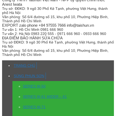
Anest Iwata
Trụ sở:
ĐĐKD: 9 ngõ 30 Phố Kẻ Tạnh, phường Việt Hưng, thành
phố Hà Nội
Văn phòng:
Số 6/4 đường số 15, khu phố 10, Phường Hiệp Bình,
Thành phố Hồ Chí Minh
EXPORT zalo phone +84 97555 7666 info@taishun.vn
Tư vấn 1:
Hồ Chí Minh 0981 666 960
Tư vấn 2:
Hà Nội 0983 220 555 - 0971 666 960 - 0933 666 960
ĐỊA ĐIỂM BẢO HÀNH SỬA CHỮA
Trụ sở
ĐĐKD: 9 ngõ 30 Phố Kẻ Tạnh, phường Việt Hưng, thành phố
Hà Nội
Văn phòng:
Số 6/4 đường số 15, khu phố 10, Phường Hiệp Bình,
Thành phố Hồ Chí Minh
TRANG CHỦ
SÚNG PHUN SƠN
SERIES W-50
SERIES W-61 WIDER – 61
SERIES W-71