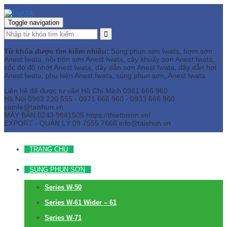
Toggle navigation
Từ khóa được tìm kiếm nhiều:
Súng phun sơn Iwata, bơm sơn
Anest Iwata, nồi trộn sơn Anest Iwata, cây khuấy sơn Anest Iwata,
cốc đo độ nhớt Anest Iwata, dây dẫn sơn Anest Iwata, dây dẫn hơi
Anest Iwata, phụ kiện Anest Iwata, súng phun sơn, Anest Iwata
Liên hệ để được tư vấn
Hồ Chí Minh
0981 666 960
Hà Nội
0983 220 555 - 0971 666 960 - 0933 666 960
camle@taishun.vn
MÁY BÀN
0243 9841505 https://thietbison.vn/
EXPORT - QUẢN LÝ
09 7555 7666
info@taishun.vn
TRANG CHỦ
SÚNG PHUN SƠN
Series W-50
Series W-61 Wider – 61
Series W-71