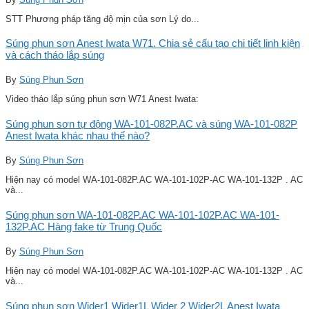
STT Phương pháp tăng độ mịn của sơn Lý do...
Súng phun sơn Anest Iwata W71. Chia sẻ cấu tạo chi tiết linh kiện
và cách tháo lắp súng
By
Súng Phun Sơn
Video tháo lắp súng phun sơn W71 Anest Iwata:
Súng phun sơn tự động WA-101-082P.AC và súng WA-101-082P
Anest Iwata khác nhau thế nào?
By
Súng Phun Sơn
Hiện nay có model WA-101-082P.AC WA-101-102P-AC WA-101-132P . AC
và...
Súng phun sơn WA-101-082P.AC WA-101-102P.AC WA-101-
132P.AC Hàng fake từ Trung Quốc
By
Súng Phun Sơn
Hiện nay có model WA-101-082P.AC WA-101-102P-AC WA-101-132P . AC
và...
Súng phun sơn Wider1 Wider1L Wider 2 Wider2L Anest Iwata