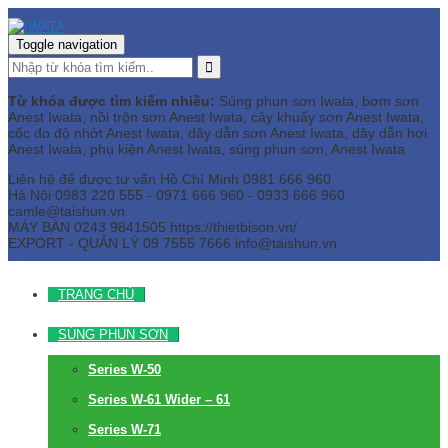
Toggle navigation
Từ khóa được tìm kiếm nhiều:
Súng phun sơn Iwata, bơm sơn
Anest Iwata, nồi trộn sơn Anest Iwata, cây khuấy sơn Anest Iwata,
cốc đo độ nhớt Anest Iwata, dây dẫn sơn Anest Iwata, dây dẫn hơi
Anest Iwata, phụ kiện Anest Iwata, súng phun sơn, Anest Iwata
Liên hệ để được tư vấn
Hồ Chí Minh
0981 666 960
Hà Nội
0983 220 555 - 0971 666 960 - 0933 666 960
camle@taishun.vn
MÁY BÀN
0243 9841505 https://thietbison.vn/
EXPORT - QUẢN LÝ
09 7555 7666
info@taishun.vn
TRANG CHỦ
SÚNG PHUN SƠN
Series W-50
Series W-61 Wider – 61
Series W-71