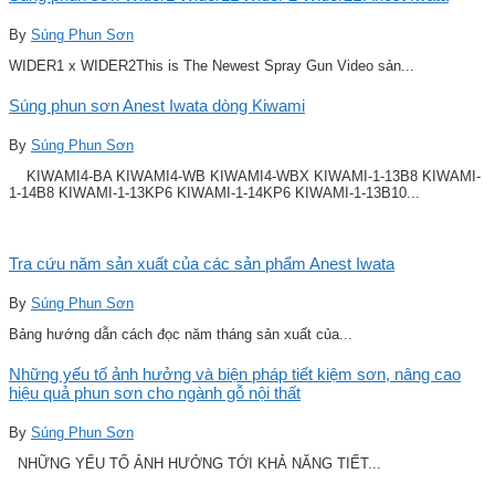
By
Súng Phun Sơn
WIDER1 x WIDER2This is The Newest Spray Gun Video sản...
Súng phun sơn Anest Iwata dòng Kiwami
By
Súng Phun Sơn
KIWAMI4-BA KIWAMI4-WB KIWAMI4-WBX KIWAMI-1-13B8 KIWAMI-
1-14B8 KIWAMI-1-13KP6 KIWAMI-1-14KP6 KIWAMI-1-13B10...
Tra cứu năm sản xuất của các sản phẩm Anest Iwata
By
Súng Phun Sơn
Bảng hướng dẫn cách đọc năm tháng sản xuất của...
Những yếu tố ảnh hưởng và biện pháp tiết kiệm sơn, nâng cao
hiệu quả phun sơn cho ngành gỗ nội thất
By
Súng Phun Sơn
NHỮNG YẾU TỐ ẢNH HƯỞNG TỚI KHẢ NĂNG TIẾT...