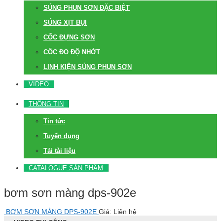
SÚNG PHUN SƠN ĐẶC BIỆT
SÚNG XỊT BỤI
CỐC ĐỰNG SƠN
CỐC ĐO ĐỘ NHỚT
LINH KIỆN SÚNG PHUN SƠN
VIDEO
THÔNG TIN
Tin tức
Tuyển dụng
Tải tài liệu
CATALOGUE SẢN PHẨM
bơm sơn màng dps-902e
BƠM SƠN MÀNG DPS-902E
Giá: Liên hệ