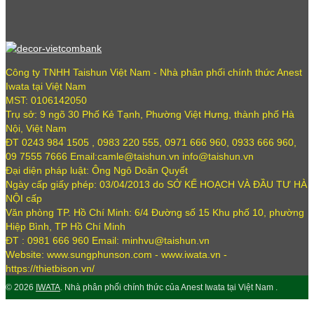
Công ty TNHH Taishun Việt Nam - Nhà phân phối chính thức Anest
Iwata tại Việt Nam
MST: 0106142050
Trụ sở: 9 ngõ 30 Phố Kẻ Tạnh, Phường Việt Hưng, thành phố Hà
Nội, Việt Nam
ĐT 0243 984 1505 , 0983 220 555, 0971 666 960, 0933 666 960,
09 7555 7666 Email:camle@taishun.vn info@taishun.vn
Đại diện pháp luật: Ông Ngô Doãn Quyết
Ngày cấp giấy phép: 03/04/2013 do SỞ KẾ HOẠCH VÀ ĐẦU TƯ HÀ
NỘI cấp
Văn phòng TP. Hồ Chí Minh: 6/4 Đường số 15 Khu phố 10, phường
Hiệp Bình, TP Hồ Chí Minh
ĐT : 0981 666 960 Email: minhvu@taishun.vn
Website: www.sungphunson.com - www.iwata.vn -
https://thietbison.vn/
© 2026
IWATA
. Nhà phân phối chính thức của Anest Iwata tại Việt Nam .