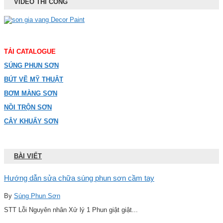
VIDEO THI CÔNG
TẢI CATALOGUE
SÚNG PHUN SƠN
BÚT VẼ MỸ THUẬT
BƠM MÀNG SƠN
NỒI TRỘN SƠN
CÂY KHUẤY SƠN
BÀI VIẾT
Hướng dẫn sửa chữa súng phun sơn cầm tay
By
Súng Phun Sơn
STT Lỗi Nguyên nhân Xử lý 1 Phun giật giật...