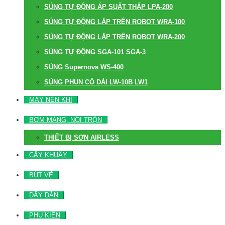
SÚNG TỰ ĐỘNG ÁP SUẤT THẤP LPA-200
SÚNG TỰ ĐỘNG LẮP TRÊN ROBOT WRA-100
SÚNG TỰ ĐỘNG LẮP TRÊN ROBOT WRA-200
SÚNG TỰ ĐỘNG SGA-101 SGA-3
SÚNG Supernova WS-400
SÚNG PHUN CỔ DÀI LW-10B LW1
MÁY NÉN KHÍ
BƠM MÀNG, NỒI TRỘN
THIẾT BỊ SƠN AIRLESS
CÂY KHUẤY
BÚT VẼ
DÂY DẪN
PHỤ KIỆN