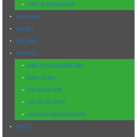
THIẾT BỊ SƠN AIRLESS
CÂY KHUẤY
BÚT VẼ
DÂY DẪN
PHỤ KIỆN
SÚNG PHUN SƠN ĐẶC BIỆT
SÚNG XỊT BỤI
CỐC ĐỰNG SƠN
CỐC ĐO ĐỘ NHỚT
LINH KIỆN SÚNG PHUN SƠN
VIDEO