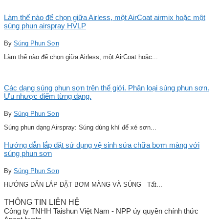
Làm thế nào để chọn giữa Airless, một AirCoat airmix hoặc một
súng phun airspray HVLP
By
Súng Phun Sơn
Làm thế nào để chọn giữa Airless, một AirCoat hoặc...
Các dạng súng phun sơn trên thế giới. Phân loại súng phun sơn.
Ưu nhược điểm từng dạng.
By
Súng Phun Sơn
Súng phun dạng Airspray: Súng dùng khí để xé sơn...
Hướng dẫn lắp đặt sử dụng vệ sinh sửa chữa bơm màng với
súng phun sơn
By
Súng Phun Sơn
HƯỚNG DẪN LẮP ĐẶT BƠM MÀNG VÀ SÚNG Tất...
THÔNG TIN LIÊN HỆ
Công ty TNHH Taishun Việt Nam - NPP ủy quyền chính thức