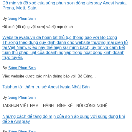
Độ mịn và độ xoè của súng phun sơn dòng airspray Anest Iwata,
Prona, Meiji, Sata..
By
Súng Phun Sơn
Độ xoè (độ rộng vệt sơn) và độ mịn (kích...
Website iwata.vn đã hoàn tất thủ tục thông báo với Bộ Công
Thương theo đúng quy định dành cho website thương mại điện tử
tại Việt Nam. Điều này thể hiện sự minh bạch, uy tín và cam kết
tuân thủ pháp luật của doanh nghiệp trong hoạt động kinh doanh
trực tuyến.
By
Súng Phun Sơn
Việc website được xác nhận thông báo với Bộ Công...
Taishun tới thăm trụ sở Anest Iwata Nhật Bản
By
Súng Phun Sơn
TAISHUN VIỆT NAM – HÀNH TRÌNH KẾT NỐI CÔNG NGHỆ...
Những cách để tăng độ mịn của sơn áp dụng với súng dùng khí
để xé Airspray
By
Súng Phun Sơn