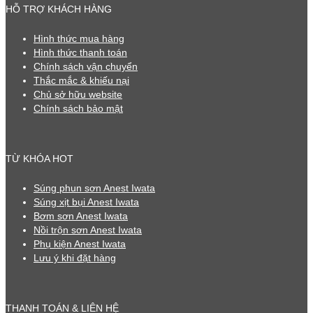
HỖ TRỢ KHÁCH HÀNG
Hình thức mua hàng
Hình thức thanh toán
Chính sách vận chuyển
Thắc mắc & khiếu nại
Chủ sở hữu website
Chính sách bảo mật
TỪ KHÓA HOT
Súng phun sơn Anest Iwata
Súng xịt bụi Anest Iwata
Bơm sơn Anest Iwata
Nồi trộn sơn Anest Iwata
Phụ kiện Anest Iwata
Lưu ý khi đặt hàng
THANH TOÁN & LIÊN HỆ