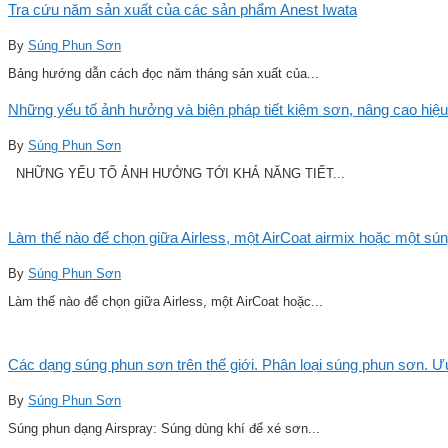
Tra cứu năm sản xuất của các sản phẩm Anest Iwata
By
Súng Phun Sơn
Bảng hướng dẫn cách đọc năm tháng sản xuất của...
Những yếu tố ảnh hưởng và biện pháp tiết kiệm sơn, nâng cao hiệu
By
Súng Phun Sơn
NHỮNG YẾU TỐ ẢNH HƯỞNG TỚI KHẢ NĂNG TIẾT...
Làm thế nào để chọn giữa Airless, một AirCoat airmix hoặc một sú
By
Súng Phun Sơn
Làm thế nào để chọn giữa Airless, một AirCoat hoặc...
Các dạng súng phun sơn trên thế giới. Phân loại súng phun sơn. 
By
Súng Phun Sơn
Súng phun dạng Airspray: Súng dùng khí để xé sơn...