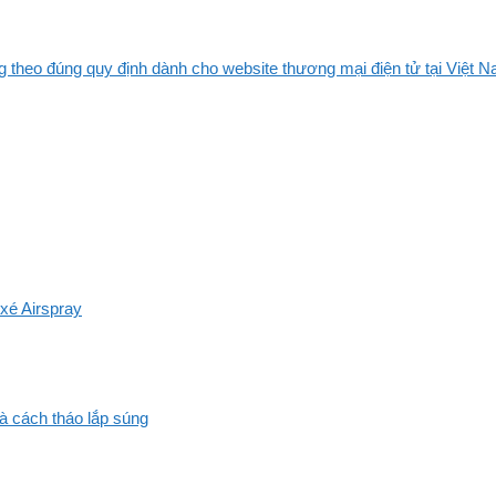
 theo đúng quy định dành cho website thương mại điện tử tại Việt Na
xé Airspray
và cách tháo lắp súng