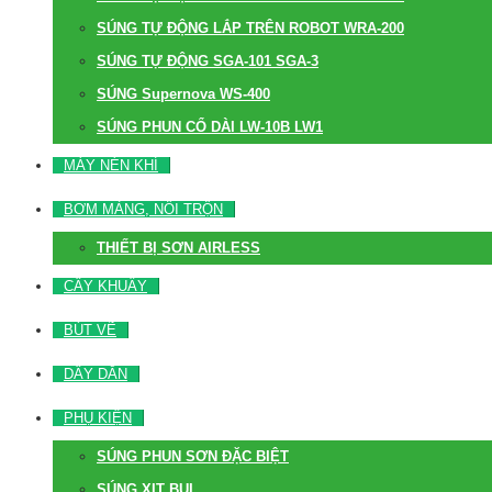
SÚNG TỰ ĐỘNG LẮP TRÊN ROBOT WRA-200
SÚNG TỰ ĐỘNG SGA-101 SGA-3
SÚNG Supernova WS-400
SÚNG PHUN CỔ DÀI LW-10B LW1
MÁY NÉN KHÍ
BƠM MÀNG, NỒI TRỘN
THIẾT BỊ SƠN AIRLESS
CÂY KHUẤY
BÚT VẼ
DÂY DẪN
PHỤ KIỆN
SÚNG PHUN SƠN ĐẶC BIỆT
SÚNG XỊT BỤI