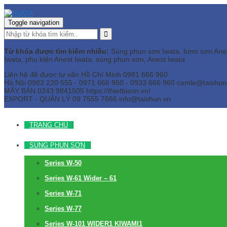
Toggle navigation
Từ khóa được tìm kiếm nhiều:
Súng phun sơn Iwata, bơm sơn Anest 
Iwata, phụ kiện Anest Iwata, súng phun sơn, Anest Iwata
Liên hệ để được tư vấn
Hồ Chí Minh
0981 666 960
Hà Nội
0983 220 555 - 0971 666 960 - 0933 666 960
camle@taishun
MÁY BÀN
0243 9841505 https://thietbison.vn/
EXPORT - QUẢN LÝ
09 7555 7666
info@taishun.vn
TRANG CHỦ
SÚNG PHUN SƠN
Series W-50
Series W-61 Wider – 61
Series W-71
Series W-77
Series W-101 WIDER1 KIWAMI1