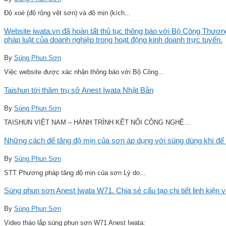
Độ xoè (độ rộng vệt sơn) và độ mịn (kích...
Website iwata.vn đã hoàn tất thủ tục thông báo với Bộ Công Thương
pháp luật của doanh nghiệp trong hoạt động kinh doanh trực tuyến.
By
Súng Phun Sơn
Việc website được xác nhận thông báo với Bộ Công...
Taishun tới thăm trụ sở Anest Iwata Nhật Bản
By
Súng Phun Sơn
TAISHUN VIỆT NAM – HÀNH TRÌNH KẾT NỐI CÔNG NGHỆ...
Những cách để tăng độ mịn của sơn áp dụng với súng dùng khí để 
By
Súng Phun Sơn
STT Phương pháp tăng độ mịn của sơn Lý do...
Súng phun sơn Anest Iwata W71. Chia sẻ cấu tạo chi tiết linh kiện 
By
Súng Phun Sơn
Video tháo lắp súng phun sơn W71 Anest Iwata: