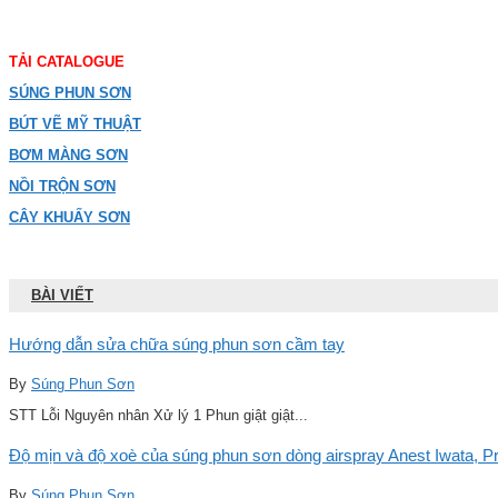
TẢI CATALOGUE
SÚNG PHUN SƠN
BÚT VẼ MỸ THUẬT
BƠM MÀNG SƠN
NỒI TRỘN SƠN
CÂY KHUẤY SƠN
BÀI VIẾT
Hướng dẫn sửa chữa súng phun sơn cầm tay
By
Súng Phun Sơn
STT Lỗi Nguyên nhân Xử lý 1 Phun giật giật...
Độ mịn và độ xoè của súng phun sơn dòng airspray Anest Iwata, Pro
By
Súng Phun Sơn