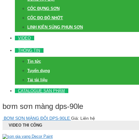
CỐC ĐỰNG SƠN
CỐC ĐO ĐỘ NHỚT
LINH KIỆN SÚNG PHUN SƠN
VIDEO
THÔNG TIN
Tin tức
Tuyển dụng
Tải tài liệu
CATALOGUE SẢN PHẨM
bơm sơn màng dps-90le
BƠM SƠN MÀNG ĐÔI DPS-90LE
Giá: Liên hệ
VIDEO THI CÔNG