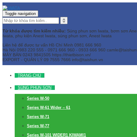
Toggle navigation
Từ khóa được tìm kiếm nhiều:
Súng phun sơn Iwata, bơm sơn Anest 
Iwata, phụ kiện Anest Iwata, súng phun sơn, Anest Iwata
Liên hệ để được tư vấn
Hồ Chí Minh
0981 666 960
Hà Nội
0983 220 555 - 0971 666 960 - 0933 666 960
camle@taishun
MÁY BÀN
0243 9841505 https://thietbison.vn/
EXPORT - QUẢN LÝ
09 7555 7666
info@taishun.vn
TRANG CHỦ
SÚNG PHUN SƠN
Series W-50
Series W-61 Wider – 61
Series W-71
Series W-77
Series W-101 WIDER1 KIWAMI1