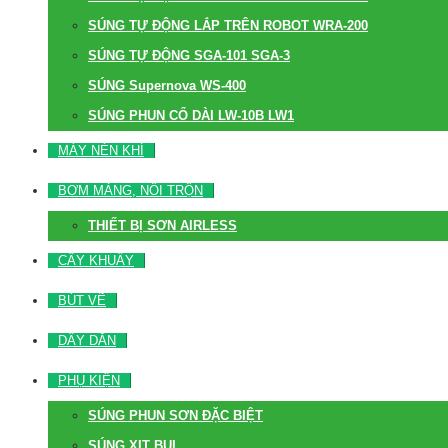
SÚNG TỰ ĐỘNG LẮP TRÊN ROBOT WRA-200
SÚNG TỰ ĐỘNG SGA-101 SGA-3
SÚNG Supernova WS-400
SÚNG PHUN CỔ DÀI LW-10B LW1
MÁY NÉN KHÍ
BƠM MÀNG, NỒI TRỘN
THIẾT BỊ SƠN AIRLESS
CÂY KHUẤY
BÚT VẼ
DÂY DẪN
PHỤ KIỆN
SÚNG PHUN SƠN ĐẶC BIỆT
SÚNG XỊT BỤI