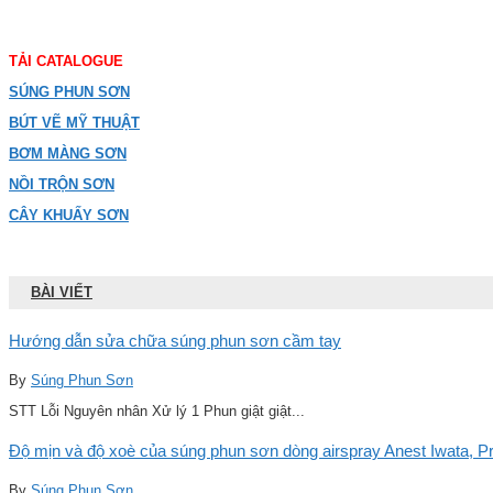
TẢI CATALOGUE
SÚNG PHUN SƠN
BÚT VẼ MỸ THUẬT
BƠM MÀNG SƠN
NỒI TRỘN SƠN
CÂY KHUẤY SƠN
BÀI VIẾT
Hướng dẫn sửa chữa súng phun sơn cầm tay
By
Súng Phun Sơn
STT Lỗi Nguyên nhân Xử lý 1 Phun giật giật...
Độ mịn và độ xoè của súng phun sơn dòng airspray Anest Iwata, Pro
By
Súng Phun Sơn