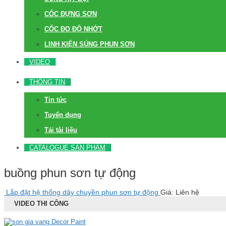
CỐC ĐỰNG SƠN
CỐC ĐO ĐỘ NHỚT
LINH KIỆN SÚNG PHUN SƠN
VIDEO
THÔNG TIN
Tin tức
Tuyển dụng
Tải tài liệu
CATALOGUE SẢN PHẨM
buồng phun sơn tự động
Lắp đặt hệ thống dây chuyền phun sơn tự động
Giá: Liên hệ
VIDEO THI CÔNG