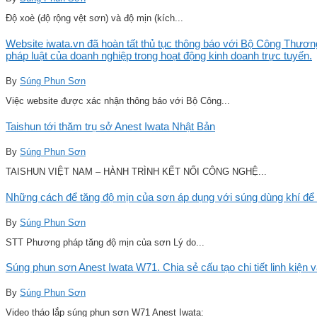
Độ xoè (độ rộng vệt sơn) và độ mịn (kích...
Website iwata.vn đã hoàn tất thủ tục thông báo với Bộ Công Thương
pháp luật của doanh nghiệp trong hoạt động kinh doanh trực tuyến.
By
Súng Phun Sơn
Việc website được xác nhận thông báo với Bộ Công...
Taishun tới thăm trụ sở Anest Iwata Nhật Bản
By
Súng Phun Sơn
TAISHUN VIỆT NAM – HÀNH TRÌNH KẾT NỐI CÔNG NGHỆ...
Những cách để tăng độ mịn của sơn áp dụng với súng dùng khí để 
By
Súng Phun Sơn
STT Phương pháp tăng độ mịn của sơn Lý do...
Súng phun sơn Anest Iwata W71. Chia sẻ cấu tạo chi tiết linh kiện 
By
Súng Phun Sơn
Video tháo lắp súng phun sơn W71 Anest Iwata: