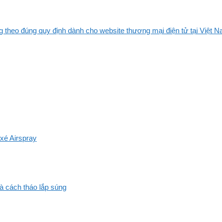
 theo đúng quy định dành cho website thương mại điện tử tại Việt Na
xé Airspray
và cách tháo lắp súng