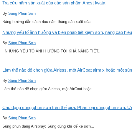
Tra cứu năm sản xuất của các sản phẩm Anest Iwata
By
Súng Phun Sơn
Bảng hướng dẫn cách đọc năm tháng sản xuất của...
Những yếu tố ảnh hưởng và biện pháp tiết kiệm sơn, nâng cao hiệu
By
Súng Phun Sơn
NHỮNG YẾU TỐ ẢNH HƯỞNG TỚI KHẢ NĂNG TIẾT...
Làm thế nào để chọn giữa Airless, một AirCoat airmix hoặc một sú
By
Súng Phun Sơn
Làm thế nào để chọn giữa Airless, một AirCoat hoặc...
Các dạng súng phun sơn trên thế giới. Phân loại súng phun sơn. 
By
Súng Phun Sơn
Súng phun dạng Airspray: Súng dùng khí để xé sơn...