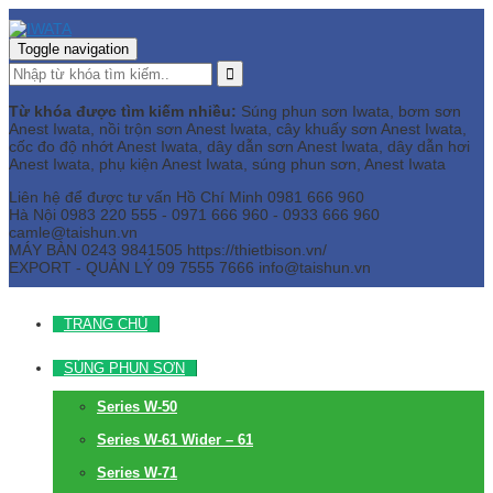
Toggle navigation
Từ khóa được tìm kiếm nhiều:
Súng phun sơn Iwata, bơm sơn
Anest Iwata, nồi trộn sơn Anest Iwata, cây khuấy sơn Anest Iwata,
cốc đo độ nhớt Anest Iwata, dây dẫn sơn Anest Iwata, dây dẫn hơi
Anest Iwata, phụ kiện Anest Iwata, súng phun sơn, Anest Iwata
Liên hệ để được tư vấn
Hồ Chí Minh
0981 666 960
Hà Nội
0983 220 555 - 0971 666 960 - 0933 666 960
camle@taishun.vn
MÁY BÀN
0243 9841505 https://thietbison.vn/
EXPORT - QUẢN LÝ
09 7555 7666
info@taishun.vn
TRANG CHỦ
SÚNG PHUN SƠN
Series W-50
Series W-61 Wider – 61
Series W-71