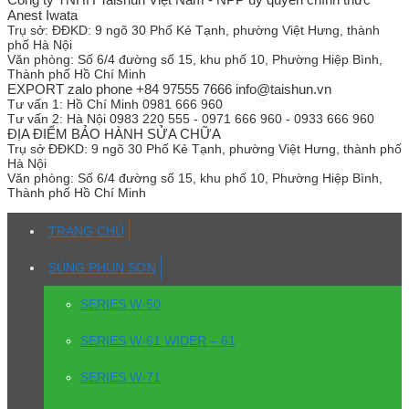
Anest Iwata
Trụ sở:
ĐĐKD: 9 ngõ 30 Phố Kẻ Tạnh, phường Việt Hưng, thành
phố Hà Nội
Văn phòng:
Số 6/4 đường số 15, khu phố 10, Phường Hiệp Bình,
Thành phố Hồ Chí Minh
EXPORT zalo phone +84 97555 7666 info@taishun.vn
Tư vấn 1:
Hồ Chí Minh 0981 666 960
Tư vấn 2:
Hà Nội 0983 220 555 - 0971 666 960 - 0933 666 960
ĐỊA ĐIỂM BẢO HÀNH SỬA CHỮA
Trụ sở
ĐĐKD: 9 ngõ 30 Phố Kẻ Tạnh, phường Việt Hưng, thành phố
Hà Nội
Văn phòng:
Số 6/4 đường số 15, khu phố 10, Phường Hiệp Bình,
Thành phố Hồ Chí Minh
TRANG CHỦ
SÚNG PHUN SƠN
SERIES W-50
SERIES W-61 WIDER – 61
SERIES W-71