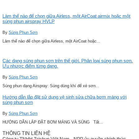
Làm thế nào để chọn giữa Airless, một AirCoat airmix hoặc một
súng phun airspray HVLP
By
Súng Phun Sơn
Làm thế nào để chọn giữa Airless, một AirCoat hoặc...
Các dạng súng phun sơn trên thế giới. Phân loại súng phun sơn.
Ưu nhược điểm từng dạng.
By
Súng Phun Sơn
Súng phun dạng Airspray: Súng dùng khí để xé sơn...
Hướng dẫn lắp đặt sử dụng vệ sinh sửa chữa bơm màng với
súng phun sơn
By
Súng Phun Sơn
HƯỚNG DẪN LẮP ĐẶT BƠM MÀNG VÀ SÚNG Tất...
THÔNG TIN LIÊN HỆ
Công ty TNHH Taishun Việt Nam - NPP ủy quyền chính thức