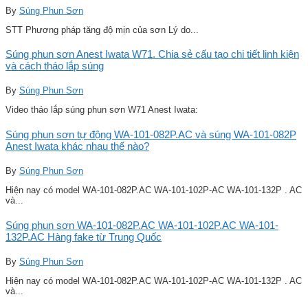
By
Súng Phun Sơn
STT Phương pháp tăng độ mịn của sơn Lý do...
Súng phun sơn Anest Iwata W71. Chia sẻ cấu tạo chi tiết linh kiện
và cách tháo lắp súng
By
Súng Phun Sơn
Video tháo lắp súng phun sơn W71 Anest Iwata:
Súng phun sơn tự động WA-101-082P.AC và súng WA-101-082P
Anest Iwata khác nhau thế nào?
By
Súng Phun Sơn
Hiện nay có model WA-101-082P.AC WA-101-102P-AC WA-101-132P . AC
và...
Súng phun sơn WA-101-082P.AC WA-101-102P.AC WA-101-
132P.AC Hàng fake từ Trung Quốc
By
Súng Phun Sơn
Hiện nay có model WA-101-082P.AC WA-101-102P-AC WA-101-132P . AC
và...