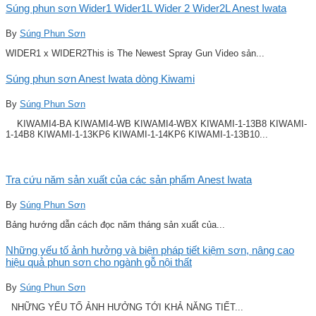
Súng phun sơn Wider1 Wider1L Wider 2 Wider2L Anest Iwata
By
Súng Phun Sơn
WIDER1 x WIDER2This is The Newest Spray Gun Video sản...
Súng phun sơn Anest Iwata dòng Kiwami
By
Súng Phun Sơn
KIWAMI4-BA KIWAMI4-WB KIWAMI4-WBX KIWAMI-1-13B8 KIWAMI-
1-14B8 KIWAMI-1-13KP6 KIWAMI-1-14KP6 KIWAMI-1-13B10...
Tra cứu năm sản xuất của các sản phẩm Anest Iwata
By
Súng Phun Sơn
Bảng hướng dẫn cách đọc năm tháng sản xuất của...
Những yếu tố ảnh hưởng và biện pháp tiết kiệm sơn, nâng cao
hiệu quả phun sơn cho ngành gỗ nội thất
By
Súng Phun Sơn
NHỮNG YẾU TỐ ẢNH HƯỞNG TỚI KHẢ NĂNG TIẾT...