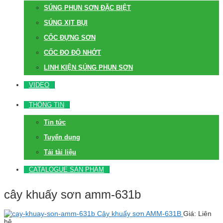
SÚNG PHUN SƠN ĐẶC BIỆT
SÚNG XỊT BỤI
CỐC ĐỰNG SƠN
CỐC ĐO ĐỘ NHỚT
LINH KIỆN SÚNG PHUN SƠN
VIDEO
THÔNG TIN
Tin tức
Tuyển dụng
Tải tài liệu
CATALOGUE SẢN PHẨM
cây khuấy sơn amm-631b
Cây khuấy sơn AMM-631B
Giá: Liên
hệ