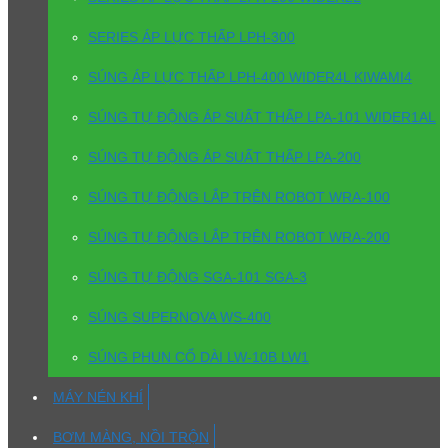
SERIES ÁP LỰC THẤP LPH-300
SÚNG ÁP LỰC THẤP LPH-400 WIDER4L KIWAMI4
SÚNG TỰ ĐỘNG ÁP SUẤT THẤP LPA-101 WIDER1AL
SÚNG TỰ ĐỘNG ÁP SUẤT THẤP LPA-200
SÚNG TỰ ĐỘNG LẮP TRÊN ROBOT WRA-100
SÚNG TỰ ĐỘNG LẮP TRÊN ROBOT WRA-200
SÚNG TỰ ĐỘNG SGA-101 SGA-3
SÚNG SUPERNOVA WS-400
SÚNG PHUN CỔ DÀI LW-10B LW1
MÁY NÉN KHÍ
BƠM MÀNG, NỒI TRỘN