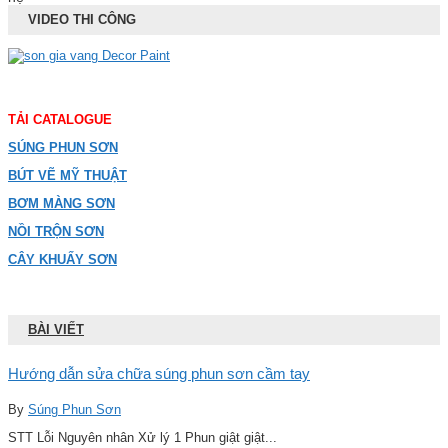
VIDEO THI CÔNG
TẢI CATALOGUE
SÚNG PHUN SƠN
BÚT VẼ MỸ THUẬT
BƠM MÀNG SƠN
NỒI TRỘN SƠN
CÂY KHUẤY SƠN
BÀI VIẾT
Hướng dẫn sửa chữa súng phun sơn cầm tay
By
Súng Phun Sơn
STT Lỗi Nguyên nhân Xử lý 1 Phun giật giật...