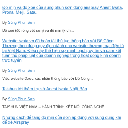
Độ mịn và độ xoè của súng phun sơn dòng airspray Anest Iwata,
Prona, Meiji, Sata..
By
Súng Phun Sơn
Độ xoè (độ rộng vệt sơn) và độ mịn (kích...
Website iwata.vn đã hoàn tất thủ tục thông báo với Bộ Công
Thương theo đúng quy định dành cho website thương mại điện tử
tại Việt Nam. Điều này thể hiện sự minh bạch, uy tín và cam kết
tuân thủ pháp luật của doanh nghiệp trong hoạt động kinh doanh
trực tuyến.
By
Súng Phun Sơn
Việc website được xác nhận thông báo với Bộ Công...
Taishun tới thăm trụ sở Anest Iwata Nhật Bản
By
Súng Phun Sơn
TAISHUN VIỆT NAM – HÀNH TRÌNH KẾT NỐI CÔNG NGHỆ...
Những cách để tăng độ mịn của sơn áp dụng với súng dùng khí
để xé Airspray