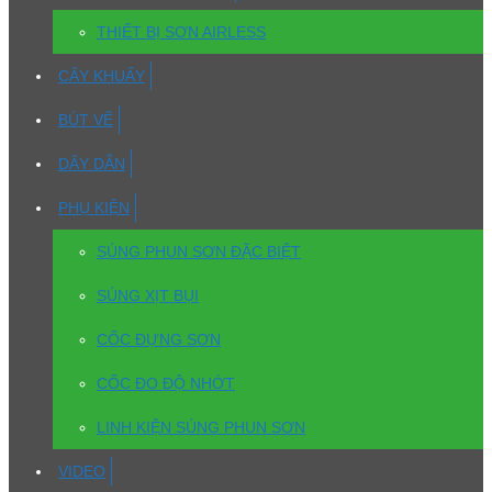
THIẾT BỊ SƠN AIRLESS
CÂY KHUẤY
BÚT VẼ
DÂY DẪN
PHỤ KIỆN
SÚNG PHUN SƠN ĐẶC BIỆT
SÚNG XỊT BỤI
CỐC ĐỰNG SƠN
CỐC ĐO ĐỘ NHỚT
LINH KIỆN SÚNG PHUN SƠN
VIDEO