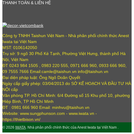
THANH TOÁN & LIÊN HỆ
Công ty TNHH Taishun Việt Nam - Nhà phân phối chính thức Anest
Iwata tại Việt Nam
MST: 0106142050
Trụ sở: 9 ngõ 30 Phố Kẻ Tạnh, Phường Việt Hưng, thành phố Hà
Nội, Việt Nam
ĐT 0243 984 1505 , 0983 220 555, 0971 666 960, 0933 666 960,
09 7555 7666 Email:camle@taishun.vn info@taishun.vn
Đại diện pháp luật: Ông Ngô Doãn Quyết
Ngày cấp giấy phép: 03/04/2013 do SỞ KẾ HOẠCH VÀ ĐẦU TƯ HÀ
NỘI cấp
Văn phòng TP. Hồ Chí Minh: 6/4 Đường số 15 Khu phố 10, phường
Hiệp Bình, TP Hồ Chí Minh
ĐT : 0981 666 960 Email: minhvu@taishun.vn
Website: www.sungphunson.com - www.iwata.vn -
https://thietbison.vn/
© 2026
IWATA
. Nhà phân phối chính thức của Anest Iwata tại Việt Nam .