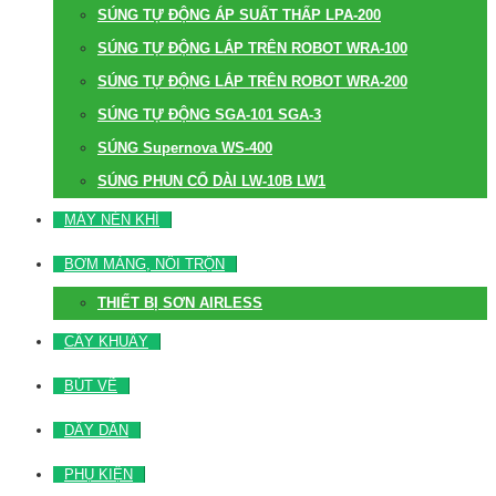
SÚNG TỰ ĐỘNG ÁP SUẤT THẤP LPA-200
SÚNG TỰ ĐỘNG LẮP TRÊN ROBOT WRA-100
SÚNG TỰ ĐỘNG LẮP TRÊN ROBOT WRA-200
SÚNG TỰ ĐỘNG SGA-101 SGA-3
SÚNG Supernova WS-400
SÚNG PHUN CỔ DÀI LW-10B LW1
MÁY NÉN KHÍ
BƠM MÀNG, NỒI TRỘN
THIẾT BỊ SƠN AIRLESS
CÂY KHUẤY
BÚT VẼ
DÂY DẪN
PHỤ KIỆN