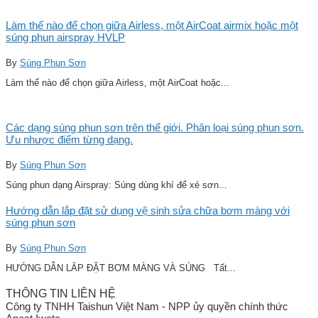
Làm thế nào để chọn giữa Airless, một AirCoat airmix hoặc một
súng phun airspray HVLP
By
Súng Phun Sơn
Làm thế nào để chọn giữa Airless, một AirCoat hoặc...
Các dạng súng phun sơn trên thế giới. Phân loại súng phun sơn.
Ưu nhược điểm từng dạng.
By
Súng Phun Sơn
Súng phun dạng Airspray: Súng dùng khí để xé sơn...
Hướng dẫn lắp đặt sử dụng vệ sinh sửa chữa bơm màng với
súng phun sơn
By
Súng Phun Sơn
HƯỚNG DẪN LẮP ĐẶT BƠM MÀNG VÀ SÚNG Tất...
THÔNG TIN LIÊN HỆ
Công ty TNHH Taishun Việt Nam - NPP ủy quyền chính thức