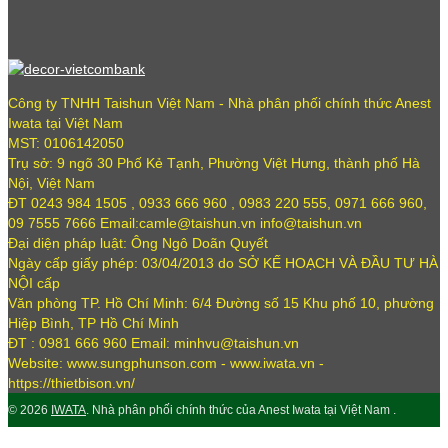
Công ty TNHH Taishun Việt Nam - Nhà phân phối chính thức Anest
Iwata tại Việt Nam
MST: 0106142050
Trụ sở: 9 ngõ 30 Phố Kẻ Tạnh, Phường Việt Hưng, thành phố Hà
Nội, Việt Nam
ĐT 0243 984 1505 , 0933 666 960 , 0983 220 555, 0971 666 960,
09 7555 7666 Email:camle@taishun.vn info@taishun.vn
Đại diện pháp luật: Ông Ngô Doãn Quyết
Ngày cấp giấy phép: 03/04/2013 do SỞ KẾ HOẠCH VÀ ĐẦU TƯ HÀ
NỘI cấp
Văn phòng TP. Hồ Chí Minh: 6/4 Đường số 15 Khu phố 10, phường
Hiệp Bình, TP Hồ Chí Minh
ĐT : 0981 666 960 Email: minhvu@taishun.vn
Website: www.sungphunson.com - www.iwata.vn -
https://thietbison.vn/
© 2026
IWATA
. Nhà phân phối chính thức của Anest Iwata tại Việt Nam .