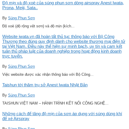
Độ mịn và độ xoè của súng phun sơn dòng airspray Anest Iwata,
Prona, Meiji, Sata..
By
Súng Phun Sơn
Độ xoè (độ rộng vệt sơn) và độ mịn (kích...
Website iwata.vn đã hoàn tất thủ tục thông báo với Bộ Công
Thương theo đúng quy định dành cho website thương mại điện tử
tại Việt Nam. Điều này thể hiện sự minh bạch, uy tín và cam kết
tuân thủ pháp luật của doanh nghiệp trong hoạt động kinh doanh
trực tuyến.
By
Súng Phun Sơn
Việc website được xác nhận thông báo với Bộ Công...
Taishun tới thăm trụ sở Anest Iwata Nhật Bản
By
Súng Phun Sơn
TAISHUN VIỆT NAM – HÀNH TRÌNH KẾT NỐI CÔNG NGHỆ...
Những cách để tăng độ mịn của sơn áp dụng với súng dùng khí
để xé Airspray
By
Súng Phun Sơn