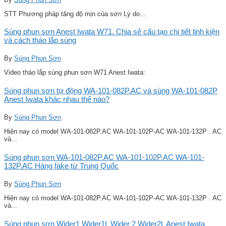
STT Phương pháp tăng độ mịn của sơn Lý do...
Súng phun sơn Anest Iwata W71. Chia sẻ cấu tạo chi tiết linh kiện
và cách tháo lắp súng
By
Súng Phun Sơn
Video tháo lắp súng phun sơn W71 Anest Iwata:
Súng phun sơn tự động WA-101-082P.AC và súng WA-101-082P
Anest Iwata khác nhau thế nào?
By
Súng Phun Sơn
Hiện nay có model WA-101-082P.AC WA-101-102P-AC WA-101-132P . AC
và...
Súng phun sơn WA-101-082P.AC WA-101-102P.AC WA-101-
132P.AC Hàng fake từ Trung Quốc
By
Súng Phun Sơn
Hiện nay có model WA-101-082P.AC WA-101-102P-AC WA-101-132P . AC
và...
Súng phun sơn Wider1 Wider1L Wider 2 Wider2L Anest Iwata