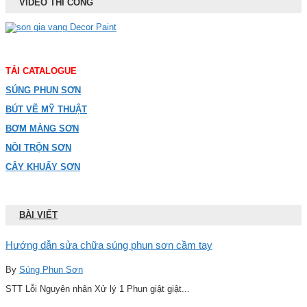
VIDEO THI CÔNG
TẢI CATALOGUE
SÚNG PHUN SƠN
BÚT VẼ MỸ THUẬT
BƠM MÀNG SƠN
NỒI TRỘN SƠN
CÂY KHUẤY SƠN
BÀI VIẾT
Hướng dẫn sửa chữa súng phun sơn cầm tay
By
Súng Phun Sơn
STT Lỗi Nguyên nhân Xử lý 1 Phun giật giật...