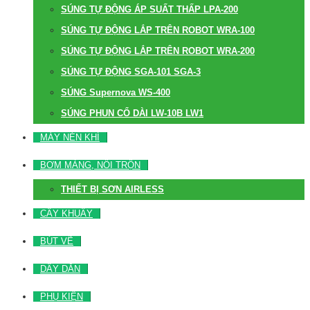
SÚNG TỰ ĐỘNG ÁP SUẤT THẤP LPA-200
SÚNG TỰ ĐỘNG LẮP TRÊN ROBOT WRA-100
SÚNG TỰ ĐỘNG LẮP TRÊN ROBOT WRA-200
SÚNG TỰ ĐỘNG SGA-101 SGA-3
SÚNG Supernova WS-400
SÚNG PHUN CỔ DÀI LW-10B LW1
MÁY NÉN KHÍ
BƠM MÀNG, NỒI TRỘN
THIẾT BỊ SƠN AIRLESS
CÂY KHUẤY
BÚT VẼ
DÂY DẪN
PHỤ KIỆN