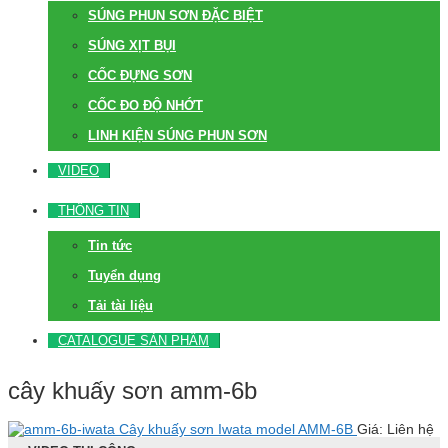
SÚNG PHUN SƠN ĐẶC BIỆT
SÚNG XỊT BỤI
CỐC ĐỰNG SƠN
CỐC ĐO ĐỘ NHỚT
LINH KIỆN SÚNG PHUN SƠN
VIDEO
THÔNG TIN
Tin tức
Tuyển dụng
Tải tài liệu
CATALOGUE SẢN PHẨM
cây khuấy sơn amm-6b
Cây khuấy sơn Iwata model AMM-6B
Giá: Liên hệ