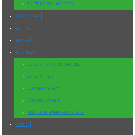
THIẾT BỊ SƠN AIRLESS
CÂY KHUẤY
BÚT VẼ
DÂY DẪN
PHỤ KIỆN
SÚNG PHUN SƠN ĐẶC BIỆT
SÚNG XỊT BỤI
CỐC ĐỰNG SƠN
CỐC ĐO ĐỘ NHỚT
LINH KIỆN SÚNG PHUN SƠN
VIDEO