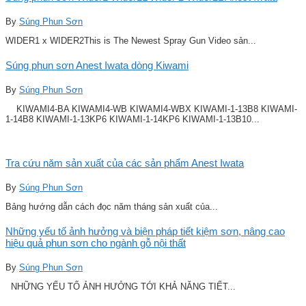
By
Súng Phun Sơn
WIDER1 x WIDER2This is The Newest Spray Gun Video sản...
Súng phun sơn Anest Iwata dòng Kiwami
By
Súng Phun Sơn
KIWAMI4-BA KIWAMI4-WB KIWAMI4-WBX KIWAMI-1-13B8 KIWAMI-
1-14B8 KIWAMI-1-13KP6 KIWAMI-1-14KP6 KIWAMI-1-13B10...
Tra cứu năm sản xuất của các sản phẩm Anest Iwata
By
Súng Phun Sơn
Bảng hướng dẫn cách đọc năm tháng sản xuất của...
Những yếu tố ảnh hưởng và biện pháp tiết kiệm sơn, nâng cao
hiệu quả phun sơn cho ngành gỗ nội thất
By
Súng Phun Sơn
NHỮNG YẾU TỐ ẢNH HƯỞNG TỚI KHẢ NĂNG TIẾT...