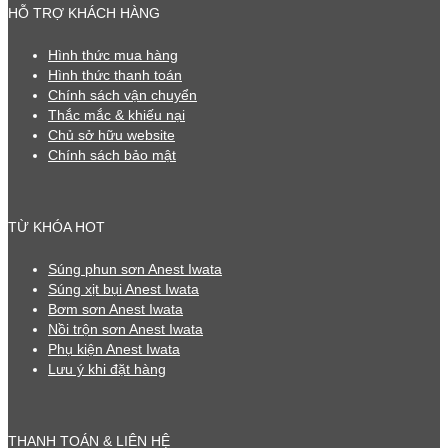
HỖ TRỢ KHÁCH HÀNG
Hình thức mua hàng
Hình thức thanh toán
Chính sách vận chuyển
Thắc mắc & khiếu nại
Chủ sở hữu website
Chính sách bảo mật
TỪ KHÓA HOT
Súng phun sơn Anest Iwata
Súng xịt bụi Anest Iwata
Bơm sơn Anest Iwata
Nồi trộn sơn Anest Iwata
Phụ kiện Anest Iwata
Lưu ý khi đặt hàng
THANH TOÁN & LIÊN HỆ