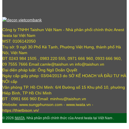
Công ty TNHH Taishun Việt Nam - Nhà phân phối chính thức Anest
Iwata tại Việt Nam
MST: 0106142050
Trụ sở: 9 ngõ 30 Phố Kẻ Tạnh, Phường Việt Hưng, thành phố Hà
Nội, Việt Nam
ĐT 0243 984 1505 , 0983 220 555, 0971 666 960, 0933 666 960,
09 7555 7666 Email:camle@taishun.vn info@taishun.vn
Đại diện pháp luật: Ông Ngô Doãn Quyết
Ngày cấp giấy phép: 03/04/2013 do SỞ KẾ HOẠCH VÀ ĐẦU TƯ HÀ
NỘI cấp
Văn phòng TP. Hồ Chí Minh: 6/4 Đường số 15 Khu phố 10, phường
Hiệp Bình, TP Hồ Chí Minh
ĐT : 0981 666 960 Email: minhvu@taishun.vn
Website: www.sungphunson.com - www.iwata.vn -
https://thietbison.vn/
© 2026
IWATA
. Nhà phân phối chính thức của Anest Iwata tại Việt Nam .