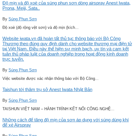
Độ mịn và độ xoè của súng phun sơn dòng airspray Anest Iwata,
Prona, Meiji, Sata..
By
Súng Phun Sơn
Độ xoè (độ rộng vệt sơn) và độ mịn (kích...
Website iwata.vn đã hoàn tất thủ tục thông báo với Bộ Công
Thương theo đúng quy định dành cho website thương mại điện tử
tại Việt Nam. Điều này thể hiện sự minh bạch, uy tín và cam kết
tuân thủ pháp luật của doanh nghiệp trong hoạt động kinh doanh
trực tuyến.
By
Súng Phun Sơn
Việc website được xác nhận thông báo với Bộ Công...
Taishun tới thăm trụ sở Anest Iwata Nhật Bản
By
Súng Phun Sơn
TAISHUN VIỆT NAM – HÀNH TRÌNH KẾT NỐI CÔNG NGHỆ...
Những cách để tăng độ mịn của sơn áp dụng với súng dùng khí
để xé Airspray
By
Súng Phun Sơn