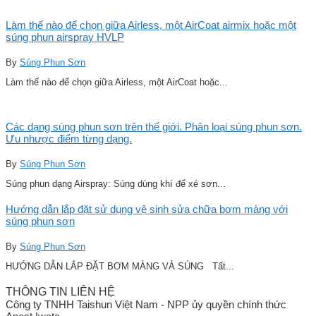
Làm thế nào để chọn giữa Airless, một AirCoat airmix hoặc một
súng phun airspray HVLP
By
Súng Phun Sơn
Làm thế nào để chọn giữa Airless, một AirCoat hoặc...
Các dạng súng phun sơn trên thế giới. Phân loại súng phun sơn.
Ưu nhược điểm từng dạng.
By
Súng Phun Sơn
Súng phun dạng Airspray: Súng dùng khí để xé sơn...
Hướng dẫn lắp đặt sử dụng vệ sinh sửa chữa bơm màng với
súng phun sơn
By
Súng Phun Sơn
HƯỚNG DẪN LẮP ĐẶT BƠM MÀNG VÀ SÚNG Tất...
THÔNG TIN LIÊN HỆ
Công ty TNHH Taishun Việt Nam - NPP ủy quyền chính thức