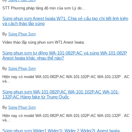
STT Phương pháp tăng độ mịn của sơn Lý do...
Súng phun sơn Anest Iwata W71. Chia sẻ cấu tạo chi tiết linh kiện
và cách tháo lắp súng
By
Súng Phun Sơn
Video tháo lắp súng phun sơn W71 Anest Iwata:
Súng phun sơn tự động WA-101-082P.AC và súng WA-101-082P
Anest Iwata khác nhau thế nào?
By
Súng Phun Sơn
Hiện nay có model WA-101-082P.AC WA-101-102P-AC WA-101-132P . AC
và...
Súng phun sơn WA-101-082P.AC WA-101-102P.AC WA-101-
132P.AC Hàng fake từ Trung Quốc
By
Súng Phun Sơn
Hiện nay có model WA-101-082P.AC WA-101-102P-AC WA-101-132P . AC
và...
Súng phun sơn Wider1 Wider1L Wider 2 Wider2L Anest Iwata