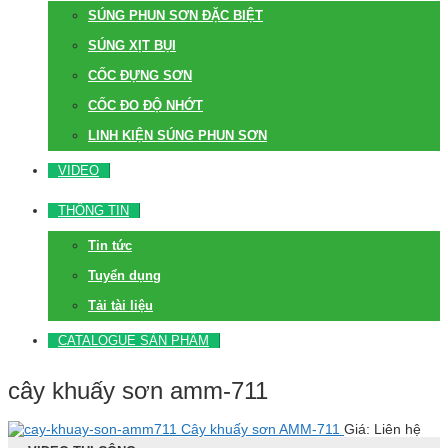
SÚNG PHUN SƠN ĐẶC BIỆT
SÚNG XỊT BỤI
CỐC ĐỰNG SƠN
CỐC ĐO ĐỘ NHỚT
LINH KIỆN SÚNG PHUN SƠN
VIDEO
THÔNG TIN
Tin tức
Tuyển dụng
Tải tài liệu
CATALOGUE SẢN PHẨM
cây khuấy sơn amm-711
Cây khuấy sơn AMM-711
Giá: Liên hệ