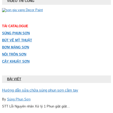
VIDEO THI CÔNG
TẢI CATALOGUE
SÚNG PHUN SƠN
BÚT VẼ MỸ THUẬT
BƠM MÀNG SƠN
NỒI TRỘN SƠN
CÂY KHUẤY SƠN
BÀI VIẾT
Hướng dẫn sửa chữa súng phun sơn cầm tay
By
Súng Phun Sơn
STT Lỗi Nguyên nhân Xử lý 1 Phun giật giật...