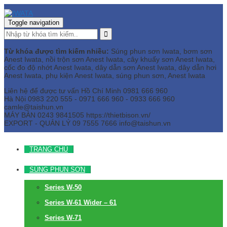
Toggle navigation
Từ khóa được tìm kiếm nhiều:
Súng phun sơn Iwata, bơm sơn
Anest Iwata, nồi trộn sơn Anest Iwata, cây khuấy sơn Anest Iwata,
cốc đo độ nhớt Anest Iwata, dây dẫn sơn Anest Iwata, dây dẫn hơi
Anest Iwata, phụ kiện Anest Iwata, súng phun sơn, Anest Iwata
Liên hệ để được tư vấn
Hồ Chí Minh
0981 666 960
Hà Nội
0983 220 555 - 0971 666 960 - 0933 666 960
camle@taishun.vn
MÁY BÀN
0243 9841505 https://thietbison.vn/
EXPORT - QUẢN LÝ
09 7555 7666
info@taishun.vn
TRANG CHỦ
SÚNG PHUN SƠN
Series W-50
Series W-61 Wider – 61
Series W-71