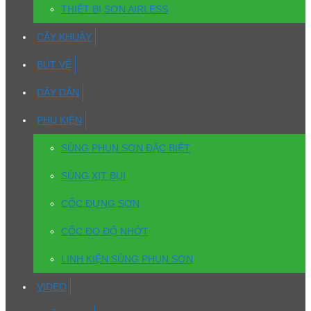
THIẾT BỊ SƠN AIRLESS
CÂY KHUẤY
BÚT VẼ
DÂY DẪN
PHỤ KIỆN
SÚNG PHUN SƠN ĐẶC BIỆT
SÚNG XỊT BỤI
CỐC ĐỰNG SƠN
CỐC ĐO ĐỘ NHỚT
LINH KIỆN SÚNG PHUN SƠN
VIDEO