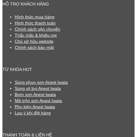
HỖ TRỢ KHÁCH HÀNG
Hình thức mua hàng
Hình thức thanh toán
Chính sách vận chuyển
Thắc mắc & khiếu nại
Chủ sở hữu website
Chính sách bảo mật
TỪ KHÓA HOT
Súng phun sơn Anest Iwata
Súng xịt bụi Anest Iwata
Bơm sơn Anest Iwata
Nồi trộn sơn Anest Iwata
Phụ kiện Anest Iwata
Lưu ý khi đặt hàng
THANH TOÁN & LIÊN HỆ