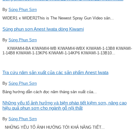
By
Súng Phun Sơn
WIDER1 x WIDER2This is The Newest Spray Gun Video sản...
Súng phun sơn Anest Iwata dòng Kiwami
By
Súng Phun Sơn
KIWAMI4-BA KIWAMI4-WB KIWAMI4-WBX KIWAMI-1-13B8 KIWAMI-
1-14B8 KIWAMI-1-13KP6 KIWAMI-1-14KP6 KIWAMI-1-13B10...
Tra cứu năm sản xuất của các sản phẩm Anest Iwata
By
Súng Phun Sơn
Bảng hướng dẫn cách đọc năm tháng sản xuất của...
Những yếu tố ảnh hưởng và biện pháp tiết kiệm sơn, nâng cao
hiệu quả phun sơn cho ngành gỗ nội thất
By
Súng Phun Sơn
NHỮNG YẾU TỐ ẢNH HƯỞNG TỚI KHẢ NĂNG TIẾT...