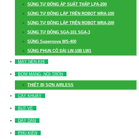
SÚNG TỰ ĐỘNG ÁP SUẤT THẤP LPA-200
SÚNG TỰ ĐỘNG LẮP TRÊN ROBOT WRA-100
SÚNG TỰ ĐỘNG LẮP TRÊN ROBOT WRA-200
SÚNG TỰ ĐỘNG SGA-101 SGA-3
SÚNG Supernova WS-400
SÚNG PHUN CỔ DÀI LW-10B LW1
MÁY NÉN KHÍ
BƠM MÀNG, NỒI TRỘN
THIẾT BỊ SƠN AIRLESS
CÂY KHUẤY
BÚT VẼ
DÂY DẪN
PHỤ KIỆN