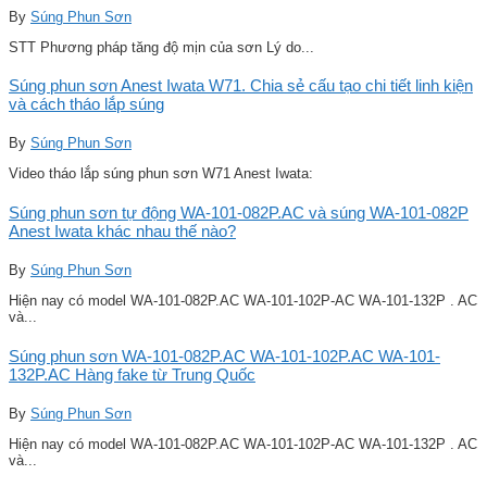
By
Súng Phun Sơn
STT Phương pháp tăng độ mịn của sơn Lý do...
Súng phun sơn Anest Iwata W71. Chia sẻ cấu tạo chi tiết linh kiện
và cách tháo lắp súng
By
Súng Phun Sơn
Video tháo lắp súng phun sơn W71 Anest Iwata:
Súng phun sơn tự động WA-101-082P.AC và súng WA-101-082P
Anest Iwata khác nhau thế nào?
By
Súng Phun Sơn
Hiện nay có model WA-101-082P.AC WA-101-102P-AC WA-101-132P . AC
và...
Súng phun sơn WA-101-082P.AC WA-101-102P.AC WA-101-
132P.AC Hàng fake từ Trung Quốc
By
Súng Phun Sơn
Hiện nay có model WA-101-082P.AC WA-101-102P-AC WA-101-132P . AC
và...