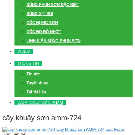
SÚNG PHUN SƠN ĐẶC BIỆT
SÚNG XỊT BỤI
CỐC ĐỰNG SƠN
CỐC ĐO ĐỘ NHỚT
LINH KIỆN SÚNG PHUN SƠN
VIDEO
THÔNG TIN
Tin tức
Tuyển dụng
Tải tài liệu
CATALOGUE SẢN PHẨM
cây khuấy sơn amm-724
Cây khuấy sơn AMM-724 của Iwata
Giá: Liên hệ