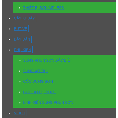
THIẾT BỊ SƠN AIRLESS
CÂY KHUẤY
BÚT VẼ
DÂY DẪN
PHỤ KIỆN
SÚNG PHUN SƠN ĐẶC BIỆT
SÚNG XỊT BỤI
CỐC ĐỰNG SƠN
CỐC ĐO ĐỘ NHỚT
LINH KIỆN SÚNG PHUN SƠN
VIDEO