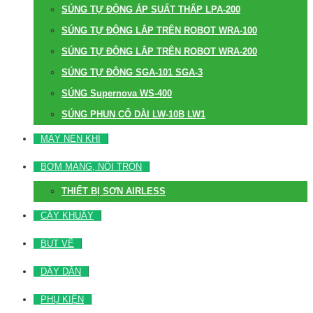
SÚNG TỰ ĐỘNG ÁP SUẤT THẤP LPA-200
SÚNG TỰ ĐỘNG LẮP TRÊN ROBOT WRA-100
SÚNG TỰ ĐỘNG LẮP TRÊN ROBOT WRA-200
SÚNG TỰ ĐỘNG SGA-101 SGA-3
SÚNG Supernova WS-400
SÚNG PHUN CỔ DÀI LW-10B LW1
MÁY NÉN KHÍ
BƠM MÀNG, NỒI TRỘN
THIẾT BỊ SƠN AIRLESS
CÂY KHUẤY
BÚT VẼ
DÂY DẪN
PHỤ KIỆN