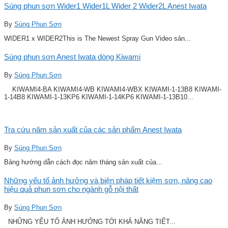
Súng phun sơn Wider1 Wider1L Wider 2 Wider2L Anest Iwata
By
Súng Phun Sơn
WIDER1 x WIDER2This is The Newest Spray Gun Video sản...
Súng phun sơn Anest Iwata dòng Kiwami
By
Súng Phun Sơn
KIWAMI4-BA KIWAMI4-WB KIWAMI4-WBX KIWAMI-1-13B8 KIWAMI-
1-14B8 KIWAMI-1-13KP6 KIWAMI-1-14KP6 KIWAMI-1-13B10...
Tra cứu năm sản xuất của các sản phẩm Anest Iwata
By
Súng Phun Sơn
Bảng hướng dẫn cách đọc năm tháng sản xuất của...
Những yếu tố ảnh hưởng và biện pháp tiết kiệm sơn, nâng cao
hiệu quả phun sơn cho ngành gỗ nội thất
By
Súng Phun Sơn
NHỮNG YẾU TỐ ẢNH HƯỞNG TỚI KHẢ NĂNG TIẾT...