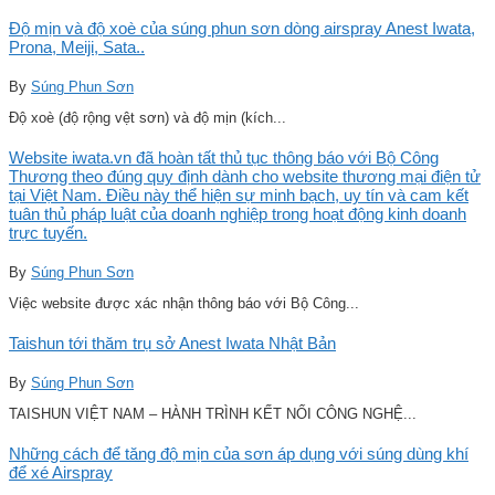
Độ mịn và độ xoè của súng phun sơn dòng airspray Anest Iwata,
Prona, Meiji, Sata..
By
Súng Phun Sơn
Độ xoè (độ rộng vệt sơn) và độ mịn (kích...
Website iwata.vn đã hoàn tất thủ tục thông báo với Bộ Công
Thương theo đúng quy định dành cho website thương mại điện tử
tại Việt Nam. Điều này thể hiện sự minh bạch, uy tín và cam kết
tuân thủ pháp luật của doanh nghiệp trong hoạt động kinh doanh
trực tuyến.
By
Súng Phun Sơn
Việc website được xác nhận thông báo với Bộ Công...
Taishun tới thăm trụ sở Anest Iwata Nhật Bản
By
Súng Phun Sơn
TAISHUN VIỆT NAM – HÀNH TRÌNH KẾT NỐI CÔNG NGHỆ...
Những cách để tăng độ mịn của sơn áp dụng với súng dùng khí
để xé Airspray