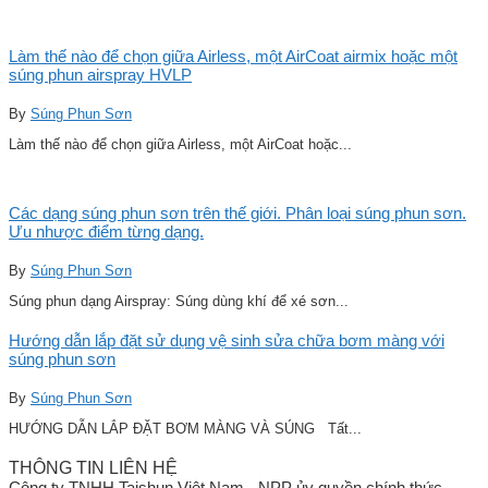
Làm thế nào để chọn giữa Airless, một AirCoat airmix hoặc một
súng phun airspray HVLP
By
Súng Phun Sơn
Làm thế nào để chọn giữa Airless, một AirCoat hoặc...
Các dạng súng phun sơn trên thế giới. Phân loại súng phun sơn.
Ưu nhược điểm từng dạng.
By
Súng Phun Sơn
Súng phun dạng Airspray: Súng dùng khí để xé sơn...
Hướng dẫn lắp đặt sử dụng vệ sinh sửa chữa bơm màng với
súng phun sơn
By
Súng Phun Sơn
HƯỚNG DẪN LẮP ĐẶT BƠM MÀNG VÀ SÚNG Tất...
THÔNG TIN LIÊN HỆ
Công ty TNHH Taishun Việt Nam - NPP ủy quyền chính thức