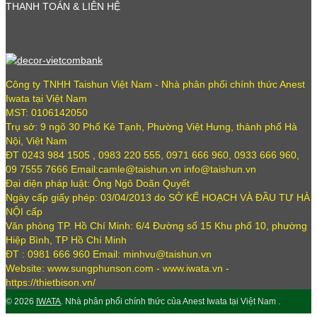
THANH TOÁN & LIÊN HỆ
Công ty TNHH Taishun Việt Nam - Nhà phân phối chính thức Anest
Iwata tại Việt Nam
MST: 0106142050
Trụ sở: 9 ngõ 30 Phố Kẻ Tạnh, Phường Việt Hưng, thành phố Hà
Nội, Việt Nam
ĐT 0243 984 1505 , 0983 220 555, 0971 666 960, 0933 666 960,
09 7555 7666 Email:camle@taishun.vn info@taishun.vn
Đại diện pháp luật: Ông Ngô Doãn Quyết
Ngày cấp giấy phép: 03/04/2013 do SỞ KẾ HOẠCH VÀ ĐẦU TƯ HÀ
NỘI cấp
Văn phòng TP. Hồ Chí Minh: 6/4 Đường số 15 Khu phố 10, phường
Hiệp Bình, TP Hồ Chí Minh
ĐT : 0981 666 960 Email: minhvu@taishun.vn
Website: www.sungphunson.com - www.iwata.vn -
https://thietbison.vn/
© 2026
IWATA
. Nhà phân phối chính thức của Anest Iwata tại Việt Nam .