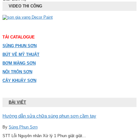
VIDEO THI CÔNG
TẢI CATALOGUE
SÚNG PHUN SƠN
BÚT VẼ MỸ THUẬT
BƠM MÀNG SƠN
NỒI TRỘN SƠN
CÂY KHUẤY SƠN
BÀI VIẾT
Hướng dẫn sửa chữa súng phun sơn cầm tay
By
Súng Phun Sơn
STT Lỗi Nguyên nhân Xử lý 1 Phun giật giật...