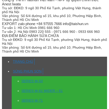
Anest Iwata
Trụ sở:
ĐĐKD: 9 ngõ 30 Phố Kẻ Tạnh, phường Việt Hưng, thành
phố Hà Nội
Văn phòng:
Số 6/4 đường số 15, khu phố 10, Phường Hiệp Bình,
Thành phố Hồ Chí Minh
EXPORT zalo phone +84 97555 7666 info@taishun.vn
Tư vấn 1:
Hồ Chí Minh 0981 666 960
Tư vấn 2:
Hà Nội 0983 220 555 - 0971 666 960 - 0933 666 960
ĐỊA ĐIỂM BẢO HÀNH SỬA CHỮA
Trụ sở
ĐĐKD: 9 ngõ 30 Phố Kẻ Tạnh, phường Việt Hưng, thành phố
Hà Nội
Văn phòng:
Số 6/4 đường số 15, khu phố 10, Phường Hiệp Bình,
Thành phố Hồ Chí Minh
TRANG CHỦ
SÚNG PHUN SƠN
SERIES W-50
SERIES W-61 WIDER – 61
SERIES W-71