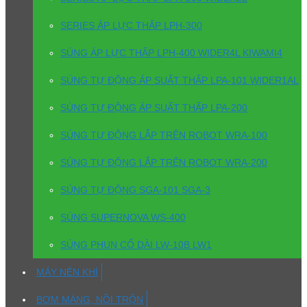
SERIES ÁP LỰC THẤP LPH-300
SÚNG ÁP LỰC THẤP LPH-400 WIDER4L KIWAMI4
SÚNG TỰ ĐỘNG ÁP SUẤT THẤP LPA-101 WIDER1AL
SÚNG TỰ ĐỘNG ÁP SUẤT THẤP LPA-200
SÚNG TỰ ĐỘNG LẮP TRÊN ROBOT WRA-100
SÚNG TỰ ĐỘNG LẮP TRÊN ROBOT WRA-200
SÚNG TỰ ĐỘNG SGA-101 SGA-3
SÚNG SUPERNOVA WS-400
SÚNG PHUN CỔ DÀI LW-10B LW1
MÁY NÉN KHÍ
BƠM MÀNG, NỒI TRỘN