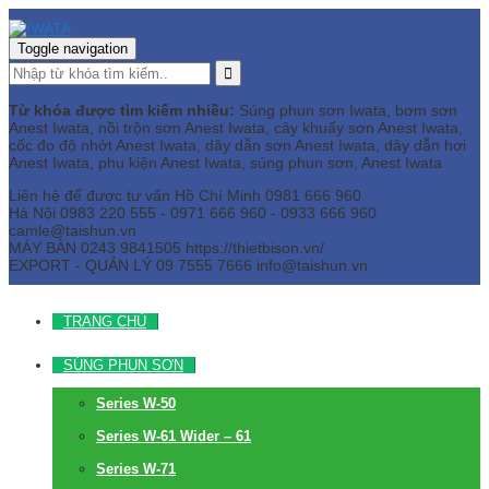
Toggle navigation
Từ khóa được tìm kiếm nhiều:
Súng phun sơn Iwata, bơm sơn
Anest Iwata, nồi trộn sơn Anest Iwata, cây khuấy sơn Anest Iwata,
cốc đo độ nhớt Anest Iwata, dây dẫn sơn Anest Iwata, dây dẫn hơi
Anest Iwata, phụ kiện Anest Iwata, súng phun sơn, Anest Iwata
Liên hệ để được tư vấn
Hồ Chí Minh
0981 666 960
Hà Nội
0983 220 555 - 0971 666 960 - 0933 666 960
camle@taishun.vn
MÁY BÀN
0243 9841505 https://thietbison.vn/
EXPORT - QUẢN LÝ
09 7555 7666
info@taishun.vn
TRANG CHỦ
SÚNG PHUN SƠN
Series W-50
Series W-61 Wider – 61
Series W-71