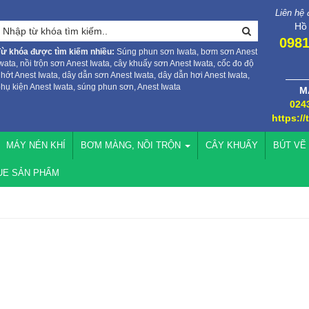
Liên hệ
Hồ
0981
Từ khóa được tìm kiếm nhiều:
Súng phun sơn Iwata, bơm sơn Anest
wata, nồi trộn sơn Anest Iwata, cây khuấy sơn Anest Iwata, cốc đo độ
hớt Anest Iwata, dây dẫn sơn Anest Iwata, dây dẫn hơi Anest Iwata,
hụ kiện Anest Iwata, súng phun sơn, Anest Iwata
M
024
https://
MÁY NÉN KHÍ
BƠM MÀNG, NỒI TRỘN
CÂY KHUẤY
BÚT VẼ
UE SẢN PHẨM