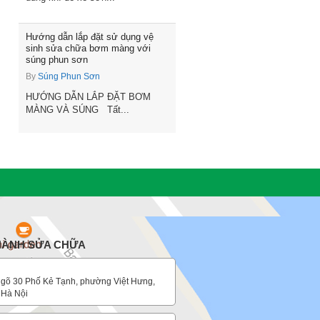
Hướng dẫn lắp đặt sử dụng vệ
sinh sửa chữa bơm màng với
súng phun sơn
By
Súng Phun Sơn
HƯỚNG DẪN LẮP ĐẶT BƠM
MÀNG VÀ SÚNG Tất...
 HÀNH SỬA CHỮA
gõ 30 Phố Kẻ Tạnh, phường Việt Hưng,
 Hà Nội