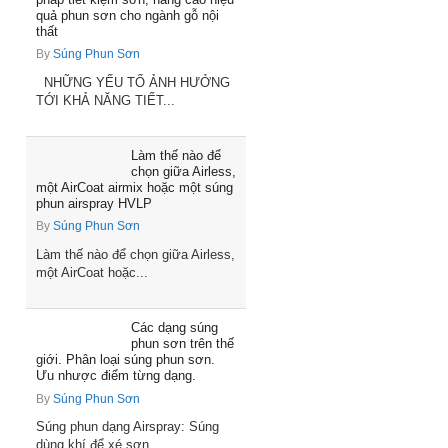
quả phun sơn cho ngành gỗ nội
thất
By
Súng Phun Sơn
NHỮNG YẾU TỐ ẢNH HƯỞNG
TỚI KHẢ NĂNG TIẾT...
Làm thế nào để
chọn giữa Airless,
một AirCoat airmix hoặc một súng
phun airspray HVLP
By
Súng Phun Sơn
Làm thế nào để chọn giữa Airless,
một AirCoat hoặc...
Các dạng súng
phun sơn trên thế
giới. Phân loại súng phun sơn.
Ưu nhược điểm từng dạng.
By
Súng Phun Sơn
Súng phun dạng Airspray: Súng
dùng khí để xé sơn...