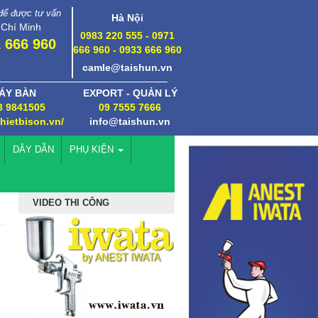
 để được tư vấn
Hà Nội
 Chí Minh
0983 220 555 - 0971
 666 960
666 960 - 0933 666 960
camle@taishun.vn
ÁY BÀN
EXPORT - QUẢN LÝ
3 9841505
09 7555 7666
thietbison.vn/
info@taishun.vn
DÂY DẪN
PHỤ KIỆN
VIDEO THI CÔNG