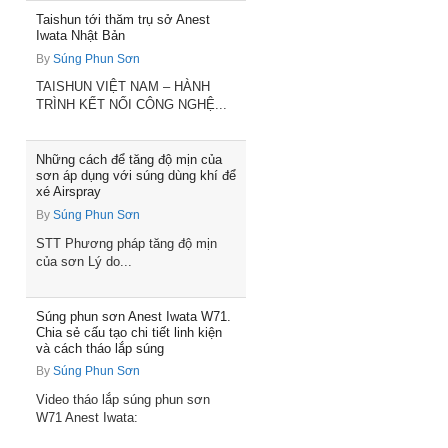
Taishun tới thăm trụ sở Anest
Iwata Nhật Bản
By
Súng Phun Sơn
TAISHUN VIỆT NAM – HÀNH
TRÌNH KẾT NỐI CÔNG NGHỆ...
Những cách để tăng độ mịn của
sơn áp dụng với súng dùng khí để
xé Airspray
By
Súng Phun Sơn
STT Phương pháp tăng độ mịn
của sơn Lý do...
Súng phun sơn Anest Iwata W71.
Chia sẻ cấu tạo chi tiết linh kiện
và cách tháo lắp súng
By
Súng Phun Sơn
Video tháo lắp súng phun sơn
W71 Anest Iwata: