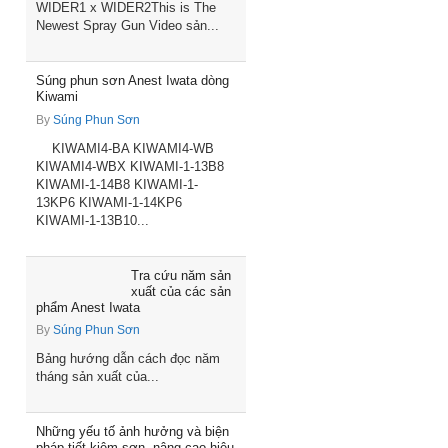
WIDER1 x WIDER2This is The
Newest Spray Gun Video sản...
Súng phun sơn Anest Iwata dòng
Kiwami
By
Súng Phun Sơn
KIWAMI4-BA KIWAMI4-WB
KIWAMI4-WBX KIWAMI-1-13B8
KIWAMI-1-14B8 KIWAMI-1-
13KP6 KIWAMI-1-14KP6
KIWAMI-1-13B10...
Tra cứu năm sản
xuất của các sản
phẩm Anest Iwata
By
Súng Phun Sơn
Bảng hướng dẫn cách đọc năm
tháng sản xuất của...
Những yếu tố ảnh hưởng và biện
pháp tiết kiệm sơn, nâng cao hiệu