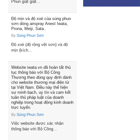
Phun giật giật...
Độ mịn và độ xoè của súng phun
sơn dòng airspray Anest Iwata,
Prona, Meiji, Sata..
By
Súng Phun Sơn
Độ xoè (độ rộng vệt sơn) và độ
mịn (kích...
Website iwata.vn đã hoàn tất thủ
tục thông báo với Bộ Công
Thương theo đúng quy định dành
cho website thương mại điện tử
tại Việt Nam. Điều này thể hiện
sự minh bạch, uy tín và cam kết
tuân thủ pháp luật của doanh
nghiệp trong hoạt động kinh doanh
trực tuyến.
By
Súng Phun Sơn
Việc website được xác nhận
thông báo với Bộ Công...