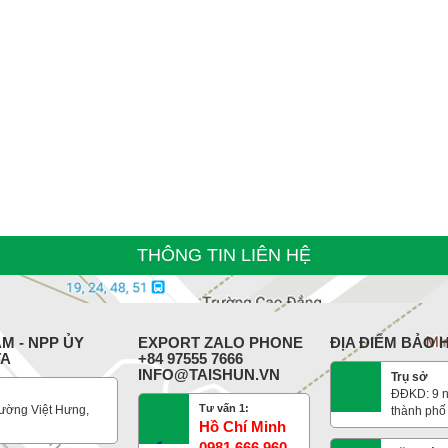
THÔNG TIN LIÊN HỆ
M - NPP ỦY
EXPORT ZALO PHONE
ĐỊA ĐIỂM BẢO
TA
+84 97555 7666
INFO@TAISHUN.VN
Trụ sở
ĐĐKD: 9 n
Tư vấn 1:
ường Việt Hưng,
thành phố
Hồ Chí Minh
0981 666 960