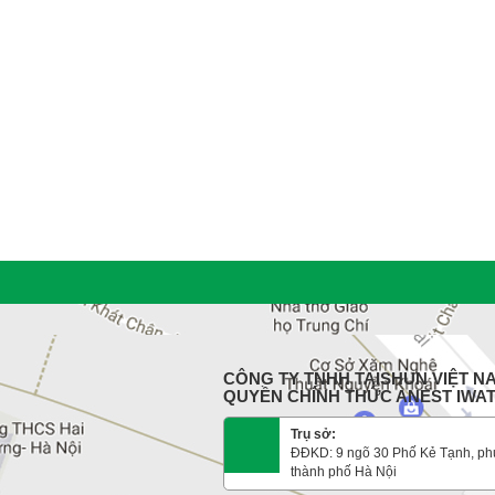
CÔNG TY TNHH TAISHUN VIỆT NA
QUYỀN CHÍNH THỨC ANEST IWA
Trụ sở:
ĐĐKD: 9 ngõ 30 Phố Kẻ Tạnh, ph
thành phố Hà Nội