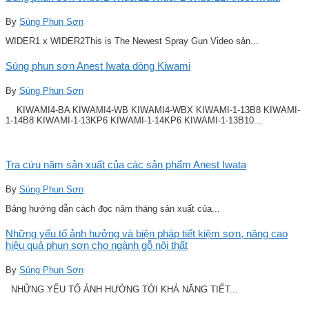
By
Súng Phun Sơn
WIDER1 x WIDER2This is The Newest Spray Gun Video sản...
Súng phun sơn Anest Iwata dòng Kiwami
By
Súng Phun Sơn
KIWAMI4-BA KIWAMI4-WB KIWAMI4-WBX KIWAMI-1-13B8 KIWAMI-
1-14B8 KIWAMI-1-13KP6 KIWAMI-1-14KP6 KIWAMI-1-13B10...
Tra cứu năm sản xuất của các sản phẩm Anest Iwata
By
Súng Phun Sơn
Bảng hướng dẫn cách đọc năm tháng sản xuất của...
Những yếu tố ảnh hưởng và biện pháp tiết kiệm sơn, nâng cao
hiệu quả phun sơn cho ngành gỗ nội thất
By
Súng Phun Sơn
NHỮNG YẾU TỐ ẢNH HƯỞNG TỚI KHẢ NĂNG TIẾT...