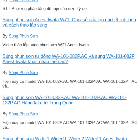
STT Phương pháp tăng độ mịn của sơn Lý do...
Súng phun sơn Anest Iwata W71. Chia sẻ cấu tạo chi tiết linh kiện
và cách tháo lắp súng
By
Súng Phun Sơn
Video tháo lắp súng phun sơn W71 Anest Iwata:
Súng phun sơn tự động WA-101-082P.AC và súng WA-101-082P
Anest Iwata khác nhau thế nào?
By
Súng Phun Sơn
Hiện nay có model WA-101-082P.AC WA-101-102P-AC WA-101-132P . AC
và...
Súng phun sơn WA-101-082P.AC WA-101-102P.AC WA-101-
132P.AC Hàng fake từ Trung Quốc
By
Súng Phun Sơn
Hiện nay có model WA-101-082P.AC WA-101-102P-AC WA-101-132P . AC
và...
Súng phun sơn Wider1 Wider1L Wider 2 Wider2L Anest Iwata