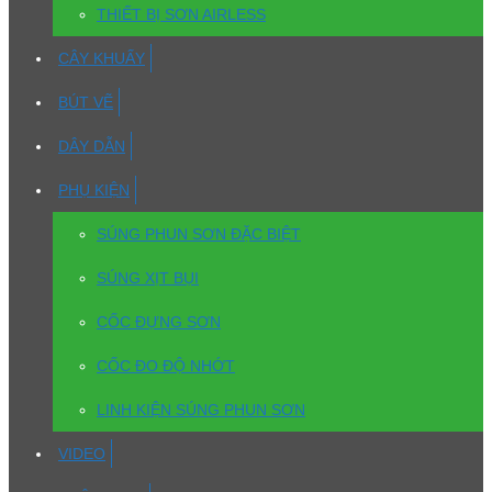
THIẾT BỊ SƠN AIRLESS
CÂY KHUẤY
BÚT VẼ
DÂY DẪN
PHỤ KIỆN
SÚNG PHUN SƠN ĐẶC BIỆT
SÚNG XỊT BỤI
CỐC ĐỰNG SƠN
CỐC ĐO ĐỘ NHỚT
LINH KIỆN SÚNG PHUN SƠN
VIDEO