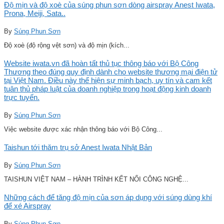
Độ mịn và độ xoè của súng phun sơn dòng airspray Anest Iwata,
Prona, Meiji, Sata..
By
Súng Phun Sơn
Độ xoè (độ rộng vệt sơn) và độ mịn (kích...
Website iwata.vn đã hoàn tất thủ tục thông báo với Bộ Công
Thương theo đúng quy định dành cho website thương mại điện tử
tại Việt Nam. Điều này thể hiện sự minh bạch, uy tín và cam kết
tuân thủ pháp luật của doanh nghiệp trong hoạt động kinh doanh
trực tuyến.
By
Súng Phun Sơn
Việc website được xác nhận thông báo với Bộ Công...
Taishun tới thăm trụ sở Anest Iwata Nhật Bản
By
Súng Phun Sơn
TAISHUN VIỆT NAM – HÀNH TRÌNH KẾT NỐI CÔNG NGHỆ...
Những cách để tăng độ mịn của sơn áp dụng với súng dùng khí
để xé Airspray
By
Súng Phun Sơn