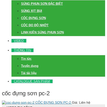
SÚNG PHUN SƠN ĐẶC BIỆT
SÚNG XỊT BỤI
CỐC ĐỰNG SƠN
CỐC ĐO ĐỘ NHỚT
LINH KIỆN SÚNG PHUN SƠN
VIDEO
THÔNG TIN
Tin tức
Tuyển dụng
Tải tài liệu
CATALOGUE SẢN PHẨM
cốc đựng sơn pc-2
CỐC ĐỰNG SƠN PC-2
Giá: Liên hệ