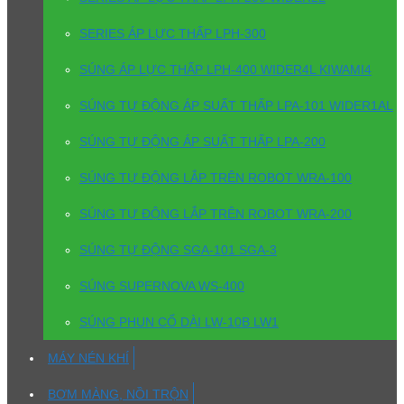
SERIES ÁP LỰC THẤP LPH-300
SÚNG ÁP LỰC THẤP LPH-400 WIDER4L KIWAMI4
SÚNG TỰ ĐỘNG ÁP SUẤT THẤP LPA-101 WIDER1AL
SÚNG TỰ ĐỘNG ÁP SUẤT THẤP LPA-200
SÚNG TỰ ĐỘNG LẮP TRÊN ROBOT WRA-100
SÚNG TỰ ĐỘNG LẮP TRÊN ROBOT WRA-200
SÚNG TỰ ĐỘNG SGA-101 SGA-3
SÚNG SUPERNOVA WS-400
SÚNG PHUN CỔ DÀI LW-10B LW1
MÁY NÉN KHÍ
BƠM MÀNG, NỒI TRỘN