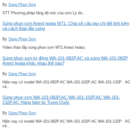
By
Súng Phun Sơn
STT Phương pháp tăng độ mịn của sơn Lý do...
Súng phun sơn Anest Iwata W71. Chia sẻ cấu tạo chi tiết linh kiện
và cách tháo lắp súng
By
Súng Phun Sơn
Video tháo lắp súng phun sơn W71 Anest Iwata:
Súng phun sơn tự động WA-101-082P.AC và súng WA-101-082P
Anest Iwata khác nhau thế nào?
By
Súng Phun Sơn
Hiện nay có model WA-101-082P.AC WA-101-102P-AC WA-101-132P . AC
và...
Súng phun sơn WA-101-082P.AC WA-101-102P.AC WA-101-
132P.AC Hàng fake từ Trung Quốc
By
Súng Phun Sơn
Hiện nay có model WA-101-082P.AC WA-101-102P-AC WA-101-132P . AC
và...