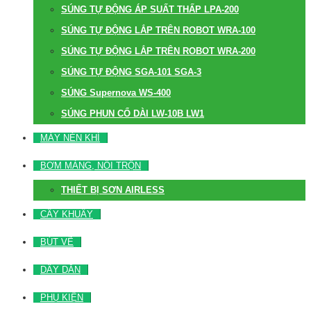
SÚNG TỰ ĐỘNG ÁP SUẤT THẤP LPA-200
SÚNG TỰ ĐỘNG LẮP TRÊN ROBOT WRA-100
SÚNG TỰ ĐỘNG LẮP TRÊN ROBOT WRA-200
SÚNG TỰ ĐỘNG SGA-101 SGA-3
SÚNG Supernova WS-400
SÚNG PHUN CỔ DÀI LW-10B LW1
MÁY NÉN KHÍ
BƠM MÀNG, NỒI TRỘN
THIẾT BỊ SƠN AIRLESS
CÂY KHUẤY
BÚT VẼ
DÂY DẪN
PHỤ KIỆN