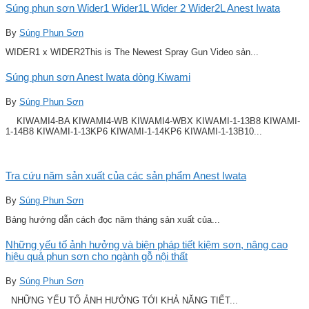
Súng phun sơn Wider1 Wider1L Wider 2 Wider2L Anest Iwata
By
Súng Phun Sơn
WIDER1 x WIDER2This is The Newest Spray Gun Video sản...
Súng phun sơn Anest Iwata dòng Kiwami
By
Súng Phun Sơn
KIWAMI4-BA KIWAMI4-WB KIWAMI4-WBX KIWAMI-1-13B8 KIWAMI-
1-14B8 KIWAMI-1-13KP6 KIWAMI-1-14KP6 KIWAMI-1-13B10...
Tra cứu năm sản xuất của các sản phẩm Anest Iwata
By
Súng Phun Sơn
Bảng hướng dẫn cách đọc năm tháng sản xuất của...
Những yếu tố ảnh hưởng và biện pháp tiết kiệm sơn, nâng cao
hiệu quả phun sơn cho ngành gỗ nội thất
By
Súng Phun Sơn
NHỮNG YẾU TỐ ẢNH HƯỞNG TỚI KHẢ NĂNG TIẾT...