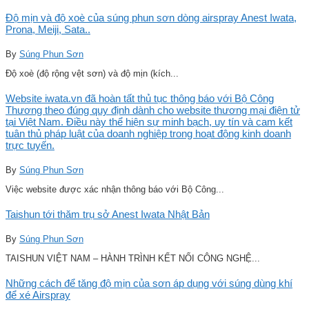
Độ mịn và độ xoè của súng phun sơn dòng airspray Anest Iwata,
Prona, Meiji, Sata..
By
Súng Phun Sơn
Độ xoè (độ rộng vệt sơn) và độ mịn (kích...
Website iwata.vn đã hoàn tất thủ tục thông báo với Bộ Công
Thương theo đúng quy định dành cho website thương mại điện tử
tại Việt Nam. Điều này thể hiện sự minh bạch, uy tín và cam kết
tuân thủ pháp luật của doanh nghiệp trong hoạt động kinh doanh
trực tuyến.
By
Súng Phun Sơn
Việc website được xác nhận thông báo với Bộ Công...
Taishun tới thăm trụ sở Anest Iwata Nhật Bản
By
Súng Phun Sơn
TAISHUN VIỆT NAM – HÀNH TRÌNH KẾT NỐI CÔNG NGHỆ...
Những cách để tăng độ mịn của sơn áp dụng với súng dùng khí
để xé Airspray