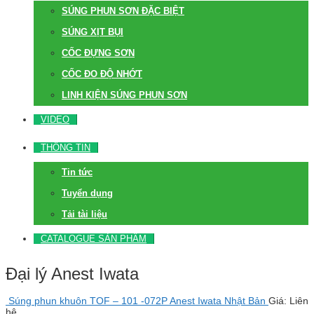
SÚNG PHUN SƠN ĐẶC BIỆT
SÚNG XỊT BỤI
CỐC ĐỰNG SƠN
CỐC ĐO ĐỘ NHỚT
LINH KIỆN SÚNG PHUN SƠN
VIDEO
THÔNG TIN
Tin tức
Tuyển dụng
Tải tài liệu
CATALOGUE SẢN PHẨM
Đại lý Anest Iwata
Súng phun khuôn TOF – 101 -072P Anest Iwata Nhật Bản
Giá: Liên
hệ