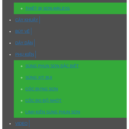
THIẾT BỊ SƠN AIRLESS
CÂY KHUẤY
BÚT VẼ
DÂY DẪN
PHỤ KIỆN
SÚNG PHUN SƠN ĐẶC BIỆT
SÚNG XỊT BỤI
CỐC ĐỰNG SƠN
CỐC ĐO ĐỘ NHỚT
LINH KIỆN SÚNG PHUN SƠN
VIDEO