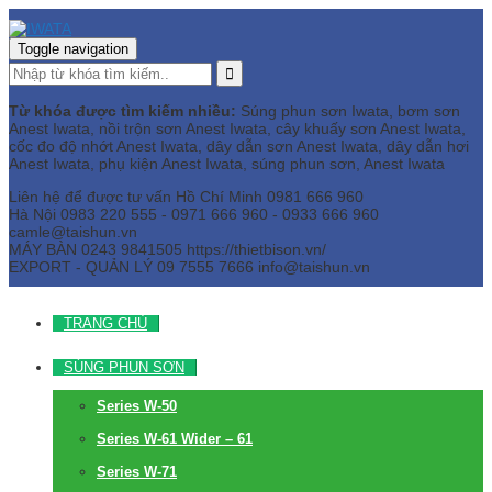
Toggle navigation
Từ khóa được tìm kiếm nhiều:
Súng phun sơn Iwata, bơm sơn
Anest Iwata, nồi trộn sơn Anest Iwata, cây khuấy sơn Anest Iwata,
cốc đo độ nhớt Anest Iwata, dây dẫn sơn Anest Iwata, dây dẫn hơi
Anest Iwata, phụ kiện Anest Iwata, súng phun sơn, Anest Iwata
Liên hệ để được tư vấn
Hồ Chí Minh
0981 666 960
Hà Nội
0983 220 555 - 0971 666 960 - 0933 666 960
camle@taishun.vn
MÁY BÀN
0243 9841505 https://thietbison.vn/
EXPORT - QUẢN LÝ
09 7555 7666
info@taishun.vn
TRANG CHỦ
SÚNG PHUN SƠN
Series W-50
Series W-61 Wider – 61
Series W-71