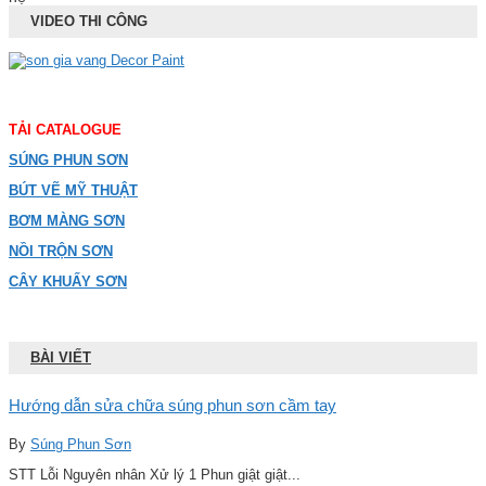
VIDEO THI CÔNG
TẢI CATALOGUE
SÚNG PHUN SƠN
BÚT VẼ MỸ THUẬT
BƠM MÀNG SƠN
NỒI TRỘN SƠN
CÂY KHUẤY SƠN
BÀI VIẾT
Hướng dẫn sửa chữa súng phun sơn cầm tay
By
Súng Phun Sơn
STT Lỗi Nguyên nhân Xử lý 1 Phun giật giật...