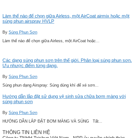
Làm thế nào để chọn giữa Airless, một AirCoat airmix hoặc một
súng phun airspray HVLP
By
Súng Phun Sơn
Làm thế nào để chọn giữa Airless, một AirCoat hoặc...
Các dạng súng phun sơn trên thế giới. Phân loại súng phun sơn.
Ưu nhược điểm từng dạng.
By
Súng Phun Sơn
Súng phun dạng Airspray: Súng dùng khí để xé sơn...
Hướng dẫn lắp đặt sử dụng vệ sinh sửa chữa bơm màng với
súng phun sơn
By
Súng Phun Sơn
HƯỚNG DẪN LẮP ĐẶT BƠM MÀNG VÀ SÚNG Tất...
THÔNG TIN LIÊN HỆ
Công ty TNHH Taishun Việt Nam - NPP ủy quyền chính thức