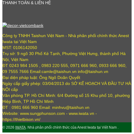
THANH TOÁN & LIÊN HỆ
Công ty TNHH Taishun Việt Nam - Nhà phân phối chính thức Anest
Iwata tại Việt Nam
MST: 0106142050
Trụ sở: 9 ngõ 30 Phố Kẻ Tạnh, Phường Việt Hưng, thành phố Hà
Nội, Việt Nam
ĐT 0243 984 1505 , 0983 220 555, 0971 666 960, 0933 666 960,
09 7555 7666 Email:camle@taishun.vn info@taishun.vn
Đại diện pháp luật: Ông Ngô Doãn Quyết
Ngày cấp giấy phép: 03/04/2013 do SỞ KẾ HOẠCH VÀ ĐẦU TƯ HÀ
NỘI cấp
Văn phòng TP. Hồ Chí Minh: 6/4 Đường số 15 Khu phố 10, phường
Hiệp Bình, TP Hồ Chí Minh
ĐT : 0981 666 960 Email: minhvu@taishun.vn
Website: www.sungphunson.com - www.iwata.vn -
https://thietbison.vn/
© 2026
IWATA
. Nhà phân phối chính thức của Anest Iwata tại Việt Nam .