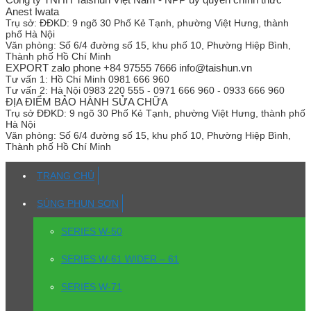
Anest Iwata
Trụ sở:
ĐĐKD: 9 ngõ 30 Phố Kẻ Tạnh, phường Việt Hưng, thành
phố Hà Nội
Văn phòng:
Số 6/4 đường số 15, khu phố 10, Phường Hiệp Bình,
Thành phố Hồ Chí Minh
EXPORT zalo phone +84 97555 7666 info@taishun.vn
Tư vấn 1:
Hồ Chí Minh 0981 666 960
Tư vấn 2:
Hà Nội 0983 220 555 - 0971 666 960 - 0933 666 960
ĐỊA ĐIỂM BẢO HÀNH SỬA CHỮA
Trụ sở
ĐĐKD: 9 ngõ 30 Phố Kẻ Tạnh, phường Việt Hưng, thành phố
Hà Nội
Văn phòng:
Số 6/4 đường số 15, khu phố 10, Phường Hiệp Bình,
Thành phố Hồ Chí Minh
TRANG CHỦ
SÚNG PHUN SƠN
SERIES W-50
SERIES W-61 WIDER – 61
SERIES W-71