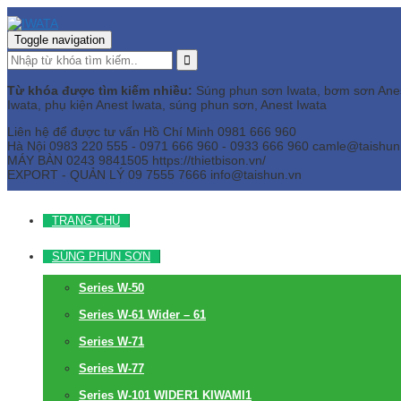
Toggle navigation
Từ khóa được tìm kiếm nhiều:
Súng phun sơn Iwata, bơm sơn Anest 
Iwata, phụ kiện Anest Iwata, súng phun sơn, Anest Iwata
Liên hệ để được tư vấn
Hồ Chí Minh
0981 666 960
Hà Nội
0983 220 555 - 0971 666 960 - 0933 666 960
camle@taishun
MÁY BÀN
0243 9841505 https://thietbison.vn/
EXPORT - QUẢN LÝ
09 7555 7666
info@taishun.vn
TRANG CHỦ
SÚNG PHUN SƠN
Series W-50
Series W-61 Wider – 61
Series W-71
Series W-77
Series W-101 WIDER1 KIWAMI1