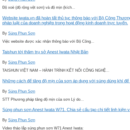
Độ xoè (độ rộng vệt sơn) và độ mịn (kích...
Website iwata.vn đã hoàn tất thủ tục thông báo với Bộ Công Thương
pháp luật của doanh nghiệp trong hoạt động kinh doanh trực tuyến.
By
Súng Phun Sơn
Việc website được xác nhận thông báo với Bộ Công...
Taishun tới thăm trụ sở Anest Iwata Nhật Bản
By
Súng Phun Sơn
TAISHUN VIỆT NAM – HÀNH TRÌNH KẾT NỐI CÔNG NGHỆ...
Những cách để tăng độ mịn của sơn áp dụng với súng dùng khí để 
By
Súng Phun Sơn
STT Phương pháp tăng độ mịn của sơn Lý do...
Súng phun sơn Anest Iwata W71. Chia sẻ cấu tạo chi tiết linh kiện 
By
Súng Phun Sơn
Video tháo lắp súng phun sơn W71 Anest Iwata: