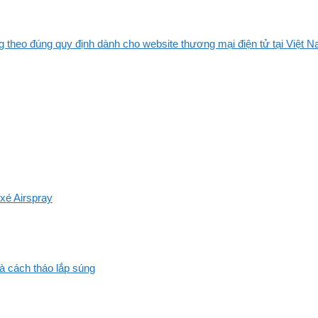
 theo đúng quy định dành cho website thương mại điện tử tại Việt Na
xé Airspray
và cách tháo lắp súng