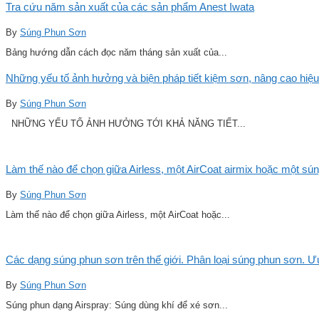
Tra cứu năm sản xuất của các sản phẩm Anest Iwata
By
Súng Phun Sơn
Bảng hướng dẫn cách đọc năm tháng sản xuất của...
Những yếu tố ảnh hưởng và biện pháp tiết kiệm sơn, nâng cao hiệu
By
Súng Phun Sơn
NHỮNG YẾU TỐ ẢNH HƯỞNG TỚI KHẢ NĂNG TIẾT...
Làm thế nào để chọn giữa Airless, một AirCoat airmix hoặc một sú
By
Súng Phun Sơn
Làm thế nào để chọn giữa Airless, một AirCoat hoặc...
Các dạng súng phun sơn trên thế giới. Phân loại súng phun sơn. 
By
Súng Phun Sơn
Súng phun dạng Airspray: Súng dùng khí để xé sơn...