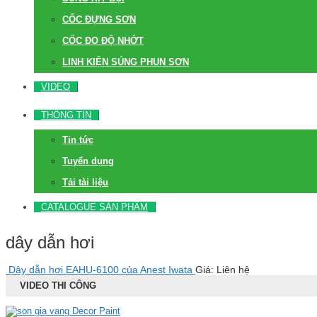
CỐC ĐỰNG SƠN
CỐC ĐO ĐỘ NHỚT
LINH KIỆN SÚNG PHUN SƠN
VIDEO
THÔNG TIN
Tin tức
Tuyển dụng
Tải tài liệu
CATALOGUE SẢN PHẨM
dây dẫn hơi
Dây dẫn hơi EAHU-6100 của Anest Iwata
Giá: Liên hệ
VIDEO THI CÔNG