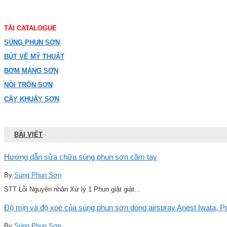
TẢI CATALOGUE
SÚNG PHUN SƠN
BÚT VẼ MỸ THUẬT
BƠM MÀNG SƠN
NỒI TRỘN SƠN
CÂY KHUẤY SƠN
BÀI VIẾT
Hướng dẫn sửa chữa súng phun sơn cầm tay
By
Súng Phun Sơn
STT Lỗi Nguyên nhân Xử lý 1 Phun giật giật...
Độ mịn và độ xoè của súng phun sơn dòng airspray Anest Iwata, Pro
By
Súng Phun Sơn