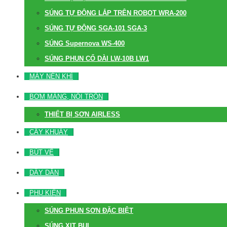
SÚNG TỰ ĐỘNG LẮP TRÊN ROBOT WRA-200
SÚNG TỰ ĐỘNG SGA-101 SGA-3
SÚNG Supernova WS-400
SÚNG PHUN CỔ DÀI LW-10B LW1
MÁY NÉN KHÍ
BƠM MÀNG, NỒI TRỘN
THIẾT BỊ SƠN AIRLESS
CÂY KHUẤY
BÚT VẼ
DÂY DẪN
PHỤ KIỆN
SÚNG PHUN SƠN ĐẶC BIỆT
SÚNG XỊT BỤI