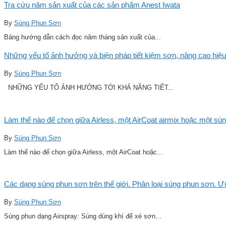
Tra cứu năm sản xuất của các sản phẩm Anest Iwata
By
Súng Phun Sơn
Bảng hướng dẫn cách đọc năm tháng sản xuất của...
Những yếu tố ảnh hưởng và biện pháp tiết kiệm sơn, nâng cao hiệu
By
Súng Phun Sơn
NHỮNG YẾU TỐ ẢNH HƯỞNG TỚI KHẢ NĂNG TIẾT...
Làm thế nào để chọn giữa Airless, một AirCoat airmix hoặc một sú
By
Súng Phun Sơn
Làm thế nào để chọn giữa Airless, một AirCoat hoặc...
Các dạng súng phun sơn trên thế giới. Phân loại súng phun sơn. 
By
Súng Phun Sơn
Súng phun dạng Airspray: Súng dùng khí để xé sơn...