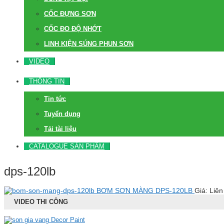
CỐC ĐỰNG SƠN
CỐC ĐO ĐỘ NHỚT
LINH KIỆN SÚNG PHUN SƠN
VIDEO
THÔNG TIN
Tin tức
Tuyển dụng
Tải tài liệu
CATALOGUE SẢN PHẨM
dps-120lb
BƠM SƠN MÀNG DPS-120LB
Giá: Liên
VIDEO THI CÔNG