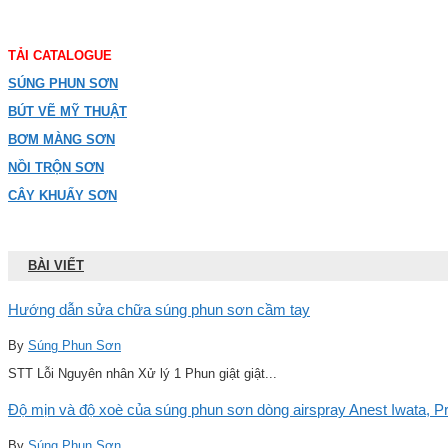
TẢI CATALOGUE
SÚNG PHUN SƠN
BÚT VẼ MỸ THUẬT
BƠM MÀNG SƠN
NỒI TRỘN SƠN
CÂY KHUẤY SƠN
BÀI VIẾT
Hướng dẫn sửa chữa súng phun sơn cầm tay
By
Súng Phun Sơn
STT Lỗi Nguyên nhân Xử lý 1 Phun giật giật...
Độ mịn và độ xoè của súng phun sơn dòng airspray Anest Iwata, Pro
By
Súng Phun Sơn