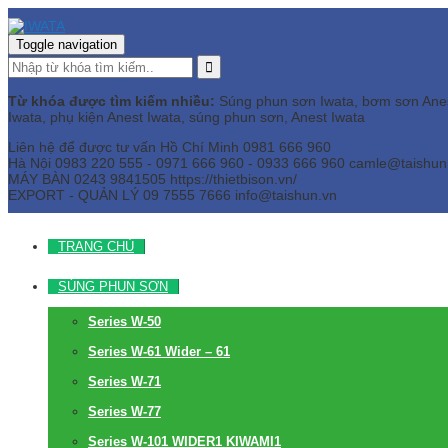
Toggle navigation
Từ khóa được tìm kiếm nhiều:
Súng phun sơn Iwata, bơm sơn Anest 
Iwata, phụ kiện Anest Iwata, súng phun sơn, Anest Iwata
Liên hệ để được tư vấn
Hồ Chí Minh
0981 666 960
Hà Nội
0983 220 555 - 0971 666 960 - 0933 666 960
camle@taishun
MÁY BÀN
0243 9841505 https://thietbison.vn/
EXPORT - QUẢN LÝ
09 7555 7666
info@taishun.vn
TRANG CHỦ
SÚNG PHUN SƠN
Series W-50
Series W-61 Wider – 61
Series W-71
Series W-77
Series W-101 WIDER1 KIWAMI1