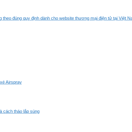
 theo đúng quy định dành cho website thương mại điện tử tại Việt Na
xé Airspray
và cách tháo lắp súng