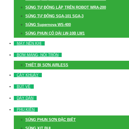
SÚNG TỰ ĐỘNG LẮP TRÊN ROBOT WRA-200
SÚNG TỰ ĐỘNG SGA-101 SGA-3
SÚNG Supernova WS-400
SÚNG PHUN CỔ DÀI LW-10B LW1
MÁY NÉN KHÍ
BƠM MÀNG, NỒI TRỘN
THIẾT BỊ SƠN AIRLESS
CÂY KHUẤY
BÚT VẼ
DÂY DẪN
PHỤ KIỆN
SÚNG PHUN SƠN ĐẶC BIỆT
SÚNG XỊT BỤI