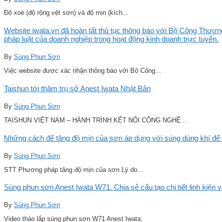
Độ xoè (độ rộng vệt sơn) và độ mịn (kích...
Website iwata.vn đã hoàn tất thủ tục thông báo với Bộ Công Thương
pháp luật của doanh nghiệp trong hoạt động kinh doanh trực tuyến.
By
Súng Phun Sơn
Việc website được xác nhận thông báo với Bộ Công...
Taishun tới thăm trụ sở Anest Iwata Nhật Bản
By
Súng Phun Sơn
TAISHUN VIỆT NAM – HÀNH TRÌNH KẾT NỐI CÔNG NGHỆ...
Những cách để tăng độ mịn của sơn áp dụng với súng dùng khí để 
By
Súng Phun Sơn
STT Phương pháp tăng độ mịn của sơn Lý do...
Súng phun sơn Anest Iwata W71. Chia sẻ cấu tạo chi tiết linh kiện 
By
Súng Phun Sơn
Video tháo lắp súng phun sơn W71 Anest Iwata: