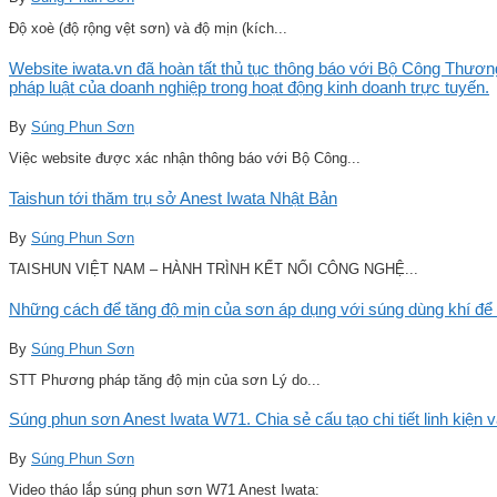
Độ xoè (độ rộng vệt sơn) và độ mịn (kích...
Website iwata.vn đã hoàn tất thủ tục thông báo với Bộ Công Thương
pháp luật của doanh nghiệp trong hoạt động kinh doanh trực tuyến.
By
Súng Phun Sơn
Việc website được xác nhận thông báo với Bộ Công...
Taishun tới thăm trụ sở Anest Iwata Nhật Bản
By
Súng Phun Sơn
TAISHUN VIỆT NAM – HÀNH TRÌNH KẾT NỐI CÔNG NGHỆ...
Những cách để tăng độ mịn của sơn áp dụng với súng dùng khí để 
By
Súng Phun Sơn
STT Phương pháp tăng độ mịn của sơn Lý do...
Súng phun sơn Anest Iwata W71. Chia sẻ cấu tạo chi tiết linh kiện 
By
Súng Phun Sơn
Video tháo lắp súng phun sơn W71 Anest Iwata: