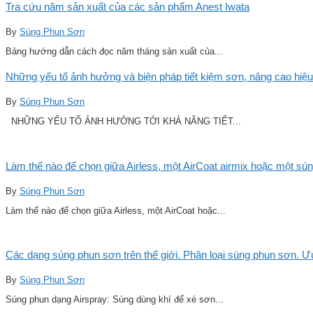
Tra cứu năm sản xuất của các sản phẩm Anest Iwata
By
Súng Phun Sơn
Bảng hướng dẫn cách đọc năm tháng sản xuất của...
Những yếu tố ảnh hưởng và biện pháp tiết kiệm sơn, nâng cao hiệu
By
Súng Phun Sơn
NHỮNG YẾU TỐ ẢNH HƯỞNG TỚI KHẢ NĂNG TIẾT...
Làm thế nào để chọn giữa Airless, một AirCoat airmix hoặc một sú
By
Súng Phun Sơn
Làm thế nào để chọn giữa Airless, một AirCoat hoặc...
Các dạng súng phun sơn trên thế giới. Phân loại súng phun sơn. 
By
Súng Phun Sơn
Súng phun dạng Airspray: Súng dùng khí để xé sơn...