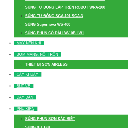
SÚNG TỰ ĐỘNG LẮP TRÊN ROBOT WRA-200
SÚNG TỰ ĐỘNG SGA-101 SGA-3
SÚNG Supernova WS-400
SÚNG PHUN CỔ DÀI LW-10B LW1
MÁY NÉN KHÍ
BƠM MÀNG, NỒI TRỘN
THIẾT BỊ SƠN AIRLESS
CÂY KHUẤY
BÚT VẼ
DÂY DẪN
PHỤ KIỆN
SÚNG PHUN SƠN ĐẶC BIỆT
SÚNG XỊT BỤI