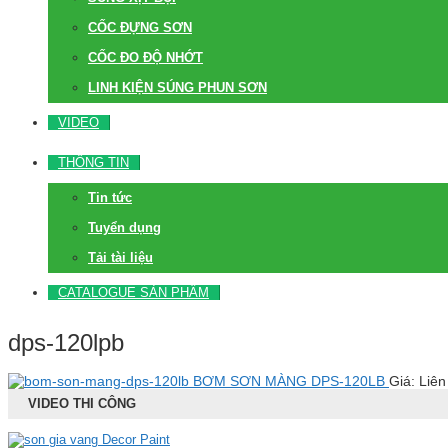
CỐC ĐỰNG SƠN
CỐC ĐO ĐỘ NHỚT
LINH KIỆN SÚNG PHUN SƠN
VIDEO
THÔNG TIN
Tin tức
Tuyển dụng
Tải tài liệu
CATALOGUE SẢN PHẨM
dps-120lpb
BƠM SƠN MÀNG DPS-120LB
Giá: Liên
VIDEO THI CÔNG