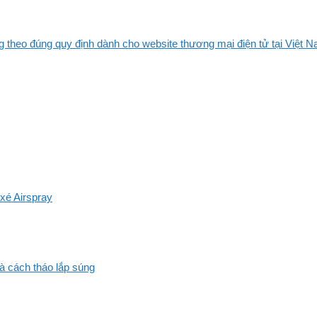
 theo đúng quy định dành cho website thương mại điện tử tại Việt Na
xé Airspray
và cách tháo lắp súng