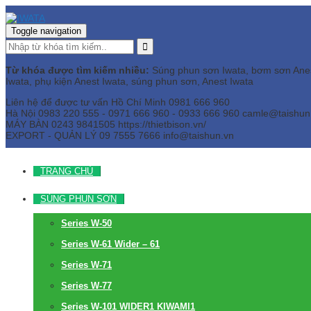
Toggle navigation
Từ khóa được tìm kiếm nhiều:
Súng phun sơn Iwata, bơm sơn Anest 
Iwata, phụ kiện Anest Iwata, súng phun sơn, Anest Iwata
Liên hệ để được tư vấn
Hồ Chí Minh
0981 666 960
Hà Nội
0983 220 555 - 0971 666 960 - 0933 666 960
camle@taishun
MÁY BÀN
0243 9841505 https://thietbison.vn/
EXPORT - QUẢN LÝ
09 7555 7666
info@taishun.vn
TRANG CHỦ
SÚNG PHUN SƠN
Series W-50
Series W-61 Wider – 61
Series W-71
Series W-77
Series W-101 WIDER1 KIWAMI1