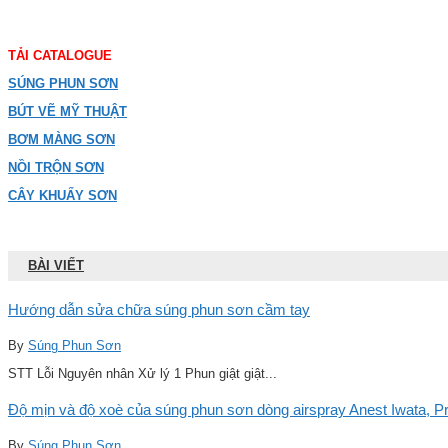
TẢI CATALOGUE
SÚNG PHUN SƠN
BÚT VẼ MỸ THUẬT
BƠM MÀNG SƠN
NỒI TRỘN SƠN
CÂY KHUẤY SƠN
BÀI VIẾT
Hướng dẫn sửa chữa súng phun sơn cầm tay
By
Súng Phun Sơn
STT Lỗi Nguyên nhân Xử lý 1 Phun giật giật...
Độ mịn và độ xoè của súng phun sơn dòng airspray Anest Iwata, Pro
By
Súng Phun Sơn