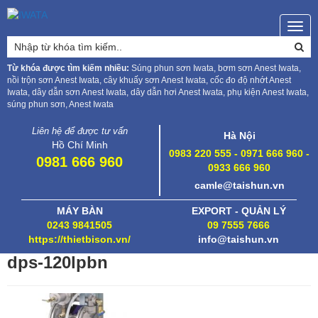
Togg
navig
Từ khóa được tìm kiếm nhiều:
Súng phun sơn Iwata, bơm sơn Anest Iwata,
nồi trộn sơn Anest Iwata, cây khuấy sơn Anest Iwata, cốc đo độ nhớt Anest
Iwata, dây dẫn sơn Anest Iwata, dây dẫn hơi Anest Iwata, phụ kiện Anest Iwata,
súng phun sơn, Anest Iwata
Liên hệ để được tư vấn
Hà Nội
Hồ Chí Minh
0983 220 555 - 0971 666 960 -
0981 666 960
0933 666 960
camle@taishun.vn
MÁY BÀN
EXPORT - QUẢN LÝ
0243 9841505
09 7555 7666
https://thietbison.vn/
info@taishun.vn
dps-120lpbn