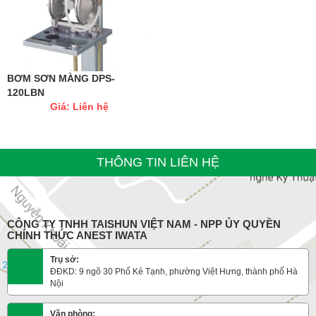
BƠM SƠN MÀNG DPS-
120LBN
Giá: Liên hệ
THÔNG TIN LIÊN HỆ
CÔNG TY TNHH TAISHUN VIỆT NAM - NPP ỦY QUYỀN
CHÍNH THỨC ANEST IWATA
Trụ sở:
ĐĐKD: 9 ngõ 30 Phố Kẻ Tạnh, phường Việt Hưng, thành phố Hà
Nội
Văn phòng: