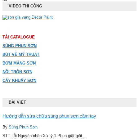
VIDEO THI CÔNG
TẢI CATALOGUE
SÚNG PHUN SƠN
BÚT VẼ MỸ THUẬT
BƠM MÀNG SƠN
NỒI TRỘN SƠN
CÂY KHUẤY SƠN
BÀI VIẾT
Hướng dẫn sửa chữa súng phun sơn cầm tay
By
Súng Phun Sơn
STT Lỗi Nguyên nhân Xử lý 1 Phun giật giật...