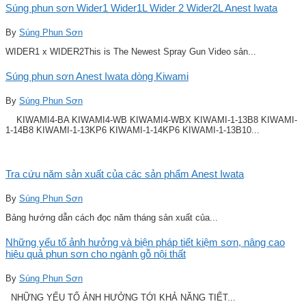
Súng phun sơn Wider1 Wider1L Wider 2 Wider2L Anest Iwata
By
Súng Phun Sơn
WIDER1 x WIDER2This is The Newest Spray Gun Video sản...
Súng phun sơn Anest Iwata dòng Kiwami
By
Súng Phun Sơn
KIWAMI4-BA KIWAMI4-WB KIWAMI4-WBX KIWAMI-1-13B8 KIWAMI-
1-14B8 KIWAMI-1-13KP6 KIWAMI-1-14KP6 KIWAMI-1-13B10...
Tra cứu năm sản xuất của các sản phẩm Anest Iwata
By
Súng Phun Sơn
Bảng hướng dẫn cách đọc năm tháng sản xuất của...
Những yếu tố ảnh hưởng và biện pháp tiết kiệm sơn, nâng cao
hiệu quả phun sơn cho ngành gỗ nội thất
By
Súng Phun Sơn
NHỮNG YẾU TỐ ẢNH HƯỞNG TỚI KHẢ NĂNG TIẾT...