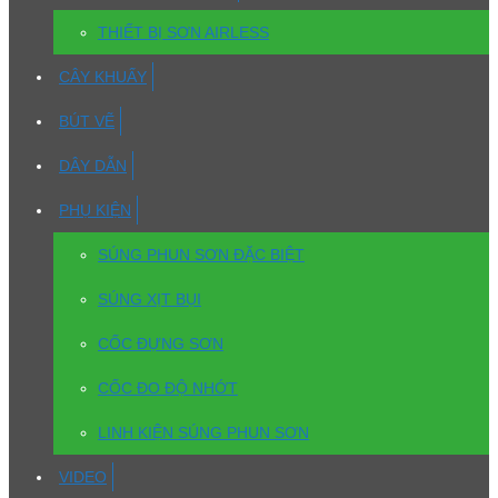
THIẾT BỊ SƠN AIRLESS
CÂY KHUẤY
BÚT VẼ
DÂY DẪN
PHỤ KIỆN
SÚNG PHUN SƠN ĐẶC BIỆT
SÚNG XỊT BỤI
CỐC ĐỰNG SƠN
CỐC ĐO ĐỘ NHỚT
LINH KIỆN SÚNG PHUN SƠN
VIDEO