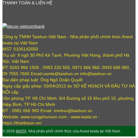
THANH TOÁN & LIÊN HỆ
Công ty TNHH Taishun Việt Nam - Nhà phân phối chính thức Anest
Iwata tại Việt Nam
MST: 0106142050
Trụ sở: 9 ngõ 30 Phố Kẻ Tạnh, Phường Việt Hưng, thành phố Hà
Nội, Việt Nam
ĐT 0243 984 1505 , 0983 220 555, 0971 666 960, 0933 666 960,
09 7555 7666 Email:camle@taishun.vn info@taishun.vn
Đại diện pháp luật: Ông Ngô Doãn Quyết
Ngày cấp giấy phép: 03/04/2013 do SỞ KẾ HOẠCH VÀ ĐẦU TƯ HÀ
NỘI cấp
Văn phòng TP. Hồ Chí Minh: 6/4 Đường số 15 Khu phố 10, phường
Hiệp Bình, TP Hồ Chí Minh
ĐT : 0981 666 960 Email: minhvu@taishun.vn
Website: www.sungphunson.com - www.iwata.vn -
https://thietbison.vn/
© 2026
IWATA
. Nhà phân phối chính thức của Anest Iwata tại Việt Nam .