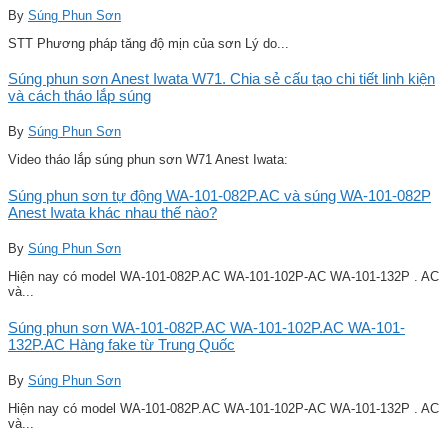
By
Súng Phun Sơn
STT Phương pháp tăng độ mịn của sơn Lý do...
Súng phun sơn Anest Iwata W71. Chia sẻ cấu tạo chi tiết linh kiện
và cách tháo lắp súng
By
Súng Phun Sơn
Video tháo lắp súng phun sơn W71 Anest Iwata:
Súng phun sơn tự động WA-101-082P.AC và súng WA-101-082P
Anest Iwata khác nhau thế nào?
By
Súng Phun Sơn
Hiện nay có model WA-101-082P.AC WA-101-102P-AC WA-101-132P . AC
và...
Súng phun sơn WA-101-082P.AC WA-101-102P.AC WA-101-
132P.AC Hàng fake từ Trung Quốc
By
Súng Phun Sơn
Hiện nay có model WA-101-082P.AC WA-101-102P-AC WA-101-132P . AC
và...