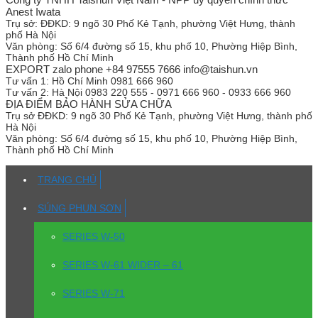
Anest Iwata
Trụ sở:
ĐĐKD: 9 ngõ 30 Phố Kẻ Tạnh, phường Việt Hưng, thành
phố Hà Nội
Văn phòng:
Số 6/4 đường số 15, khu phố 10, Phường Hiệp Bình,
Thành phố Hồ Chí Minh
EXPORT zalo phone +84 97555 7666 info@taishun.vn
Tư vấn 1:
Hồ Chí Minh 0981 666 960
Tư vấn 2:
Hà Nội 0983 220 555 - 0971 666 960 - 0933 666 960
ĐỊA ĐIỂM BẢO HÀNH SỬA CHỮA
Trụ sở
ĐĐKD: 9 ngõ 30 Phố Kẻ Tạnh, phường Việt Hưng, thành phố
Hà Nội
Văn phòng:
Số 6/4 đường số 15, khu phố 10, Phường Hiệp Bình,
Thành phố Hồ Chí Minh
TRANG CHỦ
SÚNG PHUN SƠN
SERIES W-50
SERIES W-61 WIDER – 61
SERIES W-71