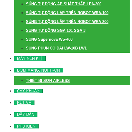
SÚNG TỰ ĐỘNG ÁP SUẤT THẤP LPA-200
SÚNG TỰ ĐỘNG LẮP TRÊN ROBOT WRA-100
SÚNG TỰ ĐỘNG LẮP TRÊN ROBOT WRA-200
SÚNG TỰ ĐỘNG SGA-101 SGA-3
SÚNG Supernova WS-400
SÚNG PHUN CỔ DÀI LW-10B LW1
MÁY NÉN KHÍ
BƠM MÀNG, NỒI TRỘN
THIẾT BỊ SƠN AIRLESS
CÂY KHUẤY
BÚT VẼ
DÂY DẪN
PHỤ KIỆN