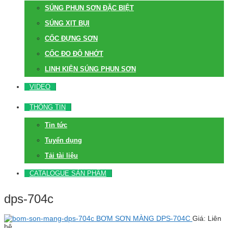
SÚNG PHUN SƠN ĐẶC BIỆT
SÚNG XỊT BỤI
CỐC ĐỰNG SƠN
CỐC ĐO ĐỘ NHỚT
LINH KIỆN SÚNG PHUN SƠN
VIDEO
THÔNG TIN
Tin tức
Tuyển dụng
Tải tài liệu
CATALOGUE SẢN PHẨM
dps-704c
BƠM SƠN MÀNG DPS-704C
Giá: Liên
hệ