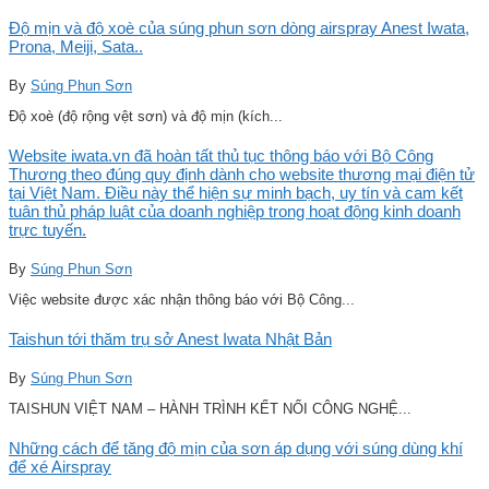
Độ mịn và độ xoè của súng phun sơn dòng airspray Anest Iwata,
Prona, Meiji, Sata..
By
Súng Phun Sơn
Độ xoè (độ rộng vệt sơn) và độ mịn (kích...
Website iwata.vn đã hoàn tất thủ tục thông báo với Bộ Công
Thương theo đúng quy định dành cho website thương mại điện tử
tại Việt Nam. Điều này thể hiện sự minh bạch, uy tín và cam kết
tuân thủ pháp luật của doanh nghiệp trong hoạt động kinh doanh
trực tuyến.
By
Súng Phun Sơn
Việc website được xác nhận thông báo với Bộ Công...
Taishun tới thăm trụ sở Anest Iwata Nhật Bản
By
Súng Phun Sơn
TAISHUN VIỆT NAM – HÀNH TRÌNH KẾT NỐI CÔNG NGHỆ...
Những cách để tăng độ mịn của sơn áp dụng với súng dùng khí
để xé Airspray