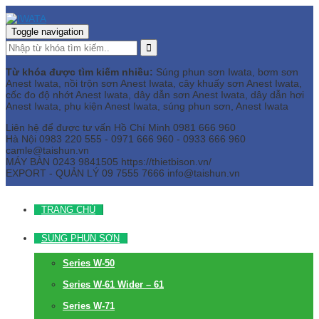
Toggle navigation
Từ khóa được tìm kiếm nhiều:
Súng phun sơn Iwata, bơm sơn
Anest Iwata, nồi trộn sơn Anest Iwata, cây khuấy sơn Anest Iwata,
cốc đo độ nhớt Anest Iwata, dây dẫn sơn Anest Iwata, dây dẫn hơi
Anest Iwata, phụ kiện Anest Iwata, súng phun sơn, Anest Iwata
Liên hệ để được tư vấn
Hồ Chí Minh
0981 666 960
Hà Nội
0983 220 555 - 0971 666 960 - 0933 666 960
camle@taishun.vn
MÁY BÀN
0243 9841505 https://thietbison.vn/
EXPORT - QUẢN LÝ
09 7555 7666
info@taishun.vn
TRANG CHỦ
SÚNG PHUN SƠN
Series W-50
Series W-61 Wider – 61
Series W-71