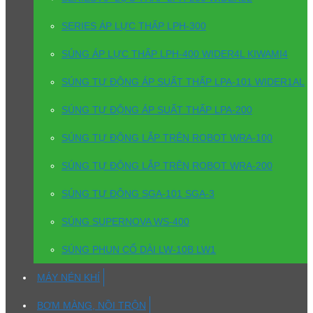
SERIES ÁP LỰC THẤP LPH-300
SÚNG ÁP LỰC THẤP LPH-400 WIDER4L KIWAMI4
SÚNG TỰ ĐỘNG ÁP SUẤT THẤP LPA-101 WIDER1AL
SÚNG TỰ ĐỘNG ÁP SUẤT THẤP LPA-200
SÚNG TỰ ĐỘNG LẮP TRÊN ROBOT WRA-100
SÚNG TỰ ĐỘNG LẮP TRÊN ROBOT WRA-200
SÚNG TỰ ĐỘNG SGA-101 SGA-3
SÚNG SUPERNOVA WS-400
SÚNG PHUN CỔ DÀI LW-10B LW1
MÁY NÉN KHÍ
BƠM MÀNG, NỒI TRỘN