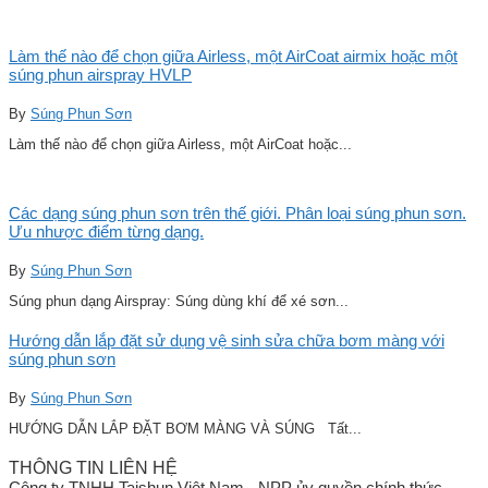
Làm thế nào để chọn giữa Airless, một AirCoat airmix hoặc một
súng phun airspray HVLP
By
Súng Phun Sơn
Làm thế nào để chọn giữa Airless, một AirCoat hoặc...
Các dạng súng phun sơn trên thế giới. Phân loại súng phun sơn.
Ưu nhược điểm từng dạng.
By
Súng Phun Sơn
Súng phun dạng Airspray: Súng dùng khí để xé sơn...
Hướng dẫn lắp đặt sử dụng vệ sinh sửa chữa bơm màng với
súng phun sơn
By
Súng Phun Sơn
HƯỚNG DẪN LẮP ĐẶT BƠM MÀNG VÀ SÚNG Tất...
THÔNG TIN LIÊN HỆ
Công ty TNHH Taishun Việt Nam - NPP ủy quyền chính thức