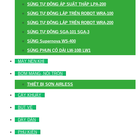
SÚNG TỰ ĐỘNG ÁP SUẤT THẤP LPA-200
SÚNG TỰ ĐỘNG LẮP TRÊN ROBOT WRA-100
SÚNG TỰ ĐỘNG LẮP TRÊN ROBOT WRA-200
SÚNG TỰ ĐỘNG SGA-101 SGA-3
SÚNG Supernova WS-400
SÚNG PHUN CỔ DÀI LW-10B LW1
MÁY NÉN KHÍ
BƠM MÀNG, NỒI TRỘN
THIẾT BỊ SƠN AIRLESS
CÂY KHUẤY
BÚT VẼ
DÂY DẪN
PHỤ KIỆN