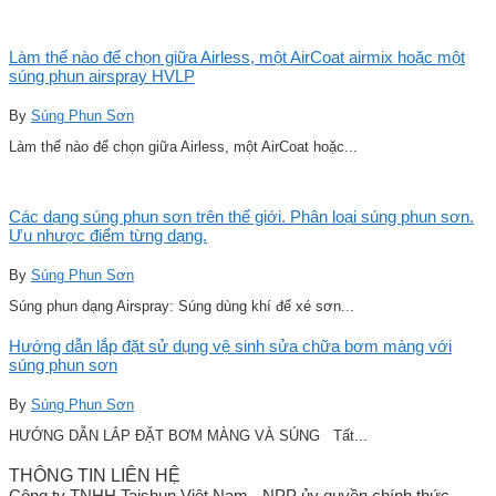
Làm thế nào để chọn giữa Airless, một AirCoat airmix hoặc một
súng phun airspray HVLP
By
Súng Phun Sơn
Làm thế nào để chọn giữa Airless, một AirCoat hoặc...
Các dạng súng phun sơn trên thế giới. Phân loại súng phun sơn.
Ưu nhược điểm từng dạng.
By
Súng Phun Sơn
Súng phun dạng Airspray: Súng dùng khí để xé sơn...
Hướng dẫn lắp đặt sử dụng vệ sinh sửa chữa bơm màng với
súng phun sơn
By
Súng Phun Sơn
HƯỚNG DẪN LẮP ĐẶT BƠM MÀNG VÀ SÚNG Tất...
THÔNG TIN LIÊN HỆ
Công ty TNHH Taishun Việt Nam - NPP ủy quyền chính thức