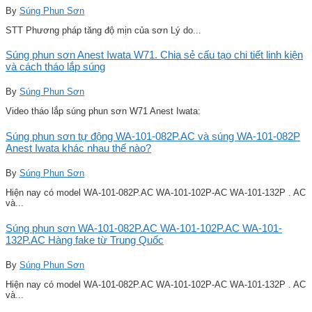
By
Súng Phun Sơn
STT Phương pháp tăng độ mịn của sơn Lý do...
Súng phun sơn Anest Iwata W71. Chia sẻ cấu tạo chi tiết linh kiện
và cách tháo lắp súng
By
Súng Phun Sơn
Video tháo lắp súng phun sơn W71 Anest Iwata:
Súng phun sơn tự động WA-101-082P.AC và súng WA-101-082P
Anest Iwata khác nhau thế nào?
By
Súng Phun Sơn
Hiện nay có model WA-101-082P.AC WA-101-102P-AC WA-101-132P . AC
và...
Súng phun sơn WA-101-082P.AC WA-101-102P.AC WA-101-
132P.AC Hàng fake từ Trung Quốc
By
Súng Phun Sơn
Hiện nay có model WA-101-082P.AC WA-101-102P-AC WA-101-132P . AC
và...