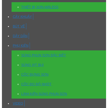
THIẾT BỊ SƠN AIRLESS
CÂY KHUẤY
BÚT VẼ
DÂY DẪN
PHỤ KIỆN
SÚNG PHUN SƠN ĐẶC BIỆT
SÚNG XỊT BỤI
CỐC ĐỰNG SƠN
CỐC ĐO ĐỘ NHỚT
LINH KIỆN SÚNG PHUN SƠN
VIDEO