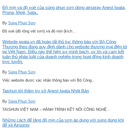
Độ mịn và độ xoè của súng phun sơn dòng airspray Anest Iwata,
Prona, Meiji, Sata..
By
Súng Phun Sơn
Độ xoè (độ rộng vệt sơn) và độ mịn (kích...
Website iwata.vn đã hoàn tất thủ tục thông báo với Bộ Công
Thương theo đúng quy định dành cho website thương mại điện tử
tại Việt Nam. Điều này thể hiện sự minh bạch, uy tín và cam kết
tuân thủ pháp luật của doanh nghiệp trong hoạt động kinh doanh
trực tuyến.
By
Súng Phun Sơn
Việc website được xác nhận thông báo với Bộ Công...
Taishun tới thăm trụ sở Anest Iwata Nhật Bản
By
Súng Phun Sơn
TAISHUN VIỆT NAM – HÀNH TRÌNH KẾT NỐI CÔNG NGHỆ...
Những cách để tăng độ mịn của sơn áp dụng với súng dùng khí
để xé Airspray