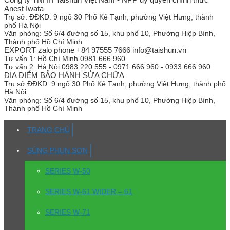
Anest Iwata
Trụ sở:
ĐĐKD: 9 ngõ 30 Phố Kẻ Tạnh, phường Việt Hưng, thành
phố Hà Nội
Văn phòng:
Số 6/4 đường số 15, khu phố 10, Phường Hiệp Bình,
Thành phố Hồ Chí Minh
EXPORT zalo phone +84 97555 7666 info@taishun.vn
Tư vấn 1:
Hồ Chí Minh 0981 666 960
Tư vấn 2:
Hà Nội 0983 220 555 - 0971 666 960 - 0933 666 960
ĐỊA ĐIỂM BẢO HÀNH SỬA CHỮA
Trụ sở
ĐĐKD: 9 ngõ 30 Phố Kẻ Tạnh, phường Việt Hưng, thành phố
Hà Nội
Văn phòng:
Số 6/4 đường số 15, khu phố 10, Phường Hiệp Bình,
Thành phố Hồ Chí Minh
TRANG CHỦ
SÚNG PHUN SƠN
SERIES W-50
SERIES W-61 WIDER – 61
SERIES W-71