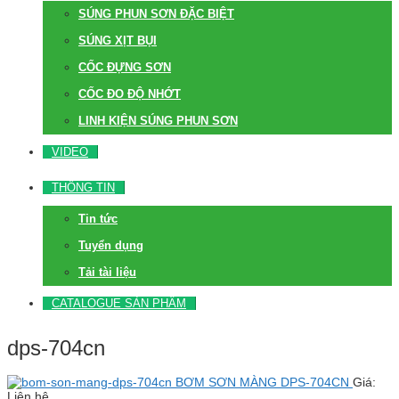
SÚNG PHUN SƠN ĐẶC BIỆT
SÚNG XỊT BỤI
CỐC ĐỰNG SƠN
CỐC ĐO ĐỘ NHỚT
LINH KIỆN SÚNG PHUN SƠN
VIDEO
THÔNG TIN
Tin tức
Tuyển dụng
Tải tài liệu
CATALOGUE SẢN PHẨM
dps-704cn
BƠM SƠN MÀNG DPS-704CN
Giá:
Liên hệ