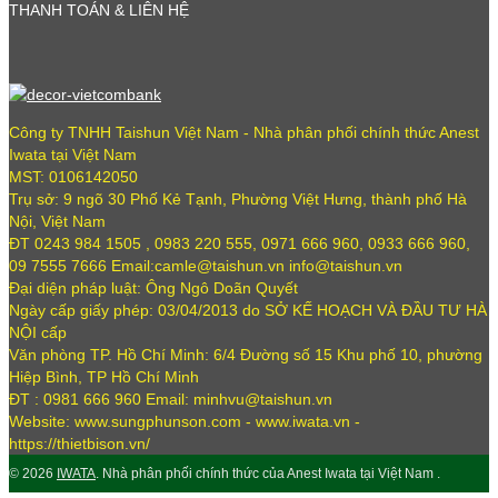
THANH TOÁN & LIÊN HỆ
Công ty TNHH Taishun Việt Nam - Nhà phân phối chính thức Anest
Iwata tại Việt Nam
MST: 0106142050
Trụ sở: 9 ngõ 30 Phố Kẻ Tạnh, Phường Việt Hưng, thành phố Hà
Nội, Việt Nam
ĐT 0243 984 1505 , 0983 220 555, 0971 666 960, 0933 666 960,
09 7555 7666 Email:camle@taishun.vn info@taishun.vn
Đại diện pháp luật: Ông Ngô Doãn Quyết
Ngày cấp giấy phép: 03/04/2013 do SỞ KẾ HOẠCH VÀ ĐẦU TƯ HÀ
NỘI cấp
Văn phòng TP. Hồ Chí Minh: 6/4 Đường số 15 Khu phố 10, phường
Hiệp Bình, TP Hồ Chí Minh
ĐT : 0981 666 960 Email: minhvu@taishun.vn
Website: www.sungphunson.com - www.iwata.vn -
https://thietbison.vn/
© 2026
IWATA
. Nhà phân phối chính thức của Anest Iwata tại Việt Nam .