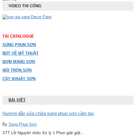
VIDEO THI CÔNG
TẢI CATALOGUE
SÚNG PHUN SƠN
BÚT VẼ MỸ THUẬT
BƠM MÀNG SƠN
NỒI TRỘN SƠN
CÂY KHUẤY SƠN
BÀI VIẾT
Hướng dẫn sửa chữa súng phun sơn cầm tay
By
Súng Phun Sơn
STT Lỗi Nguyên nhân Xử lý 1 Phun giật giật...