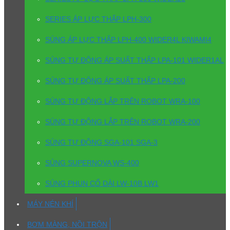
SERIES ÁP LỰC THẤP LPH-300
SÚNG ÁP LỰC THẤP LPH-400 WIDER4L KIWAMI4
SÚNG TỰ ĐỘNG ÁP SUẤT THẤP LPA-101 WIDER1AL
SÚNG TỰ ĐỘNG ÁP SUẤT THẤP LPA-200
SÚNG TỰ ĐỘNG LẮP TRÊN ROBOT WRA-100
SÚNG TỰ ĐỘNG LẮP TRÊN ROBOT WRA-200
SÚNG TỰ ĐỘNG SGA-101 SGA-3
SÚNG SUPERNOVA WS-400
SÚNG PHUN CỔ DÀI LW-10B LW1
MÁY NÉN KHÍ
BƠM MÀNG, NỒI TRỘN