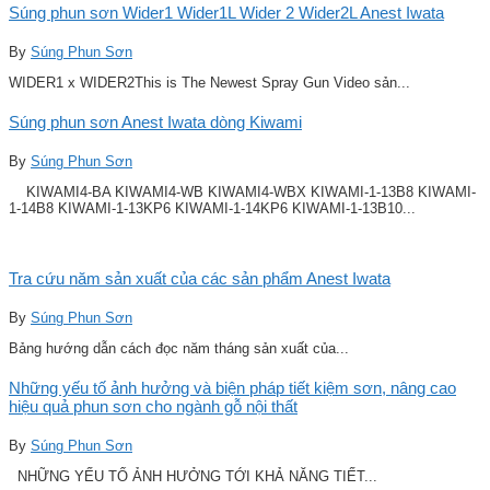
Súng phun sơn Wider1 Wider1L Wider 2 Wider2L Anest Iwata
By
Súng Phun Sơn
WIDER1 x WIDER2This is The Newest Spray Gun Video sản...
Súng phun sơn Anest Iwata dòng Kiwami
By
Súng Phun Sơn
KIWAMI4-BA KIWAMI4-WB KIWAMI4-WBX KIWAMI-1-13B8 KIWAMI-
1-14B8 KIWAMI-1-13KP6 KIWAMI-1-14KP6 KIWAMI-1-13B10...
Tra cứu năm sản xuất của các sản phẩm Anest Iwata
By
Súng Phun Sơn
Bảng hướng dẫn cách đọc năm tháng sản xuất của...
Những yếu tố ảnh hưởng và biện pháp tiết kiệm sơn, nâng cao
hiệu quả phun sơn cho ngành gỗ nội thất
By
Súng Phun Sơn
NHỮNG YẾU TỐ ẢNH HƯỞNG TỚI KHẢ NĂNG TIẾT...