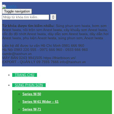
Toggle navigation
Từ khóa được tìm kiếm nhiều:
Súng phun sơn Iwata, bơm sơn
Anest Iwata, nồi trộn sơn Anest Iwata, cây khuấy sơn Anest Iwata,
cốc đo độ nhớt Anest Iwata, dây dẫn sơn Anest Iwata, dây dẫn hơi
Anest Iwata, phụ kiện Anest Iwata, súng phun sơn, Anest Iwata
Liên hệ để được tư vấn
Hồ Chí Minh
0981 666 960
Hà Nội
0983 220 555 - 0971 666 960 - 0933 666 960
camle@taishun.vn
MÁY BÀN
0243 9841505 https://thietbison.vn/
EXPORT - QUẢN LÝ
09 7555 7666
info@taishun.vn
TRANG CHỦ
SÚNG PHUN SƠN
Series W-50
Series W-61 Wider – 61
Series W-71