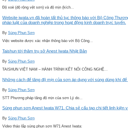
Độ xoè (độ rộng vệt sơn) và độ mịn (kích...
Website iwata.vn đã hoàn tất thủ tục thông báo với Bộ Công Thương
pháp luật của doanh nghiệp trong hoạt động kinh doanh trực tuyến.
By
Súng Phun Sơn
Việc website được xác nhận thông báo với Bộ Công...
Taishun tới thăm trụ sở Anest Iwata Nhật Bản
By
Súng Phun Sơn
TAISHUN VIỆT NAM – HÀNH TRÌNH KẾT NỐI CÔNG NGHỆ...
Những cách để tăng độ mịn của sơn áp dụng với súng dùng khí để 
By
Súng Phun Sơn
STT Phương pháp tăng độ mịn của sơn Lý do...
Súng phun sơn Anest Iwata W71. Chia sẻ cấu tạo chi tiết linh kiện 
By
Súng Phun Sơn
Video tháo lắp súng phun sơn W71 Anest Iwata: