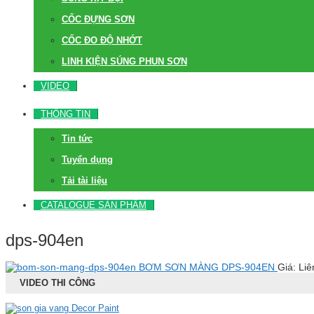
CỐC ĐỰNG SƠN
CỐC ĐO ĐỘ NHỚT
LINH KIỆN SÚNG PHUN SƠN
VIDEO
THÔNG TIN
Tin tức
Tuyển dụng
Tải tài liệu
CATALOGUE SẢN PHẨM
dps-904en
BƠM SƠN MÀNG DPS-904EN
Giá: Liê
VIDEO THI CÔNG