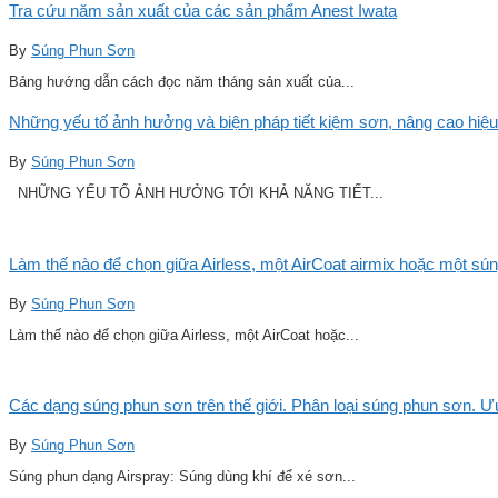
Tra cứu năm sản xuất của các sản phẩm Anest Iwata
By
Súng Phun Sơn
Bảng hướng dẫn cách đọc năm tháng sản xuất của...
Những yếu tố ảnh hưởng và biện pháp tiết kiệm sơn, nâng cao hiệu
By
Súng Phun Sơn
NHỮNG YẾU TỐ ẢNH HƯỞNG TỚI KHẢ NĂNG TIẾT...
Làm thế nào để chọn giữa Airless, một AirCoat airmix hoặc một sú
By
Súng Phun Sơn
Làm thế nào để chọn giữa Airless, một AirCoat hoặc...
Các dạng súng phun sơn trên thế giới. Phân loại súng phun sơn. 
By
Súng Phun Sơn
Súng phun dạng Airspray: Súng dùng khí để xé sơn...