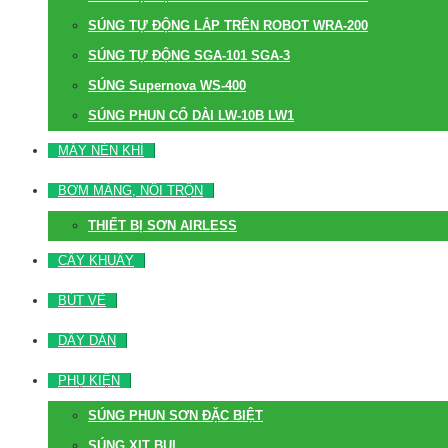
SÚNG TỰ ĐỘNG LẮP TRÊN ROBOT WRA-200
SÚNG TỰ ĐỘNG SGA-101 SGA-3
SÚNG Supernova WS-400
SÚNG PHUN CỔ DÀI LW-10B LW1
MÁY NÉN KHÍ
BƠM MÀNG, NỒI TRỘN
THIẾT BỊ SƠN AIRLESS
CÂY KHUẤY
BÚT VẼ
DÂY DẪN
PHỤ KIỆN
SÚNG PHUN SƠN ĐẶC BIỆT
SÚNG XỊT BỤI