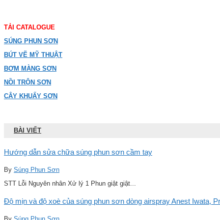
TẢI CATALOGUE
SÚNG PHUN SƠN
BÚT VẼ MỸ THUẬT
BƠM MÀNG SƠN
NỒI TRỘN SƠN
CÂY KHUẤY SƠN
BÀI VIẾT
Hướng dẫn sửa chữa súng phun sơn cầm tay
By
Súng Phun Sơn
STT Lỗi Nguyên nhân Xử lý 1 Phun giật giật...
Độ mịn và độ xoè của súng phun sơn dòng airspray Anest Iwata, Pro
By
Súng Phun Sơn