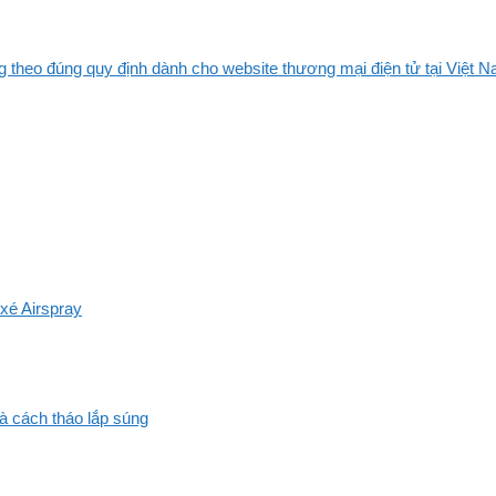
 theo đúng quy định dành cho website thương mại điện tử tại Việt Na
xé Airspray
và cách tháo lắp súng