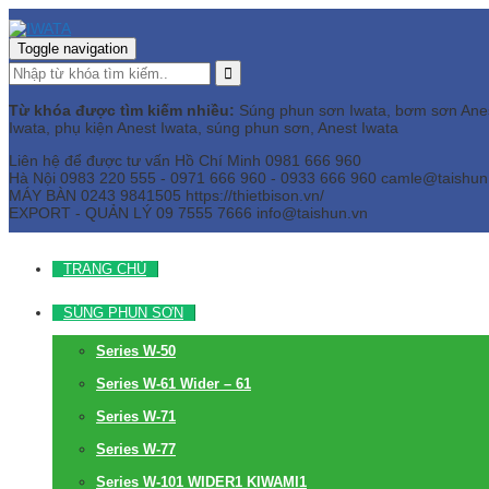
Toggle navigation
Từ khóa được tìm kiếm nhiều:
Súng phun sơn Iwata, bơm sơn Anest 
Iwata, phụ kiện Anest Iwata, súng phun sơn, Anest Iwata
Liên hệ để được tư vấn
Hồ Chí Minh
0981 666 960
Hà Nội
0983 220 555 - 0971 666 960 - 0933 666 960
camle@taishun
MÁY BÀN
0243 9841505 https://thietbison.vn/
EXPORT - QUẢN LÝ
09 7555 7666
info@taishun.vn
TRANG CHỦ
SÚNG PHUN SƠN
Series W-50
Series W-61 Wider – 61
Series W-71
Series W-77
Series W-101 WIDER1 KIWAMI1