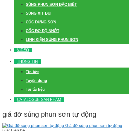
SÚNG PHUN SƠN ĐẶC BIỆT
SÚNG XỊT BỤI
CỐC ĐỰNG SƠN
CỐC ĐO ĐỘ NHỚT
LINH KIỆN SÚNG PHUN SƠN
VIDEO
THÔNG TIN
Tin tức
Tuyển dụng
Tải tài liệu
CATALOGUE SẢN PHẨM
giá đỡ súng phun sơn tự động
Giá đỡ súng phun sơn tự động
Giá: Liên hệ