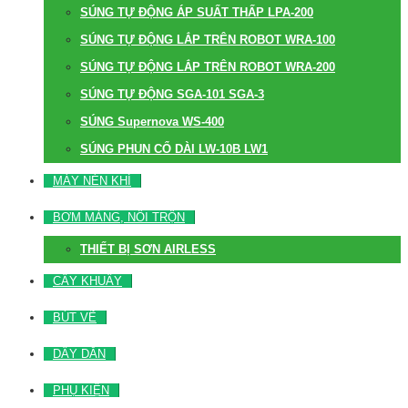
SÚNG TỰ ĐỘNG ÁP SUẤT THẤP LPA-200
SÚNG TỰ ĐỘNG LẮP TRÊN ROBOT WRA-100
SÚNG TỰ ĐỘNG LẮP TRÊN ROBOT WRA-200
SÚNG TỰ ĐỘNG SGA-101 SGA-3
SÚNG Supernova WS-400
SÚNG PHUN CỔ DÀI LW-10B LW1
MÁY NÉN KHÍ
BƠM MÀNG, NỒI TRỘN
THIẾT BỊ SƠN AIRLESS
CÂY KHUẤY
BÚT VẼ
DÂY DẪN
PHỤ KIỆN