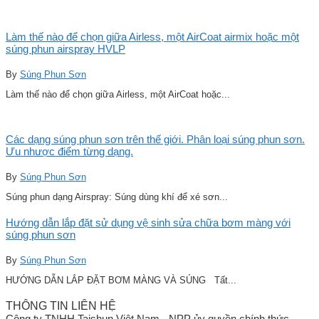
Làm thế nào để chọn giữa Airless, một AirCoat airmix hoặc một
súng phun airspray HVLP
By
Súng Phun Sơn
Làm thế nào để chọn giữa Airless, một AirCoat hoặc...
Các dạng súng phun sơn trên thế giới. Phân loại súng phun sơn.
Ưu nhược điểm từng dạng.
By
Súng Phun Sơn
Súng phun dạng Airspray: Súng dùng khí để xé sơn...
Hướng dẫn lắp đặt sử dụng vệ sinh sửa chữa bơm màng với
súng phun sơn
By
Súng Phun Sơn
HƯỚNG DẪN LẮP ĐẶT BƠM MÀNG VÀ SÚNG Tất...
THÔNG TIN LIÊN HỆ
Công ty TNHH Taishun Việt Nam - NPP ủy quyền chính thức