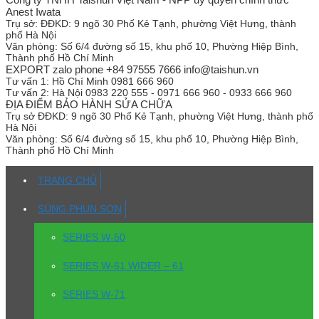
Anest Iwata
Trụ sở:
ĐĐKD: 9 ngõ 30 Phố Kẻ Tạnh, phường Việt Hưng, thành
phố Hà Nội
Văn phòng:
Số 6/4 đường số 15, khu phố 10, Phường Hiệp Bình,
Thành phố Hồ Chí Minh
EXPORT zalo phone +84 97555 7666 info@taishun.vn
Tư vấn 1:
Hồ Chí Minh 0981 666 960
Tư vấn 2:
Hà Nội 0983 220 555 - 0971 666 960 - 0933 666 960
ĐỊA ĐIỂM BẢO HÀNH SỬA CHỮA
Trụ sở
ĐĐKD: 9 ngõ 30 Phố Kẻ Tạnh, phường Việt Hưng, thành phố
Hà Nội
Văn phòng:
Số 6/4 đường số 15, khu phố 10, Phường Hiệp Bình,
Thành phố Hồ Chí Minh
TRANG CHỦ
SÚNG PHUN SƠN
SERIES W-50
SERIES W-61 WIDER – 61
SERIES W-71