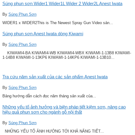
Súng phun sơn Wider1 Wider1L Wider 2 Wider2L Anest Iwata
By
Súng Phun Sơn
WIDER1 x WIDER2This is The Newest Spray Gun Video sản...
Súng phun sơn Anest Iwata dòng Kiwami
By
Súng Phun Sơn
KIWAMI4-BA KIWAMI4-WB KIWAMI4-WBX KIWAMI-1-13B8 KIWAMI-
1-14B8 KIWAMI-1-13KP6 KIWAMI-1-14KP6 KIWAMI-1-13B10...
Tra cứu năm sản xuất của các sản phẩm Anest Iwata
By
Súng Phun Sơn
Bảng hướng dẫn cách đọc năm tháng sản xuất của...
Những yếu tố ảnh hưởng và biện pháp tiết kiệm sơn, nâng cao
hiệu quả phun sơn cho ngành gỗ nội thất
By
Súng Phun Sơn
NHỮNG YẾU TỐ ẢNH HƯỞNG TỚI KHẢ NĂNG TIẾT...