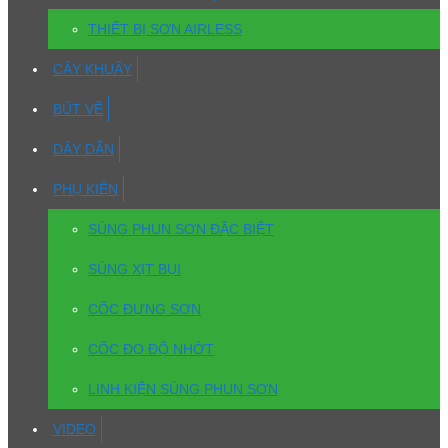
THIẾT BỊ SƠN AIRLESS
CÂY KHUẤY
BÚT VẼ
DÂY DẪN
PHỤ KIỆN
SÚNG PHUN SƠN ĐẶC BIỆT
SÚNG XỊT BỤI
CỐC ĐỰNG SƠN
CỐC ĐO ĐỘ NHỚT
LINH KIỆN SÚNG PHUN SƠN
VIDEO