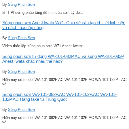
By
Súng Phun Sơn
STT Phương pháp tăng độ mịn của sơn Lý do...
Súng phun sơn Anest Iwata W71. Chia sẻ cấu tạo chi tiết linh kiện
và cách tháo lắp súng
By
Súng Phun Sơn
Video tháo lắp súng phun sơn W71 Anest Iwata:
Súng phun sơn tự động WA-101-082P.AC và súng WA-101-082P
Anest Iwata khác nhau thế nào?
By
Súng Phun Sơn
Hiện nay có model WA-101-082P.AC WA-101-102P-AC WA-101-132P . AC
và...
Súng phun sơn WA-101-082P.AC WA-101-102P.AC WA-101-
132P.AC Hàng fake từ Trung Quốc
By
Súng Phun Sơn
Hiện nay có model WA-101-082P.AC WA-101-102P-AC WA-101-132P . AC
và...