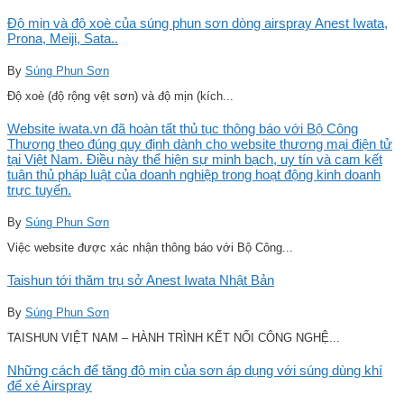
Độ mịn và độ xoè của súng phun sơn dòng airspray Anest Iwata,
Prona, Meiji, Sata..
By
Súng Phun Sơn
Độ xoè (độ rộng vệt sơn) và độ mịn (kích...
Website iwata.vn đã hoàn tất thủ tục thông báo với Bộ Công
Thương theo đúng quy định dành cho website thương mại điện tử
tại Việt Nam. Điều này thể hiện sự minh bạch, uy tín và cam kết
tuân thủ pháp luật của doanh nghiệp trong hoạt động kinh doanh
trực tuyến.
By
Súng Phun Sơn
Việc website được xác nhận thông báo với Bộ Công...
Taishun tới thăm trụ sở Anest Iwata Nhật Bản
By
Súng Phun Sơn
TAISHUN VIỆT NAM – HÀNH TRÌNH KẾT NỐI CÔNG NGHỆ...
Những cách để tăng độ mịn của sơn áp dụng với súng dùng khí
để xé Airspray