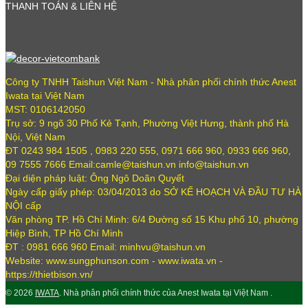
THANH TOÁN & LIÊN HỆ
Công ty TNHH Taishun Việt Nam - Nhà phân phối chính thức Anest
Iwata tại Việt Nam
MST: 0106142050
Trụ sở: 9 ngõ 30 Phố Kẻ Tạnh, Phường Việt Hưng, thành phố Hà
Nội, Việt Nam
ĐT 0243 984 1505 , 0983 220 555, 0971 666 960, 0933 666 960,
09 7555 7666 Email:camle@taishun.vn info@taishun.vn
Đại diện pháp luật: Ông Ngô Doãn Quyết
Ngày cấp giấy phép: 03/04/2013 do SỞ KẾ HOẠCH VÀ ĐẦU TƯ HÀ
NỘI cấp
Văn phòng TP. Hồ Chí Minh: 6/4 Đường số 15 Khu phố 10, phường
Hiệp Bình, TP Hồ Chí Minh
ĐT : 0981 666 960 Email: minhvu@taishun.vn
Website: www.sungphunson.com - www.iwata.vn -
https://thietbison.vn/
© 2026
IWATA
. Nhà phân phối chính thức của Anest Iwata tại Việt Nam .