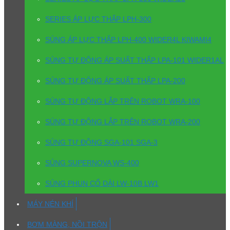
SERIES ÁP LỰC THẤP LPH-300
SÚNG ÁP LỰC THẤP LPH-400 WIDER4L KIWAMI4
SÚNG TỰ ĐỘNG ÁP SUẤT THẤP LPA-101 WIDER1AL
SÚNG TỰ ĐỘNG ÁP SUẤT THẤP LPA-200
SÚNG TỰ ĐỘNG LẮP TRÊN ROBOT WRA-100
SÚNG TỰ ĐỘNG LẮP TRÊN ROBOT WRA-200
SÚNG TỰ ĐỘNG SGA-101 SGA-3
SÚNG SUPERNOVA WS-400
SÚNG PHUN CỔ DÀI LW-10B LW1
MÁY NÉN KHÍ
BƠM MÀNG, NỒI TRỘN