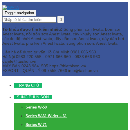
Toggle navigation
Từ khóa được tìm kiếm nhiều:
Súng phun sơn Iwata, bơm sơn
Anest Iwata, nồi trộn sơn Anest Iwata, cây khuấy sơn Anest Iwata,
cốc đo độ nhớt Anest Iwata, dây dẫn sơn Anest Iwata, dây dẫn hơi
Anest Iwata, phụ kiện Anest Iwata, súng phun sơn, Anest Iwata
Liên hệ để được tư vấn
Hồ Chí Minh
0981 666 960
Hà Nội
0983 220 555 - 0971 666 960 - 0933 666 960
camle@taishun.vn
MÁY BÀN
0243 9841505 https://thietbison.vn/
EXPORT - QUẢN LÝ
09 7555 7666
info@taishun.vn
TRANG CHỦ
SÚNG PHUN SƠN
Series W-50
Series W-61 Wider – 61
Series W-71