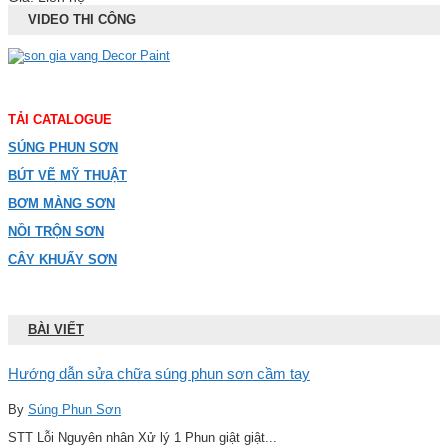
VIDEO THI CÔNG
TẢI CATALOGUE
SÚNG PHUN SƠN
BÚT VẼ MỸ THUẬT
BƠM MÀNG SƠN
NỒI TRỘN SƠN
CÂY KHUẤY SƠN
BÀI VIẾT
Hướng dẫn sửa chữa súng phun sơn cầm tay
By
Súng Phun Sơn
STT Lỗi Nguyên nhân Xử lý 1 Phun giật giật...