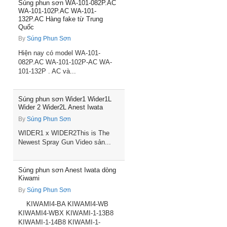
Súng phun sơn WA-101-082P.AC
WA-101-102P.AC WA-101-
132P.AC Hàng fake từ Trung
Quốc
By
Súng Phun Sơn
Hiện nay có model WA-101-
082P.AC WA-101-102P-AC WA-
101-132P . AC và...
Súng phun sơn Wider1 Wider1L
Wider 2 Wider2L Anest Iwata
By
Súng Phun Sơn
WIDER1 x WIDER2This is The
Newest Spray Gun Video sản...
Súng phun sơn Anest Iwata dòng
Kiwami
By
Súng Phun Sơn
KIWAMI4-BA KIWAMI4-WB
KIWAMI4-WBX KIWAMI-1-13B8
KIWAMI-1-14B8 KIWAMI-1-