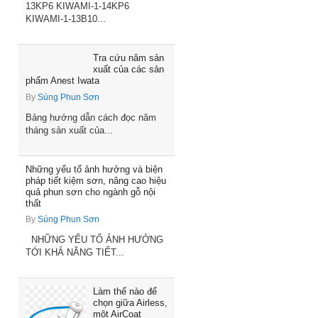
13KP6 KIWAMI-1-14KP6
KIWAMI-1-13B10...
Tra cứu năm sản
xuất của các sản
phẩm Anest Iwata
By
Súng Phun Sơn
Bảng hướng dẫn cách đọc năm
tháng sản xuất của...
Những yếu tố ảnh hưởng và biện
pháp tiết kiệm sơn, nâng cao hiệu
quả phun sơn cho ngành gỗ nội
thất
By
Súng Phun Sơn
NHỮNG YẾU TỐ ẢNH HƯỞNG
TỚI KHẢ NĂNG TIẾT...
Làm thế nào để
chọn giữa Airless,
một AirCoat