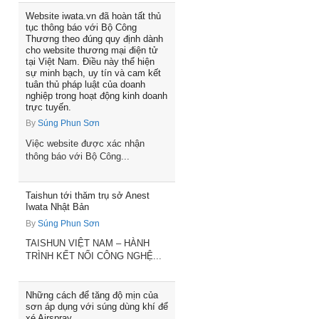
Website iwata.vn đã hoàn tất thủ
tục thông báo với Bộ Công
Thương theo đúng quy định dành
cho website thương mại điện tử
tại Việt Nam. Điều này thể hiện
sự minh bạch, uy tín và cam kết
tuân thủ pháp luật của doanh
nghiệp trong hoạt động kinh doanh
trực tuyến.
By
Súng Phun Sơn
Việc website được xác nhận
thông báo với Bộ Công...
Taishun tới thăm trụ sở Anest
Iwata Nhật Bản
By
Súng Phun Sơn
TAISHUN VIỆT NAM – HÀNH
TRÌNH KẾT NỐI CÔNG NGHỆ...
Những cách để tăng độ mịn của
sơn áp dụng với súng dùng khí để
xé Airspray