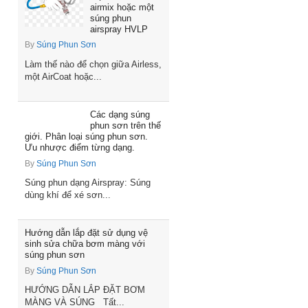
airmix hoặc một
súng phun
airspray HVLP
By
Súng Phun Sơn
Làm thế nào để chọn giữa Airless,
một AirCoat hoặc...
Các dạng súng
phun sơn trên thế
giới. Phân loại súng phun sơn.
Ưu nhược điểm từng dạng.
By
Súng Phun Sơn
Súng phun dạng Airspray: Súng
dùng khí để xé sơn...
Hướng dẫn lắp đặt sử dụng vệ
sinh sửa chữa bơm màng với
súng phun sơn
By
Súng Phun Sơn
HƯỚNG DẪN LẮP ĐẶT BƠM
MÀNG VÀ SÚNG Tất...