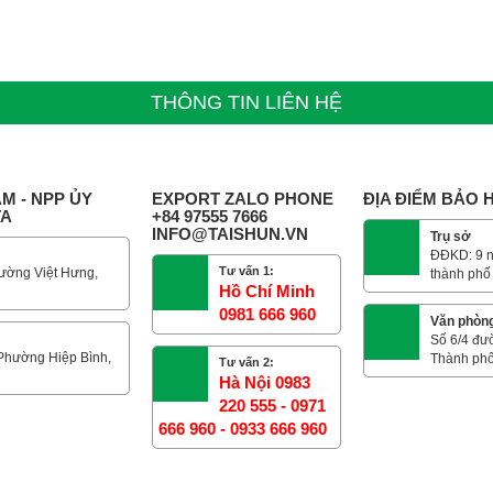
THÔNG TIN LIÊN HỆ
M - NPP ỦY
EXPORT ZALO PHONE
ĐỊA ĐIỂM BẢO
TA
+84 97555 7666
INFO@TAISHUN.VN
Trụ sở
ĐĐKD: 9 n
Tư vấn 1:
ường Việt Hưng,
thành phố
Hồ Chí Minh
0981 666 960
Văn phòn
Số 6/4 đư
 Phường Hiệp Bình,
Thành phố
Tư vấn 2:
Hà Nội 0983
220 555 - 0971
666 960 - 0933 666 960