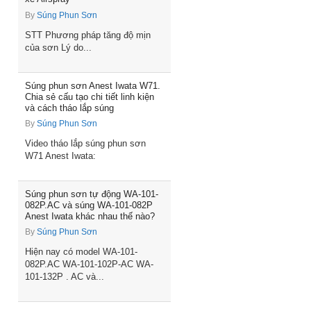
By
Súng Phun Sơn
STT Phương pháp tăng độ mịn
của sơn Lý do...
Súng phun sơn Anest Iwata W71.
Chia sẻ cấu tạo chi tiết linh kiện
và cách tháo lắp súng
By
Súng Phun Sơn
Video tháo lắp súng phun sơn
W71 Anest Iwata:
Súng phun sơn tự động WA-101-
082P.AC và súng WA-101-082P
Anest Iwata khác nhau thế nào?
By
Súng Phun Sơn
Hiện nay có model WA-101-
082P.AC WA-101-102P-AC WA-
101-132P . AC và...