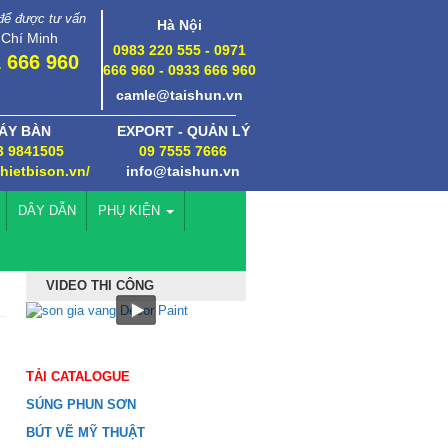
 để được tư vấn
Hà Nội
 Chí Minh
0983 220 555 - 0971
 666 960
666 960 - 0933 666 960
camle@taishun.vn
ÁY BÀN
EXPORT - QUẢN LÝ
3 9841505
09 7555 7666
thietbison.vn/
info@taishun.vn
DÂY DẪN
PHỤ KIỆN
VIDEO THI CÔNG
TẢI CATALOGUE
SÚNG PHUN SƠN
BÚT VẼ MỸ THUẬT