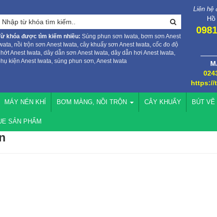
Liên hệ
Hồ
0981
Từ khóa được tìm kiếm nhiều:
Súng phun sơn Iwata, bơm sơn Anest
wata, nồi trộn sơn Anest Iwata, cây khuấy sơn Anest Iwata, cốc đo độ
hớt Anest Iwata, dây dẫn sơn Anest Iwata, dây dẫn hơi Anest Iwata,
hụ kiện Anest Iwata, súng phun sơn, Anest Iwata
M
024
https://
MÁY NÉN KHÍ
BƠM MÀNG, NỒI TRỘN
CÂY KHUẤY
BÚT VẼ
UE SẢN PHẨM
n