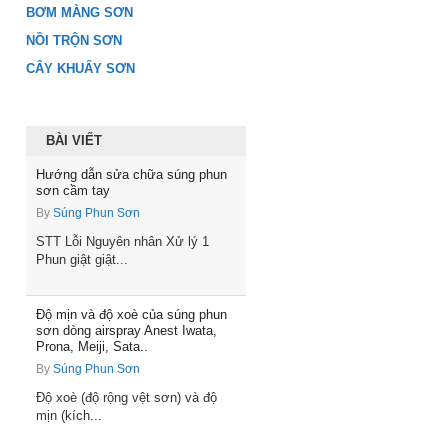
BƠM MÀNG SƠN
NỒI TRỘN SƠN
CÂY KHUẤY SƠN
BÀI VIẾT
Hướng dẫn sửa chữa súng phun
sơn cầm tay
By
Súng Phun Sơn
STT Lỗi Nguyên nhân Xử lý 1
Phun giật giật...
Độ mịn và độ xoè của súng phun
sơn dòng airspray Anest Iwata,
Prona, Meiji, Sata..
By
Súng Phun Sơn
Độ xoè (độ rộng vệt sơn) và độ
mịn (kích...