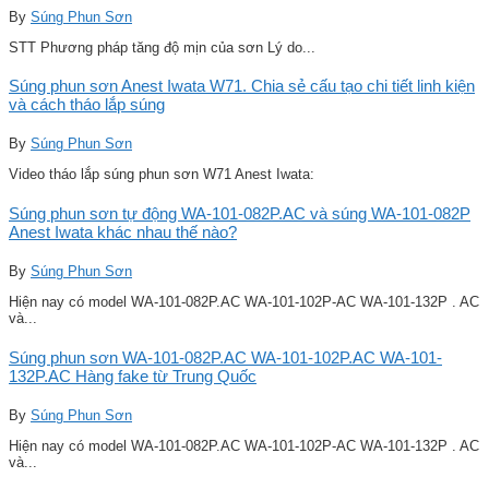
By
Súng Phun Sơn
STT Phương pháp tăng độ mịn của sơn Lý do...
Súng phun sơn Anest Iwata W71. Chia sẻ cấu tạo chi tiết linh kiện
và cách tháo lắp súng
By
Súng Phun Sơn
Video tháo lắp súng phun sơn W71 Anest Iwata:
Súng phun sơn tự động WA-101-082P.AC và súng WA-101-082P
Anest Iwata khác nhau thế nào?
By
Súng Phun Sơn
Hiện nay có model WA-101-082P.AC WA-101-102P-AC WA-101-132P . AC
và...
Súng phun sơn WA-101-082P.AC WA-101-102P.AC WA-101-
132P.AC Hàng fake từ Trung Quốc
By
Súng Phun Sơn
Hiện nay có model WA-101-082P.AC WA-101-102P-AC WA-101-132P . AC
và...