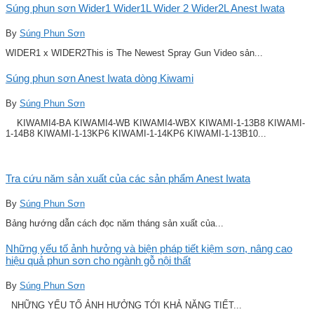
Súng phun sơn Wider1 Wider1L Wider 2 Wider2L Anest Iwata
By
Súng Phun Sơn
WIDER1 x WIDER2This is The Newest Spray Gun Video sản...
Súng phun sơn Anest Iwata dòng Kiwami
By
Súng Phun Sơn
KIWAMI4-BA KIWAMI4-WB KIWAMI4-WBX KIWAMI-1-13B8 KIWAMI-
1-14B8 KIWAMI-1-13KP6 KIWAMI-1-14KP6 KIWAMI-1-13B10...
Tra cứu năm sản xuất của các sản phẩm Anest Iwata
By
Súng Phun Sơn
Bảng hướng dẫn cách đọc năm tháng sản xuất của...
Những yếu tố ảnh hưởng và biện pháp tiết kiệm sơn, nâng cao
hiệu quả phun sơn cho ngành gỗ nội thất
By
Súng Phun Sơn
NHỮNG YẾU TỐ ẢNH HƯỞNG TỚI KHẢ NĂNG TIẾT...