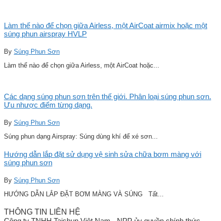
Làm thế nào để chọn giữa Airless, một AirCoat airmix hoặc một
súng phun airspray HVLP
By
Súng Phun Sơn
Làm thế nào để chọn giữa Airless, một AirCoat hoặc...
Các dạng súng phun sơn trên thế giới. Phân loại súng phun sơn.
Ưu nhược điểm từng dạng.
By
Súng Phun Sơn
Súng phun dạng Airspray: Súng dùng khí để xé sơn...
Hướng dẫn lắp đặt sử dụng vệ sinh sửa chữa bơm màng với
súng phun sơn
By
Súng Phun Sơn
HƯỚNG DẪN LẮP ĐẶT BƠM MÀNG VÀ SÚNG Tất...
THÔNG TIN LIÊN HỆ
Công ty TNHH Taishun Việt Nam - NPP ủy quyền chính thức