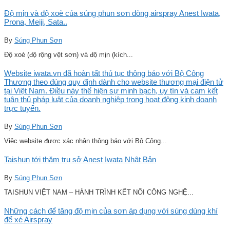
Độ mịn và độ xoè của súng phun sơn dòng airspray Anest Iwata,
Prona, Meiji, Sata..
By
Súng Phun Sơn
Độ xoè (độ rộng vệt sơn) và độ mịn (kích...
Website iwata.vn đã hoàn tất thủ tục thông báo với Bộ Công
Thương theo đúng quy định dành cho website thương mại điện tử
tại Việt Nam. Điều này thể hiện sự minh bạch, uy tín và cam kết
tuân thủ pháp luật của doanh nghiệp trong hoạt động kinh doanh
trực tuyến.
By
Súng Phun Sơn
Việc website được xác nhận thông báo với Bộ Công...
Taishun tới thăm trụ sở Anest Iwata Nhật Bản
By
Súng Phun Sơn
TAISHUN VIỆT NAM – HÀNH TRÌNH KẾT NỐI CÔNG NGHỆ...
Những cách để tăng độ mịn của sơn áp dụng với súng dùng khí
để xé Airspray