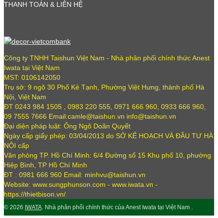
THANH TOÁN & LIÊN HỆ
Công ty TNHH Taishun Việt Nam - Nhà phân phối chính thức Anest
Iwata tại Việt Nam
MST: 0106142050
Trụ sở: 9 ngõ 30 Phố Kẻ Tạnh, Phường Việt Hưng, thành phố Hà
Nội, Việt Nam
ĐT 0243 984 1505 , 0983 220 555, 0971 666 960, 0933 666 960,
09 7555 7666 Email:camle@taishun.vn info@taishun.vn
Đại diện pháp luật: Ông Ngô Doãn Quyết
Ngày cấp giấy phép: 03/04/2013 do SỞ KẾ HOẠCH VÀ ĐẦU TƯ HÀ
NỘI cấp
Văn phòng TP. Hồ Chí Minh: 6/4 Đường số 15 Khu phố 10, phường
Hiệp Bình, TP Hồ Chí Minh
ĐT : 0981 666 960 Email: minhvu@taishun.vn
Website: www.sungphunson.com - www.iwata.vn -
https://thietbison.vn/
© 2026
IWATA
. Nhà phân phối chính thức của Anest Iwata tại Việt Nam .