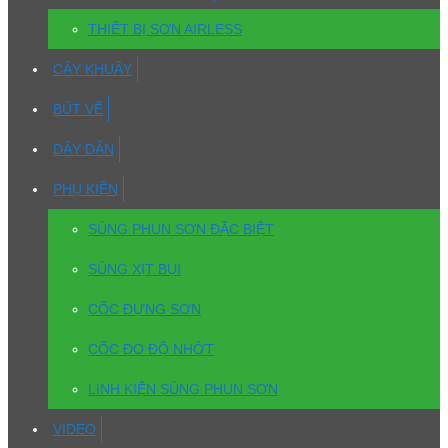
THIẾT BỊ SƠN AIRLESS
CÂY KHUẤY
BÚT VẼ
DÂY DẪN
PHỤ KIỆN
SÚNG PHUN SƠN ĐẶC BIỆT
SÚNG XỊT BỤI
CỐC ĐỰNG SƠN
CỐC ĐO ĐỘ NHỚT
LINH KIỆN SÚNG PHUN SƠN
VIDEO