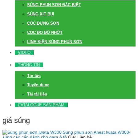
SÚNG PHUN SƠN ĐẶC BIỆT
SÚNG XỊT BỤI
CỐC ĐỰNG SƠN
CỐC ĐO ĐỘ NHỚT
LINH KIỆN SÚNG PHUN SƠN
VIDEO
THÔNG TIN
Tin tức
Tuyển dụng
Tải tài liệu
CATALOGUE SẢN PHẨM
giá súng
Súng phun sơn Anest Iwata W300-
súng cao cấp dành cho gara ô tô
Giá: Liên hệ