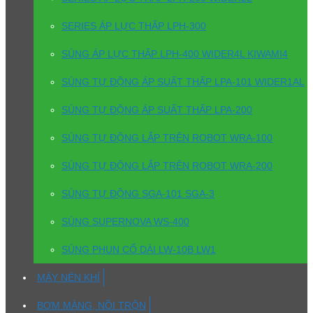
SERIES ÁP LỰC THẤP LPH-300
SÚNG ÁP LỰC THẤP LPH-400 WIDER4L KIWAMI4
SÚNG TỰ ĐỘNG ÁP SUẤT THẤP LPA-101 WIDER1AL
SÚNG TỰ ĐỘNG ÁP SUẤT THẤP LPA-200
SÚNG TỰ ĐỘNG LẮP TRÊN ROBOT WRA-100
SÚNG TỰ ĐỘNG LẮP TRÊN ROBOT WRA-200
SÚNG TỰ ĐỘNG SGA-101 SGA-3
SÚNG SUPERNOVA WS-400
SÚNG PHUN CỔ DÀI LW-10B LW1
MÁY NÉN KHÍ
BƠM MÀNG, NỒI TRỘN