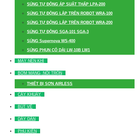
SÚNG TỰ ĐỘNG ÁP SUẤT THẤP LPA-200
SÚNG TỰ ĐỘNG LẮP TRÊN ROBOT WRA-100
SÚNG TỰ ĐỘNG LẮP TRÊN ROBOT WRA-200
SÚNG TỰ ĐỘNG SGA-101 SGA-3
SÚNG Supernova WS-400
SÚNG PHUN CỔ DÀI LW-10B LW1
MÁY NÉN KHÍ
BƠM MÀNG, NỒI TRỘN
THIẾT BỊ SƠN AIRLESS
CÂY KHUẤY
BÚT VẼ
DÂY DẪN
PHỤ KIỆN