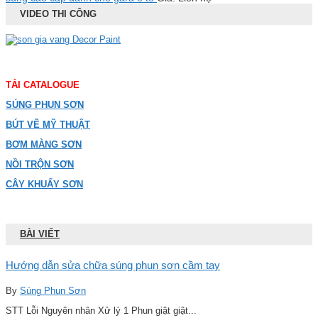
VIDEO THI CÔNG
TẢI CATALOGUE
SÚNG PHUN SƠN
BÚT VẼ MỸ THUẬT
BƠM MÀNG SƠN
NỒI TRỘN SƠN
CÂY KHUẤY SƠN
BÀI VIẾT
Hướng dẫn sửa chữa súng phun sơn cầm tay
By
Súng Phun Sơn
STT Lỗi Nguyên nhân Xử lý 1 Phun giật giật...