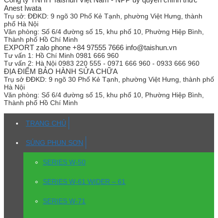
Anest Iwata
Trụ sở:
ĐĐKD: 9 ngõ 30 Phố Kẻ Tạnh, phường Việt Hưng, thành
phố Hà Nội
Văn phòng:
Số 6/4 đường số 15, khu phố 10, Phường Hiệp Bình,
Thành phố Hồ Chí Minh
EXPORT zalo phone +84 97555 7666 info@taishun.vn
Tư vấn 1:
Hồ Chí Minh 0981 666 960
Tư vấn 2:
Hà Nội 0983 220 555 - 0971 666 960 - 0933 666 960
ĐỊA ĐIỂM BẢO HÀNH SỬA CHỮA
Trụ sở
ĐĐKD: 9 ngõ 30 Phố Kẻ Tạnh, phường Việt Hưng, thành phố
Hà Nội
Văn phòng:
Số 6/4 đường số 15, khu phố 10, Phường Hiệp Bình,
Thành phố Hồ Chí Minh
TRANG CHỦ
SÚNG PHUN SƠN
SERIES W-50
SERIES W-61 WIDER – 61
SERIES W-71