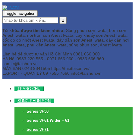
Toggle navigation
Từ khóa được tìm kiếm nhiều:
Súng phun sơn Iwata, bơm sơn
Anest Iwata, nồi trộn sơn Anest Iwata, cây khuấy sơn Anest Iwata,
cốc đo độ nhớt Anest Iwata, dây dẫn sơn Anest Iwata, dây dẫn hơi
Anest Iwata, phụ kiện Anest Iwata, súng phun sơn, Anest Iwata
Liên hệ để được tư vấn
Hồ Chí Minh
0981 666 960
Hà Nội
0983 220 555 - 0971 666 960 - 0933 666 960
camle@taishun.vn
MÁY BÀN
0243 9841505 https://thietbison.vn/
EXPORT - QUẢN LÝ
09 7555 7666
info@taishun.vn
TRANG CHỦ
SÚNG PHUN SƠN
Series W-50
Series W-61 Wider – 61
Series W-71